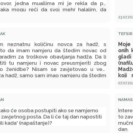
ovor, jedna muallima mi je rekla da pri
raka mogu reći da svoj mehr halalim, da
 muža i samo od Allaha tražim bereket i
23.07.20
 Htjela sam da provjerim, da li je takvo nešto
RAK
TEFSIR 
m neznatnu količinu novca za hadž, s
Moje 
 to da imam namjeru da štedim novac od
onih 
aradim za troškove obavljanja hadža. Da li
gladi 
iti tu namjeru i novac preusmjeriti zbog
(nafi
ko ženidbe? Nisam se zavjetovao u vezi
Madže
za hadž, samo sam imao namjeru da štedim
koji 
ogov
07.07.20
razum
spava
AN
NAMASK
obavi
Zašt
ako će osoba postupiti ako se namjerno
Intere
nepri
zavjetnog posta. Da li će taj dan napostiti
to zav
ili kada' (napaštanje)?
mučni
dan.