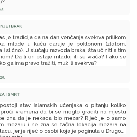
u?
25.
NJE I BRAK
s je tradicija da na dan venčanja svekrva prilikom
ka mlade u kuću daruje je poklonom (zlatom,
a i slično). U slučaju razvoda braka, šta učiniti s tim
nom? Da li on ostaje mladoj ili se vraća? I ako se
ko ga ima pravo tražiti, muž ili svekrva?
25.
A I SMRT
 postoji stav islamskih učenjaka o pitanju koliko
 proći vremena da bi se moglo graditi na mjestu
se zna da je nekada bio mezar? Riječ je o samo
m mezaru i ne zna se tačna lokacija mezara na
acu, jer je riječ o osobi koja je poginula u Drugom