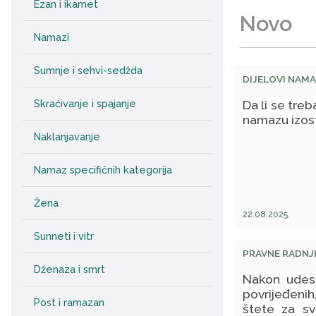
Ezan i ikamet
Novo
Namazi
Sumnje i sehvi-sedžda
DIJELOVI NAM
Da li se tre
Skraćivanje i spajanje
namazu izost
Naklanjavanje
Namaz specifičnih kategorija
Žena
22.08.2025.
Sunneti i vitr
PRAVNE RADNJ
Dženaza i smrt
Nakon udesa
povrijeđeni
Post i ramazan
štete za sv