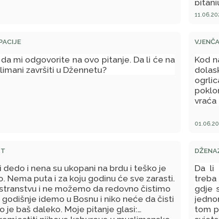
pitanj
11.06.20
PACIJE
VJENČA
a mi odgovorite na ovo pitanje. Da li će na
Kod na
slimani završiti u Džennetu?
dolas
ogrlic
poklo
vraća 
01.06.20
RT
DŽENAZ
i dedo i nena su ukopani na brdu i teško je
Da li
o. Nema puta i za koju godinu će sve zarasti.
treba
ostranstvu i ne možemo da redovno čistimo
gdje 
godišnje idemo u Bosnu i niko neće da čisti
jedno
o je baš daleko. Moje pitanje glasi:
tom pl