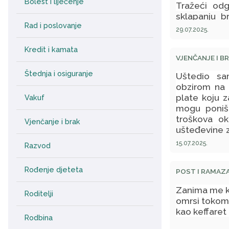
Bolest i liječenje
Tražeći odg
sklapanju b
Rad i poslovanje
uzimam svog
29.07.2025.
hajr sa njim.
moguće?
Kredit i kamata
VJENČANJE I B
Štednja i osiguranje
Uštedio sa
obzirom na
plate koju z
Vakuf
mogu poništ
troškova o
Vjenčanje i brak
ušteđevine 
novac.
15.07.2025.
Razvod
Rođenje djeteta
POST I RAMAZ
Zanima me k
Roditelji
omrsi tokom 
kao keffaret 
Rodbina