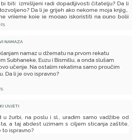
bi biti izmišljeni radi dopadljivosti čitatelju? Da li
dozvoljeno? Da li je grijeh ako nekome moja knjiga
e vrijeme koje je mogao iskoristiti na puno bolji
? Da li sam ja odgovorna za to? I ono što me
25.
no brine jeste da li mogu zbog pisanja imati
ha čak i nakon moje smrti (ako je nedozvoljeno
VI NAMAZA
i se ovakvim vidom pisanja). Napominjem da knjiga
sadržavati neke loše stvari poput neprimjerenih
klanjam namaz u džematu na prvom rekatu
ga i opisa nemoralnih scena.
im Subhaneke, Euzu i Bismillu, a onda slušam
vo učenje. Na ostalim rekatima samo proučim
u. Da li je ovo ispravno?
25.
I UVJETI
 u žurbi, na poslu i sl., uradim samo vadžibe od
ta, a taj abdest uzimam s ciljem sticanja zaštite,
je to ispravno?