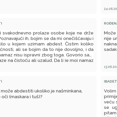
24.06.20
I
ROĐEN
i svakodnevno prolaze osobe koje ne drže
Može l
Poznavajući ih, bojim se da mi onečišćavaju i
nije 
tilo u kojem uzimam abdest. Čistim koliko
naknad
osti, ali se bojim da to nije dovoljno, i da
sadak
namaz nisu ispravni zbog toga. Govorio sam
aze na čistoću ali uzalud. Da li je moj namaz
zaista ne mogu učiniti mnogo po tom pitanju.
13.06.20
I
IBADET
a može abdestiti ukoliko je našminkana,
Volim
primi
 oči (maskara i tuš)?
veću 
se ug
pitam 