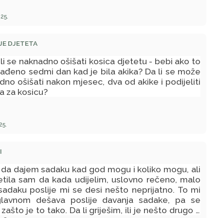
25.
JE DJETETA
i se naknadno ošišati kosica djetetu - bebi ako to
urađeno sedmi dan kad je bila akika? Da li se može
no ošišati nakon mjesec, dva od akike i podijeliti
a za kosicu?
25.
I
 da dajem sadaku kad god mogu i koliko mogu, ali
jetila sam da kada udijelim, uslovno rečeno, malo
sadaku poslije mi se desi nešto neprijatno. To mi
lavnom dešava poslije davanja sadake, pa se
zašto je to tako. Da li griješim, ili je nešto drugo u