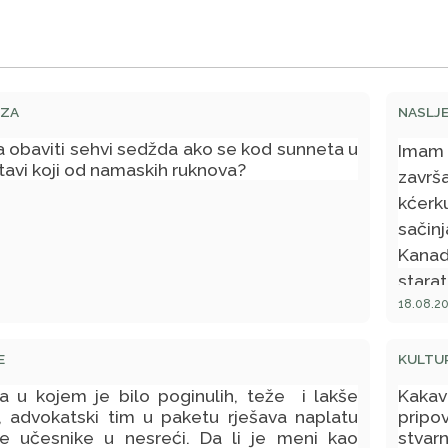
AZA
NASLJ
ba obaviti sehvi sedžda ako se kod sunneta u
Imam
avi koji od namaskih ruknova?
zavr
kćerk
sači
Kanad
stara
i moj
18.08.20
se dje
majku
E
KULTUR
starij
 u kojem je bilo poginulih, teže i lakše
Kaka
h, advokatski tim u paketu rješava naplatu
pripo
e učesnike u nesreći. Da li je meni kao
stvarn