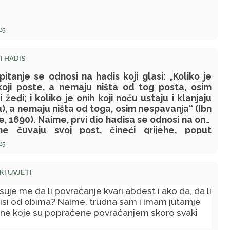
25.
I HADIS
pitanje se odnosi na hadis koji glasi: „Koliko je
koji poste, a nemaju ništa od tog posta, osim
i žeđi; i koliko je onih koji noću ustaju i klanjaju
lu), a nemaju ništa od toga, osim nespavanja“ (Ibn
, 1690). Naime, prvi dio hadisa se odnosi na one
ne čuvaju svoj post, čineći grijehe, poput
aranja itd. Međutim, drugi dio hadisa ne
25.
ijem, jer, ipak, kada neko ustane noću, kada svi
ju, i klanja noćni namaz, ne bi trebalo da ga nije
I UVJETI
o u ime Allaha, dž. š., jer ga tada niko ne vidi.
o u ovakvom slučaju namaz može biti
suje me da li povraćanje kvari abdest i ako da, da li
mljen?
isi od obima? Naime, trudna sam i imam jutarnje
ne koje su popraćene povraćanjem skoro svaki