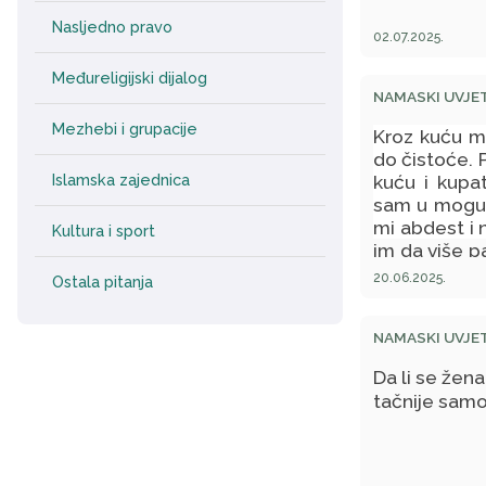
Nasljedno pravo
02.07.2025.
Međureligijski dijalog
NAMASKI UVJET
Mezhebi i grupacije
Kroz kuću m
do čistoće. 
kuću i kupa
Islamska zajednica
sam u mogućn
mi abdest i 
Kultura i sport
im da više p
valjan, jer 
20.06.2025.
Ostala pitanja
NAMASKI UVJET
Da li se žen
tačnije samo