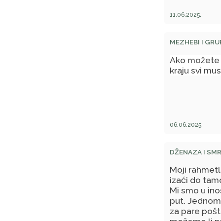
11.06.2025.
MEZHEBI I GRU
Ako možete d
kraju svi mu
06.06.2025.
DŽENAZA I SM
Moji rahmetl
izaći do tam
Mi smo u in
put. Jednom 
za pare pošt