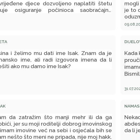
vrijeđene djece dozvoljeno naplatiti štetu
mogli 
ćuje osiguranje počinioca saobraćajne
je to 
oduzm
način
09.08.20
poseb
grije
ETA
DIJELO
bavit
neće 
ina i želimo mu dati ime Isak. Znam da je
Kada 
dijalo
mansko ime, ali radi izgovora imena da li
prouč
ešiti ako mu damo ime Isak?
imamo
Bismil
31.07.20
RAK
NAMASK
am da zatražim što manji mehr ili da ga
Nekad
ići, jer su moji roditelji dobrog imovinskog
abdes
ja imam imovine već na sebi i osjećala bih se
da li 
m nešto što meni ne pripada, nije moj hakk.