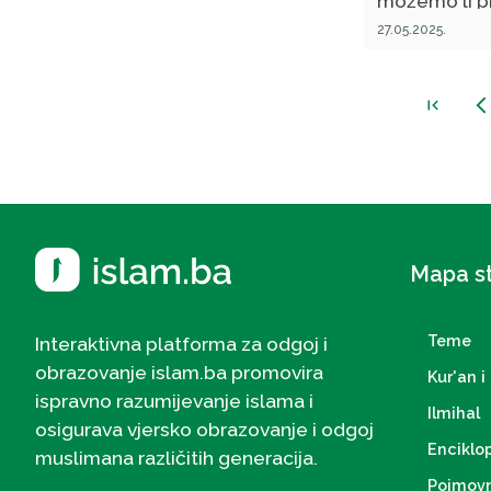
možemo li p
mezarje?
27.05.2025.
first_page
arrow_back_ios_new
Mapa s
Teme
Interaktivna platforma za odgoj i
obrazovanje islam.ba promovira
Kur'an i 
ispravno razumijevanje islama i
Ilmihal
osigurava vjersko obrazovanje i odgoj
Enciklo
muslimana različitih generacija.
Pojmovn