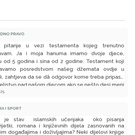
EDNO PRAVO
 pitanje u vezi testamenta kojeg trenutno
šavam. Ja i moja hanuma imamo dvoje djece,
u od 5 godina i sina od 2 godine. Testament koji
njavamo posredstvom našeg džemata ovdje u
i, zahtjeva da se dā odgovor kome treba pripasti
teljstvo nad našom djecom ako se nešto desi meni
oj hanumi. Prema našem mezhebu, da li je preče da
25.
ca pripišu mojoj rodbini (imam starijeg brata, oca i
 ovdje) ili porodici od moje hanume (isto ima
A I SPORT
eg brata, oca i majku nedaleko od nas)?
v je stav islamskih učenjaka oko pisanja
vijetki, romana i književnih dijela zasnovanih na
im događajima i doživljajima? Neki dijelovi knjige