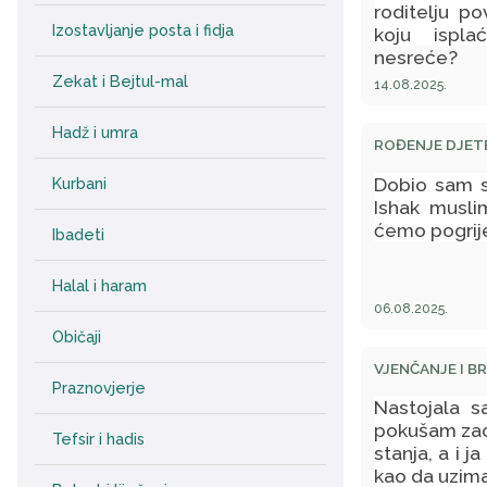
roditelju po
Izostavljanje posta i fidja
koju ispla
nesreće?
Zekat i Bejtul-mal
14.08.2025.
Hadž i umra
ROĐENJE DJET
Dobio sam s
Kurbani
Ishak musli
ćemo pogrij
Ibadeti
Halal i haram
06.08.2025.
Običaji
VJENČANJE I B
Praznovjerje
Nastojala s
pokušam zaob
Tefsir i hadis
stanja, a i 
kao da uzima