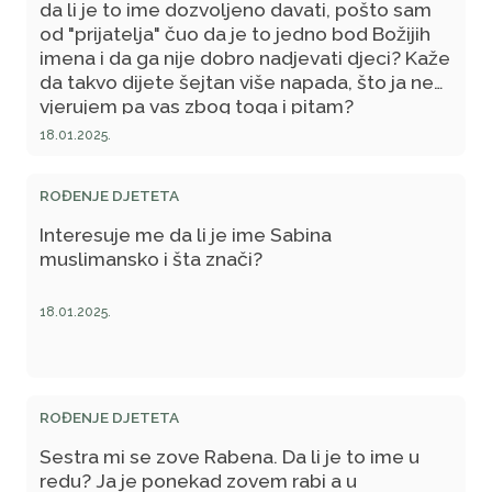
da li je to ime dozvoljeno davati, pošto sam
od "prijatelja" čuo da je to jedno bod Božijih
imena i da ga nije dobro nadjevati djeci? Kaže
da takvo dijete šejtan više napada, što ja ne
vjerujem pa vas zbog toga i pitam?
18.01.2025.
ROĐENJE DJETETA
Interesuje me da li je ime Sabina
muslimansko i šta znači?
18.01.2025.
ROĐENJE DJETETA
Sestra mi se zove Rabena. Da li je to ime u
redu? Ja je ponekad zovem rabi a u