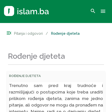
search
menu
menu_open
Pitanja i odgovori
/
Rođenje djeteta
Rođenje djeteta
ROĐENJE DJETETA
Trenutno sam pred kraj trudnoće i
razmišljajući o postupcima koje treba uraditi
prilikom rođenja djeteta, zanima me jedno
pitanje, ali odgovor ne mogu da pronađem na
internetu. Naime, radi se o darivanju djeteta