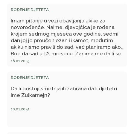
ROĐENJE DJETETA
Imam pitanje u vezi obavljanja akike za
novorođenče. Naime, djevojčica je rođena
krajem sedmog mjeseca ove godine, sedmi
dan joj je proučen ezan i ikamet, međutim
akiku nismo pravili do sad, već planiramo ako
Bog da sad u 12. mjesecu. Zanima me da li se
prilikom pravljenja akike treba gledati da
18.01.2025.
bude neparni dan (od dana rođenja djeteta) ili
ipak to nije važno? Hvala unaprijed.
ROĐENJE DJETETA
Da li postoji smetnja ili zabrana dati djetetu
ime Zulkarnejn?
18.01.2025.