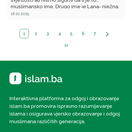
muslimansko ime. Drugo ime je Lana- nježna.
18.01.2025.
1
2
3
4
5
6
7
arrow_forward_ios
last_page
Interaktivna platforma za odgoj i obrazovanje
islam.ba promovira ispravno razumijevanje
islama i osigurava vjersko obrazovanje i odgoj
muslimana različitih generacija.