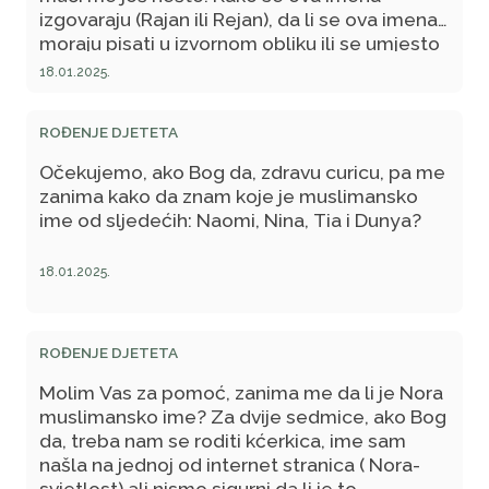
izgovaraju (Rajan ili Rejan), da li se ova imena
moraju pisati u izvornom obliku ili se umjesto
"y" može staviti "j", ako može da li će to
18.01.2025.
promijeniti značenje imena? Da li Rayan znači
dženetska kapija? Obzirom da mi je supruga u
ROĐENJE DJETETA
9. mjesecu trudnoće, nadam se da ćete što
prije odgovoriti na moja pitanja i na taj način
Očekujemo, ako Bog da, zdravu curicu, pa me
olakšati nam problem oko izbora imena.
zanima kako da znam koje je muslimansko
ime od sljedećih: Naomi, Nina, Tia i Dunya?
18.01.2025.
ROĐENJE DJETETA
Molim Vas za pomoć, zanima me da li je Nora
muslimansko ime? Za dvije sedmice, ako Bog
da, treba nam se roditi kćerkica, ime sam
našla na jednoj od internet stranica ( Nora-
svjetlost) ali nismo sigurni da li je to