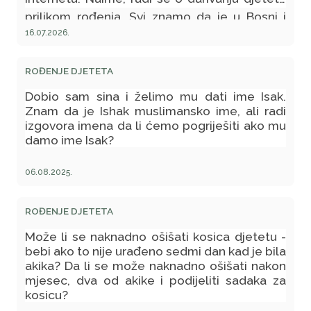
prilikom rođenja. Svi znamo da je u Bosni i
Hercegovini običaj da odredimo osobu koja
16.07.2026.
će prva darovati dijete (dati novac na poklon i
zaželjeti djetetu nafaku, sreću, zdravlje i sl).
ROĐENJE DJETETA
Mene zanima da li to ima veze sa islamom ili
Dobio sam sina i želimo mu dati ime Isak.
je to samo običaj među našim narodom, jer
Znam da je Ishak muslimansko ime, ali radi
stariji ljudi su mi rekli da osoba koja će mi
izgovora imena da li ćemo pogriješiti ako mu
damo ime Isak?
darovati dijete mora biti osoba koja je sretna
u životu i koja ima veliku nafaku?
06.08.2025.
ROĐENJE DJETETA
Može li se naknadno ošišati kosica djetetu -
bebi ako to nije urađeno sedmi dan kad je bila
akika? Da li se može naknadno ošišati nakon
mjesec, dva od akike i podijeliti sadaka za
kosicu?