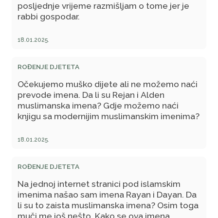
posljednje vrijeme razmišljam o tome jer je
rabbi gospodar.
18.01.2025.
ROĐENJE DJETETA
Očekujemo muško dijete ali ne možemo naći
prevode imena. Da li su Rejan i Alden
muslimanska imena? Gdje možemo naći
knjigu sa modernijim muslimanskim imenima?
18.01.2025.
ROĐENJE DJETETA
Na jednoj internet stranici pod islamskim
imenima našao sam imena Rayan i Dayan. Da
li su to zaista muslimanska imena? Osim toga
muči me još nešto. Kako se ova imena