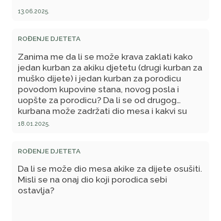
13.06.2025.
ROĐENJE DJETETA
Zanima me da li se može krava zaklati kako
jedan kurban za akiku djetetu (drugi kurban za
muško dijete) i jedan kurban za porodicu
povodom kupovine stana, novog posla i
uopšte za porodicu? Da li se od drugog
kurbana može zadržati dio mesa i kakvi su
propisi o klanju dva kurbana, a jedna životinja
18.01.2025.
(krava)?
ROĐENJE DJETETA
Da li se može dio mesa akike za dijete osušiti.
Misli se na onaj dio koji porodica sebi
ostavlja?