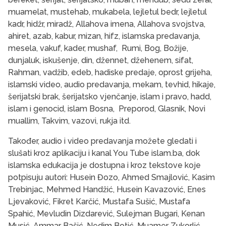
muamelat, mustehab, mukabela, lejletul bedr, lejletul
kadr, hidžr, miradž, Allahova imena, Allahova svojstva,
ahiret, azab, kabur, mizan, hifz, islamska predavanja,
mesela, vakuf, kader, mushaf, Rumi, Bog, Božije,
dunjaluk, iskušenje, din, džennet, džehenem, sifat,
Rahman, vadžib, edeb, hadiske predaje, oprost grijeha,
islamski video, audio predavanja, mekam, tevhid, hikaje,
šerijatski brak, šerijatsko vjenčanje, islam i pravo, hadd,
islam i genocid, islam Bosna, Preporod, Glasnik, Novi
muallim, Takvim, vazovi, rukja itd.
Također, audio i video predavanja možete gledati i
slušati kroz aplikaciju i kanal You Tube islam.ba, dok
islamska edukacija je dostupna i kroz tekstove koje
potpisuju autori: Husein Đozo, Ahmed Smajlović, Kasim
Trebinjac, Mehmed Handžić, Husein Kavazović, Enes
Ljevaković, Fikret Karčić, Mustafa Sušić, Mustafa
Spahić, Mevludin Dizdarević, Sulejman Bugari, Kenan
Musić, Ammar Bašić, Nedim Botić, Muamer Zukorlić,