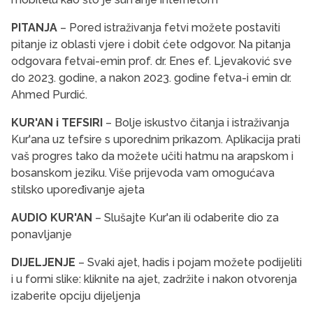
PITANJA
– Pored istraživanja fetvi možete postaviti
pitanje iz oblasti vjere i dobit ćete odgovor. Na pitanja
odgovara fetvai-emin prof. dr. Enes ef. Ljevaković sve
do 2023. godine, a nakon 2023. godine fetva-i emin dr.
Ahmed Purdić.
KUR'AN i TEFSIRI
– Bolje iskustvo čitanja i istraživanja
Kur'ana uz tefsire s uporednim prikazom. Aplikacija prati
vaš progres tako da možete učiti hatmu na arapskom i
bosanskom jeziku. Više prijevoda vam omogućava
stilsko upoređivanje ajeta
AUDIO KUR'AN
– Slušajte Kur'an ili odaberite dio za
ponavljanje
DIJELJENJE
– Svaki ajet, hadis i pojam možete podijeliti
i u formi slike: kliknite na ajet, zadržite i nakon otvorenja
izaberite opciju dijeljenja