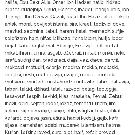
halifa, Ebu Bekr, Alija, Omer, Ibn Hadžer, hatib, hidžab,
hilafet, hudejbija, Uhud, Hendek, ibadet, ibadije, iblis, Ibn
Tejmijje, Ibn Dževzi, Gazali, Rušd, Ibn Hazm, akaid, akida,
ahlak, moral, povijest islama, sira, kiraet, tedžvid, dove,
mevlud, sedmina, tabut, haram, halal, menhedž, sufije,
selefizam, hajz, nifas, istihaza, žena islam, hurije, bedr,
bejat, kaba, bejtul mal, Abasije, Emevije, adl, arefat,
mikat, ihram, umra, asgab, džebrail, mikail, munkir, nekir,
israfil, sudnji dan, predznaci, daija, vaz, dawa, derviš,
mekasid, matudiri, ešarije, medina, mekka, mekasid,
mešhur, nesh, metn, ravija, rivajet, mihrab, muhadis,
muhkem, murted, mustahredž, mutezile, tabiin, Tahavija,
taberi, taklid, džihad, talak, razvod, belag, teologija,
tesavvuf, tespih, tevhid, kijas, masleha, Tevrat, Zebur,
Indžil, džini, šejtan, iddet, idžaz, temettu, ilham, ilm,
kelam, šiije, ismailije, sunije, ehlu, istigfar, tevba, itikaf,
kefaret, objava, jasin, ašura, hadisi kudsijj, gajb, kafir,
sijase, zamahšeri, adabi, mubarek, islamizam, hatma,
Kur'an, tefsir prevod, sura, ajet, harf, tefsir, prevod