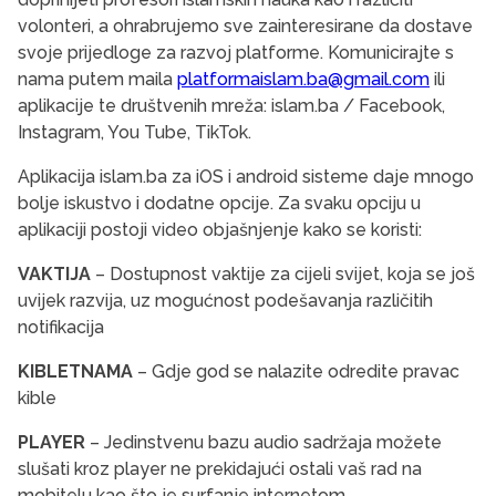
volonteri, a ohrabrujemo sve zainteresirane da dostave
svoje prijedloge za razvoj platforme.
Komunicirajte s
nama putem maila
platformaislam.ba@gmail.com
ili
aplikacije te društvenih mreža: islam.ba / Facebook,
Instagram, You Tube, TikTok.
Aplikacija islam.ba za iOS i android sisteme daje mnogo
bolje iskustvo i dodatne opcije. Za svaku opciju u
aplikaciji postoji video objašnjenje kako se koristi:
VAKTIJA
– Dostupnost vaktije za cijeli svijet, koja se još
uvijek razvija, uz mogućnost podešavanja različitih
notifikacija
KIBLETNAMA
– Gdje god se nalazite odredite pravac
kible
PLAYER
– Jedinstvenu bazu audio sadržaja možete
slušati kroz player ne prekidajući ostali vaš rad na
mobitelu kao što je surfanje internetom