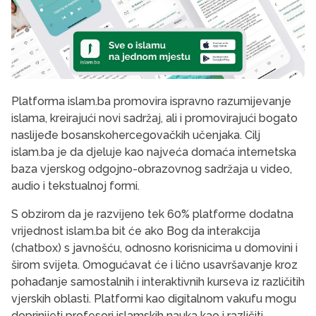
Platforma islam.ba promovira ispravno razumijevanje
islama, kreirajući novi sadržaj, ali i promovirajući bogato
naslijeđe bosanskohercegovačkih učenjaka. Cilj
islam.ba je da djeluje kao najveća domaća internetska
baza vjerskog odgojno-obrazovnog sadržaja u video,
audio i tekstualnoj formi.
S obzirom da je razvijeno tek 60% platforme dodatna
vrijednost islam.ba bit će ako Bog da interakcija
(chatbox) s javnošću, odnosno korisnicima u domovini i
širom svijeta. Omogućavat će i lično usavršavanje kroz
pohađanje samostalnih i interaktivnih kurseva iz različitih
vjerskih oblasti. Platformi kao digitalnom vakufu mogu
doprinijeti profesori islamskih nauka kao i različiti