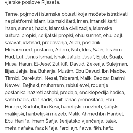
vjerske poslove Rijaseta.
Teme, pojmovi i islamske oblasti koje možete istraživati
na platformi: islam, islamski šarti, iman, imanski šarti,
ihsan, sunnet, hadis, islamska civilizacija, islamska
kultura, propisi, šerijatski propisi, ehlu sunnet, ehlu bejt,
salavat, idžtihad, predavanja, Allah, poslanik
Muhammed, poslanici, Adem, Nuh, Idris, Salih, Ibrahim,
Hud, Lut, Junus Ismail, Ishak, Ja’kub, Jusuf, Ejjub, Šu’ajb,
Musa, Harun, El-Jese’, Zul Kifl, Davud, Zekerija, Sulejman,
Ilijas, Jahja, Isa, Buharija, Muslim, Ebu Davud, Ibn Madže,
Tirmizi, Darekutni, Nesai, Taberani, Malik, Bezzar, Darimi,
Nevevi, Bejheki, muharrem, rebiul evel, rođenje
poslanika, hazreti ashabi, predaja, enciklopedija hadisa,
sahih hadis, daif hadis, daif, lanac prenosilaca, Ebu
Hurejre, Kurtubi, Ibn Kesir, hanefijski, mezheb, šafijski,
malikijski, hanbelijski mezeb, Malik, Ahmed ibn Hanbel,
Ebu Hanife, Imam Šafija, šerijatsko vjenčanje, talak,
mehr, nafaka, farz kifaje, fardi ajn, fetva, fikh, hafiz,