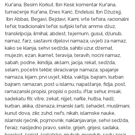
Kur'ana, Besim Korkut, Ibn Kesir, komentar Kur'ana,
tumačenje Kur'ana, Enes Karić, Endelusi, Ibn Džuzejj,
Ibn Abbas, Begavi, Bejdavi, Karni, vrte tefsira, racionalni
tefsir, tradicionalni tefsir, sufijski tefsir, amme džuz,
transkripcija, ilmihal, abdest, tejemum, gusul, džunub,
namaz, farz, sastavni dijelovi namaza, uvjeti za namaz,
kako se klanja, sehvi sedžda, sahibi uzur, džemat,
mujezin, ezan, ikamet, teravija, teravih, noćni namaz,
sabah, podne, ikindija, akšam, jacija, rekat, sedžda,
selam, početni tekbir, skraćivanje namaza, spajanje
namaza, kijam, prvi uvjet, kibla, vaktija, bajram, kurban
bajram, ramazan, post u islamu, napaštanje, fidja, post,
ramazanski propisi, propisi o postu, iftar, sehur, imsak,
sadekatu fitr, vitre, zekat, nijjet, nafile, hutba, hadž,
kurban, akika, dženaza, imanski šarti, šehadet, muslimani,
kunut dova, zikr, zuhd, nefs, nikah, islamske nauke,
islamski rječnik, pojmovnik, naklanjavanje, sehvi sedžda,
feraiz, nasljedno pravo, sekte, grijeh, grijesi, sadaka,
bereket, šerijat, šerijatsko, mubah, mendub, sedu zerai,