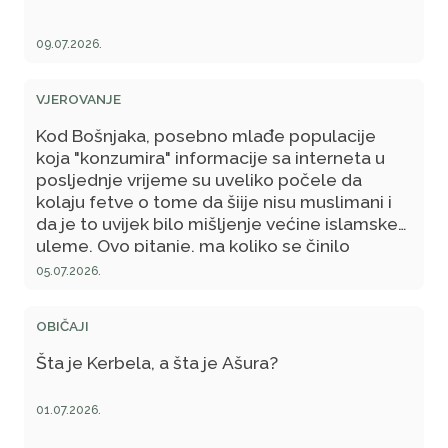
09.07.2026.
VJEROVANJE
Kod Bošnjaka, posebno mlađe populacije
koja "konzumira" informacije sa interneta u
posljednje vrijeme su uveliko počele da
kolaju fetve o tome da šiije nisu muslimani i
da je to uvijek bilo mišljenje većine islamske
uleme. Ovo pitanje, ma koliko se činilo
nebitnim u BiH za Bošnjake, u velikoj mjeri je
05.07.2026.
izazvalo sumnju i razdor među muslimanima i
počelo dijeliti ljude na pripadnike "ehli
OBIČAJI
sunneta" i one koji podržavaju "prljave rafidije,
najveće neprijatelje islama"... Zato vam
Šta je Kerbela, a šta je Ašura?
postavljam konkretno pitanje: Da li su šiije
muslimani?
01.07.2026.