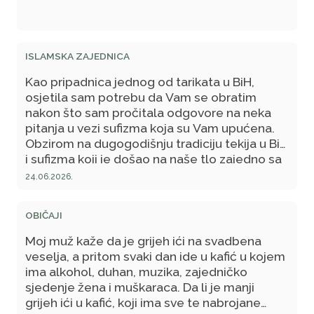
ISLAMSKA ZAJEDNICA
Kao pripadnica jednog od tarikata u BiH,
osjetila sam potrebu da Vam se obratim
nakon što sam pročitala odgovore na neka
pitanja u vezi sufizma koja su Vam upućena.
Obzirom na dugogodišnju tradiciju tekija u BiH
i sufizma koji je došao na naše tlo zajedno sa
Osmanskim Carstvom i islamom, ne kao sekta
24.06.2026.
ili nešto što je odvojeno od sunneta, već kao
princip duhovnog odgoja i čišćenja od srčanih
OBIČAJI
bolesti, pogodila me Vaša konstatacija u
jednom odgovoru u kojem ste rekli da
Moj muž kaže da je grijeh ići na svadbena
čovjeku ne treba posrednik između njega i
veselja, a pritom svaki dan ide u kafić u kojem
Allaha dž.š., time pokazujući da mislite kako
ima alkohol, duhan, muzika, zajedničko
sufije šejha smatraju, ili neuzubillah uzimaju,
sjedenje žena i muškaraca. Da li je manji
za posrednika, što bi značilo da čine širk.
grijeh ići u kafić, koji ima sve te nabrojane
Takvo nešto u priznatim tarikatima, čiji su