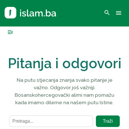
search
menu
menu_open
Pitanja i odgovori
Na putu stjecanja znanja svako pitanje je
važno. Odgovor još važniji.
Bosanskohercegovački alimi nam pomažu
kada imamo dileme na našem putu Istine.
Traži