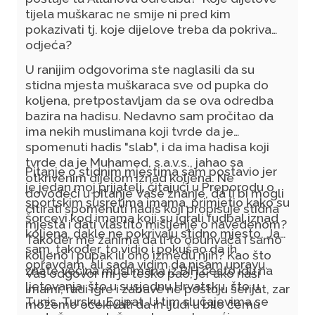
tijela
muškarac
ne smije ni pred kim
pokazivati tj. koje dijelove treba da pokriva
odjeća?
U ranijim odgovorima ste naglasili da su
stidna mjesta muškaraca sve od pupka do
koljena, pretpostavljam da se ova odredba
bazira na hadisu. Nedavno sam pročitao da
ima nekih muslimana koji tvrde da je
spomenuti hadis "slab", i da ima hadisa koji
tvrde da je Muhamed, s.a.v.s., jahao sa
Pitanje o stidnim mjestima sam postavio jer
otkrivenim dijelom iznad koljena. Ne
je jedan moj prijatelj, čitajući u Preporodu o
dovodeći u pitanje Vaše znanje, da li bi mogli
sportskim susretima imama, primjetio kako su
citirati spomenuti hadis koji propisuje stidna
šorcevi kod imama koji su igrali fudbal iznad
mjesta i dati vlastito mišljenje o navedenom?
koljena, dakle ne pokrivaju stidno mjesto. Ja
Također me zanima da li to obuhvaća i samo
sam, također, to vidio i pokušao da ih
koljeno i pupak ili ono između njih?
Kao što
opravdam, ali sada vidim da nisam upravu.
znate većina muslimana iz BiH često idu na
Vaš odgovor mi je teško pao, jer ako naši
ljetovanja, što u susjednu Hrvatsku, što u
imami, radi igre i zabave ne poštuju šerijat, zar
Tunis, Tursku, Egipat. U tim slučajevima se
možemo očekivati da ih ljudi u bilo čemu