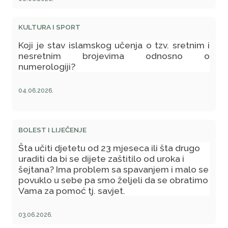
dok vraćam taj kredit, da obavim hadž ili
moram čekati da ga vratim u cijelosti pa da
KULTURA I SPORT
potom obavim hadž?
Koji je stav islamskog učenja o tzv. sretnim i
nesretnim brojevima odnosno o
numerologiji?
04.06.2026.
BOLEST I LIJEČENJE
Šta učiti djetetu od 23 mjeseca ili šta drugo
uraditi da bi se dijete zaštitilo od uroka i
šejtana? Ima problem sa spavanjem i malo se
povuklo u sebe pa smo željeli da se obratimo
Vama za pomoć tj. savjet.
03.06.2026.