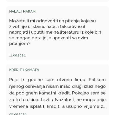
HALAL I HARAM
Možete li mi odgovoriti na pitanje koje su
životinje u islamu halal i taksativno ih
nabrojati i uputiti me na literaturu iz koje bih
se mogao detaljnije upoznati sa ovim
pitanjem?
11.06.2026.
KREDIT I KAMATA
Prije tri godine sam otvorio firmu. Prilikom
njenog osnivanja nisam imao drugi izlaz nego
da podignem kamatni kredit. Pokajao sam se
za to te učinio tevbu. Nažalost, ne mogu prije
vremena isplatiti kredit, a ukupno vrijeme za
vraćanje je deset godina. Da li je ispravno,
08.06.2026.