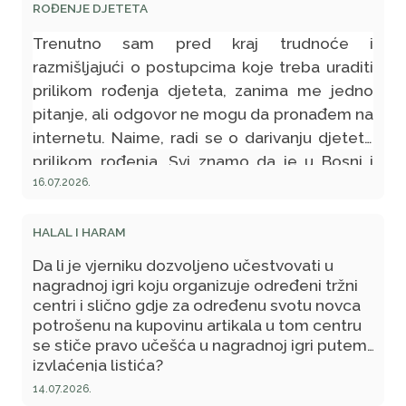
ROĐENJE DJETETA
Trenutno sam pred kraj trudnoće i
razmišljajući o postupcima koje treba uraditi
prilikom rođenja djeteta, zanima me jedno
pitanje, ali odgovor ne mogu da pronađem na
internetu. Naime, radi se o darivanju djeteta
prilikom rođenja. Svi znamo da je u Bosni i
Hercegovini običaj da odredimo osobu koja
16.07.2026.
će prva darovati dijete (dati novac na poklon i
zaželjeti djetetu nafaku, sreću, zdravlje i sl).
HALAL I HARAM
Mene zanima da li to ima veze sa islamom ili
Da li je vjerniku dozvoljeno učestvovati u
je to samo običaj među našim narodom, jer
nagradnoj igri koju organizuje određeni tržni
stariji ljudi su mi rekli da osoba koja će mi
centri i slično gdje za određenu svotu novca
potrošenu na kupovinu artikala u tom centru
darovati dijete mora biti osoba koja je sretna
se stiče pravo učešća u nagradnoj igri putem
u životu i koja ima veliku nafaku?
izvlaćenja listića?
14.07.2026.