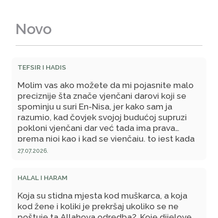
Novo
TEFSIR I HADIS
Molim vas ako možete da mi pojasnite malo
preciznije šta znače vjenčani darovi koji se
spominju u suri En-Nisa, jer kako sam ja
razumio, kad čovjek svojoj budućoj supruzi
pokloni vjenčani dar već tada ima prava
prema njoj kao i kad se vjenčaju, to jest kada
stupe u brak. Da li je to baš tako? Šta se time
27.07.2026.
tačno hoće reći? Da li se pod "vjenčani dar"
mogu shvatiti "zaruke" odnosno poklon koji
HALAL I HARAM
se po našoj bosanskoj tradiciji većinom daje
prije braka kada se dvoje već odluče na brak
Koja su stidna mjesta kod
muškarca
, a koja
samo što još iz određenih uvjeta ne stupe u
kod žene i koliki je prekršaj ukoliko se ne
njega?
poštuje ta
Allahova
odredba?
Koje dijelove