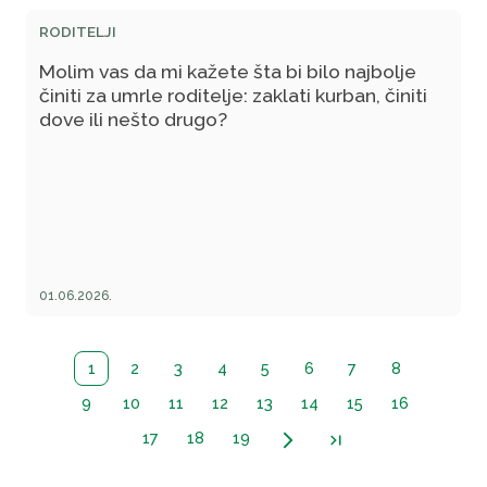
RODITELJI
Molim vas da mi kažete šta bi bilo najbolje
činiti za umrle roditelje: zaklati kurban, činiti
dove ili nešto drugo?
01.06.2026.
1
2
3
4
5
6
7
8
9
10
11
12
13
14
15
16
17
18
19
arrow_forward_ios
last_page