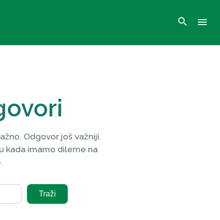
search
menu
govori
ažno. Odgovor još važniji.
u kada imamo dileme na
.
Traži