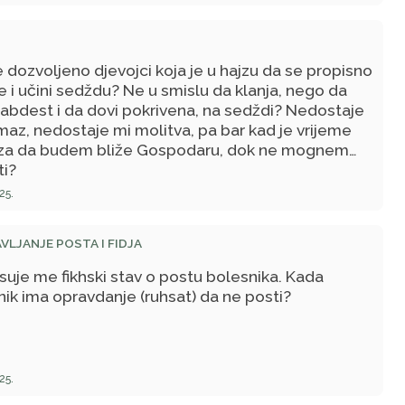
je dozvoljeno djevojci koja je u hajzu da se propisno
 i učini sedždu? Ne u smislu da klanja, nego da
abdest i da dovi pokrivena, na sedždi? Nedostaje
az, nedostaje mi molitva, pa bar kad je vrijeme
a da budem bliže Gospodaru, dok ne mognem
ti?
25.
VLJANJE POSTA I FIDJA
suje me fikhski stav o postu bolesnika. Kada
ik ima opravdanje (ruhsat) da ne posti?
25.