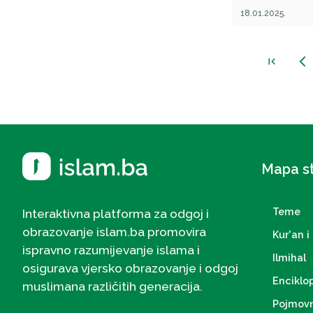
18.01.2025.
first_page
arrow_back_ios_new
Mapa s
Teme
Interaktivna platforma za odgoj i
obrazovanje islam.ba promovira
Kur'an i 
ispravno razumijevanje islama i
Ilmihal
osigurava vjersko obrazovanje i odgoj
Enciklo
muslimana različitih generacija.
Pojmovn