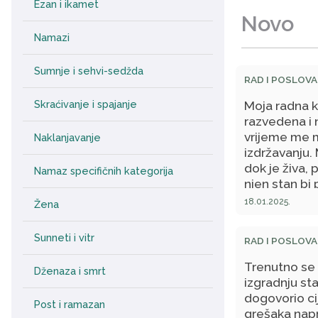
Ezan i ikamet
Novo
Namazi
Sumnje i sehvi-sedžda
RAD I POSLOVA
Moja radna ko
Skraćivanje i spajanje
razvedena i 
vrijeme me 
Naklanjavanje
izdržavanju. 
dok je živa, 
Namaz specifičnih kategorija
njen stan bi
pobrinem o n
18.01.2025.
Žena
Ugovorom bism
nje preselil
Sunneti i vitr
RAD I POSLOVA
sestru s koj
Ta njena imov
Trenutno se 
Dženaza i smrt
jer zajednič
izgradnju s
podijelile. M
dogovorio cij
Post i ramazan
plaćam mjese
grešaka napr