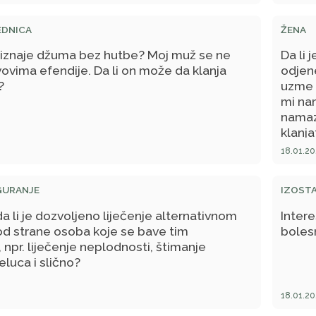
s.
EDNICA
ŽENA
priznaje džuma bez hutbe? Moj muž se ne
Da li 
vovima efendije. Da li on može da klanja
odjene
?
uzme 
mi nam
namaz
klanja
18.01.20
GURANJE
IZOSTA
 li je dozvoljeno liječenje alternativnom
Intere
d strane osoba koje se bave tim
bolesn
 npr. liječenje neplodnosti, štimanje
eluca i slično?
18.01.20