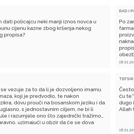
RAD I 
m dati policajcu neki manji iznos novca u
Po za
punu cijenu kazne zbog kršenja nekog
farma
g propisa?
proiz
nakna
propis
obezb
uručen
18.01.20
TEFSIR 
 se vezuje za to da li je dozvoljeno imamu
Često 
aza, koji je predvodio, te nakon
ću te.
zikra, dovu prouči na bosanskom jeziku i da
dugo i
uglasno, s jednostavnim ciljem, ne bi li
Allah
ule i razumjele ono što zajednički tražimo
aravno, uzimajući u obzir da će se dova
akon zahvale Allahu i selama na Njegovog
18.01.20