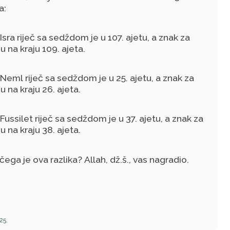
a:
 Isra riječ sa sedždom je u 107. ajetu, a znak za
 na kraju 109. ajeta.
 Neml riječ sa sedždom je u 25. ajetu, a znak za
 na kraju 26. ajeta.
 Fussilet riječ sa sedždom je u 37. ajetu, a znak za
 na kraju 38. ajeta.
ega je ova razlika? Allah, dž.š., vas nagradio.
25.