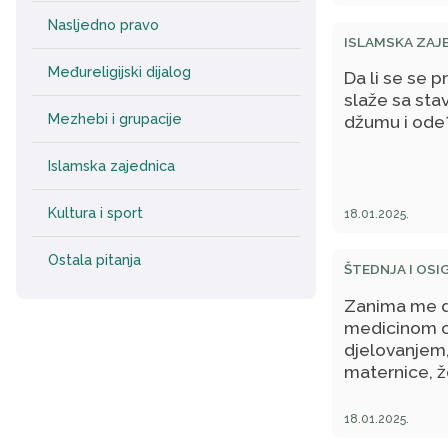
Poslanika, a.
Nasljedno pravo
ISLAMSKA ZAJ
Međureligijski dijalog
Da li se se 
slaže sa sta
Mezhebi i grupacije
džumu i ode
Islamska zajednica
Kultura i sport
18.01.2025.
Ostala pitanja
ŠTEDNJA I OSI
Zanima me da
medicinom o
djelovanjem,
maternice, ž
18.01.2025.