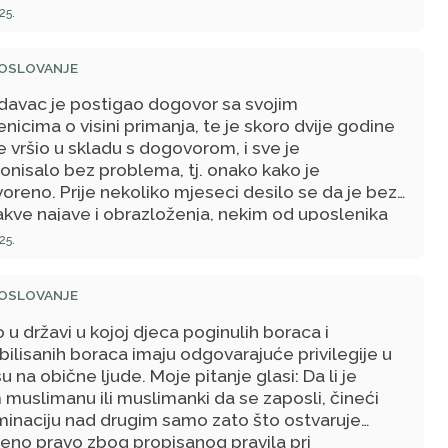
25.
POSLOVANJE
davac je postigao dogovor sa svojim
nicima o visini primanja, te je skoro dvije godine
e vršio u skladu s dogovorom, i sve je
onisalo bez problema, tj. onako kako je
reno. Prije nekoliko mjeseci desilo se da je bez
akve najave i obrazloženja, nekim od uposlenika
eno znatno manje u odnosu na iznos koji je ranije
25.
oren. Kada je zatraženo obrazloženje,
davac je pojasnio kako su u ranijem periodu
POSLOVANJE
te vršene suprotno odredbama važećeg pravilnika.
je prije nekoliko mjeseci poslodavac počeo
 u državi u kojoj djeca poginulih boraca i
njivati odredbe važećeg pravilnika, te je zato
ilisanih boraca imaju odgovarajuće privilegije u
enicima isplaćeno manje od onoga što je
 na obične ljude. Moje pitanje glasi: Da li je
oreno. Sada se pitamo: ko je kome dužan - da li
muslimanu ili muslimanki da se zaposli, čineći
davac uposlenicima jer nije ispoštovao dogovor
iminaciju nad drugim samo zato što ostvaruje
azeći u metode obračuna plata i naknada), ili su
eno pravo zbog propisanog pravila pri