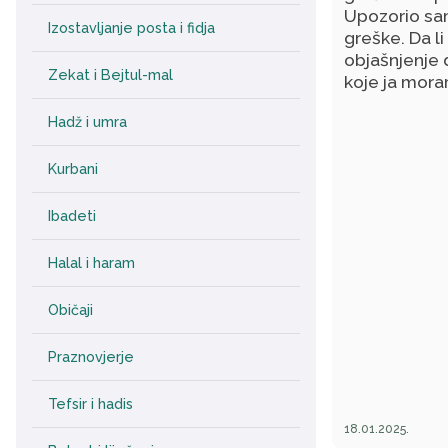
da li je to i
Upozorio sam 
Izostavljanje posta i fidja
greške. Da li
objašnjenje 
Zekat i Bejtul-mal
koje ja mora
Hadž i umra
Kurbani
Ibadeti
Halal i haram
Običaji
Praznovjerje
Tefsir i hadis
18.01.2025.