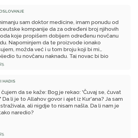
POSLOVANJE
nimanju sam doktor medicine, imam ponudu od
ceutske kompanije da za određeni broj njihovih
voda koje propišem dobijem određenu novčanu
du. Napominjem da te proizvode ionako
ujem, možda već i u tom broju koji bi mi
ijedio tu novčanu naknadu. Taj novac bi bio
 na ruke. Da li bi to bio halal zarađen novac?
25.
I HADIS
čujem da se kaže: Bog je rekao: 'Čuvaj se, čuvat
'" Da li je to Allahov govor i ajet iz Kur'ana? Ja sam
straživala, ali nigdje to nisam našla. Da li nam je
 tako naredio?
25.