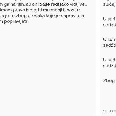
spravno po islamu.
ga na njih, ali on idalje radi jako vidljive
slučaj
 imam pravo isplatiti mu manji iznos uz
da je to zbog grešaka koje je napravio, a
U suri
m popravljati?
sedždu
U suri
sedždu
U suri
sedždu
Zbog č
18.01.20