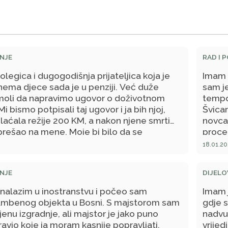
NJE
RAD I 
legica i dugogodišnja prijateljica koja je
Imam f
nema djece sada je u penziji. Već duže
sam je
moli da napravimo ugovor o doživotnom
tempom
Mi bismo potpisali taj ugovor i ja bih njoj,
Švica
plaćala režije 200 KM, a nakon njene smrti
novca 
 prešao na mene. Moje bi bilo da se
proce
joj ili da je smjestim u dom i ukopam.
uradi
18.01.20
o regulisali i situaciju ukoliko bih ja prije
nisam 
a. Moju dilemu uzrokuje činjenica da ona ima
o tom
NJE
DIJELO
om nije u dobrim odnosima i sestra ima sina.
ina je njena i nije zajednička sa sestrom,
nalazim u inostranstvu i počeo sam
Imam j
ku imovinu su one nakon smrti roditelja
tambenog objekta u Bosni. S majstorom sam
gdje 
oje pitanje je da li ja, ako potpišem ugovor i
enu izgradnje, ali majstor je jako puno
nadvuč
čno ratu za režije, mogu naslijediti stan i
avio koje ja moram kasnije popravljati.
vrijed