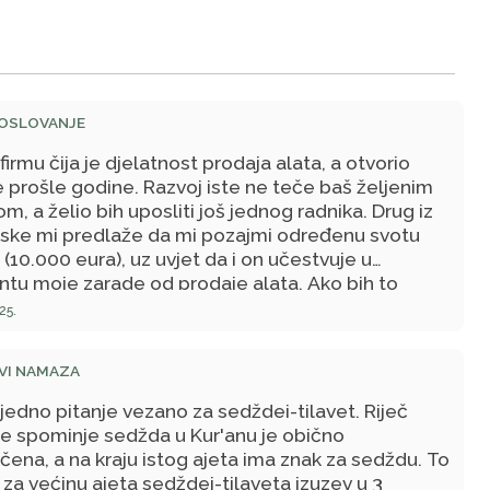
POSLOVANJE
irmu čija je djelatnost prodaja alata, a otvorio
 prošle godine. Razvoj iste ne teče baš željenim
, a želio bih uposliti još jednog radnika. Drug iz
rske mi predlaže da mi pozajmi određenu svotu
(10.000 eura), uz uvjet da i on učestvuje u
ntu moje zarade od prodaje alata. Ako bih to
o mogao bih uposliti još jednog radnika. Nekako
25.
siguran da je to halal i volio bih čuti vaše mišljenje
e.
VI NAMAZA
edno pitanje vezano za sedždei-tilavet. Riječ
se spominje sedžda u Kur'anu je obično
ena, a na kraju istog ajeta ima znak za sedždu. To
i za većinu ajeta sedždei-tilaveta izuzev u 3