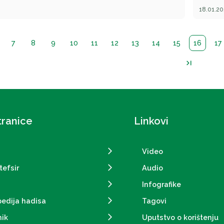
uposle
zapošl
18.01.20
primil
držav
norma
pomen
do 50%
7
8
9
10
11
12
13
14
15
16
17
bodova
ostva
last_page
zaposl
što u
tranice
Linkovi
Video
tefsir
Audio
Infografike
pedija hadisa
Tagovi
ik
Uputstvo o korištenju