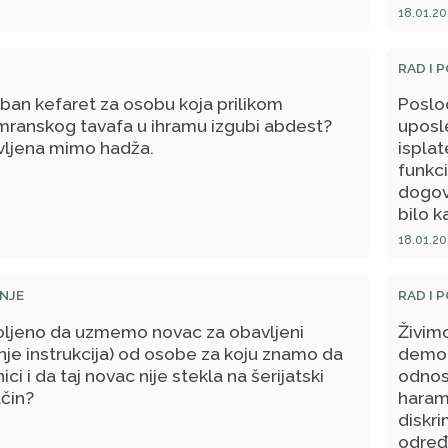
18.01.20
2,5%?
RAD I 
reban kefaret za osobu koja prilikom
Poslo
mranskog tavafa u ihramu izgubi abdest?
uposle
vljena mimo hadža.
isplat
funkci
dogovo
bilo k
isplać
18.01.20
dogov
poslo
NJE
RAD I 
ispla
Onda 
voljeno da uzmemo novac za obavljeni
Živimo
primje
je instrukcija) od osobe za koju znamo da
demob
uposl
ici i da taj novac nije stekla na šerijatski
odnosu
dogov
čin?
haram 
poslo
diskr
(ne ul
određ