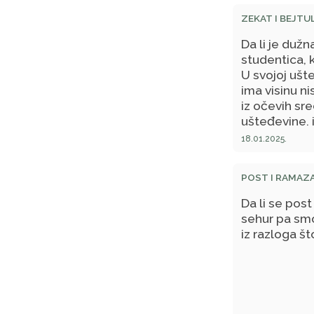
ZEKAT I BEJTU
Da li je dužn
studentica, k
U svojoj ušte
ima visinu ni
iz očevih sre
ušteđevine, i
svoju platu, 
18.01.2025.
POST I RAMAZ
Da li se pos
sehur pa smo
iz razloga št