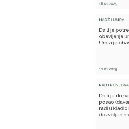
18.01.2025.
HADŽ I UMRA
Da li je pot
obavljanja u
Umra je oba
18.01.2025.
RAD I POSLOVA
Da li je doz
posao (davan
radi u kladion
dozvoljen na