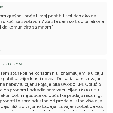
NA
sam grešna i hoće li moj post biti validan ako ne
 u kući sa svekrvom? Zaista sam se trudila, ali ona
li da komunicira sa mnom?
25.
I BEJTUL-MAL
sam stan koji ne koristim niti iznajmljujem, a u cilju
e gubitka vrijednosti novca. Do sada sam izdvajao
na nabavnu cijenu koja je bila 85.000 KM. Odlučio
a ga prodam i odredio sam veću cijenu (100.000
Nakon četiri mjeseca od početka prodaje nisam ga
prodati te sam odustao od prodaje i stan više nije
daju. Biži se vrijeme kada ja izdvajam zekat pa vas
 da mi odgovorite na koju vrijednost ću obračunati