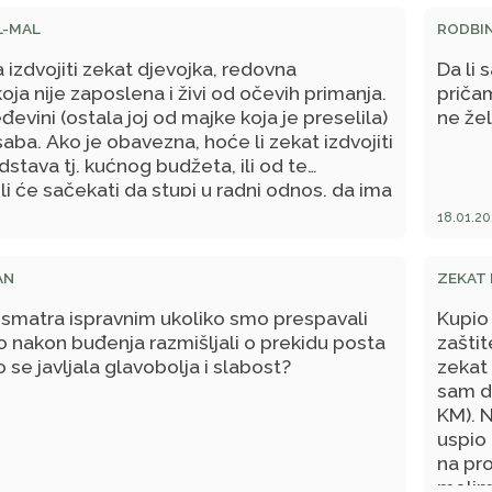
L-MAL
RODBI
a izdvojiti zekat djevojka, redovna
Da li 
oja nije zaposlena i živi od očevih primanja.
pričam
đevini (ostala joj od majke koja je preselila)
ne že
saba. Ako je obavezna, hoće li zekat izdvojiti
dstava tj. kućnog budžeta, ili od te
li će sačekati da stupi u radni odnos, da ima
i da tada počne izdvajati zekat?
18.01.20
AN
ZEKAT 
t smatra ispravnim ukoliko smo prespavali
Kupio 
 nakon buđenja razmišljali o prekidu posta
zaštit
o se javljala glavobolja i slabost?
zekat 
sam d
KM). 
uspio 
na pro
molim