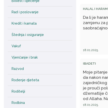
Bolest i liječenje
HALAL I HARAM
Rad i poslovanje
Da li je hara
zamjenu za 
Kredit i kamata
saobraćajno
Štednja i osiguranje
Vakuf
18.01.2025.
Vjenčanje i brak
IBADETI
Razvod
Moje pitanje
da nakon nam
Rođenje djeteta
zajedničkog 
je prouči pol
Roditelji
džematlije č
od Allaha. N
Rodbina
izgovarati n
18.01.2025.