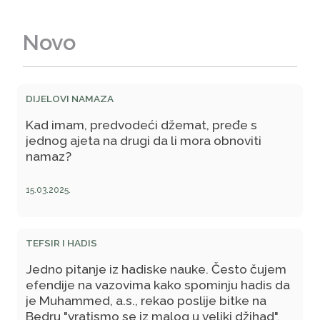
Novo
DIJELOVI NAMAZA
Kad imam, predvodeći džemat, pređe s
jednog ajeta na drugi da li mora obnoviti
namaz?
15.03.2025.
TEFSIR I HADIS
Jedno pitanje iz hadiske nauke. Često čujem
efendije na vazovima kako spominju hadis da
je Muhammed, a.s., rekao poslije bitke na
Bedru "vratismo se iz malog u veliki džihad".