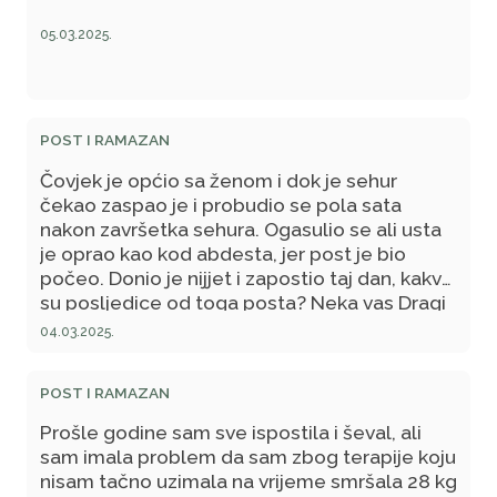
05.03.2025.
POST I RAMAZAN
Čovjek je općio sa ženom i dok je sehur
čekao zaspao je i probudio se pola sata
nakon završetka sehura. Ogasulio se ali usta
je oprao kao kod abdesta, jer post je bio
počeo. Donio je nijjet i zapostio taj dan, kakve
su posljedice od toga posta? Neka vas Dragi
Allah nagradi za odgovore.
04.03.2025.
POST I RAMAZAN
Prošle godine sam sve ispostila i ševal, ali
sam imala problem da sam zbog terapije koju
nisam tačno uzimala na vrijeme smršala 28 kg