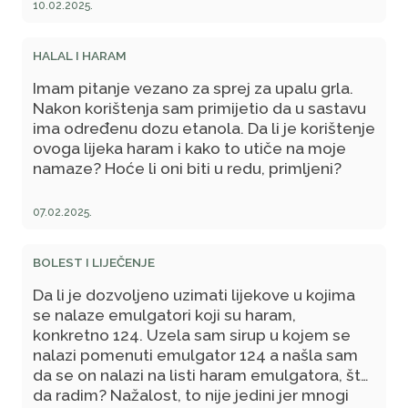
nismo bili u mogućnosti znati da li je bio
10.02.2025.
dječak ili djevojčica?
HALAL I HARAM
Imam pitanje vezano za sprej za upalu grla.
Nakon korištenja sam primijetio da u sastavu
ima određenu dozu etanola. Da li je korištenje
ovoga lijeka haram i kako to utiče na moje
namaze? Hoće li oni biti u redu, primljeni?
07.02.2025.
BOLEST I LIJEČENJE
Da li je dozvoljeno uzimati lijekove u kojima
se nalaze emulgatori koji su haram,
konkretno 124. Uzela sam sirup u kojem se
nalazi pomenuti emulgator 124 a našla sam
da se on nalazi na listi haram emulgatora, šta
da radim? Nažalost, to nije jedini jer mnogi