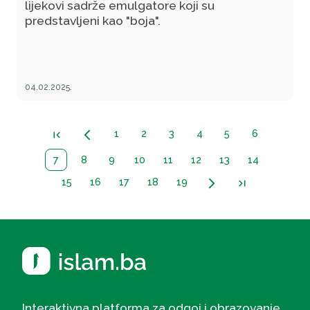
lijekovi sadrže emulgatore koji su
predstavljeni kao "boja".
04.02.2025.
1
2
3
4
5
6
first_page
arrow_back_ios_new
7
8
9
10
11
12
13
14
15
16
17
18
19
arrow_forward_ios
last_page
Interaktivna platforma za odgoj i obrazovanje