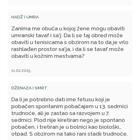
HADŽ I UMRA
Zanima me obuća u kojoj žene mogu obaviti
umranski tavaf i sa'j. Da li se taj obred može
obaviti u tenisicama s obzirom na to da je vrlo
rashlađen prostor sa'ja, i da li se tavaf može
obaviti u kožnim mestvama?
11.02.2025.
DŽENAZA I SMRT
Da li je potrebno dati ime fetusu koji je
pobačen spontanim pobačajem u 13. sedmici
trudnoće, ali je zastao sa razvojem u 7.
sedmici. Plod nije kiretiran nego je spontano
pobačen, i tretiran je u bolnici kao biološki
otpad. S obzirom na tako rani stadij trudnoće,