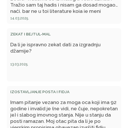
Tražio sam taj hadis i nisam ga dosad mogao
naći, bar ne u toj literature koja je meni
dostupna, tako da sam se na kraju
14.03.2025.
konsultovao sa jednim imamom i on mi reče
da je to potvora i da Muhammed, a.s., to nikad
ZEKAT I BEJTUL-MAL
nije rekao.
Da li je ispravno zekat dati za izgradnju
džamije?
13.03.2025.
IZOSTAVLJANJE POSTA I FIDJA
Imam pitanje vezano za moga oca koji ima 92
godine i invalid je (ne vidi, ne čuje, nepokretan
je) i slabog imovnog stanja. Nije u stanju da
posti ramazan. Moj otac pita da li je po
vjerskim propisima obavezan izvršiti fidju