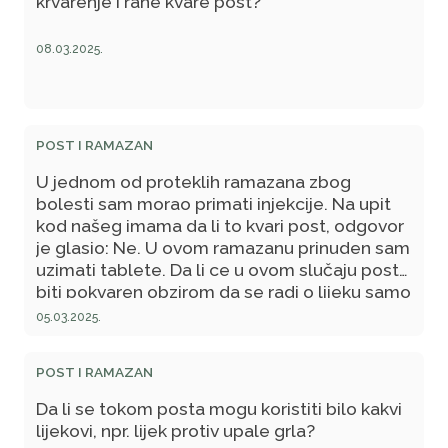
krvarenje i rane kvare post?
obično iz vene na ruci. Zatim se krv stavlja u
centrifugu, uređaj koji rotacijom odvaja
08.03.2025.
plazmu bogatu trombocitima od ostalih
komponenti krvi. Nakon toga se dobijena
plazma, bogata faktorima rasta, ubrizgava
finim iglama u područja vlasišta koja su
POST I RAMAZAN
zahvaćena gubitkom ili slabljenjem kose.
U jednom od proteklih ramazana zbog
bolesti sam morao primati injekcije. Na upit
kod našeg imama da li to kvari post, odgovor
je glasio: Ne. U ovom ramazanu prinuden sam
uzimati tablete. Da li ce u ovom slučaju post
biti pokvaren obzirom da se radi o lijeku samo
u drugoj formi?
05.03.2025.
POST I RAMAZAN
Da li se tokom posta mogu koristiti bilo kakvi
lijekovi, npr. lijek protiv upale grla?