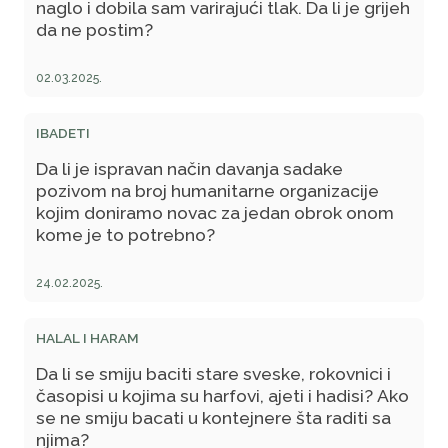
naglo i dobila sam varirajući tlak. Da li je grijeh
da ne postim?
02.03.2025.
IBADETI
Da li je ispravan način davanja sadake
pozivom na broj humanitarne organizacije
kojim doniramo novac za jedan obrok onom
kome je to potrebno?
24.02.2025.
HALAL I HARAM
Da li se smiju baciti stare sveske, rokovnici i
časopisi u kojima su harfovi, ajeti i hadisi? Ako
se ne smiju bacati u kontejnere šta raditi sa
njima?