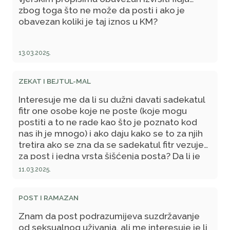
zbog toga što ne može da posti i ako je
obavezan koliki je taj iznos u KM?
13.03.2025.
ZEKAT I BEJTUL-MAL
Interesuje me da li su dužni davati sadekatul
fitr one osobe koje ne poste (koje mogu
postiti a to ne rade kao što je poznato kod
nas ih je mnogo) i ako daju kako se to za njih
tretira ako se zna da se sadekatul fitr vezuje
za post i jedna vrsta šišćenja posta? Da li je
sadekatul fitr obavezno davati za malodobnu
11.03.2025.
djecu? Da li je u obavezi davanja sadekatul
fitra i recimo dvočlana porodica koja ima
POST I RAMAZAN
penziju od 300 KM koja mora izdvojiti bar 100
KM za režije i ostaje im 200 KM za hranu 30
Znam da post podrazumijeva suzdržavanje
dana, ovo navodim jer me interesuje ima li
od seksualnog uživanja, ali me interesuje je li