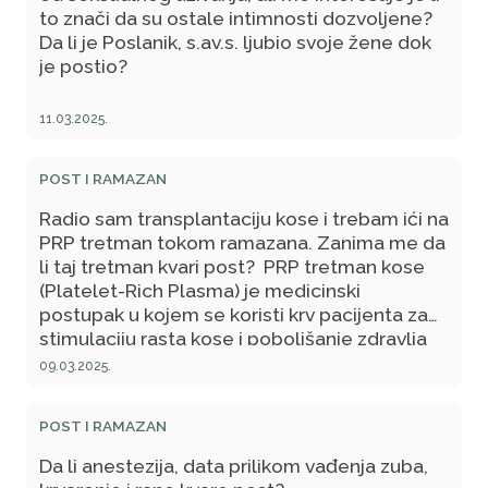
ikakva granica gdje recimo čovjek nije u
to znači da su ostale intimnosti dozvoljene?
obavezi da daje sadekatul fitr jer koliko sam
Da li je Poslanik, s.av.s. ljubio svoje žene dok
slušao po našim džamijama svako je
je postio?
obavezan da daje a ako je tako onda ko treba
da prima sadekatul fitr? Molim da mi ovo
11.03.2025.
pojasnite jer mi nikako nije jasno.
POST I RAMAZAN
Radio sam transplantaciju kose i trebam ići na
PRP tretman tokom ramazana. Zanima me da
li taj tretman kvari post? PRP tretman kose
(Platelet-Rich Plasma) je medicinski
postupak u kojem se koristi krv pacijenta za
stimulaciju rasta kose i poboljšanje zdravlja
vlasišta. Ovaj tretman se primjenjuje kod
09.03.2025.
osoba koje se suočavaju s gubitkom kose,
njenim prorjeđivanjem ili željom za
POST I RAMAZAN
ojačavanjem postojeće. Postupak se odvija u
nekoliko koraka. Prvi je uzimanje krvi – tako
Da li anestezija, data prilikom vađenja zuba,
što se uzima mala količina krvi pacijenta,