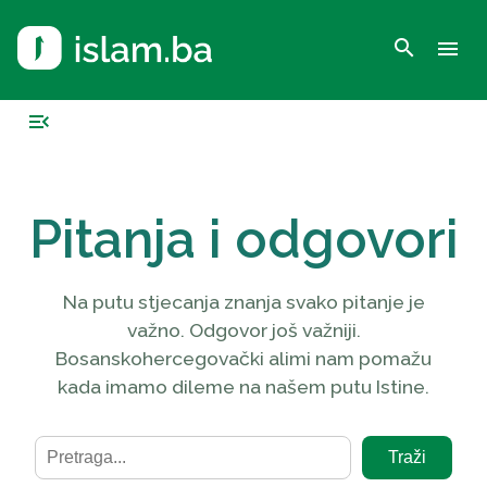
search
menu
menu_open
Pitanja i odgovori
Na putu stjecanja znanja svako pitanje je
važno. Odgovor još važniji.
Bosanskohercegovački alimi nam pomažu
kada imamo dileme na našem putu Istine.
Traži