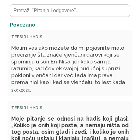
Povezano
TEFSIR I HADIS
Molim vas ako možete da mi pojasnite malo
preciznije šta znače vjenčani darovi koji se
spominju u suri En-Nisa, jer kako sam ja
razumio, kad čovjek svojoj budućoj supruzi
pokloni vjenčani dar već tada ima prava
prema njoj kao i kad se vjenčaju, to jest kada
stupe u brak. Da li je to baš tako? Šta se time
27.07.2026.
tačno hoće reći? Da li se pod "vjenčani dar"
mogu shvatiti "zaruke" odnosno poklon koji
TEFSIR I HADIS
se po našoj bosanskoj tradiciji većinom daje
prije braka kada se dvoje već odluče na brak
Moje pitanje se odnosi na hadis koji glasi:
samo što još iz određenih uvjeta ne stupe u
„Koliko je onih koji poste, a nemaju ništa od
njega?
tog posta, osim gladi i žeđi; i koliko je onih
koji noću ustaju i klanjaju (nafilu), a nemaju