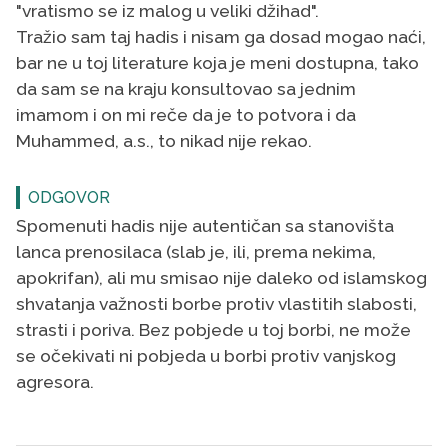
"vratismo se iz malog u veliki džihad".
Tražio sam taj hadis i nisam ga dosad mogao naći,
bar ne u toj literature koja je meni dostupna, tako
da sam se na kraju konsultovao sa jednim
imamom i on mi reče da je to potvora i da
Muhammed, a.s., to nikad nije rekao.
ODGOVOR
Spomenuti hadis nije autentičan sa stanovišta
lanca prenosilaca (slab je, ili, prema nekima,
apokrifan), ali mu smisao nije daleko od islamskog
shvatanja važnosti borbe protiv vlastitih slabosti,
strasti i poriva. Bez pobjede u toj borbi, ne može
se očekivati ni pobjeda u borbi protiv vanjskog
agresora.