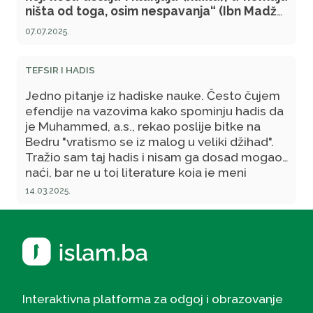
ništa od toga, osim nespavanja“ (Ibn Madže,
1690). Naime, prvi dio hadisa se odnosi na
07.07.2025.
one koji ne čuvaju svoj post, čineći grijehe,
poput ogovaranja itd. Međutim, drugi dio
hadisa ne razumijem, jer, ipak, kada neko
TEFSIR I HADIS
ustane noću, kada svi spavaju, i klanja noćni
Jedno pitanje iz hadiske nauke. Često čujem
namaz, ne bi trebalo da ga nije obavio u ime
efendije na vazovima kako spominju hadis da
Allaha, dž. š., jer ga tada niko ne vidi. Zašto
je Muhammed, a.s., rekao poslije bitke na
u ovakvom slučaju namaz može biti
Bedru "vratismo se iz malog u veliki džihad".
neprimljen?
Tražio sam taj hadis i nisam ga dosad mogao
naći, bar ne u toj literature koja je meni
dostupna, tako da sam se na kraju
14.03.2025.
konsultovao sa jednim imamom i on mi reče
da je to potvora i da Muhammed, a.s., to nikad
nije rekao.
Interaktivna platforma za odgoj i obrazovanje