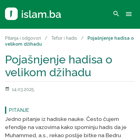
search
menu
Pitanja i odgovori
/
Tefsir i hadis
/
Pojašnjenje hadisa o
velikom džihadu
Pojašnjenje hadisa o
velikom džihadu
calendar_month
14.03.2025.
PITANJE
Jedno pitanje iz hadiske nauke. Često čujem
efendije na vazovima kako spominju hadis da je
Muhammed, a.s., rekao poslije bitke na Bedru