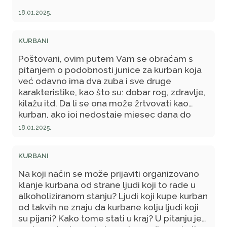
18.01.2025.
KURBANI
Poštovani, ovim putem Vam se obraćam s
pitanjem o podobnosti junice za kurban koja
već odavno ima dva zuba i sve druge
karakteristike, kao što su: dobar rog, zdravlje,
kilažu itd. Da li se ona može žrtvovati kao
kurban, ako joj nedostaje mjesec dana do
napunjene dvije godine života?
18.01.2025.
KURBANI
Na koji način se može prijaviti organizovano
klanje kurbana od strane ljudi koji to rade u
alkoholiziranom stanju? Ljudi koji kupe kurban
od takvih ne znaju da kurbane kolju ljudi koji
su pijani? Kako tome stati u kraj? U pitanju je