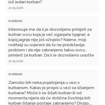
još jedan kurban?
21.05.2026.
KURBANI
Interesuje me da li je dozvoljeno prinijeti za
kurban ovcu koja ja već oganjata (sjajna), a
kojoj jagnje nije još oživjelo? Naime, moji
roditelji su uvjereni da to ne predstavlja
problem i da nije zabranjeno takvu ovcu
prinijeti za kurban. Da li je dozvoljeno uopšte
zaklati ovcu koja je sjajna?
21.05.2026.
KURBANI
Zamolio bih neka pojašnjenja u vezi s
kurbanom. Kakav je propis u vezi sa šišanjem
kurbana? Može li se šišati kurban ili od
momenta nijeta da će dotična životinja biti
kurban šišanje postaje zabranjeno? Drugo,