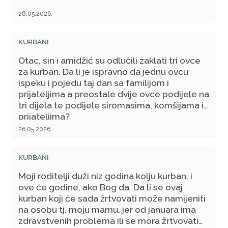
28.05.2026.
KURBANI
Otac, sin i amidžić su odlučili zaklati tri ovce
za kurban. Da li je ispravno da jednu ovcu
ispeku i pojedu taj dan sa familijom i
prijateljima a preostale dvije ovce podijele na
tri dijela te podijele siromasima, komšijama i
prijateljima?
26.05.2026.
KURBANI
Moji roditelji duži niz godina kolju kurban, i
ove će godine, ako Bog da. Da li se ovaj
kurban koji će sada žrtvovati može namijeniti
na osobu tj. moju mamu, jer od januara ima
zdravstvenih problema ili se mora žrtvovati