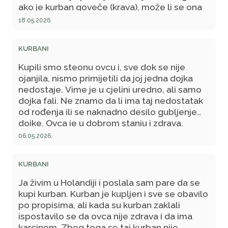
ako je kurban goveče (krava), može li se ona
musti do momenta žrtvovanja? Često se pri
18.05.2026.
žrtvovanju krupne stoke ljudi dogovaraju i
prave ekipu skoro odmah iza ramazana, a
KURBANI
negdje čak i prije ramazana pa se kod nekog
domaćina ugovori kupovina krave za kurban.
Kupili smo steonu ovcu i, sve dok se nije
Da li se od tog momenta do dana žrtvovanja
ojanjila, nismo primijetili da joj jedna dojka
krava može musti ili treba vime zasušiti?
nedostaje. Vime je u cjelini uredno, ali samo
dojka fali. Ne znamo da li ima taj nedostatak
od rođenja ili se naknadno desilo gubljenje
dojke. Ovca je u dobrom stanju i zdrava.
Zanima me: da li je takvu možemo žrtvovati u
06.05.2026.
kurban?
KURBANI
Ja živim u Holandiji i poslala sam pare da se
kupi kurban. Kurban je kupljen i sve se obavilo
po propisima, ali kada su kurban zaklali
ispostavilo se da ovca nije zdrava i da ima
karcinom. Zbog toga se taj kurban nije