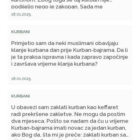
podijelio nego je zakopan. Sada me
interesuje da li će to biti upisano kod dragog
18.01.2025.
Allaha kao kurban? Ja sam nanijetila kurban i
halalila taj novac.
KURBANI
Primjetio sam da neki muslimani obavljaju
klanje kurbana dan prije Kurban-bajrama. Da li
je ta praksa ispravna i kada zapravo započinje
i završava vrijeme klanja kurbana?
18.01.2025.
KURBANI
U obavezi sam zaklati kurban kao keffaret
radi prekršene zakletve. Ne mogu da postim
dva mjeseca. Pošto se nadam da ću u vrijeme
Kurban-bajrama imati novac za jedan kurban,
ako Bog da, šta mi je preče: zaklati kurban sa