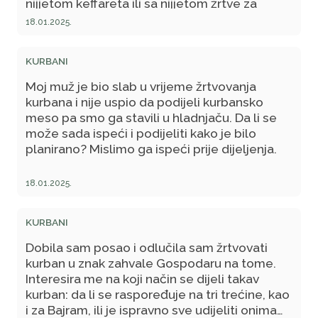
nijjetom keffareta ili sa nijjetom žrtve za
Kurban-bajram?
18.01.2025.
KURBANI
Moj muž je bio slab u vrijeme žrtvovanja
kurbana i nije uspio da podijeli kurbansko
meso pa smo ga stavili u hladnjaču. Da li se
može sada ispeći i podijeliti kako je bilo
planirano? Mislimo ga ispeći prije dijeljenja.
18.01.2025.
KURBANI
Dobila sam posao i odlučila sam žrtvovati
kurban u znak zahvale Gospodaru na tome.
Interesira me na koji način se dijeli takav
kurban: da li se raspoređuje na tri trećine, kao
i za Bajram, ili je ispravno sve udijeliti onima