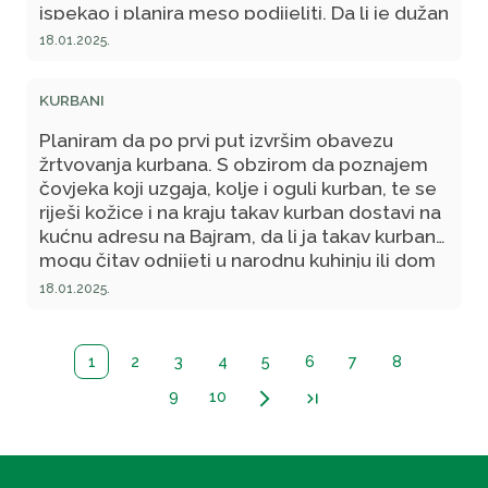
ispekao i planira meso podijeliti. Da li je dužan
za Bajram opet žrtvovati kurban?
18.01.2025.
KURBANI
Planiram da po prvi put izvršim obavezu
žrtvovanja kurbana. S obzirom da poznajem
čovjeka koji uzgaja, kolje i oguli kurban, te se
riješi kožice i na kraju takav kurban dostavi na
kućnu adresu na Bajram, da li ja takav kurban
mogu čitav odnijeti u narodnu kuhinju ili dom
za nezbrinutu djecu, tj. osobama koje su u
18.01.2025.
potrebi za time? Ovakav proces podjele je
već godinama ustaljen u mojoj familiji od
strane drugih, zanima me da li je dozvoljen i
1
2
3
4
5
6
7
8
ispravan?
9
10
arrow_forward_ios
last_page