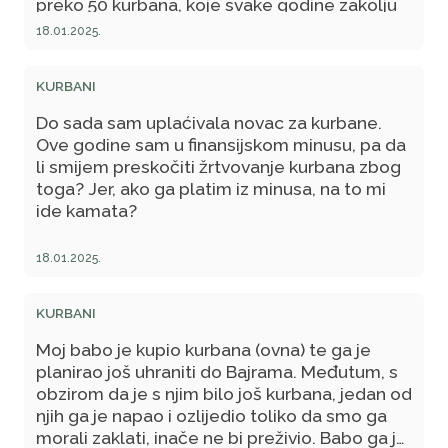
preko 50 kurbana, koje svake godine zakolju
pod tim haramom.
18.01.2025.
KURBANI
Do sada sam uplaćivala novac za kurbane.
Ove godine sam u finansijskom minusu, pa da
li smijem preskočiti žrtvovanje kurbana zbog
toga? Jer, ako ga platim iz minusa, na to mi
ide kamata?
18.01.2025.
KURBANI
Moj babo je kupio kurbana (ovna) te ga je
planirao još uhraniti do Bajrama. Međutum, s
obzirom da je s njim bilo još kurbana, jedan od
njih ga je napao i ozlijedio toliko da smo ga
morali zaklati, inače ne bi preživio. Babo ga je