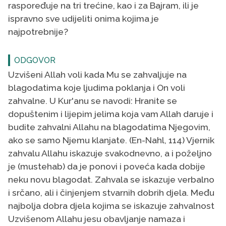
raspoređuje na tri trećine, kao i za Bajram, ili je
ispravno sve udijeliti onima kojima je
najpotrebnije?
ODGOVOR
Uzvišeni Allah voli kada Mu se zahvaljuje na
blagodatima koje ljudima poklanja i On voli
zahvalne. U Kur'anu se navodi: Hranite se
dopuštenim i lijepim jelima koja vam Allah daruje i
budite zahvalni Allahu na blagodatima Njegovim,
ako se samo Njemu klanjate. (En-Nahl, 114) Vjernik
zahvalu Allahu iskazuje svakodnevno, a i poželjno
je (mustehab) da je ponovi i poveća kada dobije
neku novu blagodat. Zahvala se iskazuje verbalno
i srčano, ali i činjenjem stvarnih dobrih djela. Među
najbolja dobra djela kojima se iskazuje zahvalnost
Uzvišenom Allahu jesu obavljanje namaza i