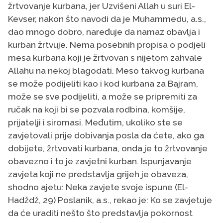
žrtvovanje kurbana, jer Uzvišeni Allah u suri El-
Kevser, nakon što navodi da je Muhammedu, a.s.,
dao mnogo dobro, naređuje da namaz obavlja i
kurban žrtvuje. Nema posebnih propisa o podjeli
mesa kurbana koji je žrtvovan s nijetom zahvale
Allahu na nekoj blagodati. Meso takvog kurbana
se može podijeliti kao i kod kurbana za Bajram,
može se sve podijeliti, a može se pripremiti za
ručak na koji bi se pozvala rodbina, komšije,
prijatelji i siromasi. Međutim, ukoliko ste se
zavjetovali prije dobivanja posla da ćete, ako ga
dobijete, žrtvovati kurbana, onda je to žrtvovanje
obavezno i to je zavjetni kurban. Ispunjavanje
zavjeta koji ne predstavlja grijeh je obaveza,
shodno ajetu: Neka zavjete svoje ispune (El-
Hadždž, 29) Poslanik, a.s., rekao je: Ko se zavjetuje
da će uraditi nešto što predstavlja pokornost