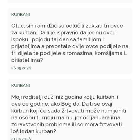
KURBANI
Otac, sin i amidžić su odlučili zaklati tri ovce
za kurban. Da li je ispravno da jednu ovcu
ispeku i pojedu taj dan sa familijom i
prijateljima a preostale dvije ovce podijele na
tri dijela te podijele siromasima, komšijama i
prijateljima?
26.05.2026.
KURBANI
Moji roditelji duži niz godina kolju kurban, i
ove će godine, ako Bog da. Da li se ovaj
kurban koji će sada žrtvovati može namijeniti
na osobu tj. moju mamu, jer od januara ima
zdravstvenih problema ili se mora žrtvovati
još jedan kurban?
21.05.2026.