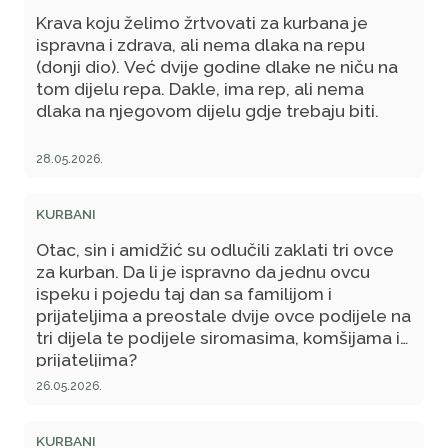
Krava koju želimo žrtvovati za kurbana je
ispravna i zdrava, ali nema dlaka na repu
(donji dio). Već dvije godine dlake ne niču na
tom dijelu repa. Dakle, ima rep, ali nema
dlaka na njegovom dijelu gdje trebaju biti.
28.05.2026.
KURBANI
Otac, sin i amidžić su odlučili zaklati tri ovce
za kurban. Da li je ispravno da jednu ovcu
ispeku i pojedu taj dan sa familijom i
prijateljima a preostale dvije ovce podijele na
tri dijela te podijele siromasima, komšijama i
prijateljima?
26.05.2026.
KURBANI