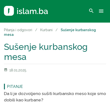
search
menu
Pitanja i odgovori
/
Kurbani
/
Sušenje kurbanskog
mesa
Sušenje kurbanskog
mesa
calendar_month
18.01.2025.
PITANJE
Da li je dozvoljeno sušiti kurbansko meso koje smo
dobili kao kurbane?