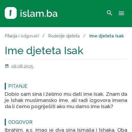
search
menu
Pitanja i odgovori
/
Rođenje djeteta
/
Ime djeteta Isak
Ime djeteta Isak
calendar_month
06.08.2025.
PITANJE
Dobio sam sina i želimo mu dati ime Isak. Znam da
je Ishak muslimansko ime, ali radi izgovora imena
da li ćemo pogriješiti ako mu damo ime Isak?
ODGOVOR
Ibrahim, a.s. imao je dva sina Ismaila i Ishaka. Oba