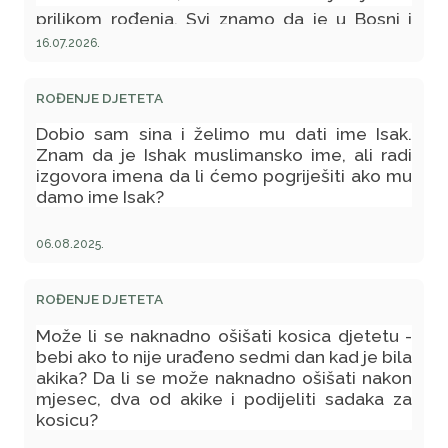
prilikom rođenja. Svi znamo da je u Bosni i
Hercegovini običaj da odredimo osobu koja
16.07.2026.
će prva darovati dijete (dati novac na poklon i
zaželjeti djetetu nafaku, sreću, zdravlje i sl).
ROĐENJE DJETETA
Mene zanima da li to ima veze sa islamom ili
Dobio sam sina i želimo mu dati ime Isak.
je to samo običaj među našim narodom, jer
Znam da je Ishak muslimansko ime, ali radi
stariji ljudi su mi rekli da osoba koja će mi
izgovora imena da li ćemo pogriješiti ako mu
damo ime Isak?
darovati dijete mora biti osoba koja je sretna
u životu i koja ima veliku nafaku?
06.08.2025.
ROĐENJE DJETETA
Može li se naknadno ošišati kosica djetetu -
bebi ako to nije urađeno sedmi dan kad je bila
akika? Da li se može naknadno ošišati nakon
mjesec, dva od akike i podijeliti sadaka za
kosicu?