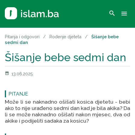
search
menu
Pitanja i odgovori
/
Rođenje djeteta
/
Šišanje bebe
sedmi dan
Šišanje bebe sedmi dan
calendar_month
13.06.2025.
PITANJE
Može li se naknadno ošišati kosica djetetu - bebi
ako to nije urađeno sedmi dan kad je bila akika? Da
li se može naknadno ošišati nakon mjesec, dva od
akike i podijeliti sadaka za kosicu?