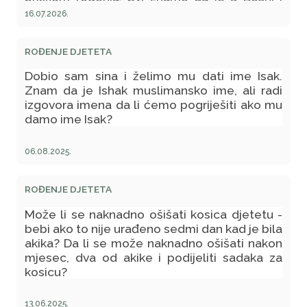
Hercegovini običaj da odredimo osobu koja
16.07.2026.
će prva darovati dijete (dati novac na poklon i
zaželjeti djetetu nafaku, sreću, zdravlje i sl).
ROĐENJE DJETETA
Mene zanima da li to ima veze sa islamom ili
Dobio sam sina i želimo mu dati ime Isak.
je to samo običaj među našim narodom, jer
Znam da je Ishak muslimansko ime, ali radi
stariji ljudi su mi rekli da osoba koja će mi
izgovora imena da li ćemo pogriješiti ako mu
damo ime Isak?
darovati dijete mora biti osoba koja je sretna
u životu i koja ima veliku nafaku?
06.08.2025.
ROĐENJE DJETETA
Može li se naknadno ošišati kosica djetetu -
bebi ako to nije urađeno sedmi dan kad je bila
akika? Da li se može naknadno ošišati nakon
mjesec, dva od akike i podijeliti sadaka za
kosicu?
13.06.2025.