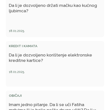
Da li je dozvoljeno držati mačku kao kućnog
ljubimca?
18.01.2025.
KREDIT I KAMATA
Da li je dozvoljeno korištenje elektronske
kreditne kartice?
18.01.2025.
OBIČAJI
Imam jedno pitanje. Da li se uči Fatiha
mrtvima ili je bolje nešta drugo učiti? Da li u