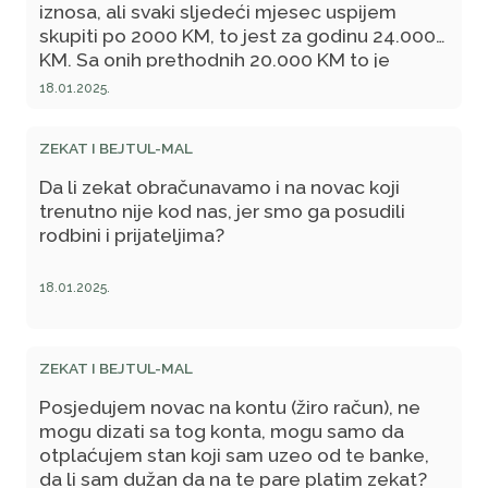
iznosa, ali svaki sljedeći mjesec uspijem
skupiti po 2000 KM, to jest za godinu 24.000
KM. Sa onih prethodnih 20.000 KM to je
ukupno 44.000 KM. S obzirom na to da ovaj
18.01.2025.
čitav iznos nije pregodinio, nego ima tu novca
koji leži samo 1,2,3,4,5,6 mjeseci, moje pitanje
ZEKAT I BEJTUL-MAL
je da li ja dajem 2,5% na kompletan iznos koji
se nađe kod mene u momentu starog zekata
Da li zekat obračunavamo i na novac koji
koji mi je pregodinio? Nadam se da ste me
trenutno nije kod nas, jer smo ga posudili
razumjeli.
rodbini i prijateljima?
18.01.2025.
ZEKAT I BEJTUL-MAL
Posjedujem novac na kontu (žiro račun), ne
mogu dizati sa tog konta, mogu samo da
otplaćujem stan koji sam uzeo od te banke,
da li sam dužan da na te pare platim zekat?