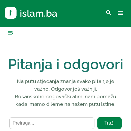
search
menu
menu_open
Pitanja i odgovori
Na putu stjecanja znanja svako pitanje je
važno. Odgovor još važniji.
Bosanskohercegovački alimi nam pomažu
kada imamo dileme na našem putu Istine.
Traži