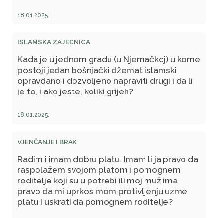
18.01.2025.
ISLAMSKA ZAJEDNICA
Kada je u jednom gradu (u Njemačkoj) u kome
postoji jedan bošnjački džemat islamski
opravdano i dozvoljeno napraviti drugi i da li
je to, i ako jeste, koliki grijeh?
18.01.2025.
VJENČANJE I BRAK
Radim i imam dobru platu. Imam li ja pravo da
raspolažem svojom platom i pomognem
roditelje koji su u potrebi ili moj muž ima
pravo da mi uprkos mom protivljenju uzme
platu i uskrati da pomognem roditelje?