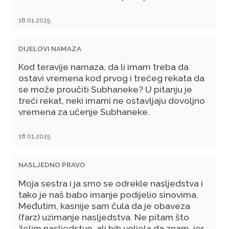
18.01.2025.
DIJELOVI NAMAZA
Kod teravije namaza, da li imam treba da
ostavi vremena kod prvog i trećeg rekata da
se može proučiti Subhaneke? U pitanju je
treći rekat, neki imami ne ostavljaju dovoljno
vremena za učenje Subhaneke.
18.01.2025.
NASLJEDNO PRAVO
Moja sestra i ja smo se odrekle nasljedstva i
tako je naš babo imanje podijelio sinovima.
Međutim, kasnije sam čula da je obaveza
(farz) uzimanje nasljedstva. Ne pitam što
želim nasljedstvo, ali bih voljela da znam, jer