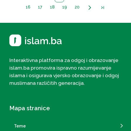
16
17
18
19
20
arrow_forward_ios
last_page
Interaktivna platforma za odgoj i obrazovanje
islam.ba promovira ispravno razumijevanje
islama i osigurava vjersko obrazovanje i odgoj
muslimana različitih generacija.
Mapa stranice
Teme