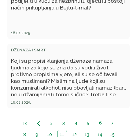
podijeliti u kuću za nezbrinutu djecu ili postoji
način prikupljanja u Bejtu-l-mal?
18.01.2025.
DŽENAZA I SMRT
Koji su propisi klanjanja dženaze namaza
ljudima za koje se zna da su vodili život
protivno propisima vjere, ali su se očitavali
kao muslimani? Mislim na ljude koji su
konzumirali alkohol, nisu obavljali namaz (bar
ne u džamijama) i tome slično? Treba li se
njima uopće klanjati dženaza? Vezano za ovo
18.01.2025.
kako pojašnjavamo činjenicu da se klanja
dženaza namaz ljudima koji su izvršili
samoubistvo? Osobno znam za slučaj da je
2
3
4
5
6
7
first_page
arrow_back_ios_new
čovjek izvršio vješanje, a da mu je klanjana
dženaza.
8
9
10
11
12
13
14
15