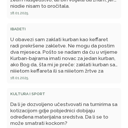
nigdje nisam to pročitala.
18.01.2025.
IBADETI
U obavezi sam zaklati kurban kao keffaret
radi prekršene zakletve. Ne mogu da postim
dva mjeseca. Pošto se nadam da ću u vrijeme
Kurban-bajrama imati novac za jedan kurban,
ako Bog da, šta mi je preče: zaklati kurban sa
nijjetom keffareta ili sa nijjetom žrtve za
Kurban-bajram?
18.01.2025.
KULTURA I SPORT
Da li je dozvoljeno učestvovati na turnirima sa
kotizacijom gdje pobjednici dobijaju
određena materijalna sredstva. Da li se to
može smatrati kockom?