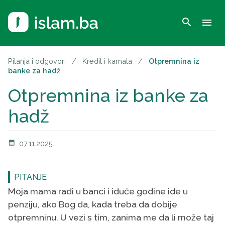
search
menu
Pitanja i odgovori
/
Kredit i kamata
/
Otpremnina iz
banke za hadž
Otpremnina iz banke za
hadž
calendar_month
07.11.2025.
PITANJE
Moja mama radi u banci i iduće godine ide u
penziju, ako Bog da, kada treba da dobije
otpremninu. U vezi s tim, zanima me da li može taj