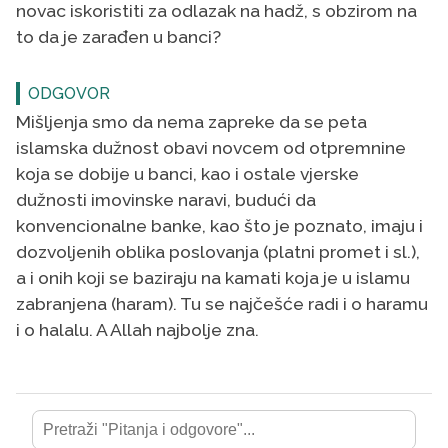
novac iskoristiti za odlazak na hadž, s obzirom na
to da je zarađen u banci?
ODGOVOR
Mišljenja smo da nema zapreke da se peta
islamska dužnost obavi novcem od otpremnine
koja se dobije u banci, kao i ostale vjerske
dužnosti imovinske naravi, budući da
konvencionalne banke, kao što je poznato, imaju i
dozvoljenih oblika poslovanja (platni promet i sl.),
a i onih koji se baziraju na kamati koja je u islamu
zabranjena (haram). Tu se najčešće radi i o haramu
i o halalu. A Allah najbolje zna.