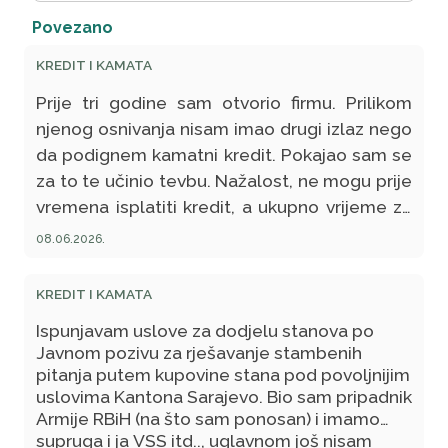
Povezano
KREDIT I KAMATA
Prije tri godine sam otvorio firmu. Prilikom
njenog osnivanja nisam imao drugi izlaz nego
da podignem kamatni kredit. Pokajao sam se
za to te učinio tevbu. Nažalost, ne mogu prije
vremena isplatiti kredit, a ukupno vrijeme za
vraćanje je deset godina. Da li je ispravno,
08.06.2026.
dok vraćam taj kredit, da obavim hadž ili
moram čekati da ga vratim u cijelosti pa da
KREDIT I KAMATA
potom obavim hadž?
Ispunjavam uslove za dodjelu stanova po
Javnom pozivu za rješavanje stambenih
pitanja putem kupovine stana pod povoljnijim
uslovima Kantona Sarajevo. Bio sam pripadnik
Armije RBiH (na što sam ponosan) i imamo
supruga i ja VSS itd.., uglavnom još nisam