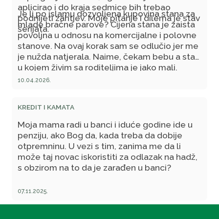
aplicirao i do kraja sedmice bih trebao
Je li po islamu dozvoljena kupovina stana za
podnijeti zahtjev. Moje pitanje i dilema je stav
mlade bračne parove? Cijena stana je zaista
šerijata.
povoljna u odnosu na komercijalne i polovne
stanove. Na ovaj korak sam se odlučio jer me
je nužda natjerala. Naime, čekam bebu a stan
u kojem živim sa roditeljima je jako mali.
Aranžman otplate stana će ići preko neke
10.04.2026.
banke (nije mi jasno kako će se realizovati,
vjerovatno kamatni sistem).
KREDIT I KAMATA
Moja mama radi u banci i iduće godine ide u
penziju, ako Bog da, kada treba da dobije
otpremninu. U vezi s tim, zanima me da li
može taj novac iskoristiti za odlazak na hadž,
s obzirom na to da je zarađen u banci?
07.11.2025.