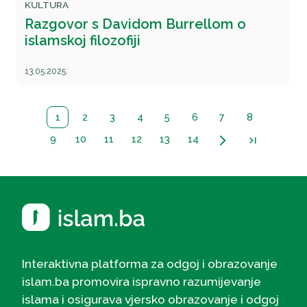
KULTURA
Razgovor s Davidom Burrellom o
islamskoj filozofiji
13.05.2025.
1
2
3
4
5
6
7
8
9
10
11
12
13
14
arrow_forward_ios
last_page
Interaktivna platforma za odgoj i obrazovanje
islam.ba promovira ispravno razumijevanje
islama i osigurava vjersko obrazovanje i odgoj