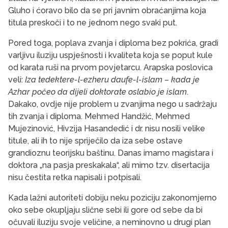
Gluho i ćoravo bilo da se pri javnim obraćanjima koja
titula preskoči i to ne jednom nego svaki put.
Pored toga, poplava zvanja i diploma bez pokrića, gradi
varljivu iluziju uspješnosti i kvaliteta koja se poput kule
od karata ruši na prvom povjetarcu. Arapska poslovica
veli:
Iza tedektere-l-ezheru daufe-l-islam
–
kada je
Azhar počeo da dijeli doktorate oslabio je islam
.
Dakako, ovdje nije problem u zvanjima nego u sadržaju
tih zvanja i diploma. Mehmed Handžić, Mehmed
Mujezinović, Hivzija Hasandedić i dr. nisu nosili velike
titule, ali ih to nije spriječilo da iza sebe ostave
grandioznu teorijsku baštinu. Danas imamo magistara i
doktora „na pasja preskakala“, ali mimo tzv. disertacija
nisu čestita retka napisali i potpisali.
Kada lažni autoriteti dobiju neku poziciju zakonomjerno
oko sebe okupljaju slične sebi ili gore od sebe da bi
očuvali iluziju svoje veličine, a neminovno u drugi plan