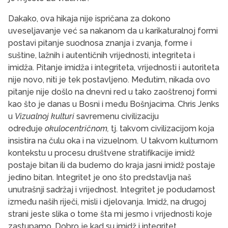
Dakako, ova hikaja nije ispričana za dokono
uveseljavanje već sa nakanom da u karikaturalnoj formi
postavi pitanje suodnosa znanja i zvanja, forme i
suštine, lažnih i autentičnih vrijednosti, integriteta i
imidža. Pitanje imidža i integriteta, vrijednosti i autoriteta
nije novo, niti je tek postavljeno. Međutim, nikada ovo
pitanje nije došlo na dnevni red u tako zaoštrenoj formi
kao što je danas u Bosni i među Bošnjacima. Chris Jenks
u
Vizualnoj kulturi
savremenu civilizaciju
određuje
okulocentričnom,
tj. takvom civilizacijom koja
insistira na čulu oka i na vizuelnom. U takvom kulturnom
kontekstu u procesu društvene stratifikacije imidž
postaje bitan ili da budemo do kraja jasni imidž postaje
jedino bitan. Integritet je ono što predstavlja naš
unutrašnji sadržaj i vrijednost. Integritet je podudarnost
između naših riječi, misli i djelovanja. Imidž, na drugoj
strani jeste slika o tome šta mi jesmo i vrijednosti koje
zastupamo. Dobro je kad su imidž i integritet