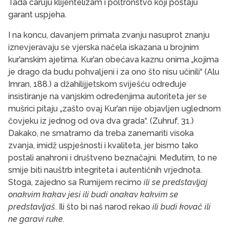
Tada caruju klijentelizam i poltronstvo koji postaju
garant uspjeha.
I na koncu, davanjem primata zvanju nasuprot znanju
iznevjeravaju se vjerska načela iskazana u brojnim
kur’anskim ajetima. Kur’an obećava kaznu onima „kojima
je drago da budu pohvaljeni i za ono što nisu učinili“ (Alu
Imran, 188.) a džahilijjetskom sviješću određuje
insistiranje na vanjskim određenjima autoriteta jer se
mušrici pitaju „zašto ovaj Kur’an nije objavljen uglednom
čovjeku iz jednog od ova dva grada“. (Zuhruf, 31.)
Dakako, ne smatramo da treba zanemariti visoka
zvanja, imidž uspješnosti i kvaliteta, jer bismo tako
postali anahroni i društveno beznačajni. Međutim, to ne
smije biti nauštrb integriteta i autentičnih vrjednota.
Stoga, zajedno sa Rumijem recimo
ili se predstavljaj
onakvim kakav jesi ili budi onakav kakvim se
predstavljaš
. Ili što bi naš narod rekao
ili budi kovač ili
ne garavi ruke
.