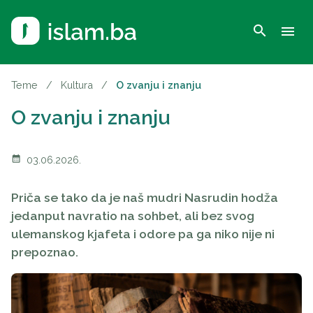
search
menu
Teme
/
Kultura
/
O zvanju i znanju
O zvanju i znanju
calendar_month
03.06.2026.
Priča se tako da je naš mudri Nasrudin hodža
jedanput navratio na sohbet, ali bez svog
ulemanskog kjafeta i odore pa ga niko nije ni
prepoznao.