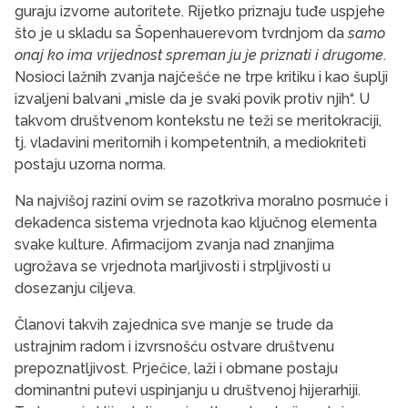
guraju izvorne autoritete. Rijetko priznaju tuđe uspjehe
što je u skladu sa Šopenhauerevom tvrdnjom da
samo
onaj ko ima vrijednost spreman ju je priznati i drugome
.
Nosioci lažnih zvanja najčešće ne trpe kritiku i kao šuplji
izvaljeni balvani „misle da je svaki povik protiv njih“. U
takvom društvenom kontekstu ne teži se meritokraciji,
tj. vladavini meritornih i kompetentnih, a mediokriteti
postaju uzorna norma.
Na najvišoj razini ovim se razotkriva moralno posrnuće i
dekadenca sistema vrjednota kao ključnog elementa
svake kulture. Afirmacijom zvanja nad znanjima
ugrožava se vrjednota marljivosti i strpljivosti u
dosezanju ciljeva.
Članovi takvih zajednica sve manje se trude da
ustrajnim radom i izvrsnošću ostvare društvenu
prepoznatljivost. Prječice, laži i obmane postaju
dominantni putevi uspinjanju u društvenoj hijerarhiji.