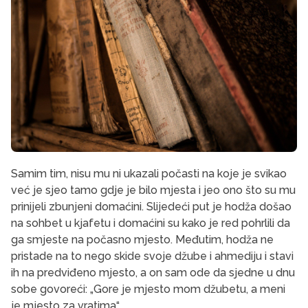
Samim tim, nisu mu ni ukazali počasti na koje je svikao
već je sjeo tamo gdje je bilo mjesta i jeo ono što su mu
prinijeli zbunjeni domaćini. Slijedeći put je hodža došao
na sohbet u kjafetu i domaćini su kako je red pohrlili da
ga smjeste na počasno mjesto. Međutim, hodža ne
pristade na to nego skide svoje džube i ahmediju i stavi
ih na predviđeno mjesto, a on sam ode da sjedne u dnu
sobe govoreći: „Gore je mjesto mom džubetu, a meni
je mjesto za vratima“.