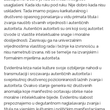
usaglašeni. Kada idu ruku pod ruku. Nije dobro kada nisu
usklađeni. Tada imamo pojavu karikaturalnog i
društveno opasnog ponašanja u vidu primata titula i
zvanja nauštrb stvarnih vrijednosti i autentičnih
autoriteta. Autentični autoriteti su oni koji svoj autoritet
izvode iz vlastite intelektualne snage i moralne
doslijednosti. Zasnivaju ga na univerzalnim
vrijednostima vlastitog rada i težnje ka izvrsnošću, a
nisu nametnuti izvana, niti se temelje na izvanjskim i
formalnim mjerilima autoriteta.
Evidentna kriza naše kulture svoje ozbiljenje nahodi u
transmutaciji i srozavanju autentičnih autoriteta i
sveprisutnoj društvenoj pozicioniranosti lažnih zvanja i
autoriteta. Ovakvo stanje generira niz društvenih
anomalija koje manifestno ocrtavaju obrise naše
moralne i intelektualne bijede. Evidentnu slabost
prepoznajemo u degutantnom naglašavanju zvanja i
titula na vjerskim, kulturnim i političkim manifestacijama.