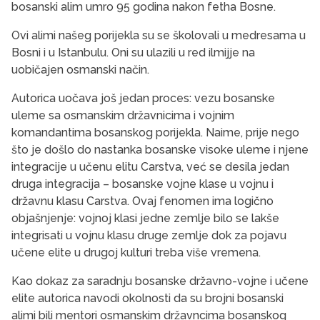
bosanski alim umro 95 godina nakon fetha Bosne.
Ovi alimi našeg porijekla su se školovali u medresama u
Bosni i u Istanbulu. Oni su ulazili u red ilmijje na
uobičajen osmanski način.
Autorica uočava još jedan proces: vezu bosanske
uleme sa osmanskim državnicima i vojnim
komandantima bosanskog porijekla. Naime, prije nego
što je došlo do nastanka bosanske visoke uleme i njene
integracije u učenu elitu Carstva, već se desila jedan
druga integracija – bosanske vojne klase u vojnu i
državnu klasu Carstva. Ovaj fenomen ima logično
objašnjenje: vojnoj klasi jedne zemlje bilo se lakše
integrisati u vojnu klasu druge zemlje dok za pojavu
učene elite u drugoj kulturi treba više vremena.
Kao dokaz za saradnju bosanske državno-vojne i učene
elite autorica navodi okolnosti da su brojni bosanski
alimi bili mentori osmanskim državncima bosanskog