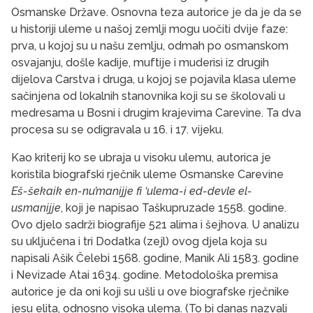
Osmanske Države. Osnovna teza autorice je da je da se
u historiji uleme u našoj zemlji mogu uočiti dvije faze:
prva, u kojoj su u našu zemlju, odmah po osmanskom
osvajanju, došle kadije, muftije i muderisi iz drugih
dijelova Carstva
i druga, u kojoj se pojavila klasa uleme
sačinjena od lokalnih stanovnika koji su se školovali u
medresama u Bosni i drugim krajevima Carevine. Ta dva
procesa su se odigravala u 16. i 17. vijeku.
Kao kriterij ko se ubraja u visoku ulemu, autorica je
koristila biografski rječnik uleme Osmanske Carevine
Eš-šekaik en-nu’manijje fi ‘ulema-i ed-devle el-
usmanijje
, koji je napisao Taškupruzade 1558. godine.
Ovo djelo sadrži biografije 521 alima i šejhova. U analizu
su uključena i tri Dodatka (zejl) ovog djela koja su
napisali Ašik Čelebi 1568. godine, Manik Ali 1583. godine
i Nevizade Atai 1634. godine. Metodološka premisa
autorice je da oni koji su ušli u ove biografske rječnike
jesu elita, odnosno visoka ulema. (To bi danas nazvali