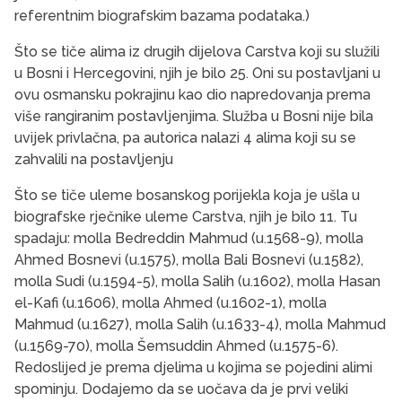
referentnim biografskim bazama podataka.)
Što se tiče alima iz drugih dijelova Carstva koji su služili
u Bosni i Hercegovini, njih je bilo 25. Oni su postavljani u
ovu osmansku pokrajinu kao dio napredovanja prema
više rangiranim postavljenjima. Služba u Bosni nije bila
uvijek privlačna, pa autorica nalazi 4 alima koji su se
zahvalili na postavljenju
Što se tiče uleme bosanskog porijekla koja je ušla u
biografske rječnike uleme Carstva, njih je bilo 11. Tu
spadaju: molla Bedreddin Mahmud (u.1568-9), molla
Ahmed Bosnevi (u.1575), molla Bali Bosnevi (u.1582),
molla Sudi (u.1594-5), molla Salih (u.1602), molla Hasan
el-Kafi (u.1606), molla Ahmed (u.1602-1), molla
Mahmud (u.1627), molla Salih (u.1633-4), molla Mahmud
(u.1569-70), molla Šemsuddin Ahmed (u.1575-6).
Redoslijed je prema djelima u kojima se pojedini alimi
spominju. Dodajemo da se uočava da je prvi veliki