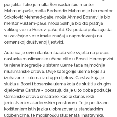
porijekla. Tako je molla Šemsuddin bio mentor
Mahmud-paše, molla Bedreddin Mahmud je bio mentor
Sokolović Mehmed-paše, molla Ahmed Bosnevi je bio
mentor Rustem-paše, molla Salih je bio dio pratnje
velikog vezira Husrev-paše, itd. Ovi podaci pokazuju da
su zavičajne veze imale značaj u napredovanju na
osmanskoj društvenoj ljestvici.
Autorica je ovim člankom bacila više svjetla na proces
nastanka muslimanske učene elite u Bosni i Hercegovini
te njene integracije u sistem uleme tada najmoćnije
muslimanske države. Dvije kategorije uleme koje su
izučavane – ulema iz drugih dijelova Carstva koja je
služila u Bosni i bosanska ulema koja će služiti u drugim
dijelovima Carstva – pokazuju da je u to doba područje
Osmanske države smatrano, kao bi danas rekli,
jedinstvenim akademskim prostorom. To je postizano
korištenjem istih jezika u obrazovanju, standardnim
udžbenicima, te mobilnošću studenata i nastavnika.