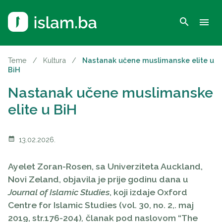
search
menu
Teme
/
Kultura
/
Nastanak učene muslimanske elite u
BiH
Nastanak učene muslimanske
elite u BiH
calendar_month
13.02.2026.
Ayelet Zoran-Rosen, sa Univerziteta Auckland,
Novi Zeland, objavila je prije godinu dana u
Journal of Islamic Studies
, koji izdaje Oxford
Centre for Islamic Studies
(vol. 30, no. 2,. maj
2019, str.176-204)
,
članak pod naslovom “The