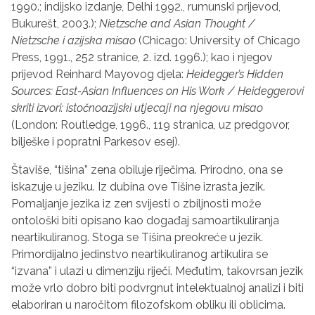
1990.; indijsko izdanje, Delhi 1992., rumunski prijevod,
Bukurešt, 2003.);
Nietzsche and Asian Thought /
Nietzsche i azijska misao
(Chicago: University of Chicago
Press, 1991., 252 stranice, 2. izd. 1996.); kao i njegov
prijevod Reinhard Mayovog djela:
Heidegger’s Hidden
Sources: East-Asian Influences on His Work / Heideggerovi
skriti izvori: istočnoazijski utjecaji na njegovu misao
(London: Routledge, 1996., 119 stranica, uz predgovor,
bilješke i popratni Parkesov esej).
Štaviše, “tišina” zena obiluje riječima. Prirodno, ona se
iskazuje u jeziku. Iz dubina ove Tišine izrasta jezik.
Pomaljanje jezika iz zen svijesti o zbiljnosti može
ontološki biti opisano kao događaj samoartikuliranja
neartikuliranog. Stoga se Tišina preokreće u jezik.
Primordijalno jedinstvo neartikuliranog artikulira se
“izvana” i ulazi u dimenziju riječi. Međutim, takovrsan jezik
može vrlo dobro biti podvrgnut intelektualnoj analizi i biti
elaboriran u naročitom filozofskom obliku ili oblicima.