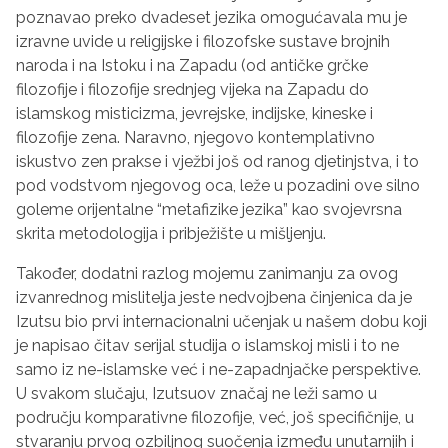
poznavao preko dvadeset jezika omogućavala mu je
izravne uvide u religijske i filozofske sustave brojnih
naroda i na Istoku i na Zapadu (od antičke grčke
filozofije i filozofije srednjeg vijeka na Zapadu do
islamskog misticizma, jevrejske, indijske, kineske i
filozofije zena. Naravno, njegovo kontemplativno
iskustvo zen prakse i vježbi još od ranog djetinjstva, i to
pod vodstvom njegovog oca, leže u pozadini ove silno
goleme orijentalne “metafizike jezika” kao svojevrsna
skrita metodologija i pribježište u mišljenju.
Također, dodatni razlog mojemu zanimanju za ovog
izvanrednog mislitelja jeste nedvojbena činjenica da je
Izutsu bio prvi internacionalni učenjak u našem dobu koji
je napisao čitav serijal studija o islamskoj misli i to ne
samo iz ne-islamske već i ne-zapadnjačke perspektive.
U svakom slučaju, Izutsuov značaj ne leži samo u
području komparativne filozofije, već, još specifičnije, u
stvaranju prvog ozbiljnog suočenja između unutarnjih i