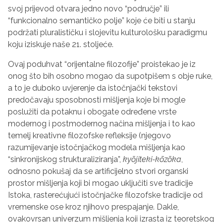
svoj prijevod otvara jedno novo “područje” ili
“funkcionalno semantičko polje” koje će biti u stanju
podržati pluralističku i slojevitu kulturološku paradigmu
koju iziskuje naše 21. stoljeće.
Ovaj poduhvat “orijentalne filozofije” proistekao je iz
onog što bih osobno mogao da supotpišem s obje ruke,
a to je duboko uvjerenje da istočnjački tekstovi
predočavaju sposobnosti mišljenja koje bi mogle
poslužiti da potaknu i obogate određene vrste
modernog i postmodernog načina mišljenja i to kao
temelj kreativne filozofske refleksije (njegovo
razumijevanje istočnjačkog modela mišljenja kao
“sinkronijskog strukturaliziranja”,
ky
ō
jiteki-k
ō
z
ō
ka
,
odnosno pokušaj da se artificijelno stvori organski
prostor mišljenja koji bi mogao uključiti sve tradicije
Istoka, rasterećujući istočnjačke filozofske tradicije od
vremenske ose kroz njihovo prespajanje. Dakle,
ovakovrsan univerzum mišljenja koji izrasta iz teoretskog