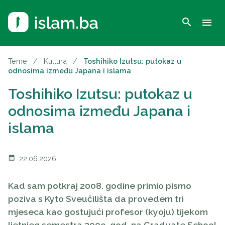
search
menu
Teme
/
Kultura
/
Toshihiko Izutsu: putokaz u
odnosima između Japana i islama
Toshihiko Izutsu: putokaz u
odnosima između Japana i
islama
calendar_month
22.06.2026.
Kad sam potkraj 2008. godine primio pismo
poziva s Kyto Sveučilišta da provedem tri
mjeseca kao gostujući profesor (
kyoju
) tijekom
ljetnjeg semestra 2009. god. na Graduate School