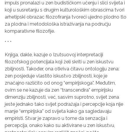
impuls pronalazi u zen budističkom učenju i slici svijeta i
koji u susretanju s drugim kulturološkim obrascima tvori
arhetipski obrazac filozofiranja tvoreći ujedno plodno tlo
za plodna i metodološka istraživanja na području
komparativne filozofije.
* * *
Knjiga, dakle, kazuje o Izutsuovoj interpretaciji
filozofskog potencijala koji želi skriti u zen iskustvu
zbiljnosti. Također, ona otkriva čitavu ontologiju zena:
zen posjeduje vlastito iskustvo zbiljnosti, koje je
značajno različito od onog “empirijskoga”. Međutim,
ovim se ne kazuje da zen “transcendira” empirijsku
dimenziju zbiljnosti, već, sasvim suprotno, svijet zena
jeste jednako tako svijet podražaja i percepcije koja nije
manje “empirijska” od svijeta kako ga sagledavaju
empiristi. Stvar je zapravo u tome da senzacija i
percepcija, onako kako su aktivirane u zen iskustvu,