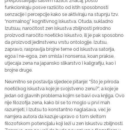
pretpostavljaju sasvim različit značaj, pošto
funkcioniraju posve različito od istih sposobnosti
senzacije i percepcije kako se aktiviraju na stupnju tzv.
“normalnog” kognitivnog iskustva. Otuda, sukladno
Izutsuu, naročitost zen iskustva zbiljnosti prirodno
proizvodi naročito noetičko iskustvo, ili je pak sposobno
da proizvodi jedinstvenu vrstu ontologije. Izutsu,
zapravo, raspravlja brojne teme od iskustva satorija,
egoa i ne-egoa, zen smisla i nonsensa, koan prakse,
utjecaja zena na japansko slikarstvo i kaligrafiju, kao i
brojne druge.
Neumitno se postavlja sljedeće pitanje: “Što je priroda
noetičkog iskustva koje je svojstveno zenu?”, a koje je
jedan od glavnih problema kojim se bavi ova knjiga. Ovo
nije filozofija zena, kako bi se to moglo u prvi mah
razumjeti, i Izutsu to konstantno naglašava, već je
namjera autora da kazuje upravo o tom skritom
filozofskom potencijalu koji leži u zen iskustvu zbiljnosti.