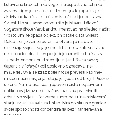
kultivirana kroz tehnike yoge i introspektivne tehnike
zazena
. Riječ je o naročitoj dimenziji u kojoj se svijest
aktivira ne kao “svijest o”, već kao čista i jednostavna
Svijest, i to sukladno onomu što je istaknuti filozof
yogacara škole Vasubandhu imenovao na sljedeći način:
“Pošto um ne opaža objekt, on ostaje čista Svijest”.
Dakle, zen je zainteresiran za otvaranje naročite
dimenzije svijesti koja je, mogli bismo kazati, sustavno
ne-intencionalna, i zen posjeduje naročiti tehnički izraz
za ne-intencionalnu dimenziju svijesti:
fei-ssu-liang
(japanski:
hi-shiry
ō
) koji doslovno označava “ne-
mišljenje”. Ovaj se izraz bolje može prevesti kao “ne-
misleći način mišljenja”, što je još jedan od brojnih
k
ō
ana
u zenu. Naime, usprkos njegovom čisto negativnom
obliku, ovaj izraz ne označava pasivnu prazninu ili
odsustvo svijesti. Posvema suprotno, u “ne-mislećem”
stanju svijest se aktivira i intenzivira do skrajnje granice
svoje sposobnosti koncentriranja bez “namjeravanja”