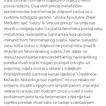
transformirao normalno stajalište o svijetu u nešto
posve različito. Ovaj skriti princip metafizičko-
epistemološke transformacije zbiljnosti naziva se u
budizmu
tath
ā
gata-garbha
, “utroba Apsolutne Zbilje”.
Međutim, riječ “nešto” ili “vrhovni princip” ne smije nas
zbuniti u mišljenju kako iza plašta fenomena postoji neka
metafizička, nadosjetilna Supstancija, koja upravlja
mehanizmom fenomenalnog svijeta. Naime, sukladno
zenu, ističe Izutsu, u zbiljnosti ne postoji ništa iznad ili
drukčije od fenomenalnog svijeta. Zen, dakle, ne
dopušta postojanje transcendentalnog, nadosjetilnog
poretka stvari, koji bi mogao postojati odvojito od
pojavnog svijeta (ovo je u skladu s odjeljkom
Prajñ
ā
p
ā
ramit
ā
sutre koji kazuje sljedeće: “Osjetilno je
Ništavilo, Ništavilo je baš osjetilno”, no ovo nikako ne
smijemo shvatiti u njegovom simplificiranom značenju).
Jedina stvar koju zen budizam iznosi u svezi s ovim
problemom jeste ta da fenomenalni svijet nije baš
osjetilni poredak stvari kako se nadaje svakidašnjem