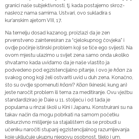
granici naše subjektivnosti, tj. kada postajemo skroz-
naskroz nama samima. Ustvari, ovo sukladira s
kur’anskim ajetom VIII, 17.
Na temelju dosad kazanog, proizlazi da je zen
prvenstveno zainteresiran za “cjelokupnog čovjeka” i
ovdje počinje istinski problem koji se tiče ego svijesti. Na
ovom mjestu ulazimo u svijet zena samo onda ukoliko
shvatamo kada uviđamo da je naše vlastito ja
podvedeno pod egzistencijalno pitanje, i ovo je
k
ō
an
za
svakog onog koji želi ostvariti uvid u duh zena. Konačno,
što su ovdje spomenuti
k
ō
ani
?
K
ō
an
(kineski, kung an)
jeste naročit problem ili tema za meditiranje. Ovu vježbu
standardizirao je Daie u 11. stoljeću i od tada je
popularna u rinzai školi u Kini i Japanu. Konstruirani su na
takav način da mogu pobrkati na samom početku
diskurzivno mišljenje sa stajalištem da se probudi u
učeniku naročiti stupanj egzistencijalnog razumijevanja
koje uključuje ukupnu njegovu osobnost, tijelo i um,