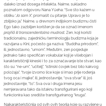
daleko iznad dosega intelekta. Naime, sukladno
poznatom odgovoru Nana Y
ű
eha: “Sve što kažem u
obliku ‘
Ja sam X
’, promašit ću pitanje. Upravo je to
zbiljsko ja.” Naime, u drevnom indijskom budizmu čisti
Ego tako zazbiljen korišten je da se označi imenom
prajñ
ā
ili transcendentalna mudrost
. Zen, koji koristi
tradicionalnu, zajedničku terminologiju budizma koja je
razvijana u Kini, počesto ga naziva: “Buddha prirodom”,
ili, jednostavno, “umom”. Međutim, zen posjeduje
jednako tako specifičan vokabular koji je višebojan i
karakterističniji kineski i to za označavanje iste stvari, kao
što su: “ne-um”, “učitelj”, “istinski čovjek bez bilo kakvog
položaja”, “tvoje izvorno lice koje si imao prije rođenja
tvog oca i majke”, ili, jednostavnije, “ova stvar” ili, još
jednostavnije, “to”. Sva ova i druga imena jesu
nemjeravana tako da istaknu transfigurirani ego koji
funkcionira kao središte transfiguriranog “kruga”.
Najkarakterističnija od svih ovih teorija koje su razvijene u