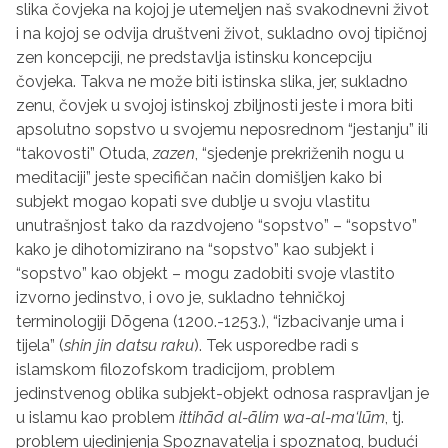
slika čovjeka na kojoj je utemeljen naš svakodnevni život
i na kojoj se odvija društveni život, sukladno ovoj tipičnoj
zen koncepciji, ne predstavlja istinsku koncepciju
čovjeka. Takva ne može biti istinska slika, jer, sukladno
zenu, čovjek u svojoj istinskoj zbiljnosti jeste i mora biti
apsolutno sopstvo u svojemu neposrednom “jestanju” ili
“takovosti” Otuda,
zazen
, “sjedenje prekriženih nogu u
meditaciji” jeste specifičan način domišljen kako bi
subjekt mogao kopati sve dublje u svoju vlastitu
unutrašnjost tako da razdvojeno “sopstvo” – “sopstvo”
kako je dihotomizirano na “sopstvo” kao subjekt i
“sopstvo” kao objekt – mogu zadobiti svoje vlastito
izvorno jedinstvo, i ovo je, sukladno tehničkoj
terminologiji D
ō
gena (1200.-1253.), “izbacivanje uma i
tijela” (
shin jin datsu raku
). Tek usporedbe radi s
islamskom filozofskom tradicijom, problem
jedinstvenog oblika subjekt-objekt odnosa raspravljan je
u islamu kao problem
ittih
ā
d al-
ā
lim wa-al-ma‘l
ū
m
, tj.
problem ujedinjenja Spoznavatelja i spoznatog, budući