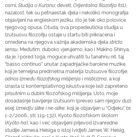
osmi,
Studija o Kur’anu
; deveti,
Orijentalna filozofija
itd.),
nažalost, tek su petnaestak djela i nekoliko monografija
objavljeni na engleskom jeziku, što je tek oko polovice
njegovog opusa. Otuda, ova propedeutička studija u
Izutsuovu filozofiju ostaje u startu biti prikraćena i
omeđena na njegova važnija akademska djela
stricto
sensu
. Međutim, duboko vjerujemo, kao i Makino Shinya,
da je, i pored toga, moguće uhvatiti tu tanahnu nit, taj
“basso continuo” unutar zapadnjačke barokne muzike,
koji je temeljna predmetna materija Izutsuove filozofije:
odnos između filozofskog mišljenja i misticizma
, a koji
izrasta iz kontemplativnog iskustva koje leži zapreteno
prisutnim u dubini filozofskog mišljenja. Usto, moje
dosadašnje bavljenje Izutsuom (preveo sam njegov duži
esej:
Izmedju slike i ne-slike
, koji je objavljen u “Odjeku”, br.
1-2/2006., str. 119-132), Kyoto filozofskom školom
(
Ky
ō
to-ha
), kao i već objavljeni prijevod izvanredne
studije Jamesa Heisiga o istoj (vidjeti James W. Heisig,