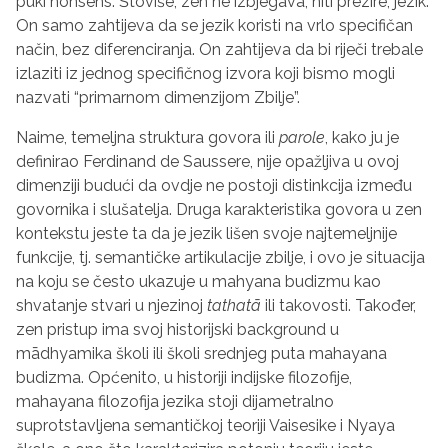
puki nonsens. Štoviše, zen ne izbjegava, niti prezire, jezik.
On samo zahtijeva da se jezik koristi na vrlo specifičan
način, bez diferenciranja. On zahtijeva da bi riječi trebale
izlaziti iz jednog specifičnog izvora koji bismo mogli
nazvati “primarnom dimenzijom Zbilje”.
Naime, temeljna struktura govora ili
parole
, kako ju je
definirao Ferdinand de Saussere, nije opažljiva u ovoj
dimenziji budući da ovdje ne postoji distinkcija između
govornika i slušatelja. Druga karakteristika govora u zen
kontekstu jeste ta da je jezik lišen svoje najtemeljnije
funkcije, tj. semantičke artikulacije zbilje, i ovo je situacija
na koju se često ukazuje u mahyana budizmu kao
shvatanje stvari u njezinoj
tathat
ā
ili takovosti. Također,
zen pristup ima svoj historijski background u
m
ā
dhyamika školi ili školi srednjeg puta mahayana
budizma. Općenito, u historiji indijske filozofije,
mahayana filozofija jezika stoji dijametralno
suprotstavljena semantičkoj teoriji Vaisesike i Nyaya