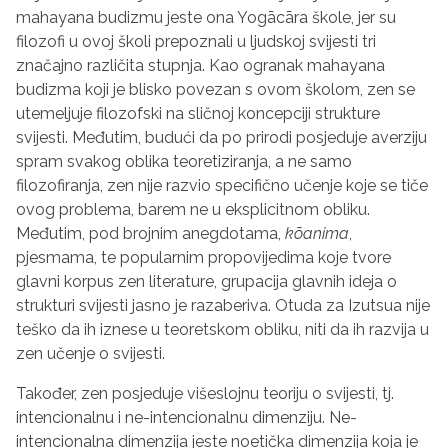
mahayana budizmu jeste ona Yog
ā
c
ā
ra škole, jer su
filozofi u ovoj školi prepoznali u ljudskoj svijesti tri
značajno različita stupnja. Kao ogranak mahayana
budizma koji je blisko povezan s ovom školom, zen se
utemeljuje filozofski na sličnoj koncepciji strukture
svijesti. Međutim, budući da po prirodi posjeduje averziju
spram svakog oblika teoretiziranja, a ne samo
filozofiranja, zen nije razvio specifično učenje koje se tiče
ovog problema, barem ne u eksplicitnom obliku.
Međutim, pod brojnim anegdotama,
k
ō
anima
,
pjesmama, te popularnim propovijedima koje tvore
glavni korpus zen literature, grupacija glavnih ideja o
strukturi svijesti jasno je razaberiva. Otuda za Izutsua nije
teško da ih iznese u teoretskom obliku, niti da ih razvija u
zen učenje o svijesti.
Također, zen posjeduje višeslojnu teoriju o svijesti, tj.
intencionalnu i ne-intencionalnu dimenziju. Ne-
intencionalna dimenzija jeste noetička dimenzija koja je