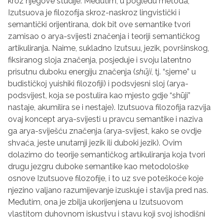
kroz njegove studije. Međutim, u pogledu metoda,
Izutsuova je filozofija skroz-naskroz lingvistički i
semantički orijentirana, dok bit ove semantike tvori
zamisao o arya-svijesti značenja i teoriji semantičkog
artikuliranja. Naime, sukladno Izutsuu, jezik, površinskog,
fiksiranog sloja značenja, posjeduje i svoju latentno
prisutnu duboku energiju značenja (
sh
ū
ji
, tj. “sjeme” u
budističkoj yuishiki filozofiji) i podsvjesni sloj (arya-
podsvijest, koja se postulira kao mjesto gdje “sh
ū
ji”
nastaje, akumilira se i nestaje). Izutsuova filozofija razvija
ovaj koncept arya-svijesti u pravcu semantike i naziva
ga arya-sviješću značenja (arya-svijest, kako se ovdje
shvaća, jeste unutarnji jezik ili duboki jezik). Ovim
dolazimo do teorije semantičkog artikuliranja koja tvori
drugu jezgru duboke semantike kao metodološke
osnove Izutsuove filozofije, i to uz sve poteškoće koje
njezino valjano razumijevanje izuskuje i stavlja pred nas.
Međutim, ona je zbilja ukorijenjena u Izutsuovom
vlastitom duhovnom iskustvu i stavu koji svoj ishodišni