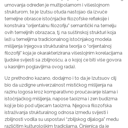
umovanja određen je multipolarnom i višeslojnom
strukturom, te je Izutsu otuda nastojao da izvuče
temeljne obrasce istočnjačke filozofske refleksije i
konstruira “orijentalnu filozofiju” semantički na temelju
ovih temeljnih obrazaca, tj. na suštinskoj strukturi koja
leži u temeljima tradicionalnog istočnjakog modela
mišljenja (njegova strukturalna teorija o “orijentalnoj
filozofiji” koja je okarakterizirana višeslojnim korelacijama
ljudske svijesti sa zbiljnošću, a o kojoj će biti više govora
u kasnijim poglavljima ovog rada).
Uz prethodno kazano, dodajmo i to da je Izutsuov cilj
bio da uzdigne univerzalnost mističkog mišljenja na
razinu logosa kroz komparativno proučavanje islama i
istočnjačkog mišljenja, napose taoizma i zen budizma
koji je bio pod utjecam taoizma. Njegova filozofska
istraživanja strukturalnog odnosa između svijesti i
zbiljnosti vodila su uspostavi “zbiljskog dijaloga” među
različitim kulturološkim tradicijama. Činjenica da je