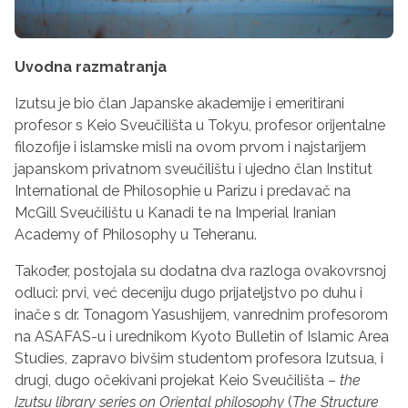
Uvodna razmatranja
Izutsu je bio član Japanske akademije i emeritirani
profesor s Keio Sveučilišta u Tokyu, profesor orijentalne
filozofije i islamske misli na ovom prvom i najstarijem
japanskom privatnom sveučilištu i ujedno član Institut
International de Philosophie u Parizu i predavač na
McGill Sveučilištu u Kanadi te na Imperial Iranian
Academy of Philosophy u Teheranu.
Također, postojala su dodatna dva razloga ovakovrsnoj
odluci: prvi, već deceniju dugo prijateljstvo po duhu i
inače s dr. Tonagom Yasushijem, vanrednim profesorom
na ASAFAS-u i urednikom Kyoto Bulletin of Islamic Area
Studies, zapravo bivšim studentom profesora Izutsua, i
drugi, dugo očekivani projekat Keio Sveučilišta –
the
Izutsu library series on Oriental philosophy
(
The Structure