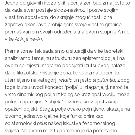
Jedno od glavnih filozofskih učenja zen budizma jeste to
da kada stvar postaje skroz-naskroz i posve svojim
vlastitim sopstvom, do skrajnje mogućnosti, ona
zapravo okončava probijanjem svoje vlastite granice i
premašivanjem svojih određenja (na ovom stupnju A nije
više A; A je ne-A).
Prema tome, tek sada smo u situaciji da više teoretski
analiziramo temeljnu strukturu zen epistemologije, i na
ovom se mjestu moramo podsjetiti Izutsuovog nalaza
da je filozofsko mišljenje zena, te budizma općenito,
utemeljeno na kategoriji
relatio
umjesto
supstantia
. Zbog
toga Izutsu uvodi koncept “polja” u izlaganje, tj. naročite
vrste dinamičkog polja iz kojeg se kroz apstrakciju može
polučiti opažajući “subjekt” i, iznova kroz apstrakciju,
opaženi objekt. Stoga, polje ovako pojmljeno, ukazuje na
izvorno jedinstvo cjeline, koje funkcionira kao
epistemološki
prius
našeg iskustva fenomenalnog
svijeta. Na ovom mjestu potrebno je da potcrtamo