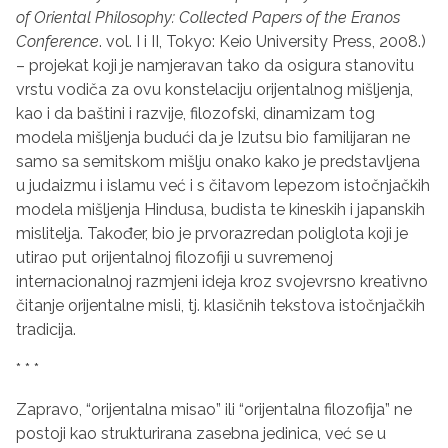
of Oriental Philosophy: Collected Papers of the Eranos
Conference
. vol. I i II, Tokyo: Keio University Press, 2008.)
– projekat koji je namjeravan tako da osigura stanovitu
vrstu vodiča za ovu konstelaciju orijentalnog mišljenja,
kao i da baštini i razvije, filozofski, dinamizam tog
modela mišljenja budući da je Izutsu bio familijaran ne
samo sa semitskom mišlju onako kako je predstavljena
u judaizmu i islamu već i s čitavom lepezom istočnjačkih
modela mišljenja Hindusa, budista te kineskih i japanskih
mislitelja. Također, bio je prvorazredan poliglota koji je
utirao put orijentalnoj filozofiji u suvremenoj
internacionalnoj razmjeni ideja kroz svojevrsno kreativno
čitanje orijentalne misli, tj. klasičnih tekstova istočnjačkih
tradicija.
* * *
Zapravo, “orijentalna misao” ili “orijentalna filozofija” ne
postoji kao strukturirana zasebna jedinica, već se u