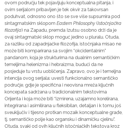
ovom području tek pojavljuju konceptualna pitanja, i
ovim serijalom pribavljen je tek okvir za takovrsan
poduhvat, odnosno ono što se sve više supsumira pod
sintagmatskim sklopom
Eastern Philosophy
(
Istočnjačka
filozofija
) na Zapadu, premda Izutsu osobno drži da je
ovaj sintagmatski sklop moguć jedino u pluralu. Otuda,
za razliku od zapadnjačke filozofija, istočnjaka misao ne
može biti komparirana sa svojim “okcidentalnim”
pandanom, koja je strukturirna na dualnim semantičkim
temeljima helenizma i hebraizma, budući da ne
posjeduje tu vrstu uobličenja. Zapravo, ovo je i temeljna
intencija ovog serijala: uvesti funkcionalno semantičko
područje, gdje je specifična i neovisna mreža ključnih
koncepata sadržana u tradicionalnim tekstovima
Orijenta i koja može biti “izmirena, uzajamno korelirana,
integrirana i asimilirana u fleksibilan, detaljan i k tomu još
sveuključiv i tijesno protkan mozaik konceptualne građe,
tj. semantičko polje kao organsku i dinamičku cjelinu”.
Otuda, svaki od ovih ključnih istočnjačkih tekstova kroz