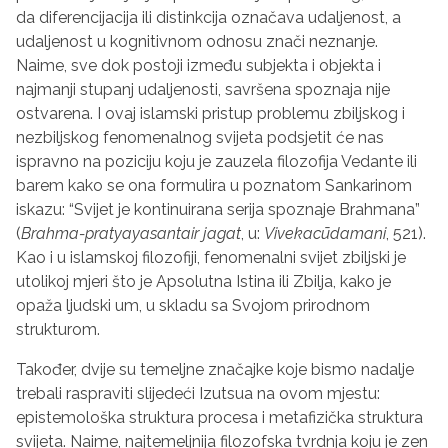
da diferencijacija ili distinkcija označava udaljenost, a
udaljenost u kognitivnom odnosu znači neznanje.
Naime, sve dok postoji između subjekta i objekta i
najmanji stupanj udaljenosti, savršena spoznaja nije
ostvarena. I ovaj islamski pristup problemu zbiljskog i
nezbiljskog fenomenalnog svijeta podsjetit će nas
ispravno na poziciju koju je zauzela filozofija Vedante ili
barem kako se ona formulira u poznatom Sankarinom
iskazu: “Svijet je kontinuirana serija spoznaje Brahmana”
(
Brahma-pratyayasantair jagat
, u:
Vivekac
ū
damani
, 521).
Kao i u islamskoj filozofiji, fenomenalni svijet zbiljski je
utolikoj mjeri što je Apsolutna Istina ili Zbilja, kako je
opaža ljudski um, u skladu sa Svojom prirodnom
strukturom.
Također, dvije su temeljne značajke koje bismo nadalje
trebali raspraviti slijedeći Izutsua na ovom mjestu:
epistemološka struktura procesa i metafizička struktura
svijeta. Naime, najtemeljnija filozofska tvrdnja koju je zen