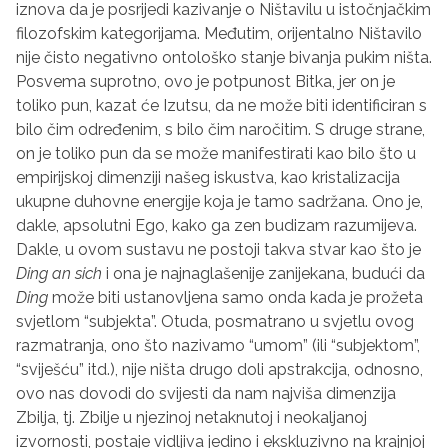
iznova da je posrijedi kazivanje o Ništavilu u istočnjačkim
filozofskim kategorijama. Međutim, orijentalno Ništavilo
nije čisto negativno ontološko stanje bivanja pukim ništa.
Posvema suprotno, ovo je potpunost Bitka, jer on je
toliko pun, kazat će Izutsu, da ne može biti identificiran s
bilo čim određenim, s bilo čim naročitim. S druge strane,
on je toliko pun da se može manifestirati kao bilo što u
empirijskoj dimenziji našeg iskustva, kao kristalizacija
ukupne duhovne energije koja je tamo sadržana. Ono je,
dakle, apsolutni Ego, kako ga zen budizam razumijeva.
Dakle, u ovom sustavu ne postoji takva stvar kao što je
Ding an sich
i ona je najnaglašenije zanijekana, budući da
Ding
može biti ustanovljena samo onda kada je prožeta
svjetlom “subjekta”. Otuda, posmatrano u svjetlu ovog
razmatranja, ono što nazivamo “umom” (ili “subjektom”,
“sviješću” itd.), nije ništa drugo doli apstrakcija, odnosno,
ovo nas dovodi do svijesti da nam najviša dimenzija
Zbilja, tj. Zbilje u njezinoj netaknutoj i neokaljanoj
izvornosti, postaje vidljiva jedino i ekskluzivno na krajnjoj