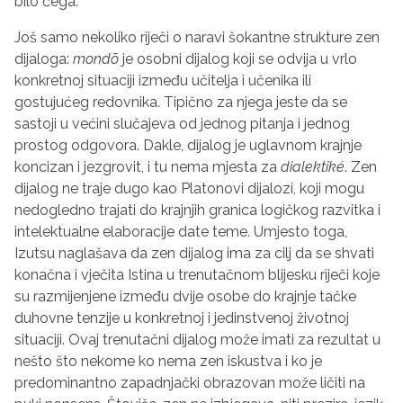
bilo čega.
Još samo nekoliko riječi o naravi šokantne strukture zen
dijaloga:
mond
ō
je osobni dijalog koji se odvija u vrlo
konkretnoj situaciji između učitelja i učenika ili
gostujućeg redovnika. Tipično za njega jeste da se
sastoji u većini slučajeva od jednog pitanja i jednog
prostog odgovora. Dakle, dijalog je uglavnom krajnje
koncizan i jezgrovit, i tu nema mjesta za
dialektiké
. Zen
dijalog ne traje dugo kao Platonovi dijalozi, koji mogu
nedogledno trajati do krajnjih granica logičkog razvitka i
intelektualne elaboracije date teme. Umjesto toga,
Izutsu naglašava da zen dijalog ima za cilj da se shvati
konačna i vječita Istina u trenutačnom blijesku riječi koje
su razmijenjene između dvije osobe do krajnje tačke
duhovne tenzije u konkretnoj i jedinstvenoj životnoj
situaciji. Ovaj trenutačni dijalog može imati za rezultat u
nešto što nekome ko nema zen iskustva i ko je
predominantno zapadnjački obrazovan može ličiti na