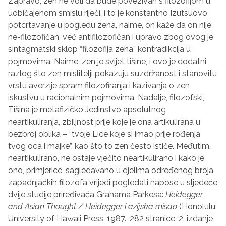
Zapravo, zen ne voli da bude povezivan s filozofijom u
uobičajenom smislu riječi, i to je konstantno Izutsuovo
potcrtavanje u pogledu zena, naime, on kaže da on nije
ne-filozofičan, već antifilozofičan i upravo zbog ovog je
sintagmatski sklop “filozofija zena” kontradikcija u
pojmovima. Naime, zen je svijet tišine, i ovo je dodatni
razlog što zen mislitelji pokazuju suzdržanost i stanovitu
vrstu averzije spram filozofiranja i kazivanja o zen
iskustvu u racionalnim pojmovima. Nadalje, filozofski,
Tišina je metafizičko Jedinstvo apsolutnog
neartikuliranja, zbiljnost prije koje je ona artikulirana u
bezbroj oblika – “tvoje Lice koje si imao prije rođenja
tvog oca i majke”, kao što to zen često ističe. Međutim,
neartikulirano, ne ostaje vječito neartikulirano i kako je
ono, primjerice, sagledavano u djelima određenog broja
zapadnjačkih filozofa vrijedi pogledati napose u sljedeće
dvije studije priređivača Grahama Parkesa:
Heidegger
and Asian Thought / Heidegger i azijska misao
(Honolulu:
University of Hawaii Press, 1987., 282 stranice, 2. izdanje