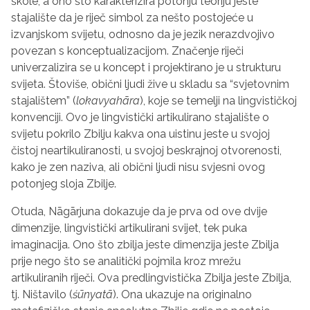
škole, a ono što karakterizira potonju teoriju jeste
stajalište da je riječ simbol za nešto postojeće u
izvanjskom svijetu, odnosno da je jezik nerazdvojivo
povezan s konceptualizacijom. Značenje riječi
univerzalizira se u koncept i projektirano je u strukturu
svijeta. Štoviše, obični ljudi žive u skladu sa “svjetovnim
stajalištem” (
lokavyah
ā
ra
), koje se temelji na lingvističkoj
konvenciji. Ovo je lingvistički artikulirano stajalište o
svijetu pokrilo Zbilju kakva ona uistinu jeste u svojoj
čistoj neartikuliranosti, u svojoj beskrajnoj otvorenosti,
kako je zen naziva, ali obični ljudi nisu svjesni ovog
potonjeg sloja Zbilje.
Otuda, N
ā
g
ā
rjuna dokazuje da je prva od ove dvije
dimenzije, lingvistički artikulirani svijet, tek puka
imaginacija. Ono što zbilja jeste dimenzija jeste Zbilja
prije nego što se analitički pojmila kroz mrežu
artikuliranih riječi. Ova predlingvistička Zbilja jeste Zbilja,
tj. Ništavilo (
śū
nyat
ā
). Ona ukazuje na originalno