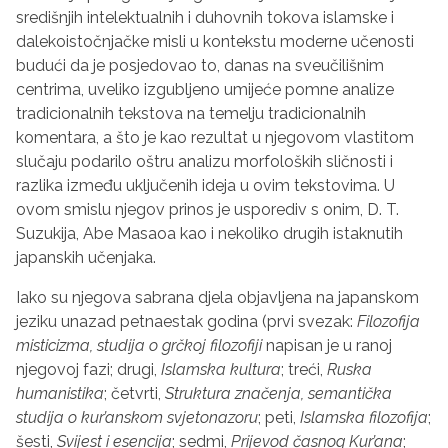
središnjih intelektualnih i duhovnih tokova islamske i
dalekoistočnjačke misli u kontekstu moderne učenosti
budući da je posjedovao to, danas na sveučilišnim
centrima, uveliko izgubljeno umijeće pomne analize
tradicionalnih tekstova na temelju tradicionalnih
komentara, a što je kao rezultat u njegovom vlastitom
slučaju podarilo oštru analizu morfoloških sličnosti i
razlika između uključenih ideja u ovim tekstovima. U
ovom smislu njegov prinos je usporediv s onim, D. T.
Suzukija, Abe Masaoa kao i nekoliko drugih istaknutih
japanskih učenjaka.
Iako su njegova sabrana djela objavljena na japanskom
jeziku unazad petnaestak godina (prvi svezak:
Filozofija
misticizma, studija o grčkoj filozofiji
napisan je u ranoj
njegovoj fazi; drugi,
Islamska kultura
; treći,
Ruska
humanistika
; četvrti,
Struktura značenja, semantička
studija o kur’anskom svjetonazoru
; peti,
Islamska filozofija
;
šesti,
Svijest i esencija
; sedmi,
Prijevod časnog Kur’ana
;