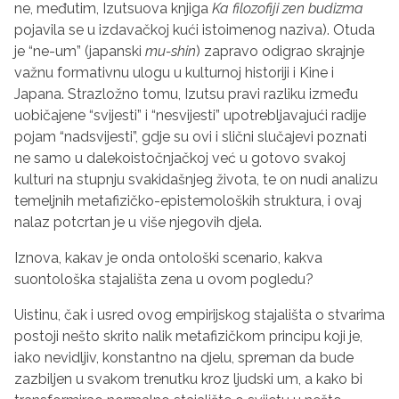
ne, međutim, Izutsuova knjiga
Ka filozofiji zen budizma
pojavila se u izdavačkoj kući istoimenog naziva). Otuda
je “ne-um” (japanski
mu-shin
) zapravo odigrao skrajnje
važnu formativnu ulogu u kulturnoj historiji i Kine i
Japana. Strazložno tomu, Izutsu pravi razliku između
uobičajene “svijesti” i “nesvijesti” upotrebljavajući radije
pojam “nadsvijesti”, gdje su ovi i slični slučajevi poznati
ne samo u dalekoistočnjačkoj već u gotovo svakoj
kulturi na stupnju svakidašnjeg života, te on nudi analizu
temeljnih metafizičko-epistemoloških struktura, i ovaj
nalaz potcrtan je u više njegovih djela.
Iznova, kakav je onda ontološki scenario, kakva
suontološka stajališta zena u ovom pogledu?
Uistinu, čak i usred ovog empirijskog stajališta o stvarima
postoji nešto skrito nalik metafizičkom principu koji je,
iako nevidljiv, konstantno na djelu, spreman da bude
zazbiljen u svakom trenutku kroz ljudski um, a kako bi