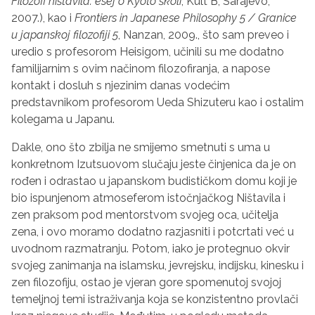
Filozofi ništavila: esej o Kyoto školi
, Kult B, Sarajevo,
2007.), kao i
Frontiers in Japanese Philosophy 5 / Granice
u japanskoj filozofiji 5
, Nanzan, 2009., što sam preveo i
uredio s profesorom Heisigom, učinili su me dodatno
familijarnim s ovim načinom filozofiranja, a napose
kontakt i dosluh s njezinim danas vodećim
predstavnikom profesorom Ueda Shizuteru kao i ostalim
kolegama u Japanu.
Dakle, ono što zbilja ne smijemo smetnuti s uma u
konkretnom Izutsuovom slučaju jeste činjenica da je on
rođen i odrastao u japanskom budističkom domu koji je
bio ispunjenom atmoseferom istočnjačkog Ništavila i
zen praksom pod mentorstvom svojeg oca, učitelja
zena, i ovo moramo dodatno razjasniti i potcrtati već u
uvodnom razmatranju. Potom, iako je protegnuo okvir
svojeg zanimanja na islamsku, jevrejsku, indijsku, kinesku i
zen filozofiju, ostao je vjeran gore spomenutoj svojoj
temeljnoj temi istraživanja koja se konzistentno provlači