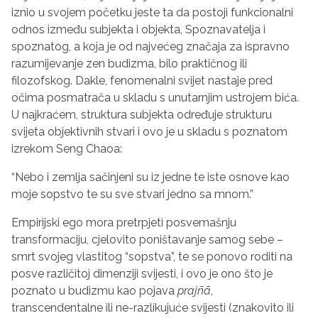
iznio u svojem početku jeste ta da postoji funkcionalni
odnos između subjekta i objekta, Spoznavatelja i
spoznatog, a koja je od najvećeg značaja za ispravno
razumijevanje zen budizma, bilo praktičnog ili
filozofskog. Dakle, fenomenalni svijet nastaje pred
očima posmatrača u skladu s unutarnjim ustrojem bića.
U najkraćem, struktura subjekta određuje strukturu
svijeta objektivnih stvari i ovo je u skladu s poznatom
izrekom Seng Chaoa:
“Nebo i zemlja sačinjeni su iz jedne te iste osnove kao
moje sopstvo te su sve stvari jedno sa mnom.”
Empirijski ego mora pretrpjeti posvemašnju
transformaciju, cjelovito poništavanje samog sebe –
smrt svojeg vlastitog “sopstva”, te se ponovo roditi na
posve različitoj dimenziji svijesti, i ovo je ono što je
poznato u budizmu kao pojava
prajñ
ā
,
transcendentalne ili ne-razlikujuće svijesti (znakovito ili