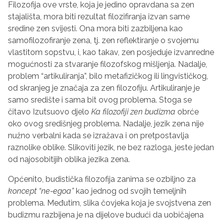
Filozofija ove vrste, koja je jedino opravdana sa zen
stajališta, mora biti rezultat filozifiranja izvan same
sredine zen svijesti. Ona mora biti zazbiljena kao
samofilozofiranje zena, tj. zen reflektiranje o svojemu
vlastitom sopstvu, i, kao takav, zen posjeduje izvanredne
mogućnosti za stvaranje filozofskog mišljenja. Nadalje,
problem “artikuliranja”, bilo metafizičkog ili lingvističkog,
od skranjeg je značaja za zen filozofiju. Artikuliranje je
samo središte i sama bit ovog problema. Stoga se
čitavo Izutsuovo djelo
Ka filozofiji zen budizma
obrće
oko ovog središnjeg problema. Nadalje, jezik zena nije
nužno verbalni kada se izražava i on pretpostavlja
raznolike oblike. Slikoviti jezik, ne bez razloga, jeste jedan
od najosobitijih oblika jezika zena.
Općenito, budistička filozofija zanima se ozbiljno za
koncept “ne-egoa”
kao jednog od svojih temeljnih
problema. Međutim, slika čovjeka koja je svojstvena zen
budizmu razbijena je na dijelove budući da uobičajena