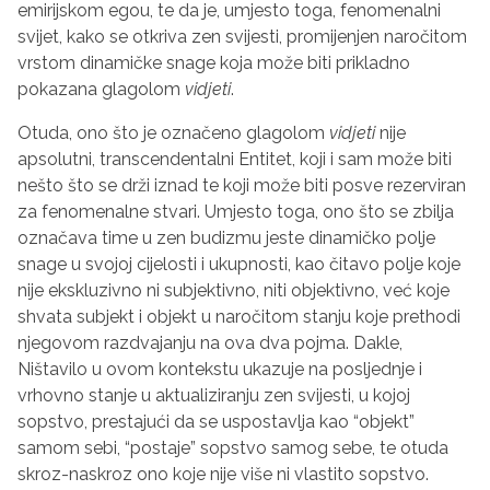
emirijskom egou, te da je, umjesto toga, fenomenalni
svijet, kako se otkriva zen svijesti, promijenjen naročitom
vrstom dinamičke snage koja može biti prikladno
pokazana glagolom
vidjeti
.
Otuda, ono što je označeno glagolom
vidjeti
nije
apsolutni, transcendentalni Entitet, koji i sam može biti
nešto što se drži iznad te koji može biti posve rezerviran
za fenomenalne stvari. Umjesto toga, ono što se zbilja
označava time u zen budizmu jeste dinamičko polje
snage u svojoj cijelosti i ukupnosti, kao čitavo polje koje
nije ekskluzivno ni subjektivno, niti objektivno, već koje
shvata subjekt i objekt u naročitom stanju koje prethodi
njegovom razdvajanju na ova dva pojma. Dakle,
Ništavilo u ovom kontekstu ukazuje na posljednje i
vrhovno stanje u aktualiziranju zen svijesti, u kojoj
sopstvo, prestajući da se uspostavlja kao “objekt”
samom sebi, “postaje” sopstvo samog sebe, te otuda
skroz-naskroz ono koje nije više ni vlastito sopstvo.