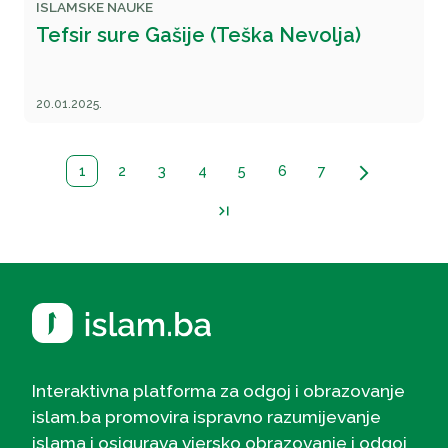
ISLAMSKE NAUKE
Tefsir sure Gašije (Teška Nevolja)
20.01.2025.
1
2
3
4
5
6
7
arrow_forward_ios
last_page
Interaktivna platforma za odgoj i obrazovanje
islam.ba promovira ispravno razumijevanje
islama i osigurava vjersko obrazovanje i odgoj