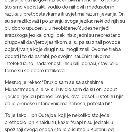
što smo već istakli, vodilo do njihovih međusobnih
razlika u pretpostavkama ili uvjetima razumijevanja. Oni
su se razlikovali i po znanju svoga jezika; neki od njih su
bili dobro upućeni u u neobičene/čudesne riječi
arapskoga jezika, drugi, pak, nisu; jedni su neprestano
drugovali da Vjerovjesnikom, a. s., pa su znali povode
objavljivanja koje drugi nisu mogli znali. Ovome treba
dodati i to da ashabi, po svojim naučnim nivoima i
intelektualnoj nadarenosti, nisu bili jednaki, štaviše, u
tome su se dobro razlikovali.
Mesruq je rekao: “Družio sam se sa ashabima
Muhammeda, s. a. w. s., i uvidio sam da su oni poput
rječice; rječicu prenosi čovjek, dva, deset ili stotinu njih;
da je prenose i stanovnicima nebesa, potekla bi!”
To je tako... Ibn Qutejbe, koji je nekoliko stoljeća
prethodio Ibn Khaldunu, kaže: “Arapi nisu jednaki u
spoznaji svega onoga što je prisutno u Kur'anu od