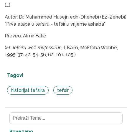
(...)
Autor: Dr. Muhammed Husejn edh-Dhehebi (Ez-Zehebi)
"Prva etapa u tefsiru - tefsir u vrijeme ashaba"
Preveo: Almir Fatić
(
Et-Tefsiru we'l-mufessirun,
I, Kairo, Mekteba Wehbe,
1995, 37-42, 54-56, 62, 101-105.)
Tagovi
historijat tefsira
tefsir
Povezano