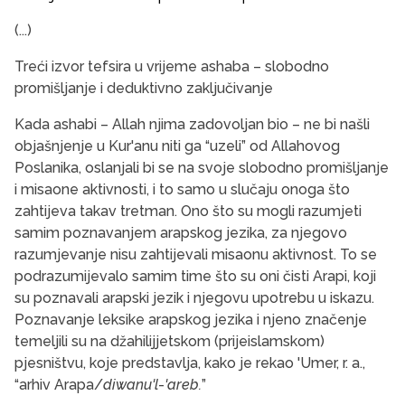
(...)
Treći izvor tefsira u vrijeme ashaba – slobodno
promišljanje i deduktivno zaključivanje
Kada ashabi – Allah njima zadovoljan bio – ne bi našli
objašnjenje u Kur'anu niti ga “uzeli” od Allahovog
Poslanika, oslanjali bi se na svoje slobodno promišljanje
i misaone aktivnosti, i to samo u slučaju onoga što
zahtijeva takav tretman. Ono što su mogli razumjeti
samim poznavanjem arapskog jezika, za njegovo
razumjevanje nisu zahtijevali misaonu aktivnost. To se
podrazumijevalo samim time što su oni čisti Arapi, koji
su poznavali arapski jezik i njegovu upotrebu u iskazu.
Poznavanje leksike arapskog jezika i njeno značenje
temeljili su na džahilijjetskom (prijeislamskom)
pjesništvu, koje predstavlja, kako je rekao 'Umer, r. a.,
“arhiv Arapa/
diwanu'l
-
'areb.
”