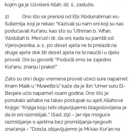
kojim ga je Uzvišeni Allah, dž. š., zadužio.
2) Ono što se prenosi od Ebi 'Abdurrahman es-
Sullemija, koji je rekao: “Kazivali su nam oni koji su nas
podučavali Kur'anu, kao što su 'Uthman b. 'Affan,
'Abdullah b. Mes'ud i dr., da oni, kada su pamtili od
Vjerovjesnika, a. s., po deset ajeta ne bi prelazili na
druge ajete dok tih deset ajeta ne bi naučili i u djelo
proveli. Oni su govorili: “Podučili smo se zajedno
Kur'anu, znanju i praksi!”
Zato su oni i dugo vremena proveli učeći sure napamet.
Imam Malik u “
Muwetta'u
” kaže da je Ibn 'Umer suru El-
Beqare učio napamet osam godina. Ono što je
ponukalo ashabe na takav postupak su ajeti Allahove
Knjige: “Knjiga koju tebi objavljujemo blagoslovljena je
da bi oni razmišljali...” (Sad, 29) – jer nije moguće
razmišljanje o ajetima bez promišljanja njegovih
značenja – “Doista, objavljujemo je Mi kao Kur'an na