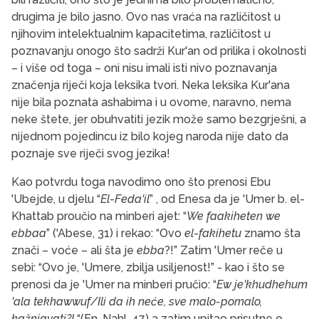
drugima je bilo jasno. Ovo nas vraća na različitost u
njihovim intelektualnim kapacitetima, različitost u
poznavanju onogo što sadrži Kur'an od prilika i okolnosti
– i više od toga – oni nisu imali isti nivo poznavanja
značenja riječi koja leksika tvori. Neka leksika Kur'ana
nije bila poznata ashabima i u ovome, naravno, nema
neke štete, jer obuhvatiti jezik može samo bezgrješni, a
nijednom pojedincu iz bilo kojeg naroda nije dato da
poznaje sve riječi svog jezika!
Kao potvrdu toga navodimo ono što prenosi Ebu
'Ubejde, u djelu “
El
-
Feda'il
” , od Enesa da je 'Umer b. el-
Khattab proučio na minberi ajet: “
We faakiheten we
ebbaa
” ('Abese, 31) i rekao: “Ovo
el
-
fakihetu
znamo šta
znači – voće – ali šta je
ebba
?!” Zatim 'Umer reče u
sebi: “Ovo je, 'Umere, zbilja usiljenost!” - kao i što se
prenosi da je 'Umer na minberi pručio: “
Ew je'khudhehum
'ala tekhawwuf/Ili da ih neće, sve malo-pomalo,
kažnjavati?!
“(En-Nahl, 47) a zatim upitao prisutne o