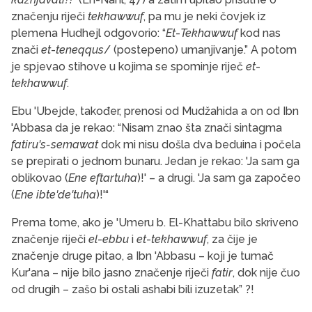
značenju riječi
tekhawwuf
, pa mu je neki čovjek iz
plemena Hudhejl odgovorio: “
Et
-
Tekhawwuf
kod nas
znači
et
-
teneqqus
/ (postepeno) umanjivanje.” A potom
je spjevao stihove u kojima se spominje riječ
et
-
tekhawwuf
.
Ebu 'Ubejde, također, prenosi od Mudžahida a on od Ibn
'Abbasa da je rekao: “Nisam znao šta znači sintagma
fatiru's-semawat
dok mi nisu došla dva beduina i počela
se prepirati o jednom bunaru. Jedan je rekao: 'Ja sam ga
oblikovao (
Ene
eftartuha
)!' – a drugi. 'Ja sam ga započeo
(
Ene ibte'de'tuha
)!'“
Prema tome, ako je 'Umeru b. El-Khattabu bilo skriveno
značenje riječi
el
-
ebbu
i
et
-
tekhawwuf
, za čije je
značenje druge pitao, a Ibn 'Abbasu – koji je tumač
Kur'ana – nije bilo jasno značenje riječi
fatir
, dok nije čuo
od drugih – zašo bi ostali ashabi bili izuzetak” ?!