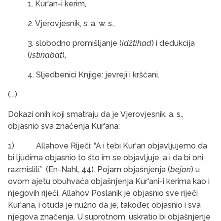
1. Kur'an-i kerim,
2. Vjerovjesnik, s. a. w. s.,
3. slobodno promišljanje (
idžtihad
) i dedukcija
(
istinabat
),
4. Sljedbenici Knjige: jevreji i kršćani.
(...)
Dokazi onih koji smatraju da je Vjerovjesnik, a. s.,
objasnio sva značenja Kur'ana:
1) Allahove Riječi: “A i tebi Kur'an objavljujemo da
bi ljudima objasnio to što im se objavljuje, a i da bi oni
razmislili.” (En-Nahl, 44). Pojam objašnjenja (
bejan
) u
ovom ajetu obuhvaća objašnjenja Kur'ani-i kerima kao i
njegovih riječi. Allahov Poslanik je objasnio sve riječi
Kur'ana, i otuda je nužno da je, također, objasnio i sva
njegova značenja. U suprotnom, uskratio bi objašnjenje