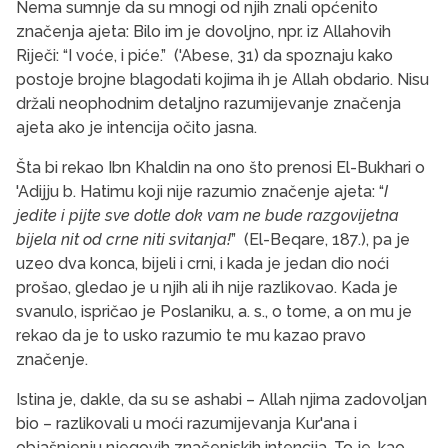
Nema sumnje da su mnogi od njih znali općenito
značenja ajeta: Bilo im je dovoljno, npr. iz Allahovih
Riječi: “I voće, i piće.” ('Abese, 31) da spoznaju kako
postoje brojne blagodati kojima ih je Allah obdario. Nisu
držali neophodnim detaljno razumijevanje značenja
ajeta ako je intencija očito jasna.
Šta bi rekao Ibn Khaldin na ono što prenosi El-Bukhari o
'Adijju b. Hatimu koji nije razumio značenje ajeta: “
I
jedite i pijte sve dotle dok vam ne bude razgovijetna
bijela nit od crne niti svitanja!
” (El-Beqare, 187.), pa je
uzeo dva konca, bijeli i crni, i kada je jedan dio noći
prošao, gledao je u njih ali ih nije razlikovao. Kada je
svanulo, ispričao je Poslaniku, a. s., o tome, a on mu je
rekao da je to usko razumio te mu kazao pravo
značenje.
Istina je, dakle, da su se ashabi – Allah njima zadovoljan
bio – razlikovali u moći razumijevanja Kur'ana i
objašnjenju njegovih značenjskih intencija. To je, kao