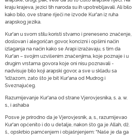
kraju krajeva, jezici tih naroda su ih upotrebljavali. Ali bilo
kako bilo, ove strane riječi ne izvode Kur'an iz ruha
arapskog jezika.
Kur'an u svom stilu koristi stvarno i preneseno značenje,
doslovan i alegoričan govor, koncizni i opširni način
izlaganja na način kako se Arapi izražavaju, s tim da
Kur'an – svojim uzvišenim značenjima, koje poznaje i u
drugim vrstama govora koje oni nisu poznavali -
nadvisuje bilo koji arapski govor, a sve u skladu sa
'idžazom, zato što je bit Kur'ana od Mudrog i
Sveznajućeg.
Razumijevanje Kur'ana od strane Vjerovjesnika, s. a. w.
s., i ashaba
Posve je prirodno da je Vjerovjesnik, a, s., razumijevao
Kur'an općenito i do u detalje, nakon što ga je Allah, dž.
š., opskrbio pamćenjem i objašnjenjem: “Naše je da ga