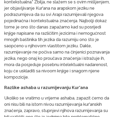
kontekstualna.” Zbilja, ne slažem se s ovim mišljenjem,
jer objavljivanje Kur'ana na arapskom jeziku ne
podrazumijeva da su svi Arapi razumijevali njegova
pojedinačna i kontekstualna značenja. Najbolji dokaz
tome je ono što danas zapažamo kad su posrijedi
knjige napisane na različitim jezicima i nemogućnost
mnogih baštinika tih jezika da razumiju ono što je
saopćeno u njihovom vlastitom jeziku. Dakle,
razumijevanje ne počiva samo na činjenici poznavanja
jezika, nego onaj ko proučava značenja i istražuje ih,
mora da posjeduje posebnu intelektualni nadarenost,
koju će uskladiti sa nivoom knjige i snagom njene
kompozicije.
Razlike ashaba u razumijevanju Kur'ana
Ukoliko se vratimo u vrijeme ashaba, zapazit ćemo da
oni nisu bili na istom nivou razumijevanja kur'anskih
značenja, zapravo, stupnjevi njihova razumijevanja su
bili različiti; ono što je jednima bilo problematično,