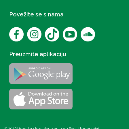
Povežite se s nama
Preuzmite aplikaciju
© 2026 | islam.ba - Islamska zajednica u Bosni i Hercegovini