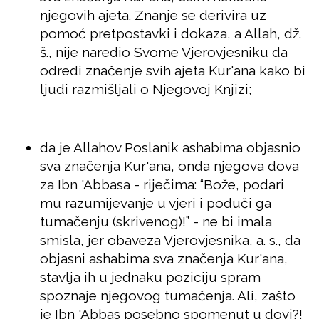
njegovih ajeta. Znanje se derivira uz
pomoć pretpostavki i dokaza, a Allah, dž.
š., nije naredio Svome Vjerovjesniku da
odredi značenje svih ajeta Kur'ana kako bi
ljudi razmišljali o Njegovoj Knjizi;
da je Allahov Poslanik ashabima objasnio
sva značenja Kur'ana, onda njegova dova
za Ibn 'Abbasa - riječima: “Bože, podari
mu razumijevanje u vjeri i poduči ga
tumačenju (skrivenog)!” - ne bi imala
smisla, jer obaveza Vjerovjesnika, a. s., da
objasni ashabima sva značenja Kur'ana,
stavlja ih u jednaku poziciju spram
spoznaje njegovog tumačenja. Ali, zašto
je Ibn 'Abbas posebno spomenut u dovi?!