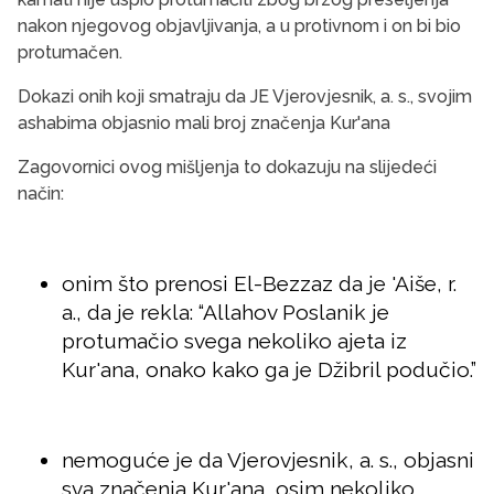
nakon njegovog objavljivanja, a u protivnom i on bi bio
protumačen.
Dokazi onih koji smatraju da JE Vjerovjesnik, a. s., svojim
ashabima objasnio mali broj značenja Kur'ana
Zagovornici ovog mišljenja to dokazuju na slijedeći
način:
onim što prenosi El-Bezzaz da je 'Aiše, r.
a., da je rekla: “Allahov Poslanik je
protumačio svega nekoliko ajeta iz
Kur'ana, onako kako ga je Džibril podučio.”
nemoguće je da Vjerovjesnik, a. s., objasni
sva značenja Kur'ana, osim nekoliko