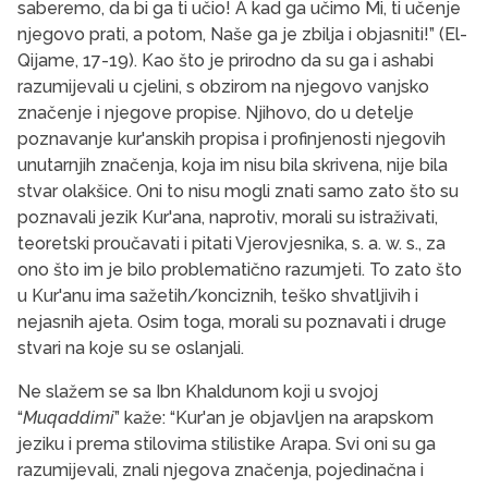
saberemo, da bi ga ti učio! A kad ga učimo Mi, ti učenje
njegovo prati, a potom, Naše ga je zbilja i objasniti!” (El-
Qijame, 17-19). Kao što je prirodno da su ga i ashabi
razumijevali u cjelini, s obzirom na njegovo vanjsko
značenje i njegove propise. Njihovo, do u detelje
poznavanje kur'anskih propisa i profinjenosti njegovih
unutarnjih značenja, koja im nisu bila skrivena, nije bila
stvar olakšice. Oni to nisu mogli znati samo zato što su
poznavali jezik Kur'ana, naprotiv, morali su istraživati,
teoretski proučavati i pitati Vjerovjesnika, s. a. w. s., za
ono što im je bilo problematično razumjeti. To zato što
u Kur'anu ima sažetih/konciznih, teško shvatljivih i
nejasnih ajeta. Osim toga, morali su poznavati i druge
stvari na koje su se oslanjali.
Ne slažem se sa Ibn Khaldunom koji u svojoj
“
Muqaddimi
” kaže: “Kur'an je objavljen na arapskom
jeziku i prema stilovima stilistike Arapa. Svi oni su ga
razumijevali, znali njegova značenja, pojedinačna i