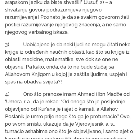
arapskom jeziku da biste shvatili!” (Jusuf, 2) – a
shvatanje govora podrazumijeva njegovo
razumijevanje! Poznato je da se svakim govorom želi
postići razumijevanje njegovog značenja, a ne samo
njegovog verbalnog iskaza.
3) Uobičajeno je da neki ljudi ne mogu čitati neke
knjige iz određenih naučnih oblasti, kao što su knjige iz
oblasti medicine, matematike, sve dok se one ne
objasne. Pa kako, onda, da to ne bude slučaj sa
Allahovom Knjigom u kojoj je zaštita ljudima, uspjeh i
spas na obadva svijeta?!
4) Ono što prenose imam Ahmed i Ibn Madže od
'Umera, r. a., da je rekao: “Od onoga što je posljednje
objavljeno od Kur'ana je i ajet o kamati, a Allahov
Poslanik je umro prije nego što ga je protumačio.” Ovo,
po svom smislu, ukazuje da je Vjerovjesnik, a. s.,
tumačio ashabima ono što je objavljivano, i samo ajet o
kamati nije uspio protumačiti zbog brzog preseljenja