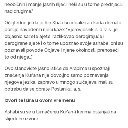
neobičnih i manje jasnih riiječi; neki su u tome prednjačili
nad drugima.”
Očigledno je da je Ibn Khaldun idealizirao kada domalo
poslije navedenih riječi kaže: “Vjerovjesnik, s. a. v. s., je
objasnio sažete ajete, razlikovao derogirajuće i
derogirane ajete i o tome upoznao svoje ashabe, oni su
poznavali povode Objave i njene okolnosti, prenoseći
to od njega...”
Ovo stanovište jasno ističe da Arapima u spoznaji
značenja Kur'ana nije dovoljno samo poznavanja
njegova jezika, zapravo u mnogo slučajeva imali su
potrebu da se obrate Poslaniku, a. s.
Izvori tefsira u ovom vremenu
Ashabi su se u tumačenju Kur'an-i kerima oslanjali na
slijedeće izvore: