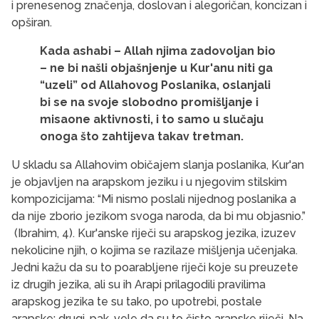
i prenesenog značenja, doslovan i alegoričan, koncizan i
opširan.
Kada ashabi – Allah njima zadovoljan bio
– ne bi našli objašnjenje u Kur'anu niti ga
“uzeli” od Allahovog Poslanika, oslanjali
bi se na svoje slobodno promišljanje i
misaone aktivnosti, i to samo u slučaju
onoga što zahtijeva takav tretman.
U skladu sa Allahovim običajem slanja poslanika, Kur'an
je objavljen na arapskom jeziku i u njegovim stilskim
kompozicijama: “Mi nismo poslali nijednog poslanika a
da nije zborio jezikom svoga naroda, da bi mu objasnio.”
(Ibrahim, 4). Kur'anske riječi su arapskog jezika, izuzev
nekolicine njih, o kojima se razilaze mišljenja učenjaka.
Jedni kažu da su to poarabljene riječi koje su preuzete
iz drugih jezika, ali su ih Arapi prilagodili pravilima
arapskog jezika te su tako, po upotrebi, postale
arapske; drugi, pak, vele da su to čisto arapske riječi. Na