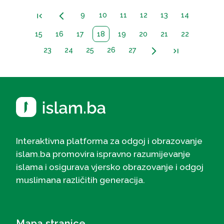
9
10
11
12
13
14
first_page
arrow_back_ios_new
15
16
17
18
19
20
21
22
23
24
25
26
27
arrow_forward_ios
last_page
Interaktivna platforma za odgoj i obrazovanje
islam.ba promovira ispravno razumijevanje
islama i osigurava vjersko obrazovanje i odgoj
muslimana različitih generacija.
Mapa stranice