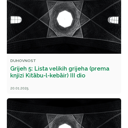
DUHOVNOST
Grijeh 5: Lista velikih grijeha (prema
knjizi Kitābu-l-kebāir) III dio
20.01.2025.