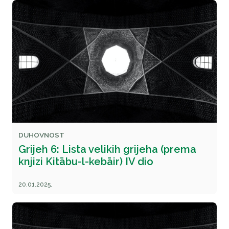
DUHOVNOST
Grijeh 6: Lista velikih grijeha (prema
knjizi Kitābu-l-kebāir) IV dio
20.01.2025.