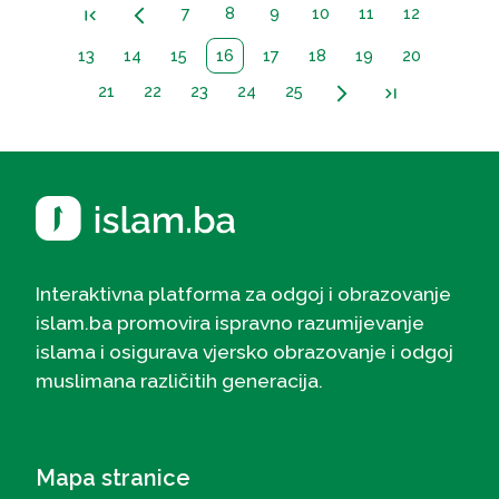
7
8
9
10
11
12
first_page
arrow_back_ios_new
13
14
15
16
17
18
19
20
21
22
23
24
25
arrow_forward_ios
last_page
Interaktivna platforma za odgoj i obrazovanje
islam.ba promovira ispravno razumijevanje
islama i osigurava vjersko obrazovanje i odgoj
muslimana različitih generacija.
Mapa stranice