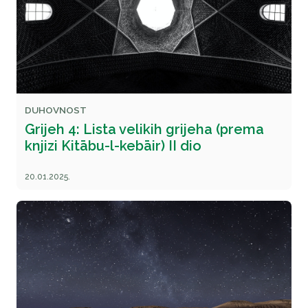
DUHOVNOST
Grijeh 4: Lista velikih grijeha (prema
knjizi Kitābu-l-kebāir) II dio
20.01.2025.