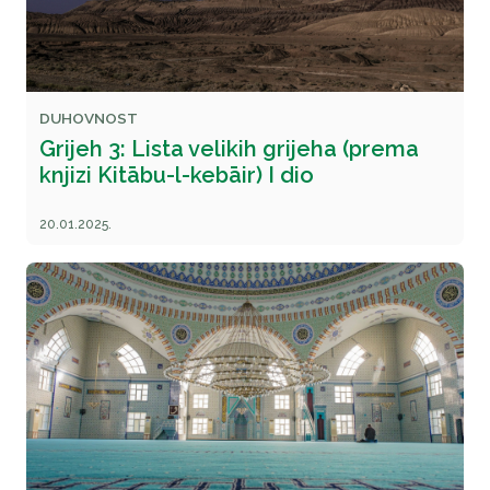
DUHOVNOST
Grijeh 3: Lista velikih grijeha (prema
knjizi Kitābu-l-kebāir) I dio
20.01.2025.