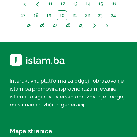
11
12
13
14
15
16
first_page
arrow_back_ios_new
17
18
19
20
21
22
23
24
25
26
27
28
29
arrow_forward_ios
last_page
Interaktivna platforma za odgoj i obrazovanje
islam.ba promovira ispravno razumijevanje
islama i osigurava vjersko obrazovanje i odgoj
muslimana različitih generacija.
Mapa stranice