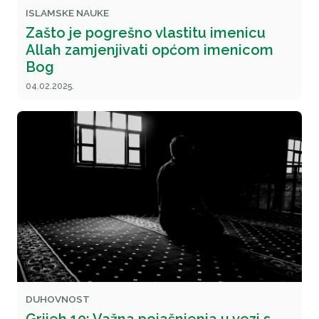
ISLAMSKE NAUKE
Zašto je pogrešno vlastitu imenicu
Allah zamjenjivati općom imenicom
Bog
04.02.2025.
DUHOVNOST