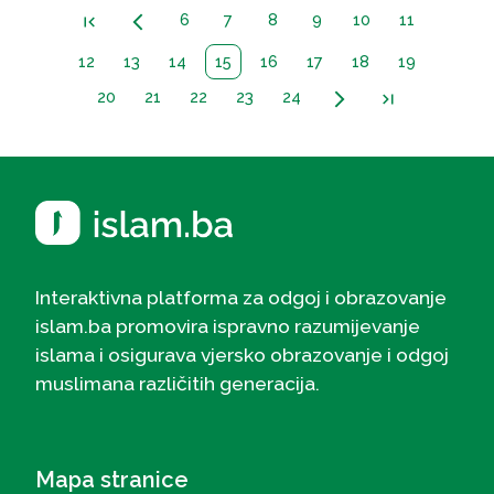
6
7
8
9
10
11
first_page
arrow_back_ios_new
12
13
14
15
16
17
18
19
20
21
22
23
24
arrow_forward_ios
last_page
Interaktivna platforma za odgoj i obrazovanje
islam.ba promovira ispravno razumijevanje
islama i osigurava vjersko obrazovanje i odgoj
muslimana različitih generacija.
Mapa stranice