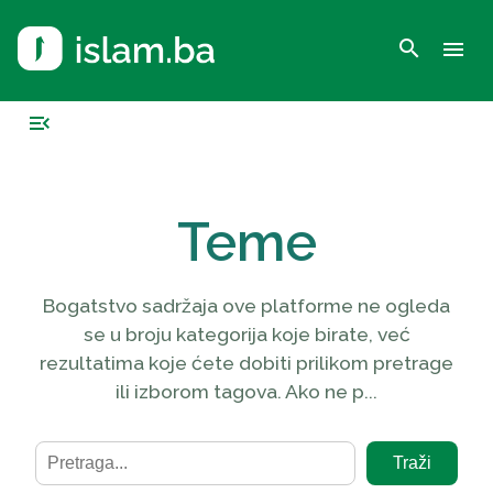
search
menu
menu_open
Teme
Bogatstvo sadržaja ove platforme ne ogleda
se u broju kategorija koje birate, već
rezultatima koje ćete dobiti prilikom pretrage
ili izborom tagova. Ako ne p...
Traži