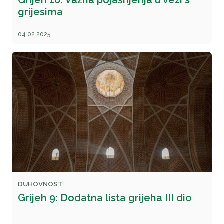
Grijeh 10: Važna pojašnjenja u vezi s
grijesima
04.02.2025.
DUHOVNOST
Grijeh 9: Dodatna lista grijeha III dio