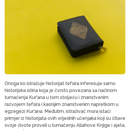
Onoga ko istražuje historijat tefsira inferesuje samo
historijska istina koja je čvrsto povezana sa načinom
tumačenja Kur'ana u tom stoljeću i znan­stvenim
razvojem tefsira i kasnijim znanstvenim napretkom u
egzegezi Kur'ana. Međutim, istraživač mora istaći
primjer iz historijata ovih vrijednih uče­njaka koji su čitave
svoje živote proveli u tumače­nju Allahove Knjige i ajeta,