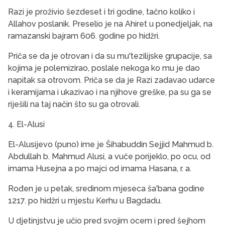
Razi je proživio šezdeset i tri godine, tačno koli­ko i
Allahov poslanik. Preselio je na Ahiret u po­nedjeljak, na
ramazanski bajram 606. godine po hidžri.
Priča se da je otrovan i da su mu'tezilijske grupacije, sa
kojima je polemizirao, poslale nekoga ko mu je dao
napitak sa otrovom. Priča se da je Razi zadavao udarce
i keramijama i ukazivao i na njihove greške, pa su ga se
riješili na taj način što su ga otrovali.
4. El-Alusi
El-Alusijevo (puno) ime je Šihabuddin Sejjid Mahmud b.
Abdullah b. Mahmud Alusi, a vuče porijeklo, po ocu, od
imama Husejna a po majci od imama Hasana, r. a.
Rođen je u petak, sredinom mjeseca ša'bana godine
1217. po hidžri u mjestu Kerhu u Bagdadu.
U djetinjstvu je učio pred svojim ocem i pred šejhom