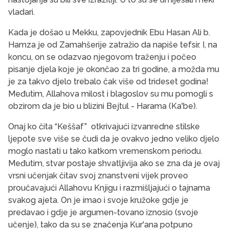
vladari.
Kada je došao u Mekku, zapovjednik Ebu Hasan Ali b.
Hamza je od Zamahšerije zatražio da napiše tefsir. I, na
koncu, on se odazvao njegovom traže­nju i počeo
pisanje djela koje je okončao za tri go­dine, a možda mu
je za takvo djelo trebalo čak više od trideset godina!
Međutim, Allahova milost i bla­goslov su mu pomogli s
obzirom da je bio u blizini Bejtul - Harama (Ka'be).
Onaj ko čita “Keššaf” otkrivajući izvanredne stil­ske
ljepote sve više se čudi da je ovakvo jedno ve­liko djelo
moglo nastati u tako katkom vremen­skom periodu.
Međutim, stvar postaje shvatljivija ako se zna da je ovaj
vrsni učenjak čitav svoj znan­stveni vijek proveo
proučavajući Allahovu Knjigu i razmišljajući o tajnama
svakog ajeta. On je imao i svoje kružoke gdje je
predavao i gdje je argumen-tovano iznosio (svoje
učenje), tako da su se zna­čenja Kur'ana potpuno