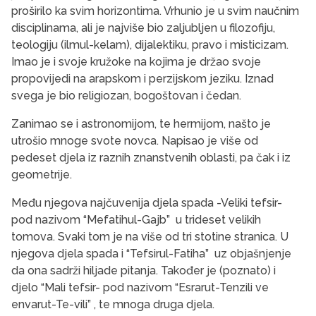
proširilo ka svim horizontima. Vrhunio je u svim naučnim
disciplinama, ali je najviše bio zaljubljen u filozofiju,
teologiju (ilmul-kelam), dijalektiku, pravo i misticizam.
Imao je i svoje kružoke na kojima je držao svoje
propovijedi na arap­skom i perzijskom jeziku. Iznad
svega je bio religiozan, bogoštovan i čedan.
Zanimao se i astronomijom, te hermijom, našto je
utrošio mnoge svote novca. Napisao je više od
pedeset djela iz raznih znanstvenih oblasti, pa čak i iz
geometrije.
Među njegova najčuvenija djela spada -Veliki tefsir-
pod nazivom “Mefatihul-Gajb” u trideset ve­likih
tomova. Svaki tom je na više od tri stotine stranica. U
njegova djela spada i “Tefsirul-Fatiha” uz objašnjenje
da ona sadrži hiljade pitanja. Također je (poznato) i
djelo “Mali tefsir- pod nazivom “Esrarut-Tenzili ve
envarut-Te-vili” , te mnoga druga djela.