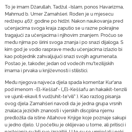
To je imam Džarullah, Tadžul -Islam, ponos Havarizma,
Mahmud b. Umer Zamahšeri. Rođen je u mjesecu
redžepu 467. godine po hidžri. Nakon na­ukovanja pred
učenjacima svoga kraja zaputio se u razne pokrajine
tragajući za učenjacima i njihovim znanjem. Pročuo se
među njima po širini svoga znanja i po snazi dijaloga. S
kim god je vodio ras­prave među učenjacima izlazio bi
kao pobjednik zahvaljujući snazi svojih agrumenata.
Postao je, ta­kođer, jedan od vodećih mu'tezilijskih
imama i prvaka u književnosti i stilistici.
Među njegova najveća djela spada komentar Kur'ana
pod imenom -El-Keššaf- („El-Keššafu an hakaikit-tenzili
ve ujunil-ekavil fi vudžuhit-te'vili” ). Kao razlog pisanja
ovog djela Zamahšeri navodi da je jedna grupa vrsnih
znalaca jezičkih znanosti i vjer­skih discplina njemu
predložila da istine Allahove Knjige koje poznaje sakupi
u jedno djelo. U počet­ku je oklijevao u tome, ali pritisci i
nastojanja su bili sve izrazitiji. U to su se umiješali i neki