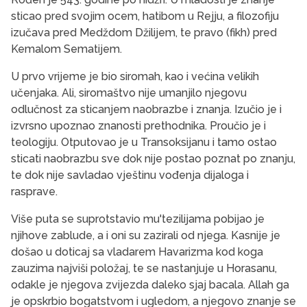
sticao pred svojim ocem, hatibom u Rejju, a filozofiju
izučava pred Medždom Džilijem, te pravo (fikh) pred
Kemalom Sematijem.
U prvo vrijeme je bio siromah, kao i većina velikih
učenjaka. Ali, siromaštvo nije umanjilo njegovu
odlučnost za sticanjem naobrazbe i znanja. Izučio je i
izvrsno upoz­nao znanosti prethodnika. Proučio je i
teologiju. Otputovao je u Transoksijanu i tamo ostao
sticati naobrazbu sve dok nije postao poznat po znanju,
te dok nije savladao vještinu vođenja dijaloga i
rasprave.
Više puta se suprotstavio mu'tezilijama pobijao je
njihove zablude, a i oni su zazirali od njega. Kasnije je
došao u doticaj sa vladarem Havarizma kod koga
zauzima najviši položaj, te se nastanjuje u Horasanu,
odakle je njegova zvijezda daleko sjaj bacala. Allah ga
je opskrbio bogatstvom i ugledom, a njegovo znanje se