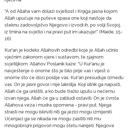
“A od Allaha vam dolazi svjetlost i Knjiga jasna kojom
Allah upućuje na puteve spasa one koji na­stoje da
steknu zadovoljstvo Njegovo i izvodi ih, po volji Svojoj,
iz tmina na svjetlo i na pravi put im ukazuje!” (Maide, 15-
16).
Kur'an je kodeks Allahovih odredbi koje je Allah učinio
vječnim zakonom vjere i sustavom, te sjaj­nom
svjetiljkom. Allahov Poslanik kaže: “U Kur'anu je
navještenje o onome što je bilo prije vas i vijest o
onome što će doći poslije vas. Kur'an presuđuje između
vas. On je jasni govor i nije lakrdija. Koji sil­nik ga napusti,
Allah će ga uništiti, a ko bude tražio uputu u nečemu
izvan njega, Allah će ga u zabludi ostaviti. On je čvrsta
Allahova veza i mudra opome­na - pravi put. Njega
strasti ne mogu iskriviti niti ga jezici mogu izmijeniti.
Učenjaci ga se nikada ne mogu zasititi niti mu
mnogobrojni prigovori mogu štetu nanijeti. Njegove