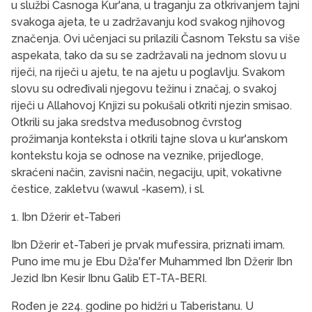
u službi Časnoga Kur'ana, u traganju za otkrivanjem tajni
svakoga ajeta, te u zadržavanju kod svakog njihovog
značenja. Ovi učenjaci su prilazili Časnom Tekstu sa više
aspekata, tako da su se zadržavali na jednom slovu u
riječi, na riječi u ajetu, te na ajetu u poglavlju. Svakom
slovu su određivali njegovu težinu i značaj, o svakoj
riječi u Allahovoj Knjizi su pokušali otkriti njezin smisao.
Otkrili su jaka sredstva međusobnog čvrstog
prožimanja konteksta i otkrili tajne slova u kur'anskom
kontekstu koja se odnose na veznike, prijedloge,
skraćeni način, zavisni način, negaciju, upit, vokativne
čestice, zakletvu (wawul -kasem), i sl.
1. Ibn Džerir et-Taberi
Ibn Džerir et-Taberi je prvak mufessira, prizna­ti imam.
Puno ime mu je Ebu Dža'fer Muhammed Ibn Džerir Ibn
Jezid Ibn Kesir Ibnu Galib ET-TA-BERI.
Rođen je 224. godine po hidžri u Taberistanu. U