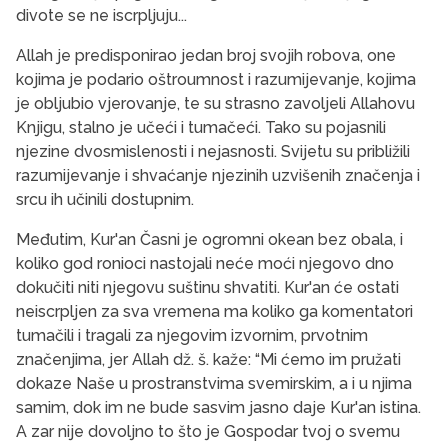
divote se ne iscrpljuju...
Allah je predisponirao jedan broj svojih robova, one
kojima je podario oštroumnost i razumijevanje, kojima
je obljubio vjerovanje, te su strasno zavolje­li Allahovu
Knjigu, stalno je učeći i tumačeći. Tako su pojasnili
njezine dvosmislenosti i nejasnosti. Svijetu su približili
razumijevanje i shvaćanje njezi­nih uzvišenih značenja i
srcu ih učinili dostupnim.
Međutim, Kur'an Časni je ogromni okean bez obala, i
koliko god ronioci nastojali neće moći nje­govo dno
dokučiti niti njegovu suštinu shvatiti. Kur'an će ostati
neiscrpljen za sva vremena ma ko­liko ga komentatori
tumačili i tragali za njegovim iz­vornim, prvotnim
značenjima, jer Allah dž. š. kaže: “Mi ćemo im pružati
dokaze Naše u prostranstvima svemirskim, a i u njima
samim, dok im ne bude sasvim jasno daje Kur'an istina.
A zar nije dovoljno to što je Gospodar tvoj o svemu