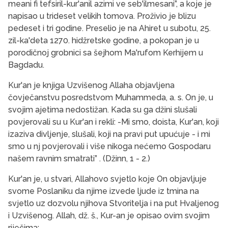
meani fi tefsiril-kur'anil azimi ve seb'ilmesani”, a koje je
napisao u trideset velikih tomova. Proživio je blizu
pedeset i tri godine. Preselio je na Ahiret u subotu, 25.
zil-ka'deta 1270. hidžretske godine, a pokopan je u
porodičnoj grobnici sa šej­hom Ma'rufom Kerhijem u
Bagdadu.
Kur'an je knjiga Uzvišenog Allaha objavljena
čovječanstvu posredstvom Muhammeda, a. s. On je, u
svojim ajetima nedostižan. Kada su ga džini slušali
povjerovali su u Kur'an i rekli: -Mi smo, do­ista, Kur'an, koji
izaziva divljenje, slušali, koji na pravi put upućuje - i mi
smo u nj povjerovali i više nikoga nećemo Gospodaru
našem ravnim smatra­ti” . (Džinn, 1 - 2.)
Kur'an je, u stvari, Allahovo svjetlo koje On ob­javljuje
svome Poslaniku da njime izvede ljude iz tmina na
svjetlo uz dozvolu njihova Stvoritelja i na put Hvaljenog
i Uzvišenog. Allah, dž. š., Kur-an je opisao ovim svojim
riječima: