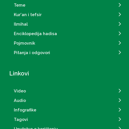
Teme
Kur'an i tefsir
Ilmihal
Enciklopedija hadisa
Pojmovnik
Pitanja i odgovori
Linkovi
Video
Audio
Infografike
Tagovi
Uputstvo o korištenju