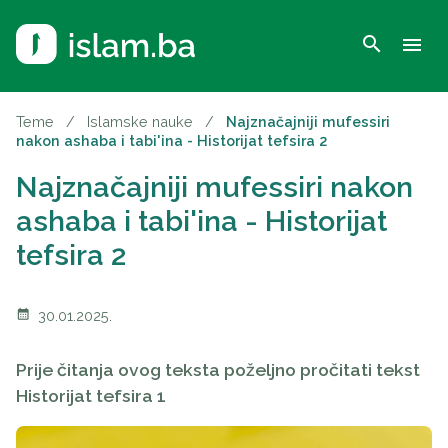
search
menu
Teme
/
Islamske nauke
/
Najznačajniji mufessiri
nakon ashaba i tabi'ina - Historijat tefsira 2
Najznačajniji mufessiri nakon
ashaba i tabi'ina - Historijat
tefsira 2
calendar_month
30.01.2025.
Prije čitanja ovog teksta poželjno pročitati tekst
Historijat tefsira 1