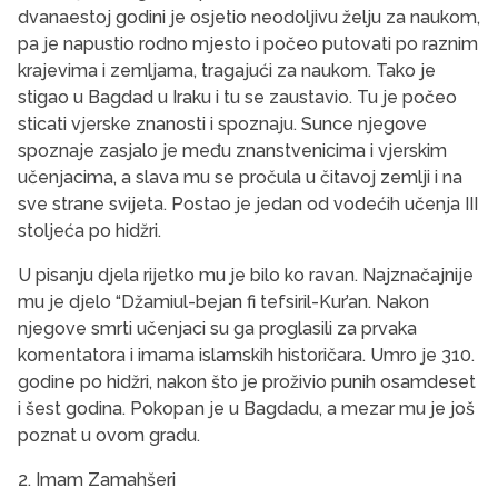
dvanaestoj godini je osjetio neodoljivu želju za naukom,
pa je napustio rodno mjesto i počeo putovati po raznim
krajevima i zemljama, tragajući za naukom. Tako je
stigao u Bagdad u Iraku i tu se zaustavio. Tu je počeo
sticati vjerske znanosti i spoznaju. Sunce njegove
spoznaje zasjalo je među znan­stvenicima i vjerskim
učenjacima, a slava mu se pročula u čitavoj zemlji i na
sve strane svijeta. Postao je jedan od vodećih učenja III
stoljeća po hidžri.
U pisanju djela rijetko mu je bilo ko ravan. Najznačajnije
mu je djelo “Džamiul-bejan fi tefsiril-Kur’an. Nakon
njegove smrti učenjaci su ga proglasili za prvaka
komentatora i imama islamskih historičara. Umro je 310.
godine po hidžri, nakon što je proživio punih osamdeset
i šest godina. Pokopan je u Bagdadu, a mezar mu je još
poznat u ovom gradu.
2. Imam Zamahšeri