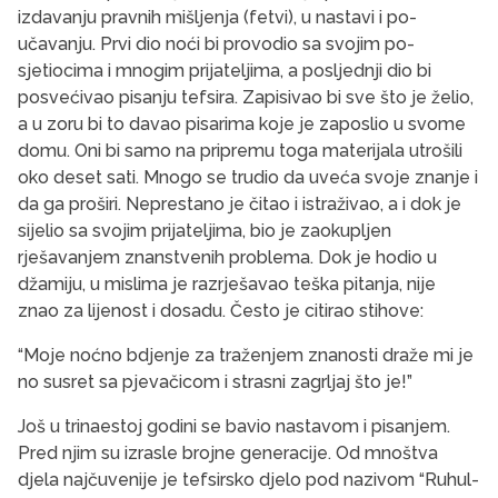
izdavanju pravnih mišljenja (fetvi), u nastavi i po­
učavanju. Prvi dio noći bi provodio sa svojim po­
sjetiocima i mnogim prijateljima, a posljednji dio bi
posvećivao pisanju tefsira. Zapisivao bi sve što je želio,
a u zoru bi to davao pisarima koje je zaposlio u svome
domu. Oni bi samo na pripremu toga ma­terijala utrošili
oko deset sati. Mnogo se trudio da uveća svoje znanje i
da ga proširi. Neprestano je čitao i istraživao, a i dok je
sijelio sa svojim prijateljima, bio je zaokupljen
rješavanjem znanstvenih problema. Dok je hodio u
džamiju, u mislima je razrješavao teška pitanja, nije
znao za lijenost i dosadu. Često je citirao stihove:
“Moje noćno bdjenje za traženjem znanosti draže mi je
no susret sa pjevačicom i strasni zagrljaj što je!”
Još u trinaestoj godini se bavio nastavom i pisanjem.
Pred njim su izrasle brojne generacije. Od mnoštva
djela najčuvenije je tefsirsko djelo pod nazivom “Ruhul-