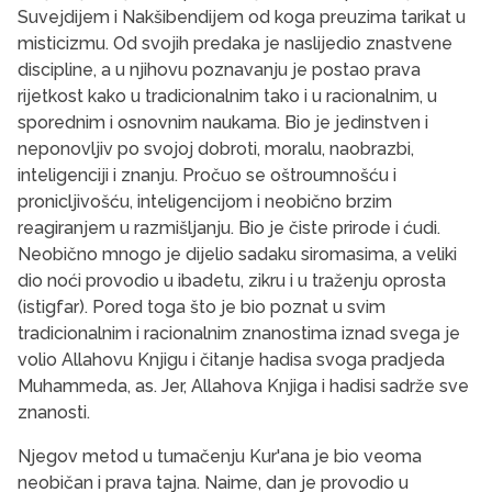
Suvejdijem i Nakšibendijem od koga preuzima tarikat u
misticizmu. Od svojih predaka je naslijedio znastvene
discipline, a u njihovu poznava­nju je postao prava
rijetkost kako u tradicionalnim tako i u racionalnim, u
sporednim i osnovnim naukama. Bio je jedinstven i
neponovljiv po svojoj dobroti, moralu, naobrazbi,
inteligenciji i znanju. Pročuo se oštroumnošću i
pronicljivošću, inteligencijom i neobično brzim
reagiranjem u razmišljanju. Bio je čiste prirode i ćudi.
Neobično mnogo je dijelio sadaku siromasima, a veliki
dio noći provodio u ibadetu, zikru i u traženju oprosta
(istigfar). Pored toga što je bio poznat u svim
tradicionalnim i racionalnim znanostima iznad svega je
volio Allahovu Knjigu i čitanje hadisa svoga pradjeda
Muhammeda, as. Jer, Allahova Knjiga i hadisi sadrže sve
znanosti.
Njegov metod u tumačenju Kur'ana je bio veoma
neobičan i prava tajna. Naime, dan je provodio u