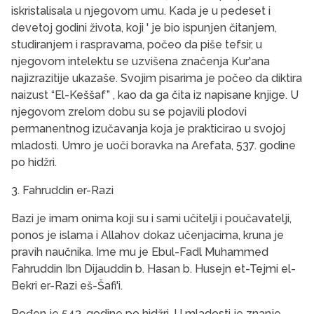
iskristalisala u njegovom umu. Kada je u pedeset i
devetoj godini života, koji ' je bio ispunjen čitanjem,
studiranjem i raspravama, počeo da piše tefsir, u
njegovom intelektu se uzvi­šena značenja Kur'ana
najizrazitije ukazaše. Svo­jim pisarima je počeo da diktira
naizust “El-Keš­šaf” , kao da ga čita iz napisane knjige. U
njegovom zrelom dobu su se pojavili plodovi
permanentnog izučavanja koja je prakticirao u svojoj
mladosti. Umro je uoči boravka na Arefata, 537. godine
po hidžri.
3. Fahruddin er-Razi
Bazi je imam onima koji su i sami učitelji i poučavatelji,
ponos je islama i Allahov dokaz učenjacima, kruna je
pravih naučnika. Ime mu je Ebul-Fadl Muhammed
Fahruddin Ibn Dijauddin b. Hasan b. Husejn et-Tejmi el-
Bekri er-Razi eš-Šafi'i.
Rođen je 543. godine po hidžri. U mladosti je znanje