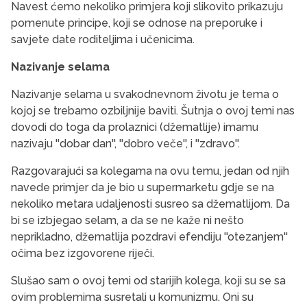
Navest ćemo nekoliko primjera koji slikovito prikazuju
pomenute principe, koji se odnose na preporuke i
savjete date roditeljima i učenicima.
Nazivanje selama
Nazivanje selama u svakodnevnom životu je tema o
kojoj se trebamo ozbiljnije baviti. Šutnja o ovoj temi nas
dovodi do toga da prolaznici (džematlije) imamu
nazivaju ''dobar dan'', ''dobro veče'', i ''zdravo''.
Razgovarajući sa kolegama na ovu temu, jedan od njih
navede primjer da je bio u supermarketu gdje se na
nekoliko metara udaljenosti susreo sa džematlijom. Da
bi se izbjegao selam, a da se ne kaže ni nešto
neprikladno, džematlija pozdravi efendiju ''otezanjem''
očima bez izgovorene riječi.
Slušao sam o ovoj temi od starijih kolega, koji su se sa
ovim problemima susretali u komunizmu. Oni su