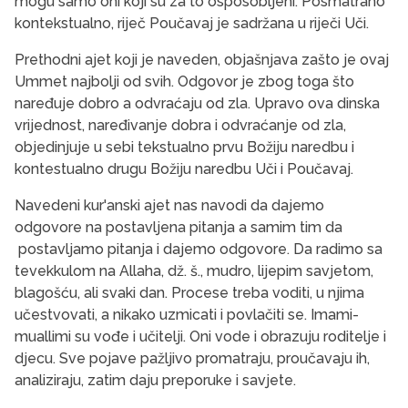
mogu samo oni koji su za to osposobljeni. Posmatrano
kontekstualno, riječ Poučavaj je sadržana u riječi Uči.
Prethodni ajet koji je naveden, objašnjava zašto je ovaj
Ummet najbolji od svih. Odgovor je zbog toga što
naređuje dobro a odvraćaju od zla. Upravo ova dinska
vrijednost, naređivanje dobra i odvraćanje od zla,
objedinjuje u sebi tekstualno prvu Božiju naredbu i
kontestualno drugu Božiju naredbu Uči i Poučavaj.
Navedeni kur'anski ajet nas navodi da dajemo
odgovore na postavljena pitanja a samim tim da
postavljamo pitanja i dajemo odgovore. Da radimo sa
tevekkulom na Allaha, dž. š., mudro, lijepim savjetom,
blagošću, ali svaki dan. Procese treba voditi, u njima
učestvovati, a nikako uzmicati i povlačiti se. Imami-
muallimi su vođe i učitelji. Oni vode i obrazuju roditelje i
djecu. Sve pojave pažljivo promatraju, proučavaju ih,
analiziraju, zatim daju preporuke i savjete.