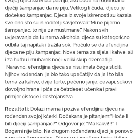
svojoj djeci skrenula pažnju, ako bude na rođendanu
dječiji šampanjac da ne piju. Velikog li čuda, djecu je
dočekao šampanjac. Djeca iz svoje iskrenosti su kazala
sve ono što su ih roditelji savjetovali:''Mi ne pijemo
šampanjac, to nije za muslimane.'' Nakon svih
uvjeravanja da tu nema alkohola, djeca su kategorično
odbila taj napitak i tražila sok. Pročulo se da efendijina
djeca ne piju šampanjac. Nova tema za sijela i kahve, ali
i za hutbu i mubarek noći-veliki skup džematlija.
Naravno, efendijina djeca se nisu imala čega stiditi.
Njihov rođendan je bio tako upečatljiv da je i to bila
tema za kahve, dvije torte, pečeno janje, ćevapi, sokovi
dovoljno hrane i pića za četrdeset učenika i pravi
primjer čistoće i dostojanstva.
Rezultati:
Dolazi mama i poziva efendijinu djecu na
rođendan svojoj kćerki. Dočekana je pitanjem:''Hoće li
biti dječiji šampanjac?'' Odgovor je: ''Ma kakvi!!!'' I
Bogami nije bilo. Na drugom rođendanu djeci je ponovo