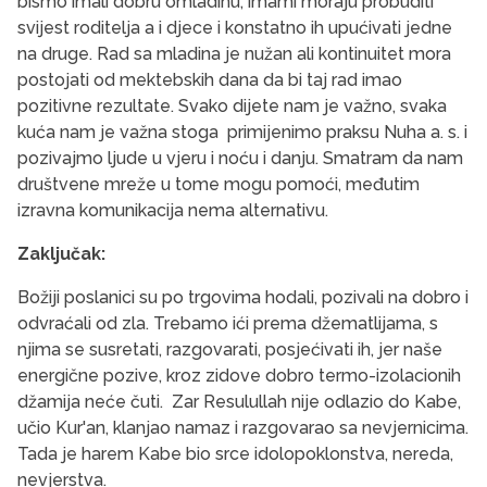
bismo imali dobru omladinu, imami moraju probuditi
svijest roditelja a i djece i konstatno ih upućivati jedne
na druge. Rad sa mladina je nužan ali kontinuitet mora
postojati od mektebskih dana da bi taj rad imao
pozitivne rezultate. Svako dijete nam je važno, svaka
kuća nam je važna stoga primijenimo praksu Nuha a. s. i
pozivajmo ljude u vjeru i noću i danju. Smatram da nam
društvene mreže u tome mogu pomoći, međutim
izravna komunikacija nema alternativu.
Zaključak:
Božiji poslanici su po trgovima hodali, pozivali na dobro i
odvraćali od zla. Trebamo ići prema džematlijama, s
njima se susretati, razgovarati, posjećivati ih, jer naše
energične pozive, kroz zidove dobro termo-izolacionih
džamija neće čuti. Zar Resulullah nije odlazio do Kabe,
učio Kur'an, klanjao namaz i razgovarao sa nevjernicima.
Tada je harem Kabe bio srce idolopoklonstva, nereda,
nevjerstva.