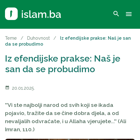
search
menu
Teme
/
Duhovnost
/
Iz efendijske prakse: Naš je san
da se probudimo
Iz efendijske prakse: Naš je
san da se probudimo
calendar_month
20.01.2025.
''Vi ste najbolji narod od svih koji se ikada
pojavio, tražite da se čine dobra djela, a od
nevaljalih odvraćate, i u Allaha vjerujete...'' (Ali
Imran, 110.)