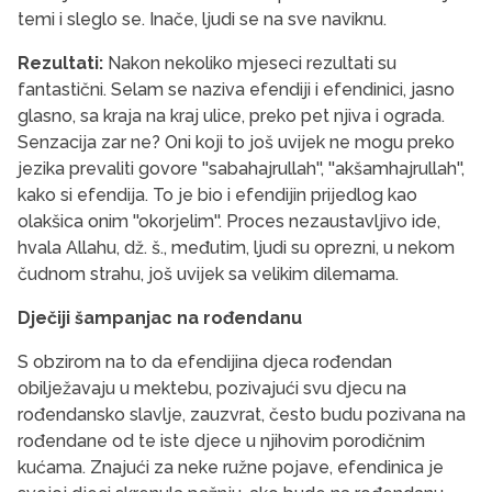
temi i sleglo se. Inače, ljudi se na sve naviknu.
Rezultati:
Nakon nekoliko mjeseci rezultati su
fantastični. Selam se naziva efendiji i efendinici, jasno
glasno, sa kraja na kraj ulice, preko pet njiva i ograda.
Senzacija zar ne? Oni koji to još uvijek ne mogu preko
jezika prevaliti govore ''sabahajrullah'', ''akšamhajrullah'',
kako si efendija. To je bio i efendijin prijedlog kao
olakšica onim ''okorjelim''. Proces nezaustavljivo ide,
hvala Allahu, dž. š., međutim, ljudi su oprezni, u nekom
čudnom strahu, još uvijek sa velikim dilemama.
Dječiji šampanjac na rođendanu
S obzirom na to da efendijina djeca rođendan
obilježavaju u mektebu, pozivajući svu djecu na
rođendansko slavlje, zauzvrat, često budu pozivana na
rođendane od te iste djece u njihovim porodičnim
kućama. Znajući za neke ružne pojave, efendinica je