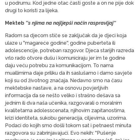
u podrumu. Kod jedne otac časti goste a on ne pije dok
drugi to koristi za lijeka.
Mekteb
''s njima na najljepši način raspravljaj''
Radom sa djecom stiče se zaključak da je djeci koja
ulaze u ''magareće godine'', godine puberteta ili
adolescencije, potreban razgovor. Djeca starijih razreda
vrlo rado otvore dušu i komuniciraju jer im te godine
daju veću potrebu za komunikacijom. To nama
muallimima daje priliku da ih saslušamo i damo savjete
koji su od životnog značaja. Nedavno smo na času
mektebske nastave, a na osnovu povjerljivih
informacija da se nešto veliko i strašno dešava sa
jednim ili dva naša učenika, razgovarali o moralnim
kvalitetama adolesscenata, njihovim zapitanostima,
krizi identiteta, sukobu generacija, ciljevima, uzorima.
Podaci do kojih smo došli tokom sat i petnaest minuta
razgovora su zabrinjavajući. Evo nekih: ''Pušenje