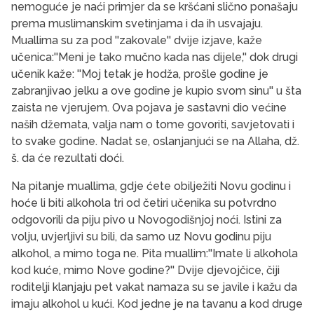
nemoguće je naći primjer da se kršćani slično ponašaju
prema muslimanskim svetinjama i da ih usvajaju.
Muallima su za pod ''zakovale'' dvije izjave, kaže
učenica:''Meni je tako mučno kada nas dijele,'' dok drugi
učenik kaže: ''Moj tetak je hodža, prošle godine je
zabranjivao jelku a ove godine je kupio svom sinu'' u šta
zaista ne vjerujem. Ova pojava je sastavni dio većine
naših džemata, valja nam o tome govoriti, savjetovati i
to svake godine. Nadat se, oslanjanjući se na Allaha, dž.
š. da će rezultati doći.
Na pitanje muallima, gdje ćete obilježiti Novu godinu i
hoće li biti alkohola tri od četiri učenika su potvrdno
odgovorili da piju pivo u Novogodišnjoj noći. Istini za
volju, uvjerljivi su bili, da samo uz Novu godinu piju
alkohol, a mimo toga ne. Pita muallim:''Imate li alkohola
kod kuće, mimo Nove godine?'' Dvije djevojčice, čiji
roditelji klanjaju pet vakat namaza su se javile i kažu da
imaju alkohol u kući. Kod jedne je na tavanu a kod druge