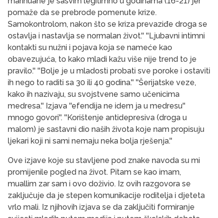
marihuane je sasvim legitimno u godinama (16-21) jer
pomaže da se prebrode pomenute krize.
Samokontrolom, nakon što se kriza prevaziđe droga se
ostavlja i nastavlja se normalan život.'' ''Ljubavni intimni
kontakti su nužni i pojava koja se nameće kao
obavezujuća, to kako mladi kažu više nije trend to je
pravilo.'' ''Bolje je u mladosti probati sve poroke i ostaviti
ih nego to raditi sa 30 ili 40 godina.'' ''Šerijatske veze,
kako ih nazivaju, su svojstvene samo učenicima
medresa.'' Izjava ''efendija ne idem ja u medresu''
mnogo govori''. ''Korištenje antidepresiva (droga u
malom) je sastavni dio naših života koje nam propisuju
ljekari koji ni sami nemaju neka bolja rješenja.''
Ove izjave koje su stavljene pod znake navoda su mi
promijenile pogled na život. Pitam se kao imam,
muallim zar sam i ovo doživio. Iz ovih razgovora se
zaključuje da je stepen komunikacije roditelja i djeteta
vrlo mali. Iz njihovih izjava se da zaključiti formiranje