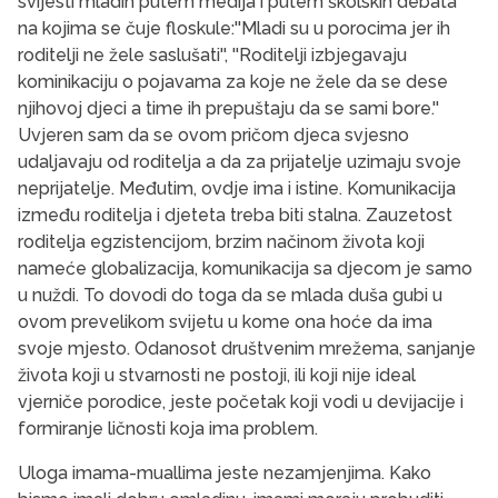
svijesti mladih putem medija i putem školskih debata
na kojima se čuje floskule:''Mladi su u porocima jer ih
roditelji ne žele saslušati'', ''Roditelji izbjegavaju
kominikaciju o pojavama za koje ne žele da se dese
njihovoj djeci a time ih prepuštaju da se sami bore.''
Uvjeren sam da se ovom pričom djeca svjesno
udaljavaju od roditelja a da za prijatelje uzimaju svoje
neprijatelje. Međutim, ovdje ima i istine. Komunikacija
između roditelja i djeteta treba biti stalna. Zauzetost
roditelja egzistencijom, brzim načinom života koji
nameće globalizacija, komunikacija sa djecom je samo
u nuždi. To dovodi do toga da se mlada duša gubi u
ovom prevelikom svijetu u kome ona hoće da ima
svoje mjesto. Odanosot društvenim mrežema, sanjanje
života koji u stvarnosti ne postoji, ili koji nije ideal
vjerniče porodice, jeste početak koji vodi u devijacije i
formiranje ličnosti koja ima problem.
Uloga imama-muallima jeste nezamjenjima. Kako