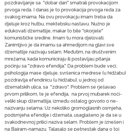
pozdravljanje sa ''dobar dan'' smatrali provokacijom
prvoga reda. I danas je to provokacija prvoga reda za
svakog imama. Na ovu provokacju imam treba da
djeluje kroz hutbu, mektebsku nastavu. Nužno je
edukovati džematlije, makar to bile ''okorjele''
komunističke sredine. Imam tu mora djelovati.
Zanimljivo je da imamu sa ahmedijom na glavi sve
džematlije nazivaju selam. Međutim, na društvenim
mrežama, kada komuniciraju ili postavljau pitanja
počinju sa ''zdravo efendija.'' Da problem bude veći,
psihologija mase djeluje, svršenica medrese (u hidžabu)
pozdravlja efendinicu (u hidžabu), u jednoj od
džematskih ulica, sa ''zdravo''. Problem se rješavao
prvom prilikom, te je efendija, na prvoj mubarek noći-
veliki skup džematlija, između ostalog govorio o ne-
nazivanju selama. Uz nekoliko gromoglasnih osmjeha,
podsmjeha efendije i džemata, usaglašeno je da se u
svakodnevnoj prilici naziva selam. Problem je iznešen i
na Bajram-namazu. Talasalo se petnestak dana o toj