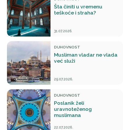
Šta činiti u vremenu
teškoće i straha?
31.07.2026.
DUHOVNOST
Musliman vladar ne vlada
već služi
29.07.2026.
DUHOVNOST
Poslanik želi
uravnoteženog
muslimana
22.07.2026.