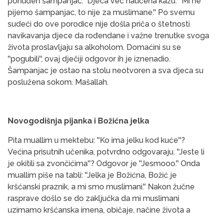
ponuđen šampanjac. Djeca već naučena kažu: ''Mi ne
pijemo šampanjac, to nije za muslimane.'' Po svemu
sudeći do ove porodice nije došla priča o štetnosti
navikavanja djece da rođendane i važne trenutke svoga
života proslavljaju sa alkoholom. Domaćini su se
''pogubili'', ovaj dječiji odgovor ih je iznenadio.
Šampanjac je ostao na stolu neotvoren a sva djeca su
poslužena sokom. Mašallah.
Novogodišnja pijanka i Božićna jelka
Pita muallim u mektebu: ''Ko ima jelku kod kuće''?
Većina prisutnih učenika, potvrdno odgovaraju. ''Jeste li
je okitili sa zvončićima''? Odgovor je ''Jesmooo.'' Onda
muallim piše na tabli: ''Jelka je Božićna, Božić je
kršćanski praznik, a mi smo muslimani.'' Nakon žučne
rasprave došlo se do zaključka da mi muslimani
uzimamo kršćanska imena, običaje, načine života a