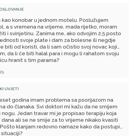
voljeno!
POSLOVANJE
 kao konobar u jednom motelu. Poslužujem
ol, a s vremena na vrijeme, mada rijetko, moram
iti i svinjetinu. Zanima me, ako odvojim 2,5 posto
jednosti svoje plate i dam za bolesne ili negdje
e biti od koristi, da li sam očistio svoj novac koji
m, da li će biti halal para i mogu li rahatom svoju
icu hranit s tim parama?
25.
I UVJETI
eset godina imam problema sa psorijazom na
a do članaka. Svi doktori mi kažu da ne smijem
i nogu. Jedan travar mi je propisao terapiju koja
7 dana ali se ne smije za to vrijeme nikako kvasiti
 Pošto klanjam redovno namaze kako da postupim
 situaciji?