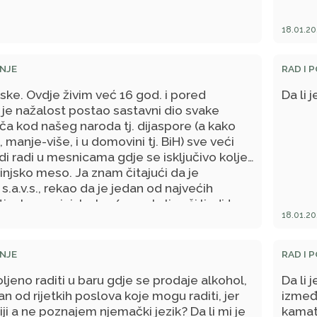
18.01.20
NJE
RAD I 
ske. Ovdje živim već 16 god. i pored
Da li 
i je nažalost postao sastavni dio svake
iča kod našeg naroda tj. dijaspore (a kako
, manje-više, i u domovini tj. BiH) sve veći
udi radi u mesnicama gdje se isključivo kolje
vinjsko meso. Ja znam čitajući da je
a.v.s., rekao da je jedan od najvećih
ti ruke u svinjsku krv/meso' ali naši ljudi to
18.01.20
vdaju sa 'pa mi ga ne jedemo mi ga samo
 Recite mi molim vas da li je to zabranjeno
li moguće da je u din-islamu dozvoljeno raditi
NJE
RAD I 
gdje se isključivo sprema svinjsko meso? I
oljeno raditi u baru gdje se prodaje alkohol,
Da li 
o je to već zabranjeno, može li se izdati
an od rijetkih poslova koje mogu raditi, jer
između
ki drugi opšti komentar/naredba/upozorenje
iji a ne poznajem njemački jezik? Da li mi je
kamat
 tako da više ne bi bili u zabludi i nek znaju