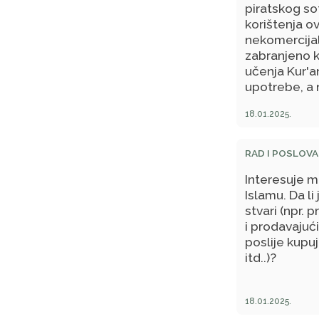
piratskog sof
i prave terap
korištenja o
halalnije da 
nekomercijal
Na Patologij
zabranjeno k
dok se u ap
učenja Kur'an
mušterijama
upotrebe, a 
18.01.2025.
RAD I POSLOVA
Interesuje me
Islamu. Da li
stvari (npr. 
i prodavajuć
poslije kupu
itd..)?
18.01.2025.