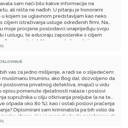
avala sam naći bilo kakve informacije na
etu, ali ništa ne nađoh. U pitanju je honorarni
 u kojem se uglavnom predstavljam kao neko
 s ciljem istraživanja usluge određenih firmi. Na
u moje procjene poslodavci unaprijeđuju svoju
 i uslugu, te educiraju zaposlenike s ciljem
eđenja posla i sl. Ne znam da li postoji
25.
nost da neko zbog moje procjene ostane bez
, ali se maksimalno trudim da budem objektivna i
ovratnu informaciju tačno onako kako se stvari
POSLOVANJE
 Dakle, smatram da ako je neko odradio svoj
bih vas za jedno mišljenje, a radi se o slijedećem:
ispravno i pošteno, kao i ja sama, ne bi trebalo da
 je muslimanu (muminu, ako Bog da), dozvoljeno da
problema. Naravno, to ne umanjuje moju
i poslovima privatnog detektiva, imajući u vidu
utost da li je moja zarada od tog posla halal, pa
u opisu pomenute djelatnosti nalaze i poslovi
 da mi odgovorite. Unaprijed hvala!
ja supružnika u cilju otkrivanja preljube (a na te
e otpada oko 80 %), kao i ostali poslovi praćenja
vanja? Diplomirani sam kriminalista pa bih volio da
 vjerske strane ako je moguće bude pojašnjeno da
25.
todozvoljeno, odnosno da li je mekruh, muhab