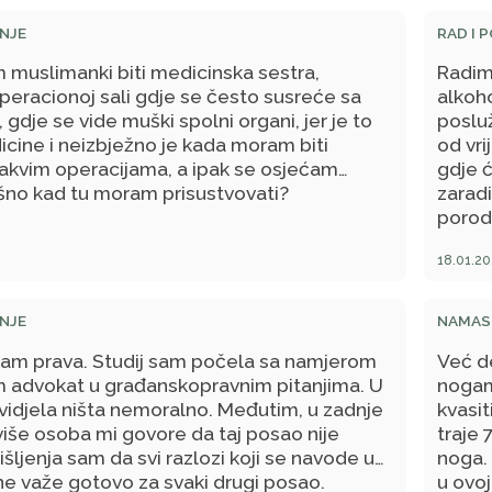
ilidoz
NJE
RAD I 
am muslimanki biti medicinska sestra,
Radim
eracionoj sali gdje se često susreće sa
alkoh
gdje se vide muški spolni organi, jer je to
posluž
icine i neizbježno je kada moram biti
od vri
 takvim operacijama, a ipak se osjećam
gdje ć
šno kad tu moram prisustvovati?
zaradi
porod
18.01.20
NJE
NAMASK
sam prava. Studij sam počela sa namjerom
Već d
 advokat u građanskopravnim pitanjima. U
nogam
idjela ništa nemoralno. Međutim, u zadnje
kvasit
više osoba mi govore da taj posao nije
traje 
šljenja sam da svi razlozi koji se navode u
noga.
ne važe gotovo za svaki drugi posao.
u ovoj