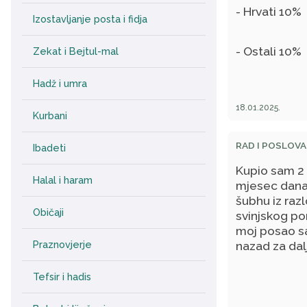
- Hrvati 10%
Izostavljanje posta i fidja
- Ostali 10%
Zekat i Bejtul-mal
Hadž i umra
18.01.2025.
Kurbani
RAD I POSLOVA
Ibadeti
Kupio sam 2 
Halal i haram
mjesec dana
šubhu iz raz
Običaji
svinjskog por
moj posao sa
nazad za dal
Praznovjerje
Tefsir i hadis