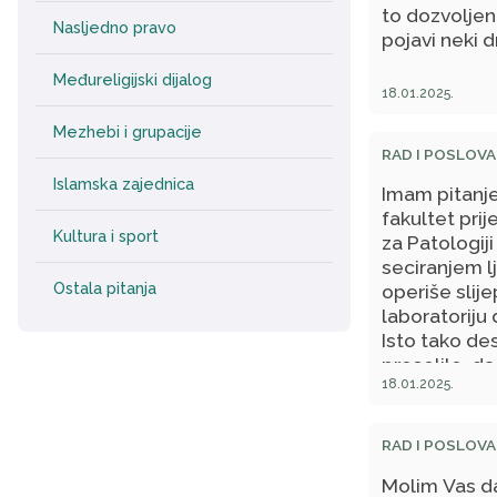
to dozvoljeno
da je to zai
Nasljedno pravo
pojavi neki 
gospodara.
Međureligijski dijalog
18.01.2025.
Mezhebi i grupacije
RAD I POSLOVA
Islamska zajednica
Imam pitanje
fakultet prij
Kultura i sport
za Patologiji
seciranjem l
Ostala pitanja
operiše slije
laboratoriju
Isto tako de
preselile, da
18.01.2025.
nekako moglo 
tih analiza 
prijatelja da
RAD I POSLOVA
njima (ali ip
Molim Vas da
radimo je ve