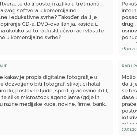
tvera, te da li postoji razlika u tretmanu
Pokuš
ije. Pošto završavam i farmaciju, da li mi je
vakvog softvera u komercijalne,
intern
radim u apoteci ili na Patologiji.
ne i edukativne svrhe? Također, da li je
posao
i nemam nikako kontakta sa pacijentima,
opiranje CD-a, DVD-ova ilahija, kasida i
drugi,
oteci susrećem svakodnevno sa
a ukoliko se to radi isključivo radi vlastite
osnov
.
ne u komercijalne svrhe?
ponudu
unaprj
18.01.20
moguć
posla
dam p
NJE
RAD I 
dese.
 kakav je propis digitalne fotografije u
Molio 
posao 
 je dozvoljeno biti fotograf, slikajući halal
da li
bude 
prirodu, poslovne ljude, sport, građevine itd.),
se bav
zabrin
i te slike microstock agencijama (gdje ih
dase 
molim
ju razne medijske kuće, novine, firme, banke
praćen
poslov
iotkri
mi sa
18.01.20
li je 