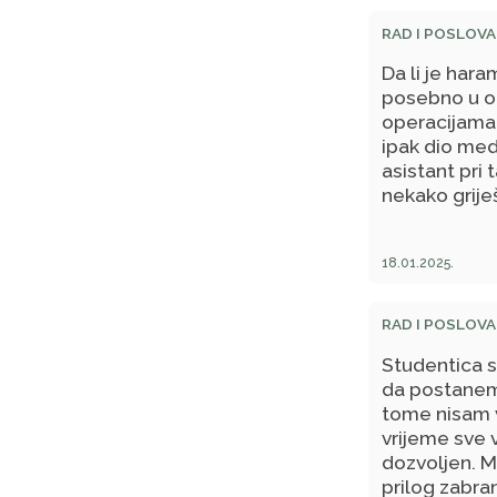
RAD I POSLOVA
Da li je har
posebno u op
operacijama, 
ipak dio med
asistant pri
nekako grije
18.01.2025.
RAD I POSLOVA
Studentica 
da postanem
tome nisam v
vrijeme sve 
dozvoljen. Mi
prilog zabra