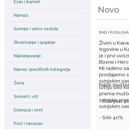
Ezan i ikamet
Novo
Namazi
Sumnje i sehvi-sedžda
RAD I POSLOVA
Živim u Kana
Skraćivanje i spajanje
trgovine u K
je i prvi uvo
Naklanjavanje
Bosne i Her
Mi radimo sa
Namaz specifičnih kategorija
prodajemo sv
svinjskim sa
Žena
Naše mušteri
lutriju bilo 
prema mušter
Sunneti i vitr
svinjske pro
- Bošnjaci 4
svinjskim sas
Dženaza i smrt
- Srbi 40%
Post i ramazan