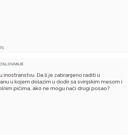
25.
POSLOVANJE
u inostranstvu. Da li je zabranjeno raditi u
ranu u kojem dolazim u dodir sa svinjskim mesom i
olnim pićima, ako ne mogu naći drugi posao?