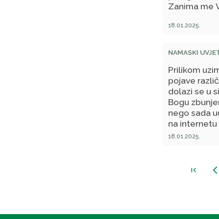
Zanima me V
18.01.2025.
NAMASKI UVJET
Prilikom uzi
pojave razli
dolazi se u si
Bogu zbunjeni
nego sada uč
na internetu 
abdesta zabra
18.01.2025.
govore o tom
first_page
arrow_back_ios_ne