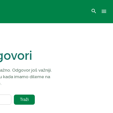
search
menu
govori
ažno. Odgovor još važniji.
u kada imamo dileme na
.
Traži