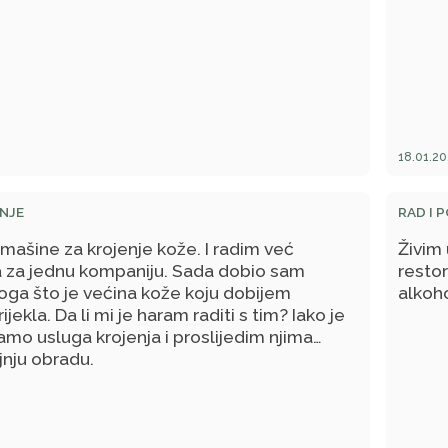
18.01.20
NJE
RAD I 
mašine za krojenje kože. I radim već
Živim 
 za jednu kompaniju. Sada dobio sam
resto
loga što je većina kože koju dobijem
alkoh
ijekla. Da li mi je haram raditi s tim? Iako je
mo usluga krojenja i proslijedim njima
jnju obradu.