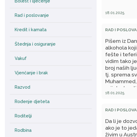
Bolest i liječenje
18.01.2025.
Rad i poslovanje
Kredit i kamata
RAD I POSLOVA
Pišem iz Dan
Štednja i osiguranje
alkohola koj
fešte i tefer
Vakuf
vidim tako je
broj naših lj
Vjenčanje i brak
tj. sprema s
Muhammed, s.
Razvod
grijeha 'uvali
18.01.2025.
većinom pra
pripremamo'.
Rođenje djeteta
ili nije? Je 
RAD I POSLOVA
u mesnicama 
Roditelji
Da li je dozv
još nešto, ak
ako je to jed
fetva ili ne
Rodbina
živim u Austr
našim ljudima