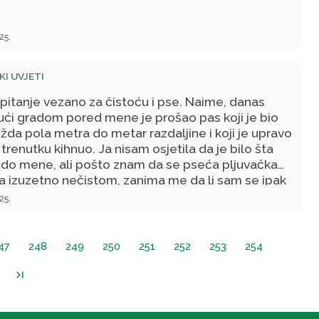
25.
I UVJETI
pitanje vezano za čistoću i pse. Naime, danas
ući gradom pored mene je prošao pas koji je bio
da pola metra do metar razdaljine i koji je upravo
trenutku kihnuo. Ja nisam osjetila da je bilo šta
 do mene, ali pošto znam da se pseća pljuvačka
a izuzetno nečistom, zanima me da li sam se ipak
a očistiti iako nisam sigurna da je ne
čistoća
došla
25.
e ili i ovdje važi pravilo da je sve čisto dok dok ne
o 100% sigurni da nije? Unaprijed hvala na
ru, Allah dž.š. vas nagradio!
47
248
249
250
251
252
253
254
last_page