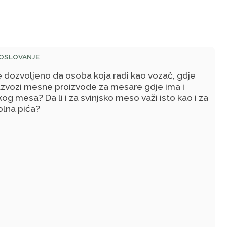
POSLOVANJE
je dozvoljeno da osoba koja radi kao vozač, gdje
azvozi mesne proizvode za mesare gdje ima i
kog mesa? Da li i za svinjsko meso važi isto kao i za
olna pića?