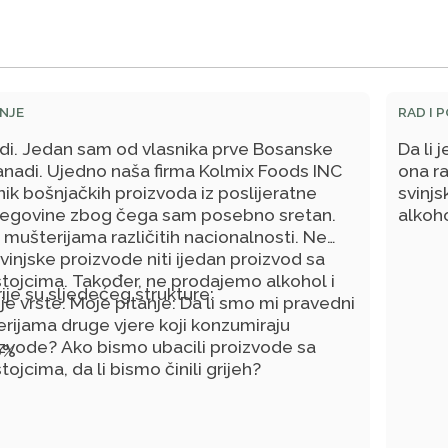
NJE
RAD I 
di. Jedan sam od vlasnika prve Bosanske
Da li 
anadi. Ujedno naša firma Kolmix Foods INC
ona r
znik bošnjačkih proizvoda iz poslijeratne
svinjs
cegovine zbog čega sam posebno sretan.
alkoh
 mušterijama različitih nacionalnosti. Ne
injske proizvode niti ijedan proizvod sa
stojcima. Također, ne prodajemo alkohol i
je su sljedećeg strukture:
koje vrste. Moje pitanje: Da li smo mi pravedni
ijama druge vjere koji konzumiraju
izvode? Ako bismo ubacili proizvode sa
0%
tojcima, da li bismo činili grijeh?