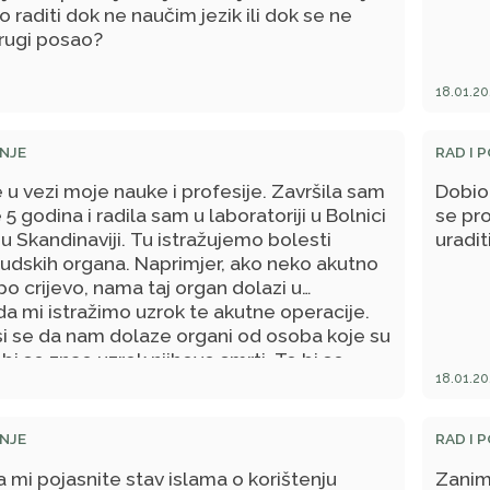
 raditi dok ne naučim jezik ili dok se ne
sta zabranjeno od Svevišnjeg nam
drugi posao?
18.01.20
NJE
RAD I 
 u vezi moje nauke i profesije. Završila sam
Dobio
e 5 godina i radila sam u laboratoriji u Bolnici
se pro
 u Skandinaviji. Tu istražujemo bolesti
uradit
judskih organa. Naprimjer, ako neko akutno
po crijevo, nama taj organ dolazi u
 da mi istražimo uzrok te akutne operacije.
si se da nam dolaze organi od osoba koje su
 bi se znao uzrok njihove smrti. To bi se
18.01.20
izbjeći (istraživanje organa umrlih lica), jer
nema toliko puno. Čula sam od nekih
 je moj posao haram. Ja se ne bih složila s
NJE
RAD I 
ak vas pitam za savjet), jer taj posao koji mi
 mi pojasnite stav islama o korištenju
Zanim
oma važan radi utvrđivanja tačne dijagnoze