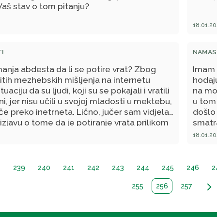
aš stav o tom pitanju?
18.01.20
I
NAMASK
manja abdesta da li se potire vrat? Zbog
Imam 
čitih mezhebskih mišljenja na internetu
hodaj
tuaciju da su ljudi, koji su se pokajali i vratili
na mož
, jer nisu učili u svojoj mladosti u mektebu,
u tom 
e preko inetrneta. Lično, jučer sam vidjela
došlo
izjavu o tome da je potiranje vrata prilikom
smatr
njeno, novotarija, i da su svi hadisi koji
trebal
18.01.20
e apokrifni. Molim Vaše mišljenje?
do men
budem
odgovo
239
240
241
242
243
244
245
246
2
w
255
256
257
arrow_forward_ios