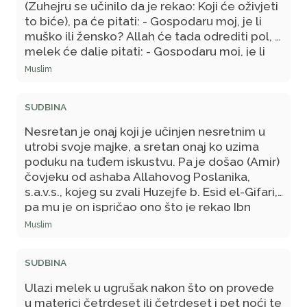
rodbinske veze kidali? (sura Muhammed, 22)"
(Zuhejru se učinilo da je rekao: Koji će oživjeti
to biće), pa će pitati: - Gospodaru moj, je li
muško ili žensko? Allah će tada odrediti pol, a
melek će dalje pitati: - Gospodaru moj, je li
sposoban ili ograničen? Allah će odrediti
Muslim
njegovo zdravstveno stanje, a melek će
upitati: - Gospodaru moj, kakva će biti
SUDBINA
njegova opskrba? Kada će umrijeti? Kakve će
ćudi biti? Zatim će Allah odrediti hoće li biti
Nesretan je onaj koji je učinjen nesretnim u
sretan.
utrobi svoje majke, a sretan onaj ko uzima
poduku na tuđem iskustvu. Pa je došao (Amir)
čovjeku od ashaba Allahovog Poslanika,
s.a.v.s., kojeg su zvali Huzejfe b. Esid el-Gifari,
pa mu je on ispričao ono što je rekao Ibn
Mesud, te upitao: A kako može čovjek biti
Muslim
nesretan bez svoga činjenja nečega što
tome vodi? Čovjek mu je odgovorio: Zar se
SUDBINA
čudiš tome? Zaista sam čuo Allahovog
Poslanika, s.a.v.s., kako govori: - Kada ugrušak
Ulazi melek u ugrušak nakon što on provede
provede četrdeset i dvije noći, pošalje mu
u materici četrdeset ili četrdeset i pet noći te