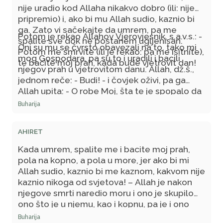
nije uradio kod Allaha nikakvo dobro (ili: nije
pripremio) i, ako bi mu Allah sudio, kaznio bi
ga. Zato vi sačekajte da umrem, pa me
Potom je rekao Allahov Vjerovjesnik, s.a.v.s.: -
spalite sve dok ne postanem ugljenisan.
Oni su mu se čvrsto obavezali na to, tako mi
Potom me smrvite (ili je rekao: pa me isitnite),
mog Gospodara, pa su to i uradili i bacili
te bacite moj prah, kada bude vjetrovit dan!
njegov prah u vjetrovitom danu. Allah, dž.š.,
jednom reče: - Budi! - i čovjek oživi, pa ga
Allah upita: - O robe Moj, šta te je spopalo da
uradiš to što si uradio?! - Strah od Tebe, ili
Buharija
želja da pobjegnem od Tebe. Poslanik,
s.a.v.s., dodade: - I neće ga spasiti ništa osim
AHIRET
Njegove milosti. Drugi put je rekao: - I neće
ga spasiti ništa drugo osim nje.
Kada umrem, spalite me i bacite moj prah,
pola na kopno, a pola u more, jer ako bi mi
Allah sudio, kaznio bi me kaznom, kakvom nije
kaznio nikoga od svjetova! – Allah je nakon
njegove smrti naredio moru i ono je skupilo
ono što je u njemu, kao i kopnu, pa je i ono
skupilo ono što je u njemu ot toga čovjeka.
Buharija