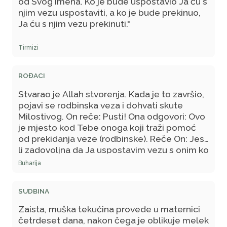
od Svog imena. Ko je bude uspostavio Ja ću s
njim vezu uspostaviti, a ko je bude prekinuo,
Ja ću s njim vezu prekinuti."
Tirmizi
ROĐACI
Stvarao je Allah stvorenja. Kada je to završio,
pojavi se rodbinska veza i dohvati skute
Milostivog. On reče: Pusti! Ona odgovori: Ovo
je mjesto kod Tebe onoga koji traži pomoć
od prekidanja veze (rodbinske). Reče On: Jesi
li zadovoljna da Ja uspostavim vezu s onim ko
s tobom vezu uspostavi, a da prekinem vezu
Buharija
s onim ko s tobom vezu prekine?! Ona
odgovori: Svakako, Gospodaru moj! On reče:
SUDBINA
To ti pripada! Ebu Hurejre je dalje rekao:
Učite, ako želite: Zar i vi ne biste, kada biste
Zaista, muška tekućina provede u maternici
se vlasti dočepali, nered na Zemlji činili i
četrdeset dana, nakon čega je oblikuje melek