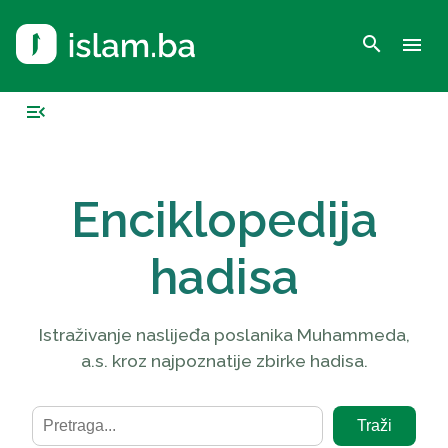
search
menu
menu_open
Enciklopedija
hadisa
Istraživanje naslijeđa poslanika Muhammeda,
a.s. kroz najpoznatije zbirke hadisa.
Traži