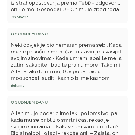
iz strahopoštovanja prema Tebi) - odgovori
on - o moj Gospodaru! - On mu je zbog toga
oprostio.
Ibn Madže
O SUDNJEM DANU
Neki čovjek je bio nemaran prema sebi. Kada
mu se prikučio smrtni čas, ostavio je u vasijet
svojim sinovima: - Kada umrem, spalite me, a
zatim sakupite i bacite prah u more! Tako mi
Allaha, ako bi mi moj Gospodar bio u
mogućnosti suditi, kaznio bi me kaznom
kojom nikoga nije kaznio! - Oni su tako uradili
Buharija
s njim. I On reče Zemlji: - Vrati ono što si
uzela! - i on oživje, pa ga upita: - Što te je
O SUDNJEM DANU
spopalo da uradiš to što si uradio?! - On
odgovori: - Strahopoštovanje prema Tebi,
Allah mu je podario imetak i potomstvo, pa,
Moj Gospodaru (ili strah od Tebe)! - pa mu je
kada mu se približio smrtni čas, rekao je
zbog toga Allah oprostio.
svojim sinovima: - Kakav sam vam bio otac? -
Bio si najbolji otac! - rekoše oni. – Zaista, on