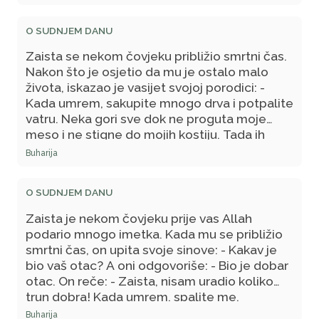
Kada ga je oživio, upitao je: Zašto si to
uradio? - Iz strahopoštovanja prema Tebi, a Ti
O SUDNJEM DANU
najbolje znaš! – odgovorio je on. – Allah mu je
oprostio.
Zaista se nekom čovjeku približio smrtni čas.
Nakon što je osjetio da mu je ostalo malo
života, iskazao je vasijet svojoj porodici: -
Kada umrem, sakupite mnogo drva i potpalite
vatru. Neka gori sve dok ne proguta moje
meso i ne stigne do mojih kostiju. Tada ih
uzmite i stucite, a prah moj bacite u more
Buharija
kada bude topao dan (ili vjetrovit). Allah ga je
nakon smrti oživio i upitao: - Zašto si to
O SUDNJEM DANU
uradio?! - Iz strahopoštovanja prema Tebi! -
odgovorio je, a Allah mu je oprostio.
Zaista je nekom čovjeku prije vas Allah
podario mnogo imetka. Kada mu se približio
smrtni čas, on upita svoje sinove: - Kakav je
bio vaš otac? A oni odgovoriše: - Bio je dobar
otac. On reče: - Zaista, nisam uradio koliko
trun dobra! Kada umrem, spalite me,
sameljite moje kosti i bacite prah kada bude
Buharija