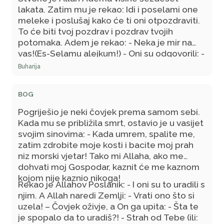
lakata. Zatim mu je rekao: Idi i poselami one
meleke i poslušaj kako će ti oni otpozdraviti.
To će biti tvoj pozdrav i pozdrav tvojih
potomaka. Adem je rekao: - Neka je mir na
vas!(Es-Selamu alejkum!) - Oni su odgovorili: -
Neka je mir na tebe i Allahova milost! – Dodali
Buharija
su i: I Allahova milost! - pa će svako ko bude
ušao u Džennet biti u liku Adema. A čovjek se
BOG
neprestano smanjivao sve do sada.
Pogriješio je neki čovjek prema samom sebi.
Kada mu se približila smrt, ostavio je u vasijet
svojim sinovima: - Kada umrem, spalite me,
zatim zdrobite moje kosti i bacite moj prah
niz morski vjetar! Tako mi Allaha, ako me
dohvati moj Gospodar, kaznit će me kaznom
kojom nije kaznio nikoga!
Rekao je Allahov Poslanik: - I oni su to uradili s
njim. A Allah naredi Zemlji: - Vrati ono što si
uzela! – Čovjek oživje, a On ga upita: - Šta te
je spopalo da to uradiš?! - Strah od Tebe (ili: