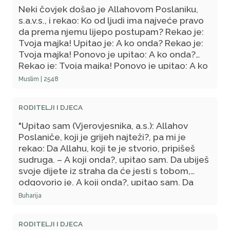
Neki čovjek došao je Allahovom Poslaniku,
s.a.v.s., i rekao: Ko od ljudi ima najveće pravo
da prema njemu lijepo postupam? Rekao je:
Tvoja majka! Upitao je: A ko onda? Rekao je:
Tvoja majka! Ponovo je upitao: A ko onda?
Rekao je: Tvoja majka! Ponovo je upitao: A ko
onda? Rekao je: Tvoj otac! U Kutejbinom
Muslim | 2548
hadisu stoji: Ko je najpreči da prema njemu
lijepo postupam, a nije spomenuto: od ljudi.
RODITELJI I DJECA
(2548)
"Upitao sam (Vjerovjesnika, a.s.): Allahov
Poslaniče, koji je grijeh najteži?, pa mi je
rekao: Da Allahu, koji te je stvorio, pripišeš
sudruga. – A koji onda?, upitao sam. Da ubiješ
svoje dijete iz straha da će jesti s tobom,
odgovorio je. A koji onda?, upitao sam. Da
počiniš blud sa ženom svoga komšije,
Buharija
odgovorio je. Potom je Allah potvrdio
istinitost Vjerovjesnikovih, a.s., riječi objavivši:
RODITELJI I DJECA
I oni koji se mimo Allaha drugom bogu ne