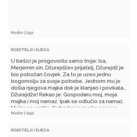
Muslim | 2551
RODITELJI I DJECA
U bešici je progovorilo samo troje: Isa,
Merjemin sin, Džurejdžev prijatelj. Džurejdž je
bio pobožan čovjek. Za to je uzeo jednu
bogomolju za svoje potrebe. Jednom mu je
došla njegova majka dok je klanjao i povikala:
Džurejdže! Rekao je: Gospodaru moj, moja
majka i moj namaz. Ipak se odlučio za namaz.
Majka se vratila. Sutradan je majka ponovo
Muslim | 2550
došla i zatekla ga opet u namazu. Povikala je:
Džurejdže! Rekao je: Gospodaru moj, moja
majka i moj namaz. Odlučio se ponovo za
RODITELJI I DJECA
namaz. Majka je otišla. Kada je osvanuo i treći