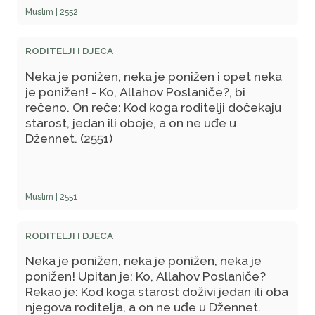
Abdullah, r.a., reče: Otac ovog čovjeka bio je
Muslim | 2552
miljenik i prijatelj Omera b. el-Hattaba, r.a., a ja
sam čuo Allahovog Poslanika, s.a.v.s., da kaže:
RODITELJI I DJECA
'Najveći vid dobročinstva je da dijete održava
vezu s prijateljem svoga oca.'
Neka je ponižen, neka je ponižen i opet neka
je ponižen! - Ko, Allahov Poslaniče?, bi
rečeno. On reče: Kod koga roditelji dočekaju
starost, jedan ili oboje, a on ne uđe u
Džennet. (2551)
Muslim | 2551
RODITELJI I DJECA
Neka je ponižen, neka je ponižen, neka je
ponižen! Upitan je: Ko, Allahov Poslaniče?
Rekao je: Kod koga starost doživi jedan ili oba
njegova roditelja, a on ne uđe u Džennet.