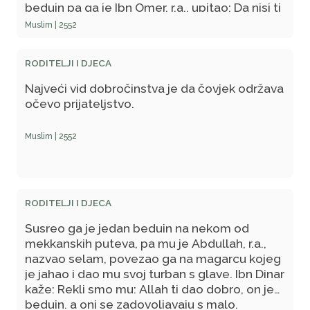
beduin pa ga je Ibn Omer, r.a., upitao: Da nisi ti
sin toga i toga? Rekao je: Jesam! Ibn Omer,
Muslim | 2552
r.a., mu je dao magarca i rekao: Uzjaši ga, a
evo ti i turban, pa njime poveži glavu. Neki od
RODITELJI I DJECA
prijatelja su ga upitali: Allah ti oprostio, dao si
ovom beduinu magarca na kome si se
Najveći vid dobročinstva je da čovjek održava
odmarao i turban kojim si povezivao glavu?
očevo prijateljstvo.
Rekao je: Čuo sam Allahovog Poslanika,
s.a.v.s., kada je rekao: Među najbolja
Muslim | 2552
dobročinstva ubraja se održavanje veze s
prijateljima svoga oca poslije njegove smrti.
Njegov otac je bio Omerov, r.a., prijatelj.
RODITELJI I DJECA
Susreo ga je jedan beduin na nekom od
mekkanskih puteva, pa mu je Abdullah, r.a.,
nazvao selam, povezao ga na magarcu kojeg
je jahao i dao mu svoj turban s glave. Ibn Dinar
kaže: Rekli smo mu: Allah ti dao dobro, on je
beduin, a oni se zadovoljavaju s malo.