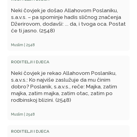
budem kao ona.
Neki čovjek je došao Allahovom Poslaniku,
s.a.v.s. – pa spominje hadis sličnog značenja
Džerirovom, dodavši: ... da, i tvoga oca. Postat
će ti jasno. (2548)
Muslim | 2548
RODITELJI I DJECA
Neki čovjek je rekao Allahovom Poslaniku,
s.a.v.s.: Ko najviše zaslužuje da mu činim
dobro? Poslanik, s.a.v.s., reče: Majka, zatim
majka, zatim majka, zatim otac, zatim po
rodbinskoj blizini. (2548)
Muslim | 2548
RODITELJI I DJECA