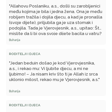
klanjaju..."
"Allahovu Poslaniku, a.s., došli su zarobljenici
među kojima je bila i jedna žena. Ona je među
robljem tražila i dojila djecu, a kad je pronašla
(svoje dijete), priljubila ga je uza stomak i
podojila. Tada je Vjerovjesnik, a.s., upitao: Šta
mislite da li bi ova svoje dijete bacila u vatru?
– Ne bi, odgovorili smo, ako bi mogla (izbjeći)
Buharija
da ga ne baci. Potom je (Vjerovjesnik, a.s.)
rekao: Allah je milostiviji prema Svojim
RODITELJI I DJECA
robovima nego što je ova prema svome
djetetu!"
"Jedan beduin došao je kod Vjerovjesnika,
a.s., i rekao mu: Vi ljubite djecu, a mi ne
ljubimo! – Ja nisam kriv što ti je Allah iz srca
uklonio milost, rekao mu je Vjerovjesnik, a.s."
Buharija
RODITELJI I DJECA