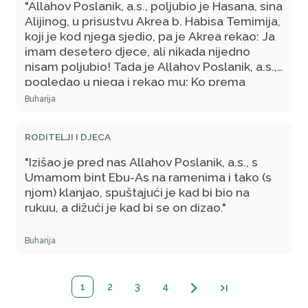
"Allahov Poslanik, a.s., poljubio je Hasana, sina
Alijinog, u prisustvu Akrea b. Habisa Temimija,
koji je kod njega sjedio, pa je Akrea rekao: Ja
imam desetero djece, ali nikada nijedno
nisam poljubio! Tada je Allahov Poslanik, a.s.,
pogledao u njega i rekao mu: Ko prema
drugima nije milostiv – neće ni drugi biti
Buharija
(milostivi) prema njemu."
RODITELJI I DJECA
"Izišao je pred nas Allahov Poslanik, a.s., s
Umamom bint Ebu-As na ramenima i tako (s
njom) klanjao, spuštajući je kad bi bio na
rukuu, a dižući je kad bi se on dizao."
Buharija
1
2
3
4
arrow_forward_ios
last_page