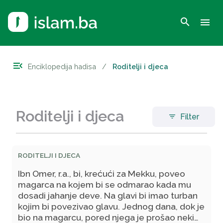
search
menu
menu_open
Enciklopedija hadisa
/
Roditelji i djeca
Roditelji i djeca
Filter
filter_list
RODITELJI I DJECA
Ibn Omer, r.a., bi, krećući za Mekku, poveo
magarca na kojem bi se odmarao kada mu
dosadi jahanje deve. Na glavi bi imao turban
kojim bi povezivao glavu. Jednog dana, dok je
bio na magarcu, pored njega je prošao neki