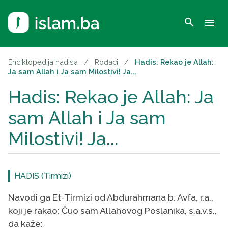
search
menu
Enciklopedija hadisa
/
Rođaci
/
Hadis: Rekao je Allah:
Ja sam Allah i Ja sam Milostivi! Ja...
Hadis: Rekao je Allah: Ja
sam Allah i Ja sam
Milostivi! Ja...
HADIS (Tirmizi)
Navodi ga Et-Tirmizi od Abdurahmana b. Avfa, r.a.,
koji je rakao: Čuo sam Allahovog Poslanika, s.a.v.s.,
da kaže: