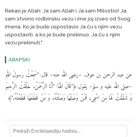
Rekao je Allah: Ja sam Allah i Ja sam Milostivi! Ja
sam stvorio rodbinsku vezu i ime joj izveo od Svog
imena. Ko je bude uspostavio Ja ću s njim vezu
uspostaviti, a ko je bude prekinuo, Ja ću s njim
vezu prekinuti."
ARAPSKI
عن عبد الرحمن بن عوف –رضى الله عنه– قال: "سَمِعْتُ رسولَ اللهِ
–صلى الله عليه و سلم– يقول:﴿"قَالَ اللهُ: "أنَا الرَّحْمَنُ، خَلَقْتُ الرَّحِمَ
وَ شَقَقْتُ لَهَا مِنَ اسْمِى، فَمَنْ وَصَلَهَا وَصَلْتُهُ، وَ مَنْ قَطَعَهَا قَطَعْتُهُ."﴾