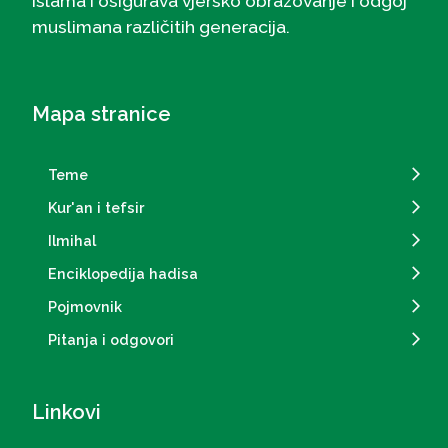
islama i osigurava vjersko obrazovanje i odgoj
muslimana različitih generacija.
Mapa stranice
Teme
Kur'an i tefsir
Ilmihal
Enciklopedija hadisa
Pojmovnik
Pitanja i odgovori
Linkovi