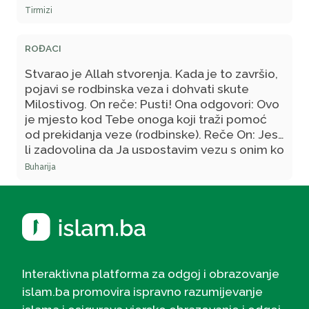
Tirmizi
ROĐACI
Stvarao je Allah stvorenja. Kada je to završio,
pojavi se rodbinska veza i dohvati skute
Milostivog. On reče: Pusti! Ona odgovori: Ovo
je mjesto kod Tebe onoga koji traži pomoć
od prekidanja veze (rodbinske). Reče On: Jesi
li zadovoljna da Ja uspostavim vezu s onim ko
s tobom vezu uspostavi, a da prekinem vezu
Buharija
s onim ko s tobom vezu prekine?! Ona
odgovori: Svakako, Gospodaru moj! On reče:
To ti pripada! Ebu Hurejre je dalje rekao:
Učite, ako želite: Zar i vi ne biste, kada biste
se vlasti dočepali, nered na Zemlji činili i
rodbinske veze kidali? (sura Muhammed, 22)"
Interaktivna platforma za odgoj i obrazovanje
islam.ba promovira ispravno razumijevanje