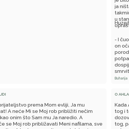
ja niš
takmič
u stan
Huzejf
oprašt
- I ču
on oča
porod
potpa
dospij
smrvit
u more
Buharija
upitao
od Teb
UDI
O AHLA
Čuo sa
prijateljstvo prema Mom evliji, Ja mu
Kada A
at! A neće Mi se Moj rob približiti nečim
tog i 
 kao onim što Sam mu Ja naredio. A
dozove
e se Moj rob približavati Meni nafilama, sve
tog, p