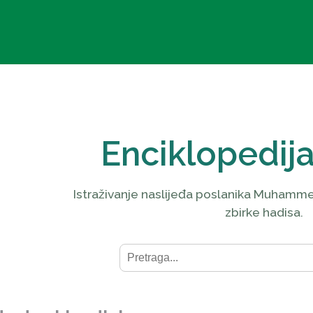
Enciklopedij
Istraživanje naslijeđa poslanika Muhammed
zbirke hadisa.