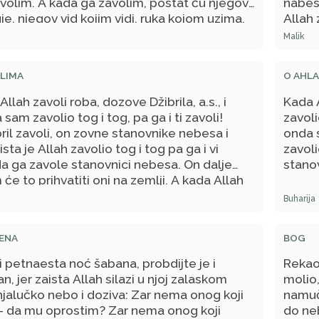
volim. A kada ga zavolim, postat ću njegov
nabes
je, njegov vid kojim vidi, ruka kojom uzima,
Allah 
roči. Ako Me zamoli, Ja ću mu dati; ako
rekao 
Malik
te kod Mene, Ja ću mu utočište dati. Ja ne
oko jedne stvari, a koju sam naredio, kao
ELIMA
O AHLA
m oko uzimanja duše Mog roba vjernika. On
, a Ja prezirem njegovo razočarenje.
Allah zavoli roba, dozove Džibrila, a.s., i
Kada A
 sam zavolio tog i tog, pa ga i ti zavoli!
zavoli
ril zavoli, on zovne stanovnike nebesa i
onda s
ista je Allah zavolio tog i tog pa ga i vi
zavoli
da ga zavole stanovnici nebesa. On dalje
stanov
 će to prihvatiti oni na zemlji. A kada Allah
 dozove Džibrila pa mu kaže: - Zaista sam Ja
Buharija
 tog, pa ga i ti zamrzi! Kada ga zamrzi
dozove stanovnike nebesa i kaže im: - Zaista
MENA
BOG
zio tog i tog, pa ga i vi zamrzite! Oni će ga
nda će mržnju prema njemu prihvatiti i oni
 petnaesta noć šabana, probdijte je i
Rekao
an, jer zaista Allah silazi u njoj zalaskom
molio,
jalučko nebo i doziva: Zar nema onog koji
namuč
 – da mu oprostim? Zar nema onog koji
do neb