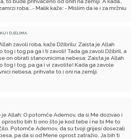
a, to bude prihvaćeno od onih na zemlji. A kada
zamrzi roba...- Malik kaže: - Mislim da je i za mržnju
isto što je rekao i za ljubav.
KU I DJELIMA
llah zavoli roba, kaže Džibrilu: Zaista je Allah
o tog i tog pa ga i ti zavoli! Tada ga zavoli Džibril, a
e on obrati stanovnicima nebesa: Zaista je Allah
o tog i tog, pa ga i vi zavolite! Kada ga zavole
nici nebesa, prihvate to i oni na zemlji.
 je Allah: O potomče Ademov, da si Me dozivao i
 oprostio bih ti ono što je kod tebe i ne bi Me to
ilo. Potomče Ademov, da su tvoji grijesi dosezali
esa, pa da si od Mene oprost zatražio, Ja bih ti