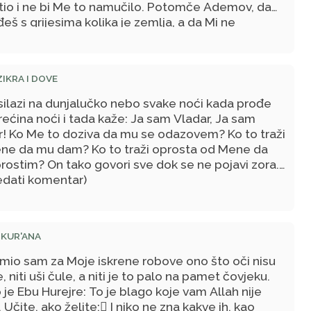
tio i ne bi Me to namučilo. Potomče Ademov, da
eš s grijesima kolika je zemlja, a da Mi ne
uješ sudruga, doći ću ti Ja s isto toliko oprosta!
ZIKRA I DOVE
silazi na dunjalučko nebo svake noći kada prođe
rećina noći i tada kaže: Ja sam Vladar, Ja sam
r! Ko Me to doziva da mu se odazovem? Ko to traži
ne da mu dam? Ko to traži oprosta od Mene da
rostim? On tako govori sve dok se ne pojavi zora.
edati komentar)
 KUR'ANA
emio sam za Moje iskrene robove ono što oči nisu
e, niti uši čule, a niti je to palo na pamet čovjeku.
je Ebu Hurejre: To je blago koje vam Allah nije
. Učite, ako želite: I niko ne zna kakve ih, kao