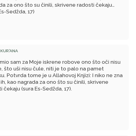
a za ono što su činili, skrivene radosti čekaju
Es-Sedžda, 17)
 KUR'ANA
emio sam za Moje iskrene robove ono što oči nisu
e, što uši nisu čule, niti je to palo na pamet
u. Potvrda tome je u Allahovoj Knjizi: I niko ne zna
ih, kao nagrada za ono što su činili, skrivene
i čekaju (sura Es-Sedžda, 17).