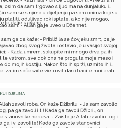
ta, osim da sam trgovao s ljudima na dunjaluku i
io sam se s njima u dijeljenju pa sam onima koji su
ju platiti, oduljivao rok isplate, a ko nije mogao,
e je dalje govorio:
ao sam. - Allah ga je uveo u Džennet.
o sam ga da kaže: - Približila se čovjeku smrt, pa je
javao zbog svog života i ostavio je u vasijet svojoj
ici: - Kada umrem, sakupite mi mnogo drva pa ih
lite vatrom, sve dok ona ne proguta moje meso i
e do mojih kostiju. Nakon što ih sprži, uzmite ih i
e, zatim sačekajte vjetrovit dan i bacite moj prah
. - Oni su to uradili. Zatim ga je Allah oživio i
: - Zašto si to uradio? - On je odgovorio: - Iz straha
e! Allah mu je oprostio. Ukbe b. Amr je izjavio -
KU I DJELIMA
m ga da je rekao da je to bio kradljivac grobova.
llah zavoli roba, On kaže Džibrilu: - Ja sam zavolio
tog, pa ga zavoli i ti! Kada ga zavoli Džibril, on
 stanovnike nebesa: - Zaista je Allah zavolio tog i
a ga i vi zavolite! Kada ga zavole stanovnici