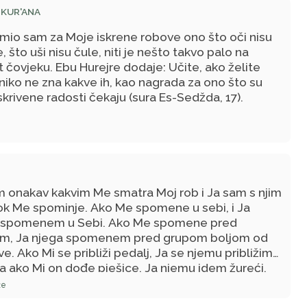
 KUR'ANA
emio sam za Moje iskrene robove ono što oči nisu
e, što uši nisu čule, niti je nešto takvo palo na
čovjeku. Ebu Hurejre dodaje: Učite, ako želite
I niko ne zna kakve ih, kao nagrada za ono što su
, skrivene radosti čekaju (sura Es-Sedžda, 17).
m onakav kakvim Me smatra Moj rob i Ja sam s njim
ok Me spominje. Ako Me spomene u sebi, i Ja
 spomenem u Sebi. Ako Me spomene pred
m, Ja njega spomenem pred grupom boljom od
e. Ako Mi se približi pedalj, Ja se njemu približim
 a ako Mi on dođe pješice, Ja njemu idem žureći.
že