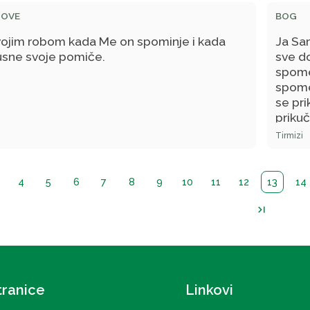
DOVE
BOG
vojim robom kada Me on spominje i kada
Ja Sa
sne svoje pomiče.
sve d
spome
spome
se pri
prikuč
ide pj
Tirmizi
4
5
6
7
8
9
10
11
12
13
14
last_page
tranice
Linkovi