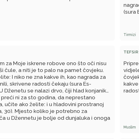
nagrad
(sura 
Tirmizi
TEFSIR
m za Moje iskrene robove ono što oči nisu
Pripr
 uši čule, a niti je to palo na pamet čovjeku.
vidjel
lite: I niko ne zna kakve ih, kao nagrada za
čovjek
nili, skrivene radosti čekaju (sura Es-
kakve 
U Dženetu se nalazi drvo, čiji hlad konjanik
radost
preći ni za sto godina, da neprestano
, učite ako želite: i u hladovini prostranoj
a, 30). Mjesto koliko je potrebno za
ča u Džennetu je bolje od dunjaluka i onoga
mu. Stoga učite, ako želite: I ko bude od
Muslim
 i u Džennet uveden - taj je postigao što je
t na ovom svijetu je samo varljivo