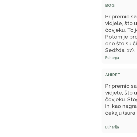
BOG
naslađivanje 
Pripremio sa
vidjele, što 
čovjeku. To 
Potom je pro
ono što su či
Sedžda, 17).
Buharija
AHIRET
Pripremio sa
vidjele, što 
čovjeku. Stog
ih, kao nagra
čekaju (sura
Buharija