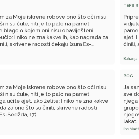
TEFSIR
(sura Ali Imran, 185).
m za Moje iskrene robove ono što oči nisu
Pripr
uši nisu čule, niti je to palo na pamet
vidjel
je blago o kojem oni nisu obaviješteni.
pamet 
učio: I niko ne zna kakve ih, kao nagrada za
ajet: 
nili, skrivene radosti čekaju (sura Es-
činili
Buharija
BOG
m za Moje iskrene robove ono što oči nisu
Ja sa
uši nisu čule, niti je to palo na pamet
sve d
a učite ajet, ako želite: I niko ne zna kakve
njega
da za ono što su činili, skrivene radosti
grupo
 Es-Sedžda, 17).
njegov
lakat,
Ibn Mad