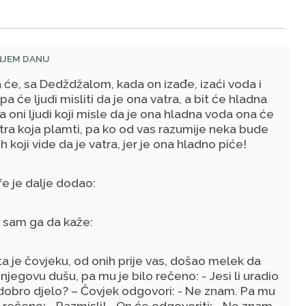
NJEM DANU
 će, sa Dedždžalom, kada on izađe, izaći voda i
 pa će ljudi misliti da je ona vatra, a bit će hladna
a oni ljudi koji misle da je ona hladna voda ona će
atra koja plamti, pa ko od vas razumije neka bude
h koji vide da je vatra, jer je ona hladno piće!
e je dalje dodao:
o sam ga da kaže:
ta je čovjeku, od onih prije vas, došao melek da
 njegovu dušu, pa mu je bilo rečeno: - Jesi li uradio
dobro djelo? – Čovjek odgovori: - Ne znam. Pa mu
o rečeno: - Razmisli! - On će odgovoriti: - Ne znam