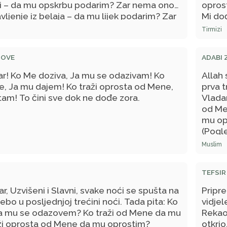
ži – da mu opskrbu podarim? Zar nema onog
opros
bavljenje iz belaja – da mu lijek podarim? Zar
Mi dođ
 Zar nema takvih? To ponavlja sve dok ne
pripis
Tirmizi
.
DOVE
ADABI 
r! Ko Me doziva, Ja mu se odazivam! Ko
Allah 
e, Ja mu dajem! Ko traži oprosta od Mene,
prva t
am! To čini sve dok ne dođe zora.
Vlada
od Me
mu op
(Pogl
Muslim
TEFSIR
, Uzvišeni i Slavni, svake noći se spušta na
Pripr
bo u posljednjoj trećini noći. Tada pita: Ko
vidjel
a mu se odazovem? Ko traži od Mene da mu
Rekao 
ži oprosta od Mene da mu oprostim?
otkrio