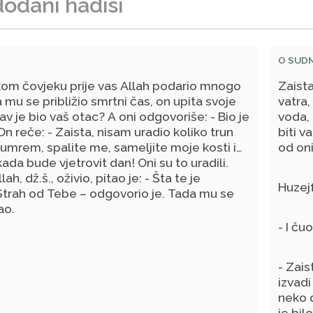
dodani hadisi
O SUD
kom čovjeku prije vas Allah podario mnogo
Zaista
 mu se približio smrtni čas, on upita svoje
vatra,
av je bio vaš otac? A oni odgovoriše: - Bio je
voda, 
n reče: - Zaista, nisam uradio koliko trun
biti v
umrem, spalite me, sameljite moje kosti i
od oni
ada bude vjetrovit dan! Oni su to uradili.
ah, dž.š., oživio, pitao je: - Šta te je
Huzejf
Strah od Tebe – odgovorio je. Tada mu se
ao.
- I ču
- Zais
izvadi
neko 
je bil