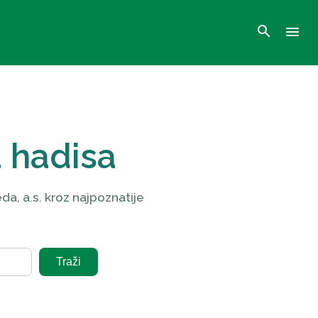
search
menu
a hadisa
a, a.s. kroz najpoznatije
Traži