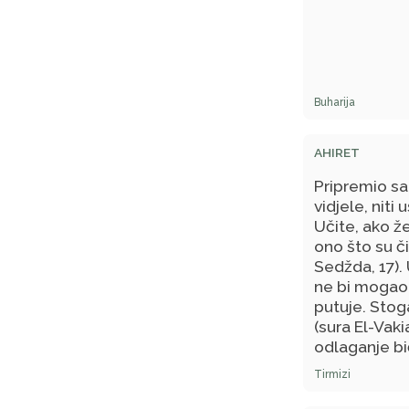
Buharija
AHIRET
Pripremio sa
vidjele, niti
Učite, ako že
ono što su či
Sedžda, 17). 
ne bi mogao 
putuje. Stoga
(sura El-Vaki
odlaganje bi
što je na nje
Tirmizi
vatre udaljen
želio; a živo