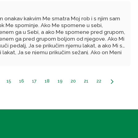
m onakav kakvim Me smatra Moj rob i s njim sam
ok Me spominje. Ako Me spomene u sebi,
nem ga u Sebi, a ako Me spomene pred grupom,
nem ga pred grupom boljom od njegove. Ako Mi
kuči pedalj, Ja se prikučim njemu lakat, a ako Mi se
i lakat, Ja se njemu prikučim sežanj. Ako on Meni
ešice, Ja njemu idem žureći.
15
16
17
18
19
20
21
22
arrow_forward_ios