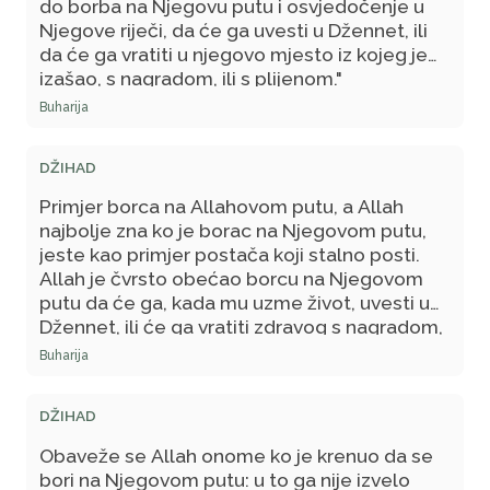
do borba na Njegovu putu i osvjedočenje u
Njegove riječi, da će ga uvesti u Džennet, ili
da će ga vratiti u njegovo mjesto iz kojeg je
izašao, s nagradom, ili s plijenom."
Buharija
DŽIHAD
Primjer borca na Allahovom putu, a Allah
najbolje zna ko je borac na Njegovom putu,
jeste kao primjer postača koji stalno posti.
Allah je čvrsto obećao borcu na Njegovom
putu da će ga, kada mu uzme život, uvesti u
Džennet, ili će ga vratiti zdravog s nagradom,
ili s plijenom.
Buharija
DŽIHAD
Obaveže se Allah onome ko je krenuo da se
bori na Njegovom putu: u to ga nije izvelo