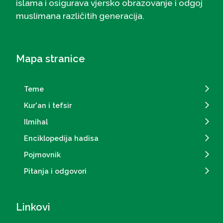
islama i osigurava vjersko obrazovanje i odgoj
muslimana različitih generacija.
Mapa stranice
Teme
Kur'an i tefsir
Ilmihal
Enciklopedija hadisa
Pojmovnik
Pitanja i odgovori
Linkovi