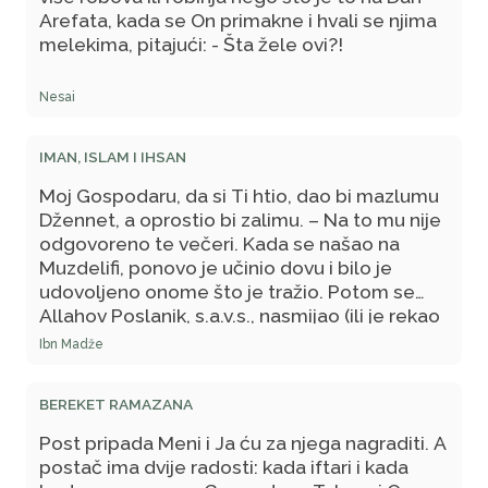
su oni radili poslije tebe!
Arefata, kada se On primakne i hvali se njima
melekima, pitajući: - Šta žele ovi?!
Nesai
IMAN, ISLAM I IHSAN
Moj Gospodaru, da si Ti htio, dao bi mazlumu
Džennet, a oprostio bi zalimu. – Na to mu nije
odgovoreno te večeri. Kada se našao na
Muzdelifi, ponovo je učinio dovu i bilo je
udovoljeno onome što je tražio. Potom se
Allahov Poslanik, s.a.v.s., nasmijao (ili je rekao
da se nasmiješio), na što su ga upitali Ebu
Ibn Madže
Bekr i Omer: - Ti si nam draži od oca i majke.
Zaista je ovo vrijeme u kojem se nisi smijao.
BEREKET RAMAZANA
Što te je sada nasmijalo, učinio te Allah vazda
nasmijanim?! - On odgovori: - Zaista je
Post pripada Meni i Ja ću za njega nagraditi. A
neprijatelj Allahov Iblis, nakon što je saznao
postač ima dvije radosti: kada iftari i kada
da je Allah, dž.š., već udovoljio mojoj dovi i