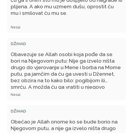
plijena. A ako mu uzmem dušu, oprostit ću
mu i smilovat ću mu se.
Nesai
DŽIHAD
Obavezuje se Allah osobi koja pođe da se
bori na Njegovom putu: Nije ga izvelo ništa
drugo do vjerovanje u Mene i borba na Mome
putu, pa jamčim da ću ga uvesti u Džennet,
bez obzira na to kako bilo: pogibijom ili
smrću. A možda ću ga vratiti u njegovo
mjesto iz kojeg je krenuo, zajedno s onim što
Nesai
je stekao: nagradom ili plijenom.
DŽIHAD
Obećao je Allah onome ko se bude borio na
Njegovom putu, a nije ga izvelo ništa drugo