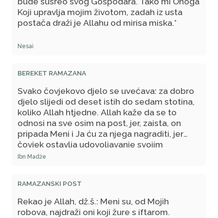
bude susreo svog Gospodara. Tako mi Onoga
oprostio mome ummetu, uzeo zemlju i
Koji upravlja mojim životom, zadah iz usta
prosuo je sebi po glavi, dozivajući proklestvo i
postača draži je Allahu od mirisa miska.*
propast, pa me nasmijala ta njegova
uznemirenost.
Nesai
BEREKET RAMAZANA
Svako čovjekovo djelo se uvećava: za dobro
djelo slijedi od deset istih do sedam stotina,
koliko Allah htjedne. Allah kaže da se to
odnosi na sve osim na post, jer, zaista, on
pripada Meni i Ja ću za njega nagraditi, jer
čovjek ostavlja udovoljavanje svojim
strastima i hranu zbog Mene". - Postač ima
Ibn Madže
dvije radosti: radost kada se iftari i radost
kada bude susreo svog Gospodara. A zadah
RAMAZANSKI POST
iz usta postača je draži Allahu od mirisa
miska.
Rekao je Allah, dž.š.: Meni su, od Mojih
robova, najdraži oni koji žure s iftarom.