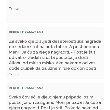
Tirmizi
BEREKET RAMAZANA
Za svako djelo slijedi deseterostruka nagrada
do sedam stotina puta toliko. A post pripada
Meni i Ja ću za njega nagraditi. - Post je štit
od vatre. Zadah iz usta postača je draži
Allahu od mirisa miska. Ako nekome od vas
dođe glupak da ga uznemiruje dok on posti
neka mu tada on kaže: Ja postim!"
Tirmizi
BEREKET RAMAZANA
Svako čovječije djelo njemu pripada, osim
posta, jer on zasigurno Meni pripada i Ja ću za
njega nagraditi. Post je štit. Pa kada neko od