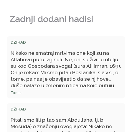
Zadnji dodani hadisi
DŽIHAD
Nikako ne smatraj mrtvima one koji su na
Allahovu putu izginuli! Ne, oni su živi i u obilju
su kod Gospodara svoga! (sura Ali Imran, 169).
On je rekao: Mi smo pitali Poslanika, s.a.v.s., o
tome, pa nas je obavijestio da se njihove
duše nalaze u zelenim pticama koje putuju
po Džennetu kuda god požele i vraćaju se u
Tirmizi
kandilje okačene o Arš. Jednom im se ukazao
njihov Gospodar i upitao: Da li vam što
DŽIHAD
nedostaje; da vam to dam? - Oni su
odgovorili: Gospodaru naš, kako da nam
Pitali smo (ili pitao sam Abdullaha, tj. b.
nešto nadostaje, a mi letimo Džennetom
Mesuda) o značenju ovog ajeta: Nikako ne
kudgod poželimo? On im je pokakazao drugi