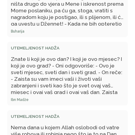
ništa drugo do vjera u Mene i iskrenost prema
Mome poslaniku, pa ću ga, stoga, vratiti s
nagradom koju je postigao, ili s plijenom, ili ću
ga uvestu u Džennet! - Kada ne bih opteretio
svoj ummet, ne bih izostao iza vojske u
Buharija
pohodu i tako bih želio da budem ubijen na
Allahovom putu, zatim oživljen, a zatim
UTEMELJENOST HADŽA
ubijen, pa opet oživljen pa ubijen.
Znate li koji je ovo dan? I koji je ovo mjesec? I
koji je ovo grad? - Oni odgovoriše: - Ovo je
sveti mjesec, sveti dan i sveti grad. - On reče:
- Zaista su vam imeci vaši i životi vaši
zabranjeni i sveti kao što je svet ovaj vaš
mjesec i ovaj vaš grad i ovaj vaš dan. Zaista
ću vas predvoditi do izvora Havd i ponosit ću
Ibn Madže
se vašom brojnošću nad ostalim narodima.
Stoga me nemojte osramotiti! Zaista sam
UTEMELJENOST HADŽA
izbavitelj ljudima, koji će od mene tražiti da ih
izbavim, pa ću reći: Gospodaru moj, ashabi
Nema dana u kojem Allah oslobodi od vatre
moji! On će reći: - Tebi nije poznato ono šta
više robova ili robinja nego što je to na Dan