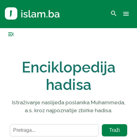
search
menu
menu_open
Enciklopedija
hadisa
Istraživanje naslijeđa poslanika Muhammeda,
a.s. kroz najpoznatije zbirke hadisa.
Traži