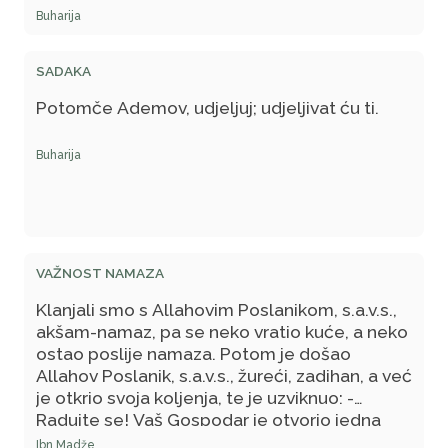
mizan (vaga).
Buharija
SADAKA
Potomče Ademov, udjeljuj; udjeljivat ću ti.
Buharija
VAŽNOST NAMAZA
Klanjali smo s Allahovim Poslanikom, s.a.v.s.,
akšam-namaz, pa se neko vratio kuće, a neko
ostao poslije namaza. Potom je došao
Allahov Poslanik, s.a.v.s., žureći, zadihan, a već
je otkrio svoja koljenja, te je uzviknuo: -
Radujte se! Vaš Gospodar je otvorio jedna
vrata nebesa i vama se hvali Svojim
Ibn Madže