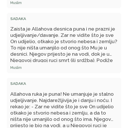
Muslim
SADAKA
Zaista je Allahova desnica puna i ne prazni je
udjeljivanje/davanje. Zar ne vidite što je sve
On udijelio, otkako je stvorio nebesa i zemlju?
To nije ništa umanjilo od onog što Mu je u
desnici. Njegov prijesto je na vodi, dok je u
Njegovoj drugoj ruci smrt (ili srdžba). Podiže
je On i spušta.
Muslim
SADAKA
Allahova ruka je puna! Ne umanjuje je stalno
udjeljivanje. Najdarežljivija je i danju i noću. I
rekao je: - Zar ne vidite što je sve On udijelio
otkako je stvorio nebesa i zemlju, a da to
ništa nije umanjilo od onog što ima. Njegov
prijesto je bio na vodi, a u Njegovoj ruci je