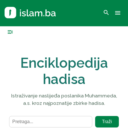
search
menu
menu_open
Enciklopedija
hadisa
Istraživanje naslijeđa poslanika Muhammeda,
a.s. kroz najpoznatije zbirke hadisa.
Traži