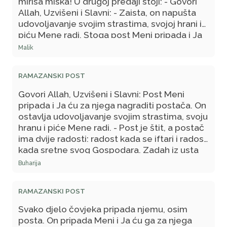
mirisa miska! U drugoj predaji stoji: - Govori
Allah, Uzvišeni i Slavni: - Zaista, on napušta
udovoljavanje svojim strastima, svojoj hrani i
piću Mene radi. Stoga post Meni pripada i Ja
ću za njega nagraditi. Za svako dobro djelo
Malik
slijedi deseterostruka nagrada do sedam
stotina takvih, osim za post, on Meni pripada i
RAMAZANSKI POST
Ja ću za njega nagraditi.
Govori Allah, Uzvišeni i Slavni: Post Meni
pripada i Ja ću za njega nagraditi postača. On
ostavlja udovoljavanje svojim strastima, svoju
hranu i piće Mene radi. - Post je štit, a postač
ima dvije radosti: radost kada se iftari i radost
kada sretne svog Gospodara. Zadah iz usta
postača je draži Allahu od mirisa miska.
Buharija
RAMAZANSKI POST
Svako djelo čovjeka pripada njemu, osim
posta. On pripada Meni i Ja ću ga za njega