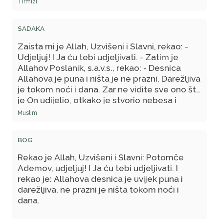
Tirmizi
SADAKA
Zaista mi je Allah, Uzvišeni i Slavni, rekao: -
Udjeljuj! I Ja ću tebi udjeljivati. - Zatim je
Allahov Poslanik, s.a.v.s., rekao: - Desnica
Allahova je puna i ništa je ne prazni. Darežljiva
je tokom noći i dana. Zar ne vidite sve ono što
je On udijelio, otkako je stvorio nebesa i
zemlju?! Ništa od toga nije umanjilo od onoga
Muslim
što ima. - Rekao je još: - Njegov prijesto je na
vodi, a u Njegovoj drugoj ruci je srdžba.
BOG
Podiže je On i spušta.
Rekao je Allah, Uzvišeni i Slavni: Potomče
Ademov, udjeljuj! I Ja ću tebi udjeljivati. I
rekao je: Allahova desnica je uvijek puna i
darežljiva, ne prazni je ništa tokom noći i
dana.