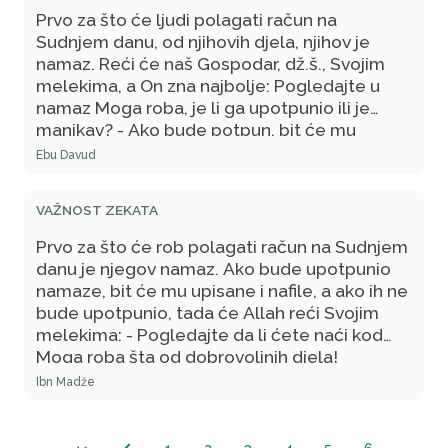
ko Tebe voli, i ljubav prema djelu koje
Prvo za što će ljudi polagati račun na
približava Tvojoj ljubavi. Na kraju je Allahov
Sudnjem danu, od njihovih djela, njihov je
Poslanik, s.a.v.s., kazao: - Ovo je istina, pa je
namaz. Reći će naš Gospodar, dž.š., Svojim
naučite i druge njoj podučavajte.
melekima, a On zna najbolje: Pogledajte u
namaz Moga roba, je li ga upotpunio ili je
manjkav? - Ako bude potpun, bit će mu
upisan kao takav, a ako mu bude nešto
Ebu Davud
nedostajalo, tada će reći: - Pogledajte da li
Moj rob ima dobrovoljnih djela! - Ako bude
VAŽNOST ZEKATA
imao dobrovoljnih djela, tada će On reći: -
Upotpunite Mome robu njegove farzove
Prvo za što će rob polagati račun na Sudnjem
njegovim dobrovoljnim djelima. - Zatim će se,
danu je njegov namaz. Ako bude upotpunio
na isti način, nastaviti sa ostalim djelima.
namaze, bit će mu upisane i nafile, a ako ih ne
bude upotpunio, tada će Allah reći Svojim
melekima: - Pogledajte da li ćete naći kod
Moga roba šta od dobrovoljnih djela!
Upotpunite njima ono što nedostaje od
Ibn Madže
njegovih farzova!- Zatim će se, na isti način,
nastaviti s ostalim djelima.