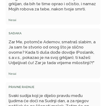
grkljan, da bih te time oprao i očistio, i namaz
Mojih robova za tebe, nakon tvoje smrti.
Nesai
SADAKA
Zar Me, potomče Ademov, smatraš slabim, a
Ja sam te stvorio od onog što je slično
ovome? Kada ti duša dođe dovdje (Poslanik,
s.a.v.s., pokazao je na svoj grkljan), ti kažeš:
Udjeljivat ću! Zar je tada vrijeme milostinji?!"
Nesai
PRAVNE RADNJE
Svaki sudija koji je dijelio pravdu među
ljudima će doći na Sudnji dan, a za njegov
potiljak će ga ščepati melek. Zatim će on