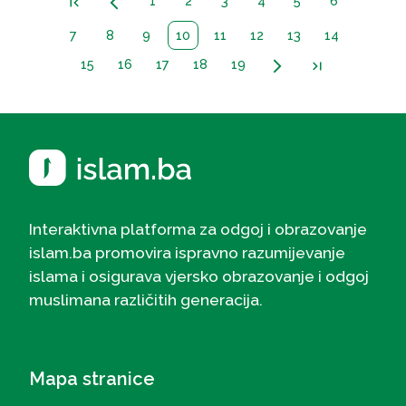
1
2
3
4
5
6
first_page
arrow_back_ios_new
7
8
9
10
11
12
13
14
15
16
17
18
19
arrow_forward_ios
last_page
Interaktivna platforma za odgoj i obrazovanje
islam.ba promovira ispravno razumijevanje
islama i osigurava vjersko obrazovanje i odgoj
muslimana različitih generacija.
Mapa stranice