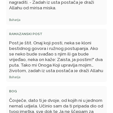
nagraditi. - Zadah iz usta postača je draži
Allahu od mirisa miska.
Buharija
RAMAZANSKI POST
Post je štit. Onaj koji posti, neka se kloni
bestidnog govora i ružnog postupanja. Ako
se neko bude svađao s njim ili ga bude
vrijeđao, neka on kaže: Zaista, ja postim!" dva
puta. Tako mi Onoga Koji upravlja mojim
životom, zadah iz usta postača je draži Allahu
od mirisa miska. On ostavlja svoju hranu, piće i
Buharija
udovoljavanje strastima zbog Mene. Post
Meni pripada i Ja ću za njega nagraditi. A za
BOG
svako dobro djelo slijedi deseterostruka
nagrada
Čovječe, dato ti je dvoje, od kojih ni u jednom
nemaš udjela. Učinio sam da ti pripada dio od
tvog imetka, sve dok te Ja ne ščepam za