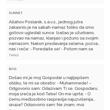
melekima. On govori: - Pogledajte Moje
robove; završili su farz, a iščekuju sljedeći!
SUNNET
Allahov Poslanik, s.a.v.s., jednog jutra
zakasnio je na sabah-namaz toliko da smo
gotovo ugledali sunce. Izašao je užurbano,
pozvao na namaz, klanjao i požurio sa svojim
namazom. Nakon predavanja selama, pozva
nas i reče: - Poredajte se! - Potom nam se
približio i rekao: - Obavijestit ću vas zbog
Tirmizi
čega sam zakasnio jutros. Bio sam ustao
noćas, uzeo abdest i klanjao koliko sam bio u
BOG
stanju. Zadrijemao sam na namazu toliko da
mi je postalo teško. Baš u tom trenu sam se
Došao mi je moj Gospodar u najljepšem
našao da stojim pred svojim Gospodarom,
obliku, te mi se obratio: - Muhammede! –
dž.š., Koji je bio u najljepšem obliku. On me
Odgovorio sam: Odazivam Ti se, Gospodaru,
pozva: - Muhammede! Odgovorio sam:
moja sreća je kod Tebe! On me upita: - O
Odazivam Ti se, moj Gospodaru! On me upita:
čemu međusobno raspravlja najuzvišenija
- O čemu raspravlja najuzvišenija grupa? -
grupa? Odgovorio sam: Ne znam, moj
Odgovorio sam da ne znam. Ponovio je to tri
Gospodaru! Tada je On stavio Svoju ruku