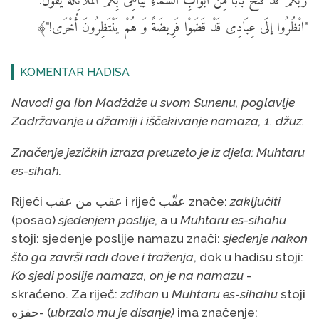
رَبُّكُمْ قَدْ فَتَحَ بَابًا مِنْ أَبْوَابِ السَّمَاءِ يُبَاهِى بِكُمْ المَلائِكَةَ يَقُولُ:
"انْظُرُوا إلَى عِبَادِى قَدْ قَضَوْا فَرِيضَةً وَ هُمْ يَنْتَظِرُونَ أُخْرَى!"﴾
KOMENTAR HADISA
Navodi ga Ibn Madždže u svom Sunenu, poglavlje
Zadržavanje u džamiji i iščekivanje namaza, 1. džuz.
Značenje jezičkih izraza preuzeto je iz djela: Muhtaru
es-sihah.
Riječi عقب من عقب i riječ عقّب znače:
zaključiti
(posao)
sjedenjem poslije
, a u
Muhtaru es-sihahu
stoji: sjedenje poslije namazu znači:
sjedenje nakon
što ga završi radi dove i traženja
, dok u hadisu stoji:
Ko sjedi poslije namaza, on je na namazu
-
skraćeno. Za riječ:
zdihan
u
Muhtaru es-sihahu
stoji
حفزه- (
ubrzalo mu je disanje)
ima značenje: