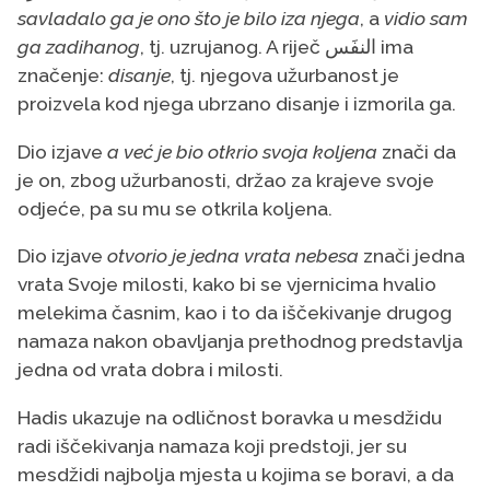
savladalo ga je ono što je bilo iza
njega
, a
vidio sam
ga zadihanog
, tj. uzrujanog. A riječ النفَس
ima
značenje:
disanje
, tj. njegova užurbanost je
proizvela kod njega ubrzano disanje i izmorila ga.
Dio izjave
a već je bio otkrio svoja koljena
znači da
je on, zbog užurbanosti, držao za krajeve svoje
odjeće, pa su mu se otkrila koljena.
Dio izjave
otvorio je jedna vrata nebesa
znači jedna
vrata Svoje milosti, kako bi se vjernicima hvalio
melekima časnim, kao i to da iščekivanje drugog
namaza nakon obavljanja prethodnog predstavlja
jedna od vrata dobra i milosti.
Hadis ukazuje na odličnost boravka u mesdžidu
radi iščekivanja namaza koji predstoji, jer su
mesdžidi najbolja mjesta u kojima se boravi, a da