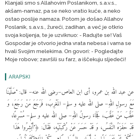
Klanjali smo s Allahovim Poslanikom, s.a.v.s.,
akšam-namaz, pa se neko vratio kuće, a neko
ostao poslije namaza. Potom je došao Allahov
Poslanik, s.a.v.s., žureći, zadihan, a već je otkrio
svoja koljenja, te je uzviknuo: - Radujte se! Vaš
Gospodar je otvorio jedna vrata nebesa i vama se
hvali Svojim melekima. On govori: - Pogledajte
Moje robove; završili su farz, a iščekuju sljedeći!
ARAPSKI
عن عبد الله بن عمرو، أى ابن العاص–رضى الله عنه– قال: "صَلَّيْنَا
مَعَ رسولِ اللهِ– صلى الله عليه و سلم– المَغْرِبَ، فَرَجَعَ مَنْ رَجَعَ، وَ
عَقَّبَ مَنْ عَقَّبَ، فَجَاءَ رسولُ اللهِ– صلى الله عليه و سلم– مُسْرِعًا،
قَدْ حَفَزَهُ النَّفَسُ، وَ قَدْ حَسَرَ عَنْ رُكْبَتَيْهِ، فَقَالَ: ﴿"أَبْشِرُوا هَذَا