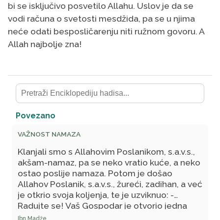
bi se isključivo posvetilo Allahu. Uslov je da se
vodi računa o svetosti mesdžida, pa se u njima
neće odati besposličarenju niti ružnom govoru. A
Allah najbolje zna!
Povezano
VAŽNOST NAMAZA
Klanjali smo s Allahovim Poslanikom, s.a.v.s.,
akšam-namaz, pa se neko vratio kuće, a neko
ostao poslije namaza. Potom je došao
Allahov Poslanik, s.a.v.s., žureći, zadihan, a već
je otkrio svoja koljenja, te je uzviknuo: -
Radujte se! Vaš Gospodar je otvorio jedna
vrata nebesa i vama se hvali Svojim
Ibn Madže