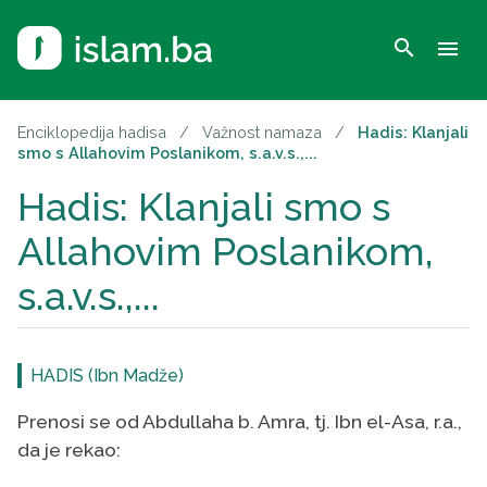
search
menu
Enciklopedija hadisa
/
Važnost namaza
/
Hadis: Klanjali
smo s Allahovim Poslanikom, s.a.v.s.,...
Hadis: Klanjali smo s
Allahovim Poslanikom,
s.a.v.s.,...
HADIS (Ibn Madže)
Prenosi se od Abdullaha b. Amra, tj. Ibn el-Asa, r.a.,
da je rekao: