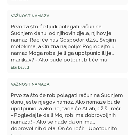
melekima. On govori: - Pogledajte Moje
robove; završili su farz, a iščekuju sljedeći!
VAŽNOST NAMAZA
Prvo za što će ljudi polagati račun na
Sudnjem danu, od njihovih djela, njihov je
namaz. Reći će naš Gospodar, dž.š., Svojim
melekima, a On zna najbolje: Pogledajte u
namaz Moga roba, je li ga upotpunio ili je
manjkav? - Ako bude potpun, bit će mu
upisan kao takav, a ako mu bude nešto
Ebu Davud
nedostajalo, tada će reći: - Pogledajte da li
Moj rob ima dobrovoljnih djela! - Ako bude
VAŽNOST NAMAZA
imao dobrovoljnih djela, tada će On reći: -
Upotpunite Mome robu njegove farzove
Prvo za što će rob polagati račun na Sudnjem
njegovim dobrovoljnim djelima. - Zatim će se,
danu jeste njegov namaz. Ako namaze bude
na isti način, nastaviti sa ostalim djelima.
upotpunio, a ako ne, tada će Allah, dž.š., reći:
- Pogledajte da li Moj rob ima dobrovoljnih
namaza! - Ako se nađe da on ima
dobrovoljnih djela, On će reći: - Upotpunite
njima farzove!