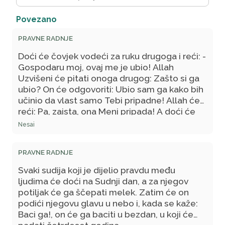
Povezano
PRAVNE RADNJE
Doći će čovjek vodeći za ruku drugoga i reći: -
Gospodaru moj, ovaj me je ubio! Allah
Uzvišeni će pitati onoga drugog: Zašto si ga
ubio? On će odgovoriti: Ubio sam ga kako bih
učinio da vlast samo Tebi pripadne! Allah će
reći: Pa, zaista, ona Meni pripada! A doći će
drugi čovjek vodeći za ruku drugoga i reći:
Nesai
Gospodaru moj, ovaj me je ubio! Allah
Uzvišeni će pitati ubicu: Zašto si ga ubio? On
PRAVNE RADNJE
će odgovoriti: Zbog toga da bi vlast pripala
čovjeku. Allah će reći: Zaista, ona ne pripada
Svaki sudija koji je dijelio pravdu među
čovjeku! Taj ubica će odgovorati za svoj
ljudima će doći na Sudnji dan, a za njegov
grijeh.
potiljak će ga ščepati melek. Zatim će on
podići njegovu glavu u nebo i, kada se kaže:
Baci ga!, on će ga baciti u bezdan, u koji će