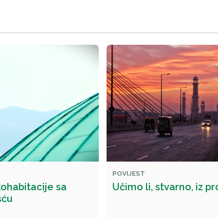
POVIJEST
ohabitacije sa
Učimo li, stvarno, iz pr
šću