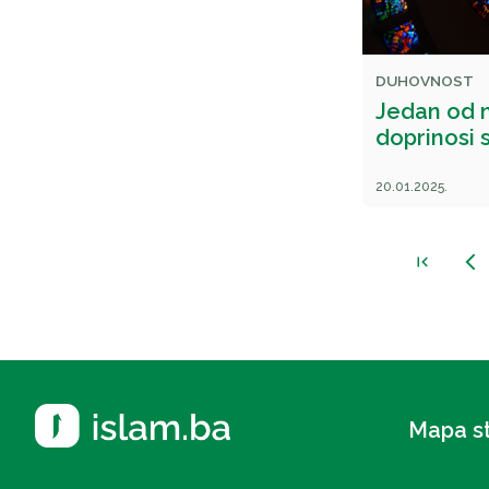
DUHOVNOST
Jedan od n
doprinosi 
20.01.2025.
first_page
arrow_back_ios_new
Mapa s