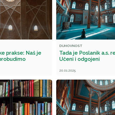
DUHOVNOST
ske prakse: Naš je
Tada je Poslanik a.s. r
 probudimo
Učeni i odgojeni
20.01.2025.