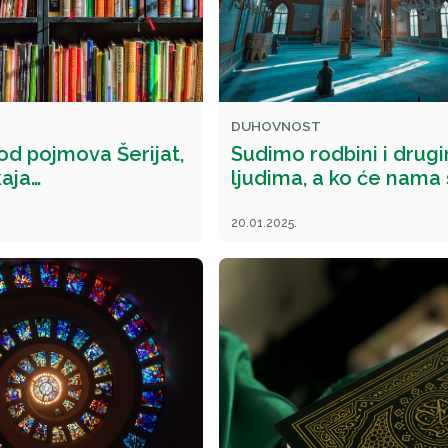
DUHOVNOST
od pojmova Šerijat,
Sudimo rodbini i drug
kaja…
ljudima, a ko će nama 
20.01.2025.