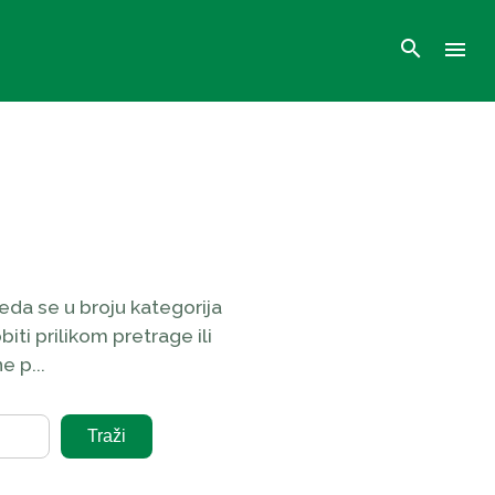
search
menu
da se u broju kategorija
iti prilikom pretrage ili
 p...
Traži