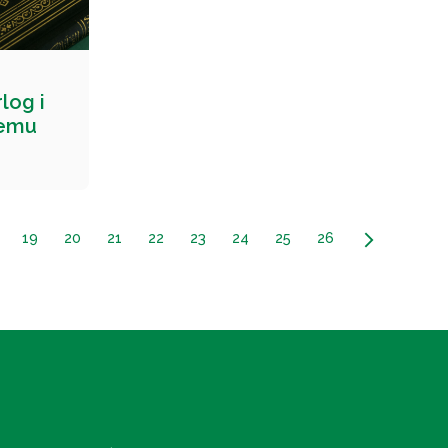
log i
jemu
19
20
21
22
23
24
25
26
arrow_forward_ios