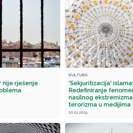
KULTURA
r nije rješenje
'Sekjuritizacija' islama
roblema
Redefiniranje fenome
nasilnog ekstremizma 
terorizma u medijima
20.01.2025.