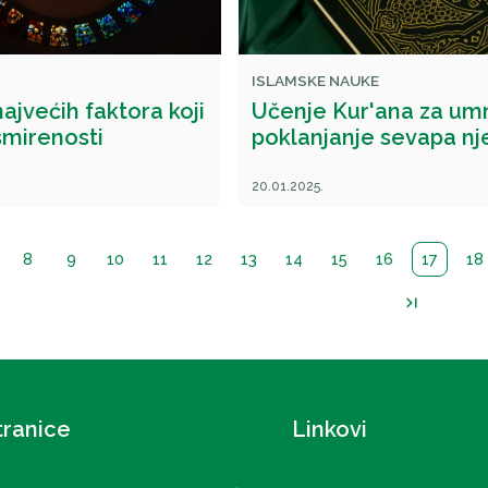
ISLAMSKE NAUKE
ajvećih faktora koji
Učenje Kur'ana za umr
smirenosti
poklanjanje sevapa n
20.01.2025.
8
9
10
11
12
13
14
15
16
17
18
last_page
tranice
Linkovi