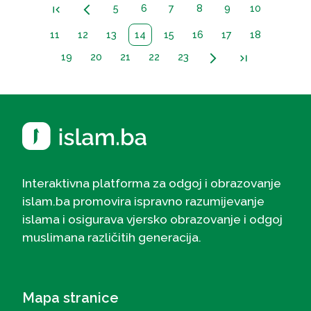
5
6
7
8
9
10
first_page
arrow_back_ios_new
11
12
13
14
15
16
17
18
19
20
21
22
23
arrow_forward_ios
last_page
Interaktivna platforma za odgoj i obrazovanje
islam.ba promovira ispravno razumijevanje
islama i osigurava vjersko obrazovanje i odgoj
muslimana različitih generacija.
Mapa stranice