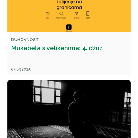
DUHOVNOST
Mukabela s velikanima: 4. džuz
03.03.2025.