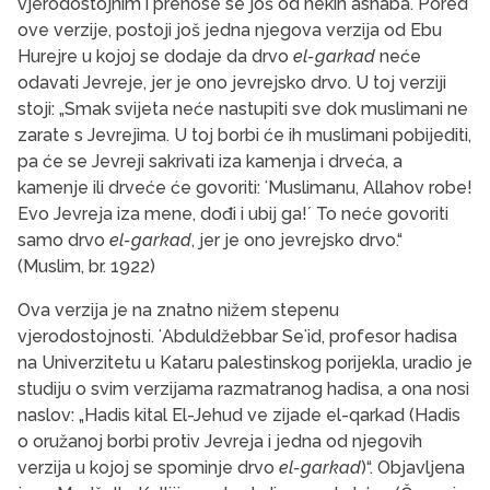
vjerodostojnim i prenose se još od nekih ashaba. Pored
ove verzije, postoji još jedna njegova verzija od Ebu
Hurejre u kojoj se dodaje da drvo
el-garkad
neće
odavati Jevreje, jer je ono jevrejsko drvo. U toj verziji
stoji: „Smak svijeta neće nastupiti sve dok muslimani ne
zarate s Jevrejima. U toj borbi će ih muslimani pobijediti,
pa će se Jevreji sakrivati iza kamenja i drveća, a
kamenje ili drveće će govoriti: ʻMuslimanu, Allahov robe!
Evo Jevreja iza mene, dođi i ubij ga!ʼ To neće govoriti
samo drvo
el-garkad
, jer je ono jevrejsko drvo.“
(Muslim, br. 1922)
Ova verzija je na znatno nižem stepenu
vjerodostojnosti. ʻAbduldžebbar Seʻid, profesor hadisa
na Univerzitetu u Kataru palestinskog porijekla, uradio je
studiju o svim verzijama razmatranog hadisa, a ona nosi
naslov: „Hadis kital El-Jehud ve zijade el-qarkad (Hadis
o oružanoj borbi protiv Jevreja i jedna od njegovih
verzija u kojoj se spominje drvo
el-garkad
)“. Objavljena