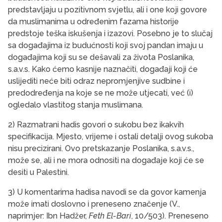
predstavljaju u pozitivnom svjetlu, ali i one koji govore
da muslimanima u određenim fazama historije
predstoje teška iskušenja i izazovi. Posebno je to slučaj
sa događajima iz budućnosti koji svoj pandan imaju u
događajima koji su se dešavali za života Poslanika,
s.a.v.s. Kako ćemo kasnije naznačiti, događaji koji će
uslijediti neće biti odraz nepromjenjive sudbine i
predodređenja na koje se ne može utjecati, već (i)
ogledalo vlastitog stanja muslimana.
2) Razmatrani hadis govori o sukobu bez ikakvih
specifikacija. Mjesto, vrijeme i ostali detalji ovog sukoba
nisu precizirani. Ovo pretskazanje Poslanika, s.a.v.s.,
može se, ali i ne mora odnositi na događaje koji će se
desiti u Palestini.
3) U komentarima hadisa navodi se da govor kamenja
može imati doslovno i preneseno značenje (V.,
naprimjer: Ibn Hadžer,
Feth El-Bari
, 10/503). Preneseno