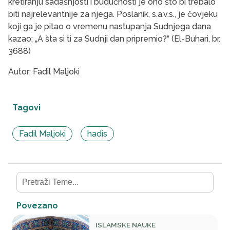
kretiranju sadašnjosti i budućnosti je ono što bi trebalo
biti najrelevantnije za njega. Poslanik, s.a.v.s., je čovjeku
koji ga je pitao o vremenu nastupanja Sudnjega dana
kazao: „A šta si ti za Sudnji dan pripremio?“ (El-Buhari, br.
3688)
Autor: Fadil Maljoki
Tagovi
Fadil Maljoki
hadis
Povezano
ISLAMSKE NAUKE