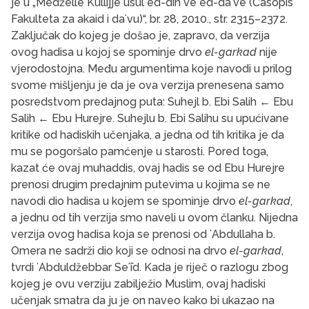
je u „Medželle Kullijje usul ed-din ve ed-daʻve (Časopis
Fakulteta za akaid i daʻvu)“, br. 28, 2010., str. 2315–2372.
Zaključak do kojeg je došao je, zapravo, da verzija
ovog hadisa u kojoj se spominje drvo
el-garkad
nije
vjerodostojna. Među argumentima koje navodi u prilog
svome mišljenju je da je ova verzija prenesena samo
posredstvom predajnog puta: Suhejl b. Ebi Salih ← Ebu
Salih ← Ebu Hurejre. Suhejlu b. Ebi Salihu su upućivane
kritike od hadiskih učenjaka, a jedna od tih kritika je da
mu se pogoršalo pamćenje u starosti. Pored toga,
kazat će ovaj muhaddis, ovaj hadis se od Ebu Hurejre
prenosi drugim predajnim putevima u kojima se ne
navodi dio hadisa u kojem se spominje drvo
el-garkad
,
a jednu od tih verzija smo naveli u ovom članku. Nijedna
verzija ovog hadisa koja se prenosi od ʻAbdullaha b.
Omera ne sadrži dio koji se odnosi na drvo
el-garkad
,
tvrdi ʻAbduldžebbar Seʻīd. Kada je riječ o razlogu zbog
kojeg je ovu verziju zabilježio Muslim, ovaj hadiski
učenjak smatra da ju je on naveo kako bi ukazao na