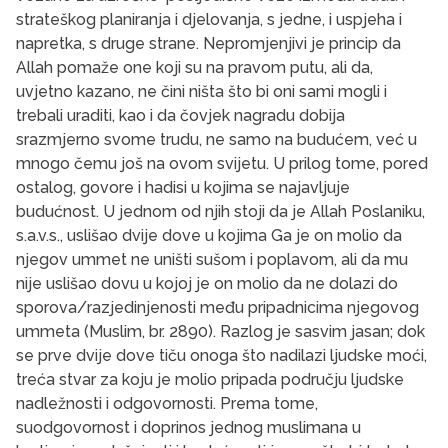
strateškog planiranja i djelovanja, s jedne, i uspjeha i
napretka, s druge strane. Nepromjenjivi je princip da
Allah pomaže one koji su na pravom putu, ali da,
uvjetno kazano, ne čini ništa što bi oni sami mogli i
trebali uraditi, kao i da čovjek nagradu dobija
srazmjerno svome trudu, ne samo na budućem, već u
mnogo čemu još na ovom svijetu. U prilog tome, pored
ostalog, govore i hadisi u kojima se najavljuje
budućnost. U jednom od njih stoji da je Allah Poslaniku,
s.a.v.s., uslišao dvije dove u kojima Ga je on molio da
njegov ummet ne uništi sušom i poplavom, ali da mu
nije uslišao dovu u kojoj je on molio da ne dolazi do
sporova/razjedinjenosti među pripadnicima njegovog
ummeta (Muslim, br. 2890). Razlog je sasvim jasan; dok
se prve dvije dove tiču onoga što nadilazi ljudske moći,
treća stvar za koju je molio pripada području ljudske
nadležnosti i odgovornosti. Prema tome,
suodgovornost i doprinos jednog muslimana u