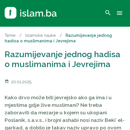
search
menu
Teme
/
Islamske nauke
/
Razumijevanje jednog
hadisa o muslimanima i Jevrejima
Razumijevanje jednog hadisa
o muslimanima i Jevrejima
calendar_month
20.01.2025.
Kako drvo može biti jevrejsko ako ga ima i u
mjestima gdje žive muslimani? Ne treba
zaboraviti da mezarje u kojem su ukopani
Poslanik, s.a.v.s., i brojni ashabi nosi naziv Bekiʻ el-
garkad, a dobilo je takav naziv upravo po ovom