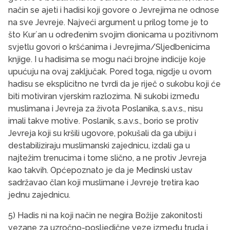
način se ajeti i hadisi koji govore o Jevrejima ne odnose
na sve Jevreje. Najveći argument u prilog tome je to
što Kurʼan u određenim svojim dionicama u pozitivnom
svjetlu govori o kršćanima i Jevrejima/Sljedbenicima
knjige. I u hadisima se mogu naći brojne indicije koje
upućuju na ovaj zaključak. Pored toga, nigdje u ovom
hadisu se eksplicitno ne tvrdi da je riječ o sukobu koji će
biti motiviran vjerskim razlozima. Ni sukobi između
muslimana i Jevreja za života Poslanika, s.a.v.s., nisu
imali takve motive. Poslanik, s.a.v.s., borio se protiv
Jevreja koji su kršili ugovore, pokušali da ga ubiju i
destabiliziraju muslimanski zajednicu, izdali ga u
najtežim trenucima i tome slično, a ne protiv Jevreja
kao takvih. Općepoznato je da je Medinski ustav
sadržavao član koji muslimane i Jevreje tretira kao
jednu zajednicu.
5) Hadis ni na koji način ne negira Božije zakonitosti
vezane za uzročno-posljedične veze između truda i