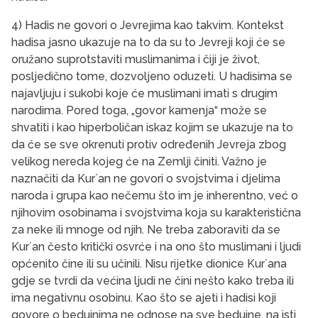
4) Hadis ne govori o Jevrejima kao takvim. Kontekst
hadisa jasno ukazuje na to da su to Jevreji koji će se
oružano suprotstaviti muslimanima i čiji je život,
posljedično tome, dozvoljeno oduzeti. U hadisima se
najavljuju i sukobi koje će muslimani imati s drugim
narodima. Pored toga, „govor kamenja“ može se
shvatiti i kao hiperboličan iskaz kojim se ukazuje na to
da će se sve okrenuti protiv određenih Jevreja zbog
velikog nereda kojeg će na Zemlji činiti. Važno je
naznačiti da Kurʼan ne govori o svojstvima i djelima
naroda i grupa kao nečemu što im je inherentno, već o
njihovim osobinama i svojstvima koja su karakteristična
za neke ili mnoge od njih. Ne treba zaboraviti da se
Kurʼan često kritički osvrće i na ono što muslimani i ljudi
općenito čine ili su učinili. Nisu rijetke dionice Kurʼana
gdje se tvrdi da većina ljudi ne čini nešto kako treba ili
ima negativnu osobinu. Kao što se ajeti i hadisi koji
govore o beduinima ne odnose na sve beduine, na isti