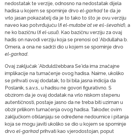
nedostatak te verzije, odnosno na nedostatak dijela
hadisa u kojem se spominje drvo
el-garkad
te da je
vrlo jasan pokazatelj da je to tako to što je ovu verziju
naveo kao potvrđujuću (
fi el-mutabeʻat ve eš-ševahid
), a
ne ko bazičnu (
fi el-usul
). Kao bazičnu verziju za ovaj
hadis on navodi verziju koja se prenosi od ʻAbdullaha b.
Omera, a ona ne sadrži dio u kojem se spominje drvo
el-garkad
.
Ovaj zaključak ʻAbduldžebbara Seʻida ima značajne
implikacije na tumačenje ovog hadisa. Naime, ukoliko
se prihvati ovaj dodatak, to bi bila jasna indicija da
Poslanik, s.a.v.s., u hadisu ne govori figurativno. S
obzirom da je ovaj dodatak na vrlo niskom stepenu
autentičnosti, postaje jasno da ne treba biti uziman u
obzir prilikom tumačenja ovog hadisa. Također, ovim
zaključkom otklanjaju se određene nedoumice i pitanja
koja se mogu javiti ukoliko se dio u kojem se spominje
drvo
el-garkad
prihvati kao vjerodostojan, poput