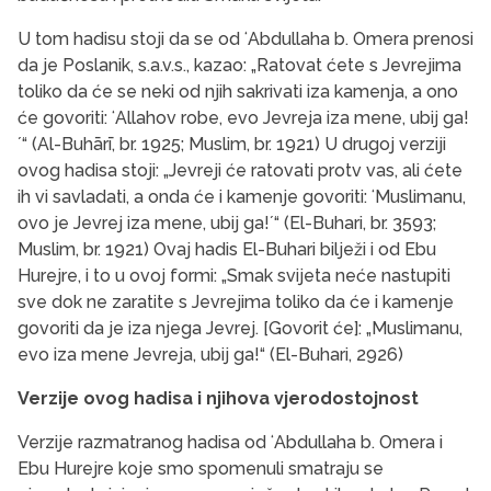
U tom hadisu stoji da se od ʻAbdullaha b. Omera prenosi
da je Poslanik, s.a.v.s., kazao: „Ratovat ćete s Jevrejima
toliko da će se neki od njih sakrivati iza kamenja, a ono
će govoriti: ʻAllahov robe, evo Jevreja iza mene, ubij ga!
ʼ“ (Al-Buhārī, br. 1925; Muslim, br. 1921) U drugoj verziji
ovog hadisa stoji: „Jevreji će ratovati protv vas, ali ćete
ih vi savladati, a onda će i kamenje govoriti: ʻMuslimanu,
ovo je Jevrej iza mene, ubij ga!ʼ“ (El-Buhari, br. 3593;
Muslim, br. 1921) Ovaj hadis El-Buhari bilježi i od Ebu
Hurejre, i to u ovoj formi: „Smak svijeta neće nastupiti
sve dok ne zaratite s Jevrejima toliko da će i kamenje
govoriti da je iza njega Jevrej. [Govorit će]: „Muslimanu,
evo iza mene Jevreja, ubij ga!“ (El-Buhari, 2926)
Verzije ovog hadisa i njihova vjerodostojnost
Verzije razmatranog hadisa od ʻAbdullaha b. Omera i
Ebu Hurejre koje smo spomenuli smatraju se