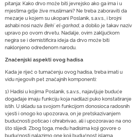
pitanja: Kako drvo može biti jevrejsko ako ga ima i u
mjestima gdje žive muslimani? Ne treba zaboraviti da
mezarje u kojem su ukopani Poslanik, s.a.v.s., i brojni
ashabi nosi naziv
Bekiʻ el-garkad
, a dobilo je takav naziv
upravo po ovom drvetu. Nadalje, ovim zaključkom
negira se i demistificira ideja da drvo može biti
naklonjeno određenom narodu.
Značenjski aspekti ovog hadisa
Kada je riječ o tumačenju ovog hadisa, treba imati u
vidu njegovih pet značajnih komponenti:
1) Hadisi u kojima Poslanik, s.a.v.s., najavljuje buduće
događaje imaju funkciju koja nadilazi puko konstatiranje
istih. U skladu sa svojom funkcijom donosioca radosnih
vjesti i onogo ko upozorava, on je pretskazivanjem
budućnosti poticao i ohrabrivao, ali i upozoravao na ono
što slijedi. Zbog toga, među hadisima koji govore o
budućnosti nalazimo one koji budućnost islama