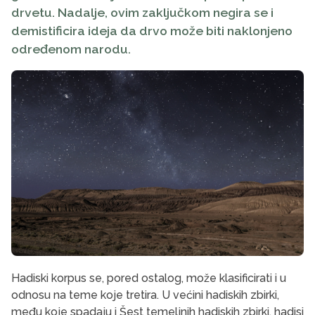
drvetu. Nadalje, ovim zaključkom negira se i
demistificira ideja da drvo može biti naklonjeno
određenom narodu.
Hadiski korpus se, pored ostalog, može klasificirati i u
odnosu na teme koje tretira. U većini hadiskih zbirki,
među koje spadaju i Šest temeljnih hadiskih zbirki, hadisi