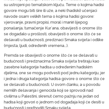
su ustrojeni po tematskom ključu. Teme o kojima hadisi
govore mogu biti šire ili uže, a neki (hadiski) učenjaci
navode osam velikih tema o kojima hadisi govore:
vjerovanje, pravni propisi, moral i maniri lijepog
ponašanja, tumačenje Kurʼana, obavijesti o onome što
se događalo u prošlosti, obavijesti o onome što će se
dešavati u budućnosti, predznaci Smaka svijeta i odlike
(mjesta, ljudi, određenih vremena...).
Premda se obavijesti o onome što će se dešavati u
budućnosti i predznacima Smaka svijeta tretiraju kao
zasebne kategorije hadisa u određenim hadiskim
djelima, one se mogu podvesti pod jednu kategoriju, jer
i jedna i druga kategorija hadisa govore o onome što će
se dešavati u budućnosti. U ovom članku, a u povodu
nemilih dešavanja i genocida koji se sprovodi nad
civilima u Palestini, skrenut ćemo pažnju na jedan od
hadisa koji govori o jednom od događaja koji će desiti u
budućnosti i prethoditi Smaku svijeta.