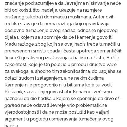
značenje podrazumijeva da Jevrejima ni skrivanje neće
biti od koristi, što, nadalje, ukazuje na razmjere
oružanog sukoba i dominaciju muslimana. Autor ovih
redaka stava je da nema razloga koji opravdavaju
doslovno tumačenje ovog hadisa, odnosno njegovog
dijela u kojem se spominje da će i kamenje govoriti.
Među razloge zbog kojih se ovaj hadis treba tumačiti u
prenesenom smislu spada i česta upotreba semantičkih
figura/figurativnog izražavanja u hadisima. Usto, Božije
zakonitosti koje je On položio u prirodu i društvo važe
za svakoga, a, shodno tim zakonitostima, do uspjeha se
dolazi trudom i zalaganjem, a ne nekim čudima.
Kamenje nije progovorilo ni u bitkama koje su vodili
Poslanik, s.a.v.s., i njegovi ashabi. Konačno, već smo
naznačili da dio hadisa u kojem se spominje da drvo
el-
garkad
neće odavati Jevreje vrlo problematične
vjerodostojnosti i da ne može poslužiti kao valjani
argument u pogledu usmjeravanja tumačenja ovog
hadisa.