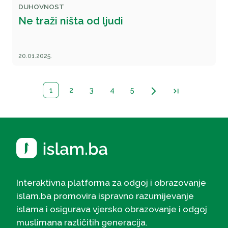
DUHOVNOST
Ne traži ništa od ljudi
20.01.2025.
1
2
3
4
5
arrow_forward_ios
last_page
Interaktivna platforma za odgoj i obrazovanje
islam.ba promovira ispravno razumijevanje
islama i osigurava vjersko obrazovanje i odgoj
muslimana različitih generacija.