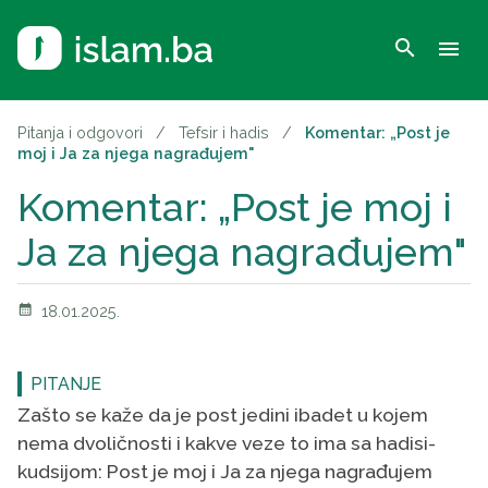
search
menu
Pitanja i odgovori
/
Tefsir i hadis
/
Komentar: „Post je
moj i Ja za njega nagrađujem"
Komentar: „Post je moj i
Ja za njega nagrađujem"
calendar_month
18.01.2025.
PITANJE
Zašto se kaže da je post jedini ibadet u kojem
nema dvoličnosti i kakve veze to ima sa hadisi-
kudsijom: Post je moj i Ja za njega nagrađujem