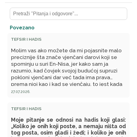
Povezano
TEFSIR I HADIS
Molim vas ako možete da mi pojasnite malo
preciznije šta znače vjenčani darovi koji se
spominju u suri En-Nisa, jer kako sam ja
razumio, kad čovjek svojoj budućoj supruzi
pokloni vjenčani dar već tada ima prava
prema njoj kao i kad se vjenčaju, to jest kada
stupe u brak. Da li je to baš tako? Šta se time
27.07.2026.
tačno hoće reći? Da li se pod "vjenčani dar"
mogu shvatiti "zaruke" odnosno poklon koji
TEFSIR I HADIS
se po našoj bosanskoj tradiciji većinom daje
prije braka kada se dvoje već odluče na brak
Moje pitanje se odnosi na hadis koji glasi:
samo što još iz određenih uvjeta ne stupe u
„Koliko je onih koji poste, a nemaju ništa od
njega?
tog posta, osim gladi i žeđi; i koliko je onih