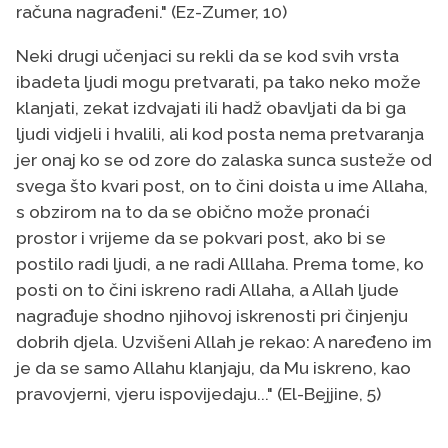
računa nagrađeni." (Ez-Zumer, 10)
Neki drugi učenjaci su rekli da se kod svih vrsta
ibadeta ljudi mogu pretvarati, pa tako neko može
klanjati, zekat izdvajati ili hadž obavljati da bi ga
ljudi vidjeli i hvalili, ali kod posta nema pretvaranja
jer onaj ko se od zore do zalaska sunca susteže od
svega što kvari post, on to čini doista u ime Allaha,
s obzirom na to da se obično može pronaći
prostor i vrijeme da se pokvari post, ako bi se
postilo radi ljudi, a ne radi Alllaha. Prema tome, ko
posti on to čini iskreno radi Allaha, a Allah ljude
nagrađuje shodno njihovoj iskrenosti pri činjenju
dobrih djela. Uzvišeni Allah je rekao: A naređeno im
je da se samo Allahu klanjaju, da Mu iskreno, kao
pravovjerni, vjeru ispovijedaju..." (El-Bejjine, 5)