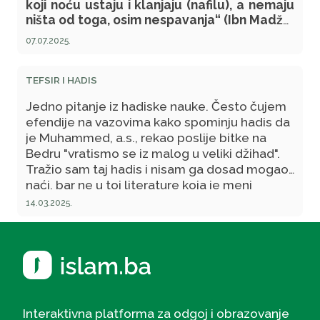
koji noću ustaju i klanjaju (nafilu), a nemaju
ništa od toga, osim nespavanja“ (Ibn Madže,
1690). Naime, prvi dio hadisa se odnosi na
07.07.2025.
one koji ne čuvaju svoj post, čineći grijehe,
poput ogovaranja itd. Međutim, drugi dio
hadisa ne razumijem, jer, ipak, kada neko
TEFSIR I HADIS
ustane noću, kada svi spavaju, i klanja noćni
Jedno pitanje iz hadiske nauke. Često čujem
namaz, ne bi trebalo da ga nije obavio u ime
efendije na vazovima kako spominju hadis da
Allaha, dž. š., jer ga tada niko ne vidi. Zašto
je Muhammed, a.s., rekao poslije bitke na
u ovakvom slučaju namaz može biti
Bedru "vratismo se iz malog u veliki džihad".
neprimljen?
Tražio sam taj hadis i nisam ga dosad mogao
naći, bar ne u toj literature koja je meni
dostupna, tako da sam se na kraju
14.03.2025.
konsultovao sa jednim imamom i on mi reče
da je to potvora i da Muhammed, a.s., to nikad
nije rekao.
Interaktivna platforma za odgoj i obrazovanje