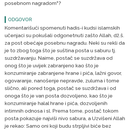
posebnom nagradom"?
ODGOVOR
Komentarišući spomenuti hadis-i kudsi islamskih
učenjaci su pokušali odgonetnuti zašto Allah, dž.š.
za post obećaje posebnu nagradu. Neki su rekli da
je to zbog toga što je suština posta u saburu tj.
suzdržavanju. Naime, postač se suzdržava od
onog što je uvijek zabranjeno kao što je
konzumiranje zabranjene hrane i pića, lažni govor,
ogovaranje, nanošenje nepravde, zuluma i tome
slično, ali pored toga, postač se suzdržava i od
onoga što je van posta dozvoljeno, kao što je
konzumiranje halal hrane i pića, dozvoljenih
intimnih odnosa i sl. Prema tome, postač tokom
posta pokazuje najviši nivo sabura, a Uzvišeni Allah
je rekao: Samo oni koji budu strpljivi biće bez