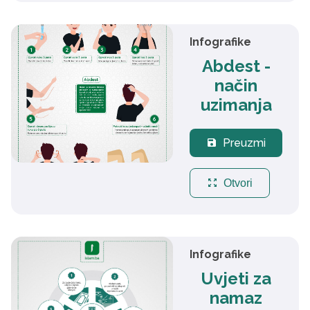
Infografike
Abdest -
način
uzimanja
Preuzmi
save
zoom_out_map
Otvori
Infografike
Uvjeti za
namaz