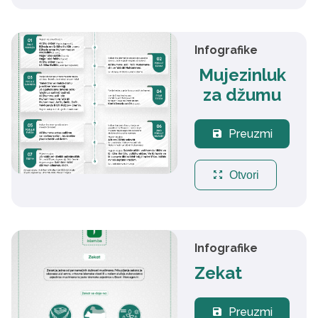
Infografike
Mujezinluk
za džumu
Preuzmi
save
zoom_out_map
Otvori
Infografike
Zekat
Preuzmi
save