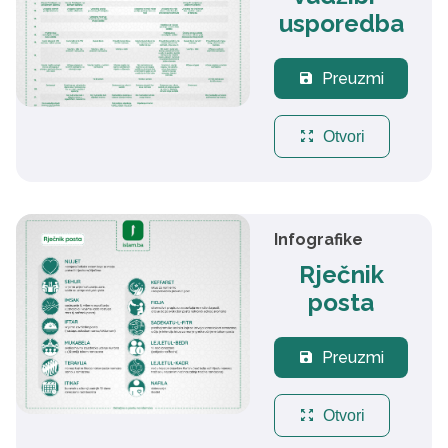
usporedba
Preuzmi
save
zoom_out_map
Otvori
Infografike
Rječnik
posta
Preuzmi
save
zoom_out_map
Otvori