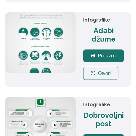
Infografike
Adabi
džume
Preuzmi
save
zoom_out_map
Otvori
Infografike
Dobrovoljni
post