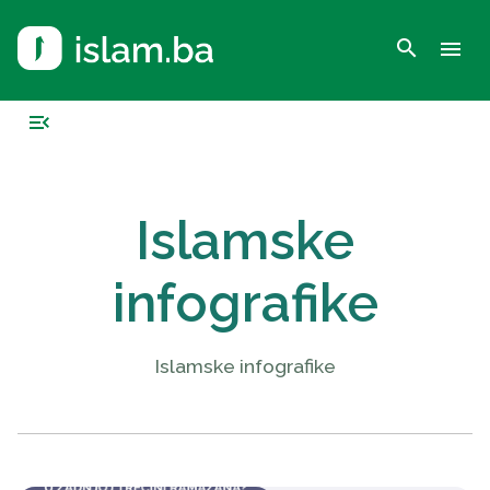
search
menu
menu_open
Islamske
infografike
Islamske infografike