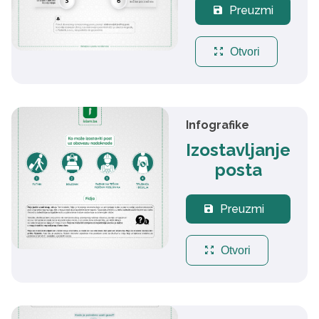
Preuzmi
save
zoom_out_map
Otvori
Infografike
Izostavljanje
posta
Preuzmi
save
zoom_out_map
Otvori