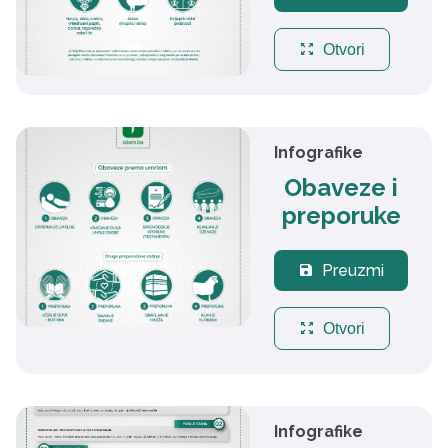
zoom_out_map
Otvori
Infografike
Obaveze i
preporuke
Preuzmi
save
zoom_out_map
Otvori
Infografike