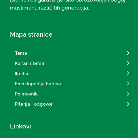
muslimana različitih generacija.
Mapa stranice
Teme
Kur'an i tefsir
Ilmihal
Enciklopedija hadisa
Pojmovnik
Pitanja i odgovori
Linkovi