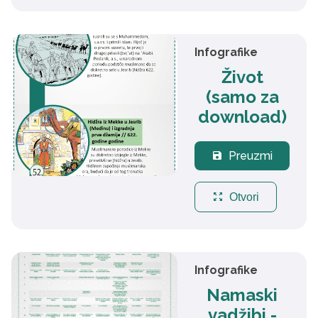
Infografike
Život
(samo za
download)
Preuzmi
save
zoom_out_map
Otvori
Infografike
Namaski
vadžibi -