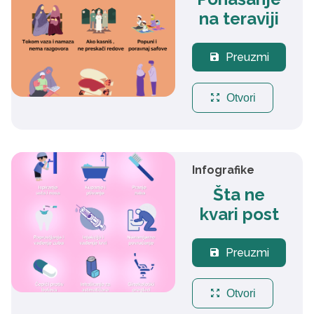
na teraviji
Preuzmi
save
zoom_out_map
Otvori
Infografike
Šta ne
kvari post
Preuzmi
save
zoom_out_map
Otvori