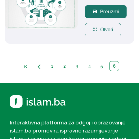
Preuzmi
save
zoom_out_map
Otvori
1
2
3
4
5
6
first_page
arrow_back_ios_new
Interaktivna platforma za odgoj i obrazovanje
islam.ba promovira ispravno razumijevanje
islama i osigurava vjersko obrazovanje i odgoj