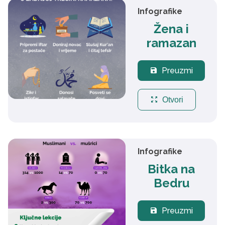
Infografike
Žena i
ramazan
Preuzmi
save
zoom_out_map
Otvori
Infografike
Bitka na
Bedru
Preuzmi
save