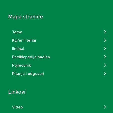
Mapa stranice
Teme
Kur'an i tefsir
Ilmihal
Enciklopedija hadisa
Pojmovnik
Pitanja i odgovori
Linkovi
Video