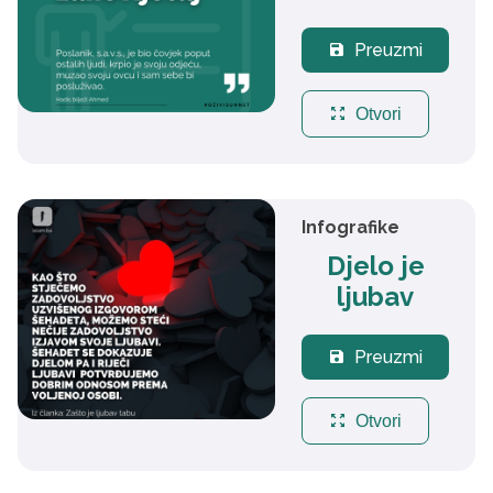
Preuzmi
save
zoom_out_map
Otvori
Infografike
Djelo je
ljubav
Preuzmi
save
zoom_out_map
Otvori