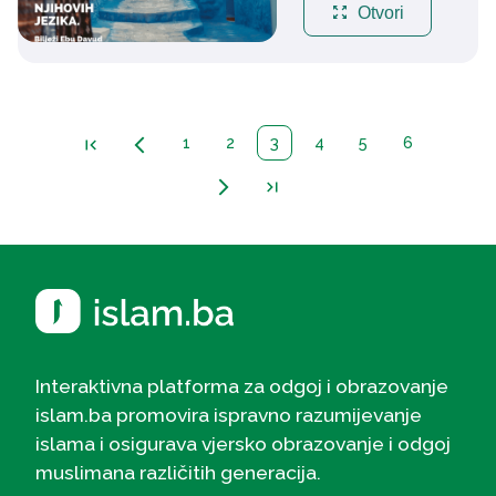
zoom_out_map
Otvori
1
2
3
4
5
6
first_page
arrow_back_ios_new
arrow_forward_ios
last_page
Interaktivna platforma za odgoj i obrazovanje
islam.ba promovira ispravno razumijevanje
islama i osigurava vjersko obrazovanje i odgoj
muslimana različitih generacija.