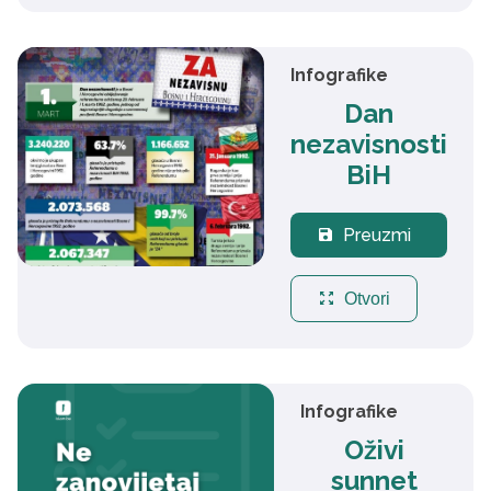
Infografike
Dan
nezavisnosti
BiH
Preuzmi
save
zoom_out_map
Otvori
Infografike
Oživi
sunnet