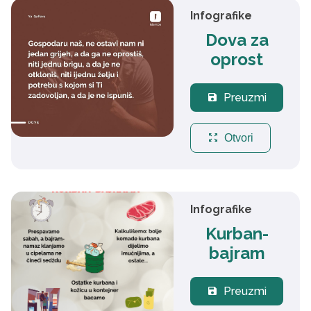
Infografike
Dova za
oprost
Preuzmi
save
zoom_out_map
Otvori
Infografike
Kurban-
bajram
Preuzmi
save