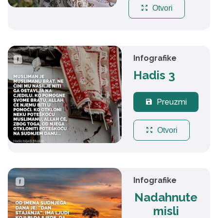
zoom_out_map
Otvori
Infografike
Hadis 3
Preuzmi
save
zoom_out_map
Otvori
Infografike
Nadahnute
misli