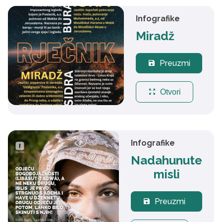
Infografike
Miradž
Preuzmi
save
zoom_out_map
Otvori
Infografike
Nadahunute
misli
Preuzmi
save