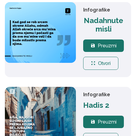
Infografike
Nadahnute
misli
Preuzmi
save
zoom_out_map
Otvori
Infografike
Hadis 2
Preuzmi
save