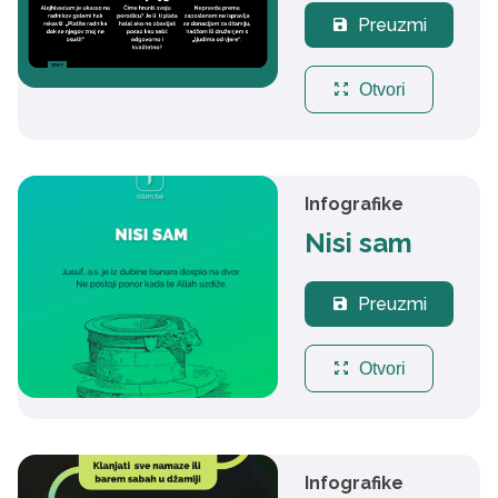
Preuzmi
save
zoom_out_map
Otvori
Infografike
Nisi sam
Preuzmi
save
zoom_out_map
Otvori
Infografike