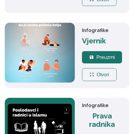
Infografike
Vjernik
Preuzmi
save
zoom_out_map
Otvori
Infografike
Prava
radnika