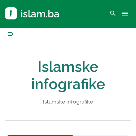
search
menu
menu_open
Islamske
infografike
Islamske infografike