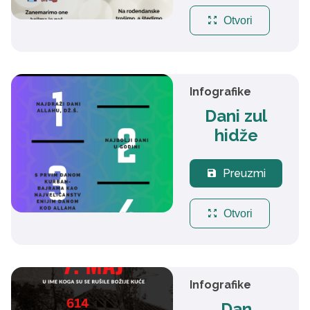
zoom_out_map
Otvori
Infografike
Dani zul
hidže
Preuzmi
save
zoom_out_map
Otvori
Infografike
Dan