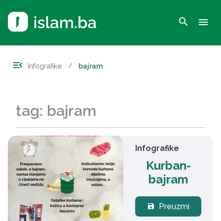
search
menu
menu_open
Infografike
/
bajram
tag: bajram
Infografike
Kurban-
bajram
Preuzmi
save