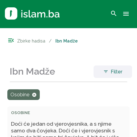
search
menu
menu_open
Zbirke hadisa
/
Ibn Madže
Ibn Madže
Filter
filter_list
Osobine
cancel
OSOBINE
Doći će jedan od vjerovjesnika, a s njime
samo dva čovjeka. Doći će i vjerovjesnik s