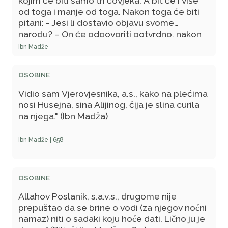
kojim će biti samo tri čovjeka. A bit će i više
od toga i manje od toga. Nakon toga će biti
pitani: - Jesi li dostavio objavu svome
narodu? – On će odgovoriti potvrdno, nakon
čega će Gospodar pozvati njegov narod i
Ibn Madže
pitati ih: - Je li vam dostavljena objava? - Oni
će odgovoriti odrično, a on će biti pitan: - Ko
OSOBINE
će posvjedočiti u tvoju korist? – Odgovorit će:
- Muhammed i njegov ummet. - Zatim će biti
Vidio sam Vjerovjesnika, a.s., kako na plećima
pozvan Muhammedov ummet i bit će kazano:
nosi Husejna, sina Alijinog, čija je slina curila
- Je li ovaj dostavio objavu? - Njegovi
na njega." (Ibn Madža)
pripadnici će odgovoriti potvrdno. Gospodar
će tada pitati: - A kako vi to znate? - Oni će
Ibn Madže | 658
odgovoriti: - Obavijestio nas je naš
vjerovjesnik o tome da su poslanici svoje
objave dostavili a mi smo mu povjerovali. - To
OSOBINE
su riječi Uzvišenog o vama: I tako smo od vas
stvorili pravednu zajednicu da budete
Allahov Poslanik, s.a.v.s., drugome nije
svjedoci protiv ostalih ljudi (sura El-Bekare,
prepuštao da se brine o vodi (za njegov noćni
143).
namaz) niti o sadaki koju hoće dati. Lično ju je