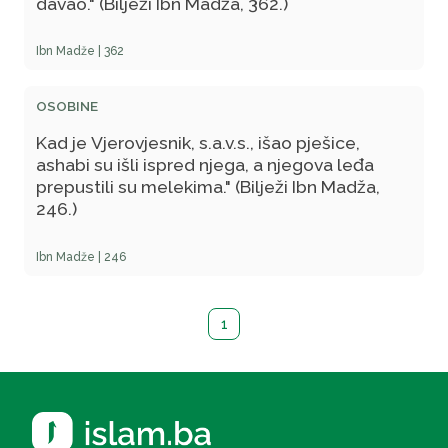
davao." (Bilježi Ibn Madža, 362.)
Ibn Madže | 362
OSOBINE
Kad je Vjerovjesnik, s.a.v.s., išao pješice,
ashabi su išli ispred njega, a njegova leđa
prepustili su melekima." (Bilježi Ibn Madža,
246.)
Ibn Madže | 246
1