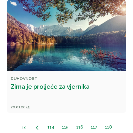
DUHOVNOST
Zima je proljeće za vjernika
20.01.2025.
114
115
116
117
118
first_page
arrow_back_ios_new