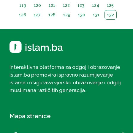
119
120
121
122
123
124
125
126
127
128
129
130
131
132
Interaktivna platforma za odgoj i obrazovanje
islam.ba promovira ispravno razumijevanje
islama i osigurava vjersko obrazovanje i odgoj
muslimana različitih generacija.
Mapa stranice