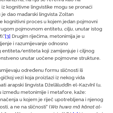
iz kognitivne lingvistike mogu se pronaći
u je dao mađarski lingvista Zoltan
je kognitivni proces u kojem jedan pojmovni
drugom pojmovnom entitetu,
cilju
, unutar istog
).“
[3]
Drugim riječima, metonimija je u
šljenje i razumijevanje odnosno
entiteta/entiteta koji zamijenjuje i ciljnog
rvenstveno unutar uočene pojmovne strukture.
umijevaju određenu formu sličnosti ili
gičkoj vezi koja proizlazi iz nekog vida
ti arapski lingvista Dželāluddīn el-Kazvīnī (u.
ciju između metonimije i metafore, kaže:
ačenja u kojem je riječ upotrebljena i njenog
i, a ne na sličnosti“ (
Wa huwa mā kānat al-