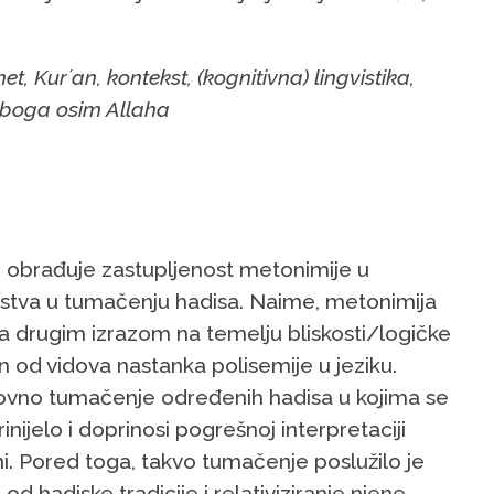
t, Kurʼan, kontekst, (kognitivna) lingvistika,
 boga osim Allaha
, obrađuje zastupljenost metonimije u
dstva u tumačenju hadisa. Naime, metonimija
aza drugim izrazom na temelju bliskosti/logičke
 od vidova nastanka polisemije u jeziku.
ovno tumačenje određenih hadisa u kojima se
rinijelo i doprinosi pogrešnoj interpretaciji
ni. Pored toga, takvo tumačenje poslužilo je
hadiske tradicije i relativiziranje njene