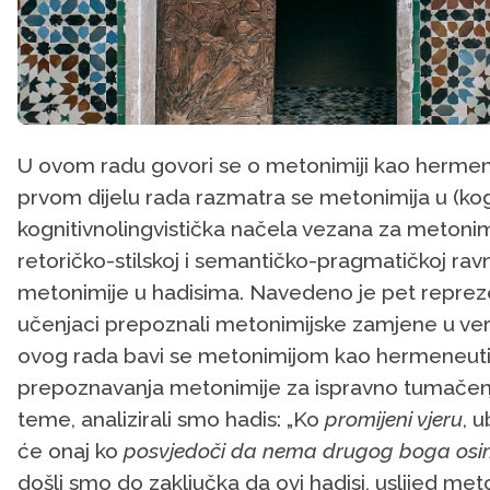
U ovom radu govori se o metonimiji kao hermen
prvom dijelu rada razmatra se metonimija u (kogniti
kognitivnolingvistička načela vezana za metonim
retoričko-stilskoj i semantičko-pragmatičkoj ravn
metonimije u hadisima. Navedeno je pet reprezen
učenjaci prepoznali metonimijske zamjene u verb
ovog rada bavi se metonimijom kao hermeneut
prepoznavanja metonimije za ispravno tumačenje
teme, analizirali smo hadis: „Ko
promijeni vjeru
, 
će onaj ko
posvjedoči da nema drugog boga osi
došli smo do zaključka da ovi hadisi, uslijed met