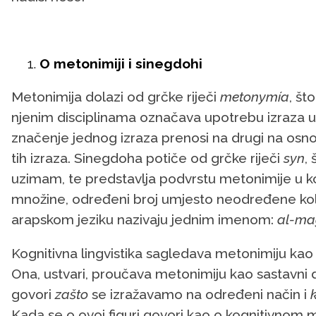
O metonimiji i sinegdohi
Metonimija dolazi od grčke riječi
metonymía
, št
njenim disciplinama označava upotrebu izraza 
značenje jednog izraza prenosi na drugi na osn
tih izraza. Sinegdoha potiče od grčke riječi
syn
,
uzimam, te predstavlja podvrstu metonimije u koj
množine, određeni broj umjesto neodređene koli
arapskom jeziku nazivaju jednim imenom:
al-ma
Kognitivna lingvistika sagledava metonimiju kao ko
Ona, ustvari, proučava metonimiju kao sastavni
govori
zašto
se izražavamo na određeni način i
Kada se o ovoj figuri govori kao o kognitivnom 