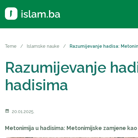
Teme
/
Islamske nauke
/
Razumijevanje hadisa: Metoni
Razumijevanje hadi
hadisima
calendar_month
20.01.2025.
Metonimija u hadisima: Metonimijske zamjene ka