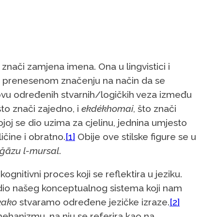
o znači zamjena imena. Ona u lingvistici i
u prenesenom značenju na način da se
ovu određenih stvarnih/logičkih veza između
 što znači zajedno, i
ekdékhomai
, što znači
oj se dio uzima za cjelinu, jednina umjesto
čine i obratno.
[1]
Obije ove stilske figure se u
ǧāzu l-mursal
.
gnitivni proces koji se reflektira u jeziku.
 dio našeg konceptualnog sistema koji nam
kako
stvaramo određene jezičke izraze.
[2]
mehanizmu, na nju se referira kao na