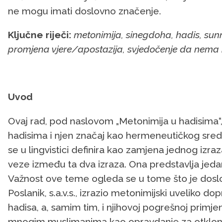
ne mogu imati doslovno značenje.
Ključne riječi:
metonimija, sinegdoha, hadis, sunne
promjena vjere/apostazija, svjedočenje da nema
Uvod
Ovaj rad, pod naslovom „Metonimija u hadisima“
hadisima i njen značaj kao hermeneutičkog sre
se u lingvistici definira kao zamjena jednog izr
veze između ta dva izraza. Ona predstavlja jedan
Važnost ove teme ogleda se u tome što je dosl
Poslanik, s.a.v.s., izrazio metonimijski uveliko dop
hadisa, a, samim tim, i njihovoj pogrešnoj primje
mnogim muslimanima kao opravdanje za otklon od 