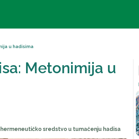
mija u hadisima
sa: Metonimija u
o hermeneutičko sredstvo u tumačenju hadisa