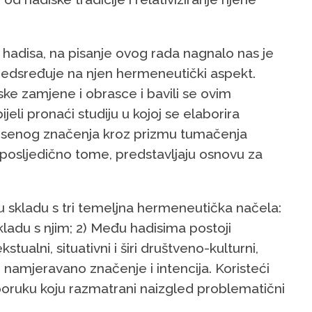
adisa, na pisanje ovog rada nagnalo nas je
redsređuje na njen hermeneutički aspekt.
ke zamjene i obrasce i bavili se ovim
pijeli pronaći studiju u kojoj se elaborira
esenog značenja kroz prizmu tumačenja
, posljedično tome, predstavljaju osnovu za
 skladu s tri temeljna hermeneutička načela:
skladu s njim; 2) Među hadisima postoji
tualni, situativni i širi društveno-kulturni,
 namjeravano značenje i intencija. Koristeći
poruku koju razmatrani naizgled problematični