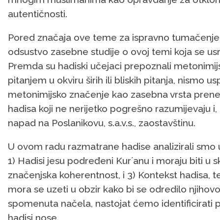
autentičnosti.
Pored značaja ove teme za ispravno tumačenje h
odsustvo zasebne studije o ovoj temi koja se us
Premda su hadiski učejaci prepoznali metonimijs
pitanjem u okviru širih ili bliskih pitanja, nismo us
metonimijsko značenje kao zasebna vrsta pren
hadisa koji ne nerijetko pogrešno razumijevaju i
napad na Poslanikovu, s.a.v.s., zaostavštinu.
U ovom radu razmatrane hadise analizirali smo u
1) Hadisi jesu podređeni Kurʼanu i moraju biti u 
značenjska koherentnost, i 3) Kontekst hadisa, teks
mora se uzeti u obzir kako bi se odredilo njihovo
spomenuta načela, nastojat ćemo identificirati 
hadisi nose.