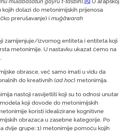
lahū mulābasatun gayru t-tašbīh
).
[5]
U arapskoj
ju kojih dolazi do metonimijskih prijenosa
ičko prerušavanje) i
muǧāwarah
 zamijenjuje/izvornog entiteta i entiteta koji
e vrsta metonimije. U nastavku ukazat ćemo na
.
imijske obrasce, već samo imati u vidu da
alnih do kreativnih (
ad hoc
) metonimija.
ija nastoji rasvijetliti koji su to odnosi unutar
 modela koji dovode do metonimijskih
etonimije koristi idealizirane kognitivne
mijskih obrazaca u zasebne kategorije. Po
na dvije grupe: 1) metonimije pomoću kojih