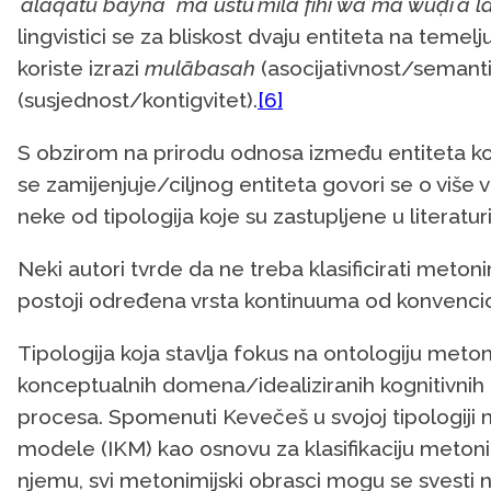
ʻalāqatu bayna mā ustuʻmila fīhi wā mā wuḍiʻa 
lingvistici se za bliskost dvaju entiteta na temel
koriste izrazi
mulābasah
(asocijativnost/semant
(susjednost/kontigvitet).
[6]
S obzirom na prirodu odnosa između entiteta koji
se zamijenjuje/ciljnog entiteta govori se o viš
neke od tipologija koje su zastupljene u literaturi
Neki autori tvrde da ne treba klasificirati meton
postoji određena vrsta kontinuuma od konvencion
Tipologija koja stavlja fokus na ontologiju metonim
konceptualnih domena/idealiziranih kognitivnih
procesa. Spomenuti Kevečeš u svojoj tipologiji m
modele (IKM) kao osnovu za klasifikaciju metoni
njemu, svi metonimijski obrasci mogu se svesti 