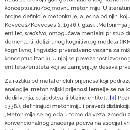
konceptualnu/pojmovnu metonimiju. U literaturi 
brojne definicije metonimije, a jedna od njih, koj
Kovečeš/Kövecses (r. 1946.), glasi: „Metonimija 
entitet,
sredstvo
, omogućava mentalni pristup 
domena, ili ideliziranog kognitivnog modela (IKM
kognitivnoj lingvistici prvenstveno vezana za mi
konceptualizaciju. U njoj se povezanost izvornog 
entiteta/entiteta koji se zamijenjuje dešava p
Za razliku od metaforičkih prijenosa koji podraz
analogije, metonimijski prijenosi temelje se na lo
dodirivanja, susjedstva ili blizine entiteta.
[4]
Pozna
1338.), definirajući metonimiju i praveći distink
„Metonimija se ogleda u tome da veza između zn
konvencionalnog značenja počiva na asocijativnost