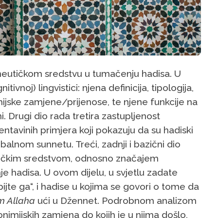
eutičkom sredstvu u tumačenju hadisa. U
vnoj) lingvistici: njena definicija, tipologija,
ijske zamjene/prijenose, te njene funkcije na
i. Drugi dio rada tretira zastupljenost
tavinih primjera koji pokazuju da su hadiski
alnom sunnetu. Treći, zadnji i bazični dio
ičkim sredstvom, odnosno značajem
 hadisa. U ovom dijelu, u svjetlu zadate
ubijte ga“, i hadise u kojima se govori o tome da
m Allaha
ući u Džennet. Podrobnom analizom
onimijskih zamjena do kojih je u njima došlo,