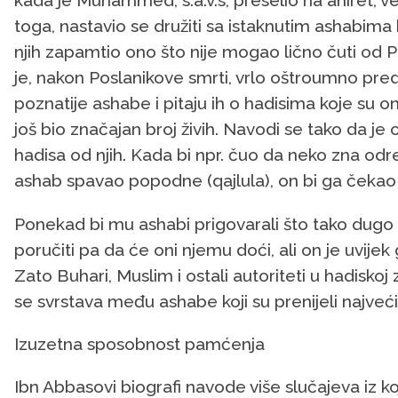
kada je Muhammed, s.a.v.s, preselio na ahiret, 
toga, nastavio se družiti sa istaknutim ashabima k
njih zapamtio ono što nije mogao lično čuti od
je, nakon Poslanikove smrti, vrlo oštroumno p
poznatije ashabe i pitaju ih o hadisima koje su oni 
još bio značajan broj živih. Navodi se tako da je
hadisa od njih. Kada bi npr. čuo da neko zna odre
ashab spavao popodne (qajlula), on bi ga čekao
Ponekad bi mu ashabi prigovarali što tako dugo
poručiti pa da će oni njemu doći, ali on je uvije
Zato Buhari, Muslim i ostali autoriteti u hadisk
se svrstava među ashabe koji su prenijeli najveći
Izuzetna sposobnost pamćenja
Ibn Abbasovi biografi navode više slučajeva iz k