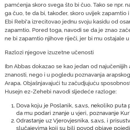
pamćenja skoro svega što bi čuo. Tako se npr. na
ga čuo, te da bi, također, skoro uvijek zapamtio 
Ebi Rebi'a izrecitovao jednu svoju kasidu od osa
zapamtio. Pored toga, navodi se da je znao začep
ne bi zapamtio njihove riječi, jer bi mu ostajale
Razlozi njegove izuzetne učenosti
Ibn Abbas dokazao se kao jedan od najučeniijih
znanosti, nego i u pogledu poznavanja arapskoga 
Arapa. Objašnjavajući tu začudjujuću sposobno
Husejn ez-Zehebi navodi sljedeće razloge:
Dova koju je Poslanik, s.a.v.s, nekoliko puta
da mu podari znanje u vjeri, poznavanje Kur
Odrastanje uz Vjerovjesnika, s.a.v.s, i pris
slučajevima koji su bili povod objave pojedi