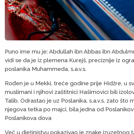
Puno ime mu je: Abdullah ibn Abbas ibn Abdulmu
vidi se da je iz plemena Kurejš, preciznije iz o
poslanika Muhammeda, s.a.v.s.
Rođen je u Mekki, treće godine prije Hidžre, u 
muslimani i njihovi zaštitnici Hašimovici bili izolo
Talib. Odrastao je uz Poslanika, s.a.v.s, zato što
njegova tetka po majci, bila jedna od Poslanikov
Poslanikova dova
Već u djetinjstvu pokazivao je znake izuzetnog ta