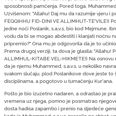
sposobnosti pamćenja. Pored toga, Muhammed, s.
Uzvišenom: "Allahu! Daj mu da razumije vjeru 
FEQQIHHU FID-DINI VE ALLIMHUT-TE'VILE!) Povod
jedne noći Poslanik, s.a.v.s, bio kod Mejmune, I
vodu da bi se mogao abdestiti i klanjati noćnu naf
pripremio?" Ona mu je odgovorila da je to učinio
Prema drugoj verziji, ta dova je glasila: "Allahu
ALLIMHUL-KITABE VEL-HIKMETE!) Na osnovu razn
da je njemu Muhammed, s.a.v.s, u nekoliko navra
svakom slučaju, plod Poslanikove dove jeste to
disciplinama, a pogotovo u tumačenju Kur'ana.
Pošto je bio izuzetno nadaren, a odrastao je prak
vremena uz njega, pomno je posmatrao njegove p
dosta hadisa zapamtio i prenio na sljedeće gene