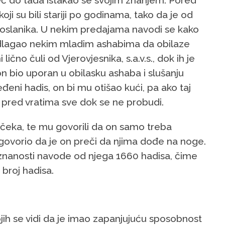
već do tada istakao se svojim znanjem. Pored
oji su bili stariji po godinama, tako da je od
 Poslanika. U nekim predajama navodi se kako
redlagao nekim mladim ashabima da obilaze
lično čuli od Vjerovjesnika, s.a.v.s., dok ih je
 on bio uporan u obilasku ashaba i slušanju
đeni hadis, on bi mu otišao kući, pa ako taj
 pred vratima sve dok se ne probudi.
 čeka, te mu govorili da on samo treba
k govorio da je on preči da njima dođe na noge.
oj znanosti navode od njega 1660 hadisa, čime
 broj hadisa.
ojih se vidi da je imao zapanjujuću sposobnost