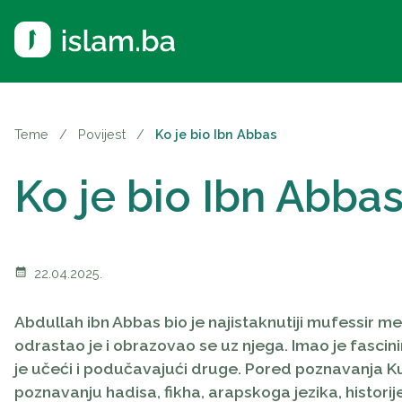
Teme
/
Povijest
/
Ko je bio Ibn Abbas
Ko je bio Ibn Abba
calendar_month
22.04.2025.
Abdullah ibn Abbas bio je najistaknutiji mufessir m
odrastao je i obrazovao se uz njega. Imao je fascin
je učeći i podučavajući druge. Pored poznavanja Kur'
poznavanju hadisa, fikha, arapskoga jezika, historij