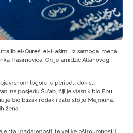
ttalib el-Qureši el-Hašimi. Iz samoga imena
granka Hašimovica. On je amidžić Allahovog
svojevrsnom logoru, u periodu dok su
vani na posjedu Šu'ab, čiji je vlasnik bio Ebu
 mu je bio blizak rodak i zato što je Mejmuna,
ih žena.
lenta i nadarenosti, te velike oštroumnosti i