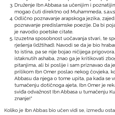
Druženje Ibn Abbasa sa učenijim i poznatij
mogao čuti direktno od Muhammeda, s.a.v.s
Odlično poznavanje arapskoga jezika, zajed
poznavanje predislamske poezije. Da bi poja
je navodio poetske citate.
Izuzetna sposobnost uočavanja stvari, te sp
rješenja (idžtihad). Navodi se da je bio hraba
to istina, pa se nije bojao ničijega prigovo
istaknutih ashaba, znao ga je kritikovati z
pitanjima, ali bi poslije i sam priznavao da 
prilikom Ibn Omer poslao nekog čovjeka, koj
Abbasu da njega o tome upita, pa kada se vr
tumačenju dotičnoga ajeta, Ibn Omer je rek
sviđa odvažnost Ibn Abbasa u tumačenju Kur'
znanje!"
Koliko je Ibn Abbas bio učen vidi se, između osta