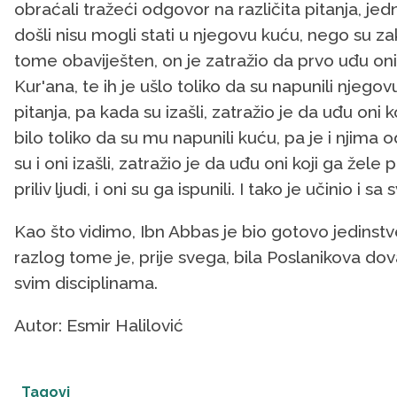
obraćali tražeći odgovor na različita pitanja, jed
došli nisu mogli stati u njegovu kuću, nego su zakr
tome obaviješten, on je zatražio da prvo uđu oni 
Kur'ana, te ih je ušlo toliko da su napunili njeg
pitanja, pa kada su izašli, zatražio je da uđu oni koj
bilo toliko da su mu napunili kuću, pa je i njima
su i oni izašli, zatražio je da uđu oni koji ga žele 
priliv ljudi, i oni su ga ispunili. I tako je učinio 
Kao što vidimo, Ibn Abbas je bio gotovo jedinst
razlog tome je, prije svega, bila Poslanikova do
svim disciplinama.
Autor: Esmir Halilović
Tagovi