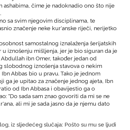
im ashabima, čime je nadoknadio ono što nije
.
no sa svim njegovim disciplinama, te
snio značenje neke kur'anske riječi, nerijetko
osobnost samostalnog iznalaženja šerijatskih
r u iznošenju mišljenja, jer je bio siguran da je
ra. Abdullah ibn Omer, također jedan od
bog slobodnog iznošenja stavova o nekim
je Ibn Abbas bio u pravu. Tako je jednom
i ga je upitao za značenje jednog ajeta, Ibn
atio od Ibn Abbasa i obavijestio ga o
ao: "Do sada sam znao govoriti da mi se ne
ana, ali mi je sada jasno da je njemu dato
log, iz sljedećeg slučaja: Pošto su mu se ljudi