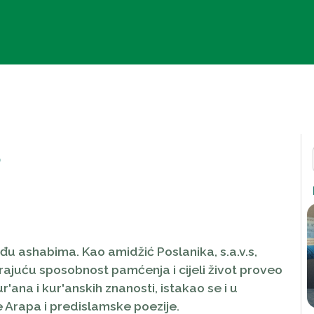
s
eđu ashabima. Kao amidžić Poslanika, s.a.v.s,
irajuću sposobnost pamćenja i cijeli život proveo
ana i kur'anskih znanosti, istakao se i u
e Arapa i predislamske poezije.