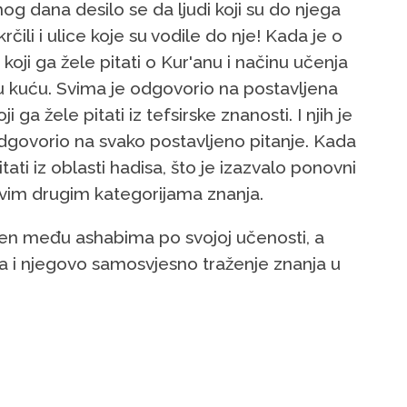
nog dana desilo se da ljudi koji su do njega
čili i ulice koje su vodile do nje! Kada je o
koji ga žele pitati o Kur'anu i načinu učenja
ovu kuću. Svima je odgovorio na postavljena
i ga žele pitati iz tefsirske znanosti. I njih je
 odgovorio na svako postavljeno pitanje. Kada
pitati iz oblasti hadisa, što je izazvalo ponovni
i sa svim drugim kategorijama znanja.
ven među ashabima po svojoj učenosti, a
va i njegovo samosvjesno traženje znanja u