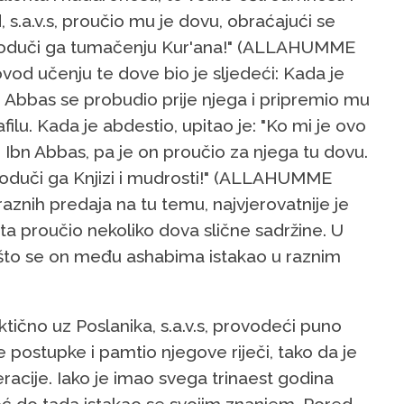
a.v.s, proučio mu je dovu, obraćajući se
i poduči ga tumačenju Kur'ana!" (ALLAHUMME
 učenju te dove bio je sljedeći: Kada je
bn Abbas se probudio prije njega i pripremio mu
ilu. Kada je abdestio, upitao je: "Ko mi je ovo
 Ibn Abbas, pa je on proučio za njega tu dovu.
! Poduči ga Knjizi i mudrosti!" (ALLAHUMME
ih predaja na tu temu, najvjerovatnije je
ta proučio nekoliko dova slične sadržine. U
 što se on među ashabima istakao u raznim
tično uz Poslanika, s.a.v.s, provodeći puno
ostupke i pamtio njegove riječi, tako da je
racije. Iako je imao svega trinaest godina