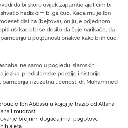
vodi da bi skoro uvijek zapamtio ajet čim bi
i shvatio hadis čim bi ga čuo. Kada mu je Ibn
mdeset distiha (bejtova), on ju je odjednom
iti uši kada bi se desilo da čuje narikače, da
 u pamćenju u potpunosti onakve kako bi ih čuo.
 ashaba, ne samo u pogledu islamskih
jezika, predislamske poezije i historije
st pamćenja i izuzetnu učenost, dr. Muhammed
 proučio Ibn Abbasu u kojoj je tražio od Allaha
'ana i mudrost.
ustvovanje brojnim događajima, pogotovo
nih ajeta.