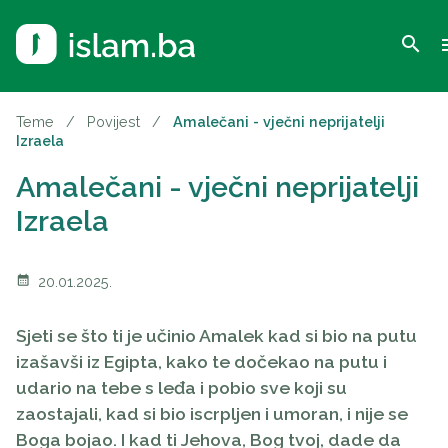
search
m
Teme
/
Povijest
/
Amalečani - vječni neprijatelji
Izraela
Amalečani - vječni neprijatelji
Izraela
calendar_month
20.01.2025.
Sjeti se što ti je učinio Amalek kad si bio na putu
izašavši iz Egipta, kako te dočekao na putu i
udario na tebe s leđa i pobio sve koji su
zaostajali, kad si bio iscrpljen i umoran, i nije se
Boga bojao. I kad ti Jehova, Bog tvoj, dade da