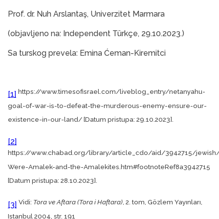
Prof. dr. Nuh Arslantaş, Univerzitet Marmara
(objavljeno na: Independent Türkçe, 29.10.2023.)
Sa turskog prevela: Emina Ćeman-Kiremitci
https://www.timesofisrael.com/liveblog_entry/netanyahu-
[1]
goal-of-war-is-to-defeat-the-murderous-enemy-ensure-our-
existence-in-our-land/ [Datum pristupa: 29.10.2023].
[2]
https://www.chabad.org/library/article_cdo/aid/3942715/jewis
Were-Amalek-and-the-Amalekites.htm#footnoteRef8a3942715
[Datum pristupa: 28.10.2023].
Vidi:
Tora ve Aftara (Tora i Haftara)
, 2. tom, Gözlem Yayınları,
[3]
Istanbul 2004, str. 191