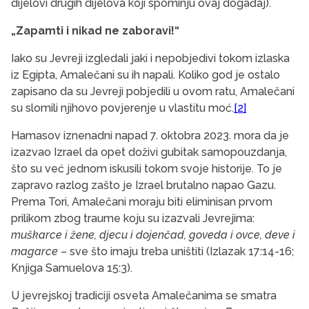
dijelovi drugih dijelova koji spominju ovaj događaj).
„Zapamti i nikad ne zaboravi!“
Iako su Jevreji izgledali jaki i nepobjedivi tokom izlaska
iz Egipta, Amalečani su ih napali. Koliko god je ostalo
zapisano da su Jevreji pobjedili u ovom ratu, Amalečani
su slomili njihovo povjerenje u vlastitu moć.
[2]
Hamasov iznenadni napad 7. oktobra 2023. mora da je
izazvao Izrael da opet doživi gubitak samopouzdanja,
što su već jednom iskusili tokom svoje historije. To je
zapravo razlog zašto je Izrael brutalno napao Gazu.
Prema Tori, Amalečani moraju biti eliminisan prvom
prilikom zbog traume koju su izazvali Jevrejima:
muškarce i žene, djecu i dojenčad, goveda i ovce, deve i
magarce
– sve što imaju treba uništiti (Izlazak 17:14-16;
Knjiga Samuelova 15:3).
U jevrejskoj tradiciji osveta Amalečanima se smatra