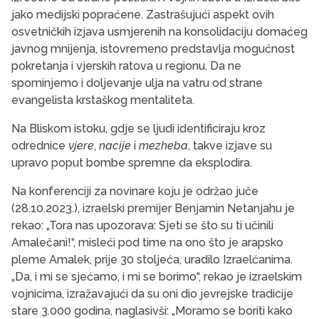
jako medijski popraćene. Zastrašujući aspekt ovih
osvetničkih izjava usmjerenih na konsolidaciju domaćeg
javnog mnijenja, istovremeno predstavlja mogućnost
pokretanja i vjerskih ratova u regionu. Da ne
spominjemo i doljevanje ulja na vatru od strane
evangelista krstaškog mentaliteta.
Na Bliskom istoku, gdje se ljudi identificiraju kroz
odrednice
vjere
,
nacije
i
mezheba
, takve izjave su
upravo poput bombe spremne da eksplodira.
Na konferenciji za novinare koju je održao juče
(28.10.2023.), izraelski premijer Benjamin Netanjahu je
rekao: „Tora nas upozorava: Sjeti se što su ti učinili
Amalečani!“, misleći pod time na ono što je arapsko
pleme Amalek, prije 30 stoljeća, uradilo Izraelćanima.
„Da, i mi se sjećamo, i mi se borimo“, rekao je izraelskim
vojnicima, izražavajući da su oni dio jevrejske tradicije
stare 3.000 godina, naglasivši: „Moramo se boriti kako