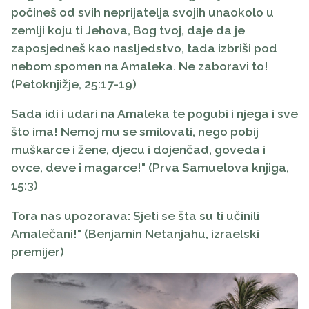
počineš od svih neprijatelja svojih unaokolo u
zemlji koju ti Jehova, Bog tvoj, daje da je
zaposjedneš kao nasljedstvo, tada izbriši pod
nebom spomen na Amaleka. Ne zaboravi to!
(Petoknjižje, 25:17-19)
Sada idi i udari na Amaleka te pogubi i njega i sve
što ima! Nemoj mu se smilovati, nego pobij
muškarce i žene, djecu i dojenčad, goveda i
ovce, deve i magarce!" (Prva Samuelova knjiga,
15:3)
Tora nas upozorava: Sjeti se šta su ti učinili
Amalečani!" (Benjamin Netanjahu, izraelski
premijer)