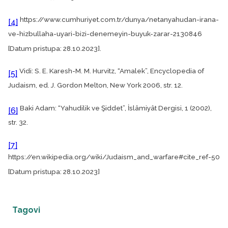
https://www.cumhuriyet.com.tr/dunya/netanyahudan-irana-
[4]
ve-hizbullaha-uyari-bizi-denemeyin-buyuk-zarar-2130846
[Datum pristupa: 28.10.2023].
Vidi: S. E. Karesh-M. M. Hurvitz, “Amalek”, Encyclopedia of
[5]
Judaism, ed. J. Gordon Melton, New York 2006, str. 12.
Baki Adam: “Yahudilik ve Şiddet”, İslâmiyât Dergisi, 1 (2002),
[6]
str. 32.
[7]
https://en.wikipedia.org/wiki/Judaism_and_warfare#cite_ref-50
[Datum pristupa: 28.10.2023]
Tagovi