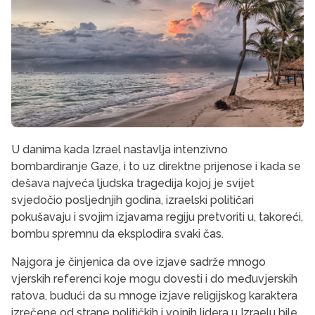
U danima kada Izrael nastavlja intenzivno
bombardiranje Gaze, i to uz direktne prijenose i kada se
dešava najveća ljudska tragedija kojoj je svijet
svjedočio posljednjih godina, izraelski političari
pokušavaju i svojim izjavama regiju pretvoriti u, takoreći,
bombu spremnu da eksplodira svaki čas.
Najgora je činjenica da ove izjave sadrže mnogo
vjerskih referenci koje mogu dovesti i do međuvjerskih
ratova, budući da su mnoge izjave religijskog karaktera
izrečene od strane političkih i vojnih lidera u Izraelu bile