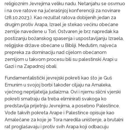
religioznim Jevrejima veliku nadu. Netanjahu se osvrnuo
i na ove ratove na jučerašnjoj konferenciji za novinare
(28.10.2023.). Kao rezultat ratova dobijenih jedan za
drugim protiv Arapa, Izrael je stekao većinu obećane
zemlje navedene u Tori. Ostvaren je brz napredak ka
postizanju božanskog spasenja i uspostavljanju Izraela,
religijske države obećane u Bibliji. Međutim, najveća
prepreka za dominaciju nad cijelom obećanom
zemljom u takvom procesu bili su palestinski Arapi u
Gazi i na Zapadnoj obali.
Fundamentalistički jevrejski pokreti kao što je Guš
Emunim u svojoj borbi također ciljaju na Amaleka,
vječnog neprijatelja judaizma. Ovi i njemu slični vjerski
pokreti smatraju da treba eliminirati svakoga ko
predstavlja prijetnju Jevrejima, a posebno Palestince.
Vođe takvih pokreta Arape i Palestince opisuje kao
Amalečane za koje je Tora naredila uništenje, a brutalni
rat proglašavaju i protiv svih Arapa koji odbacuju