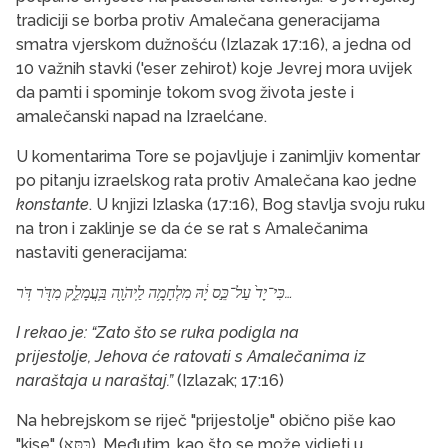
tradiciji se borba protiv Amalečana generacijama
smatra vjerskom dužnošću (Izlazak 17:16), a jedna od
10 važnih stavki ('eser zehirot) koje Jevrej mora uvijek
da pamti i spominje tokom svog života jeste i
amalečanski napad na Izraelćane.
U komentarima Tore se pojavljuje i zanimljiv komentar
po pitanju izraelskog rata protiv Amalečana kao
jedne
konstante
. U knjizi Izlaska (17:16), Bog stavlja svoju ruku
na tron ​​i zaklinje se da će se rat s Amalečanima
nastaviti generacijama:
כִּי־יָד֙ עַל־כֵּ֣ס יָ֔הּ מִלְחָמָ֥ה לַֽיהֹוָ֖ה בַּֽעֲמָלֵ֑ק מִדֹּ֖ר דֹּֽר
…
I rekao je: “Zato što se ruka podigla na
prijestolje, Jehova će ratovati s Amalečanima iz
naraštaja u naraštaj.”
(Izlazak; 17:16)
Na hebrejskom se riječ "prijestolje" obično piše kao
"kise" (כִּסֵּא). Međutim, kao što se može vidjeti u