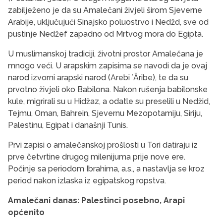
zabilježeno je da su Amalečani živjeli širom Sjeverne
Arabije, uključujući Sinajsko poluostrvo i Nedžd, sve od
pustinje Nedžef zapadno od Mrtvog mora do Egipta.
U muslimanskoj tradiciji, životni prostor Amalečana je
mnogo veći. U arapskim zapisima se navodi da je ovaj
narod izvorni arapski narod (Arebi ʻĀribe), te da su
prvotno živjeli oko Babilona. Nakon rušenja babilonske
kule, migrirali su u Hidžaz, a odatle su preselili u Nedžid,
Tejmu, Oman, Bahrein, Sjevernu Mezopotamiju, Siriju,
Palestinu, Egipat i današnji Tunis.
Prvi zapisi o amalečanskoj prošlosti u Tori datiraju iz
prve četvrtine drugog milenijuma prije nove ere.
Počinje sa periodom Ibrahima, a.s., a nastavlja se kroz
period nakon izlaska iz egipatskog ropstva.
Amalečani danas: Palestinci posebno, Arapi
općenito