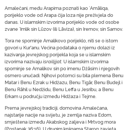
Amalečani, među Arapima poznati kao ʻAmāliqa,
porijeklo vode od Arapa čija loza nije preživjela do
danas. U islamskim izvorima porijeklo vode od osobe
zvane ʻImlik sin Lūzov (ili Lāviza), sin Iremov, sin Samov.
Tora ne spominje Amalikovo porijeklo, niti se o istom
govori u Kur'anu. Većina podataka o njemu dolazi iz
kazivanja jevrejskog porijekla koja se u islamskim
izvorima nazivaju
israilijjat
. U islamskim izvorima
spominje se Amalikov sin po imenu Džāsim i njegovih
osmero unučadi. Njihovi potomci su bila plemena Benu
Matar i Benu Ezrak u Hidžazu, Benu Tigār, Benu Budejl i
Benu Rāhil u Nedžidu, Benu Leffa u Jesribu, a Benu
Erkam u području između Hidžaza i Tejme.
Prema jevrejskoj tradiciji, domovina Amalečana,
najstarije nacije na svijetu, je zemlja naziva Edom,
smještena između Akabskog zaljeva i Mrtvog mora
(Postanak 36:16). U drugim knjigama Starog zavjeta