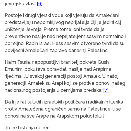
jevrejsku vlast.
[6]
Postoje i drugi vjerski vođe koji vjeruju da Amalečani
predstavljaju nepomirljivog neprijatelja čiji je jedini cilj
uništenje Jevreja. Prema tome, oni tvrde da je
preventivno nasilje nad neprijateljem sasvim normalno i
poželjno. Rabin Israel Hess sasvim otvoreno tvrdi da su
povijesni Amalečani zapravo današnji Palestinci.
Haim Tsuria, nepopustljivi branitelj pokreta Gush
Emunim, pokušava opravdati nasilje nad Arapima
riječima: „U svakoj generaciji postoji Amalek. U našoj
generaciji, Amalek su Arapi koji se protive obnovi našeg
nacionalnog postojanja u zemljama predaka.“
[7]
Da li je rat suludih izraelskih političara i radikalnih klerika
protiv Amalečena ograničen samo na Palestince ili se
odnosi na sve Arape na Arapskom poluotoku?
To će historija će reći.