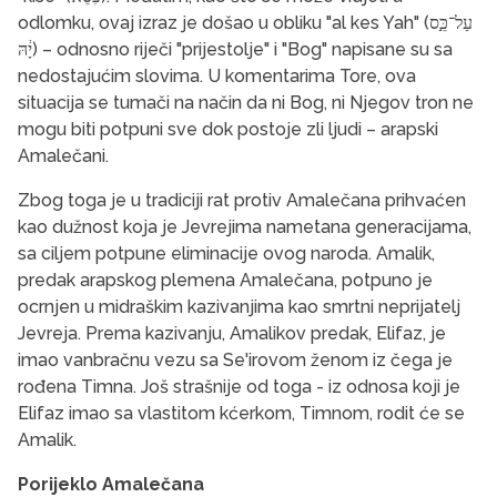
odlomku, ovaj izraz je došao u obliku "al kes Yah" (עַל־כֵּ֣ס
יָ֔הּ) – odnosno riječi "prijestolje" i "Bog" napisane su sa
nedostajućim slovima. U komentarima Tore, ova
situacija se tumači na način da ni Bog, ni Njegov tron ​​ne
mogu biti potpuni sve dok postoje zli ljudi – arapski
Amalečani.
Zbog toga je u tradiciji rat protiv Amalečana prihvaćen
kao dužnost koja je Jevrejima nametana generacijama,
sa ciljem potpune eliminacije ovog naroda. Amalik,
predak arapskog plemena Amalečana, potpuno je
ocrnjen u midraškim kazivanjima kao smrtni neprijatelj
Jevreja. Prema kazivanju, Amalikov predak, Elifaz, je
imao vanbračnu vezu sa Se'irovom ženom iz čega je
rođena Timna. Još strašnije od toga - iz odnosa koji je
Elifaz imao sa vlastitom kćerkom, Timnom, rodit će se
Amalik.
Porijeklo Amalečana