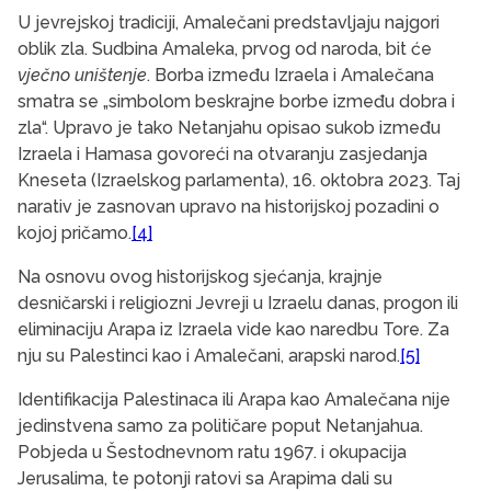
U jevrejskoj tradiciji, Amalečani predstavljaju najgori
oblik zla. Sudbina Amaleka, prvog od naroda, bit će
vječno uništenje
. Borba između Izraela i Amalečana
smatra se „simbolom beskrajne borbe između dobra i
zla“. Upravo je tako Netanjahu opisao sukob između
Izraela i Hamasa govoreći na otvaranju zasjedanja
Kneseta (Izraelskog parlamenta), 16. oktobra 2023. Taj
narativ je zasnovan upravo na historijskoj pozadini o
kojoj pričamo.
[4]
Na osnovu ovog historijskog sjećanja, krajnje
desničarski i religiozni Jevreji u Izraelu danas, progon ili
eliminaciju Arapa iz Izraela vide kao naredbu Tore. Za
nju su Palestinci kao i Amalečani, arapski narod.
[5]
Identifikacija Palestinaca ili Arapa kao Amalečana nije
jedinstvena samo za političare poput Netanjahua.
Pobjeda u Šestodnevnom ratu 1967. i okupacija
Jerusalima, te potonji ratovi sa Arapima dali su