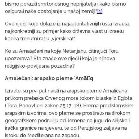
bismo porazili smrtonosnog neprijatelja i kako bismo
osigurali naše opstojanje u našoj zemlji.“
[1]
Ove riječi, koje dolaze iz najautoritativnijih usta Izraela,
najkonkretniji su primjer kako državna vlast u Izraelu
kodira trenutni rat u „vjerski rat“.
Ko su Amalačani na koje Netanjahu, citirajući Toru,
upozorava? Šta znače ove riječi i koja je njihova
religijsko-povijesna pozadina?
Amalečani: arapsko pleme ʻAmālīq
Izraelci su prvi put naišli na arapsko pleme Amaličana
prilikom prelaska Crvenog mora tokom izlaska iz Egipta
(Tora, Ponovljeni zakon 25:17-18). Prema predislamskim
arapskim izvorima, ovo pleme se prostiralo na širokom
geografskom području od Jemena na jugu do sirijske i
iračke granice na sjeveru, te od Perzijskog zaljeva na
istoku do Mediterana na zapadu.