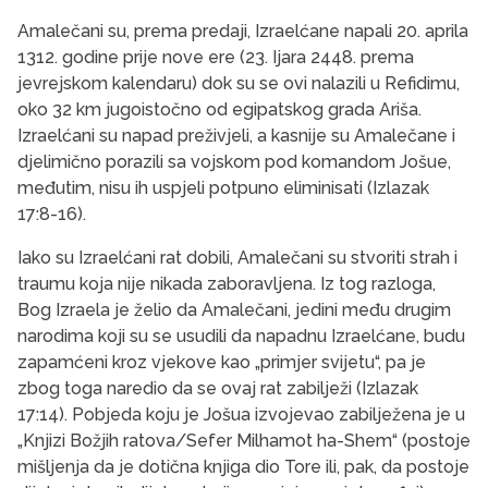
Amalečani su, prema predaji, Izraelćane napali 20. aprila
1312. godine prije nove ere (23. Ijara 2448. prema
jevrejskom kalendaru) dok su se ovi nalazili u Refidimu,
oko 32 km jugoistočno od egipatskog grada Ariša.
Izraelćani su napad preživjeli, a kasnije su Amalečane i
djelimično porazili sa vojskom pod komandom Jošue,
međutim, nisu ih uspjeli potpuno eliminisati (Izlazak
17:8-16).
Iako su Izraelćani rat dobili, Amalečani su stvoriti strah i
traumu koja nije nikada zaboravljena. Iz tog razloga,
Bog Izraela je želio da Amalečani, jedini među drugim
narodima koji su se usudili da napadnu Izraelćane, budu
zapamćeni kroz vjekove kao „primjer svijetu“, pa je
zbog toga naredio da se ovaj rat zabilježi (Izlazak
17:14). Pobjeda koju je Jošua izvojevao zabilježena je u
„Knjizi Božjih ratova/Sefer Milhamot ha-Shem“ (postoje
mišljenja da je dotična knjiga dio Tore ili, pak, da postoje