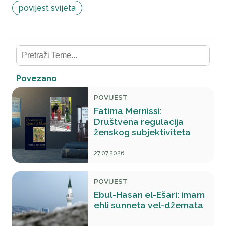
povijest svijeta
Povezano
POVIJEST
Fatima Mernissi:
Društvena regulacija
ženskog subjektiviteta
27.07.2026.
POVIJEST
Ebul-Hasan el-Ešari: imam
ehli sunneta vel-džemata