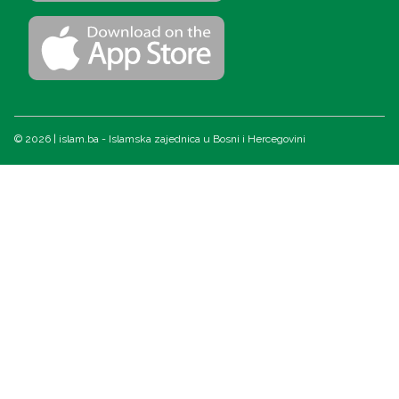
© 2026 | islam.ba - Islamska zajednica u Bosni i Hercegovini