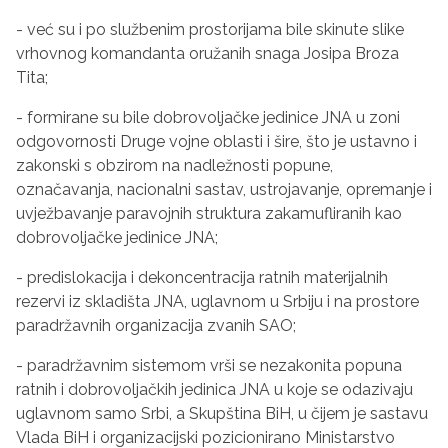
- već su i po službenim prostorijama bile skinute slike
vrhovnog komandanta oružanih snaga Josipa Broza
Tita;
- formirane su bile dobrovoljačke jedinice JNA u zoni
odgovornosti Druge vojne oblasti i šire, što je ustavno i
zakonski s obzirom na nadležnosti popune,
označavanja, nacionalni sastav, ustrojavanje, opremanje i
uvježbavanje paravojnih struktura zakamufliranih kao
dobrovoljačke jedinice JNA;
- predislokacija i dekoncentracija ratnih materijalnih
rezervi iz skladišta JNA, uglavnom u Srbiju i na prostore
paradržavnih organizacija zvanih SAO;
- paradržavnim sistemom vrši se nezakonita popuna
ratnih i dobrovoljačkih jedinica JNA u koje se odazivaju
uglavnom samo Srbi, a Skupština BiH, u čijem je sastavu
Vlada BiH i organizacijski pozicionirano Ministarstvo