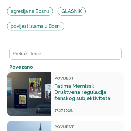
agresija na Bosnu
GLASNIK
povijest islama u Bosni
Povezano
POVIJEST
Fatima Mernissi:
Društvena regulacija
ženskog subjektiviteta
27.07.2026.
POVIJEST