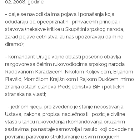
02. 2008. godine;
- dalje se navodi da ima pojava i ponašanja koja
odudaraju od općepriznatih i prihvaćenih principa i
stavova (nekakve kritike u Skupštini srpskog naroda,
zarad pojave četništva, ali nas upozoravaju da ih ne
diramo);
- komandant Druge vojne oblasti posebno obavlja
razgovore sa čelnim rukovodiocima srpskog naroda:
Radovanom Karadžićem, Nikolom Koljevićem, Biljanom
Plavšić, Momčilom Krajišnikom i Rajkom Dukićem, mimo
znanja ostalih članova Predsjedništva BiH i političkih
stranaka na vlasti;
- jednom riječju proizvedeno je stanje nepoštivanja
Ustava, zakona, propisa, nadležnosti i pozicije civilne
vlasti u lancu rukovođenja i komandovanja oružanim
sastavima, pa nastaje samovolja i rasulo, koji dovode na
površinu paravojno strukturiranje u svim mogućim