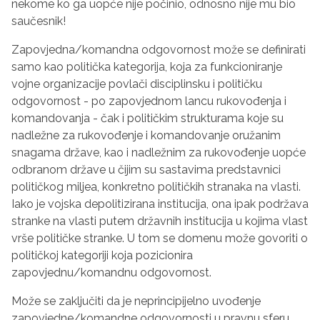
nekome ko ga uopće nije počinio, odnosno nije mu bio
saučesnik!
Zapovjedna/komandna odgovornost može se definirati
samo kao politička kategorija, koja za funkcioniranje
vojne organizacije povlači disciplinsku i političku
odgovornost - po zapovjednom lancu rukovođenja i
komandovanja - čak i političkim strukturama koje su
nadležne za rukovođenje i komandovanje oružanim
snagama države, kao i nadležnim za rukovođenje uopće
odbranom države u čijim su sastavima predstavnici
političkog miljea, konkretno političkih stranaka na vlasti.
Iako je vojska depolitizirana institucija, ona ipak podržava
stranke na vlasti putem državnih institucija u kojima vlast
vrše političke stranke. U tom se domenu može govoriti o
političkoj kategoriji koja pozicionira
zapovjednu/komandnu odgovornost.
Može se zaključiti da je neprincipijelno uvođenje
zapovjedne/komandne odgovornosti u pravnu sferu