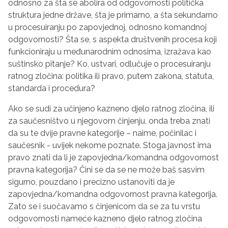
odnosno za šta se abolira od odgovornosti politička
struktura jedne države, šta je primarno, a šta sekundarno
u procesuiranju po zapovjednoj, odnosno komandnoj
odgovornosti? Šta se, s aspekta društvenih procesa koji
funkcioniraju u međunarodnim odnosima, izražava kao
suštinsko pitanje? Ko, ustvari, odlučuje o procesuiranju
ratnog zločina: politika ili pravo, putem zakona, statuta,
standarda i procedura?
Ako se sudi za učinjeno kazneno djelo ratnog zločina, ili
za saučesništvo u njegovom činjenju, onda treba znati
da su te dvije pravne kategorije – naime, počinilac i
saučesnik - uvijek nekome poznate. Stoga javnost ima
pravo znati da li je zapovjedna/komandna odgovornost
pravna kategorija? Čini se da se ne može baš sasvim
sigurno, pouzdano i precizno ustanoviti da je
zapovjedna/komandna odgovornost pravna kategorija.
Zato se i suočavamo s činjenicom da se za tu vrstu
odgovornosti nameće kazneno djelo ratnog zločina