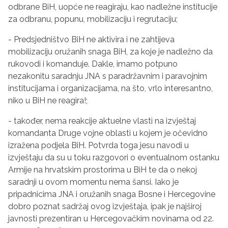
odbrane BiH, uopće ne reagiraju, kao nadležne institucije
za odbranu, popunu, mobilizaciju i regrutaciju;
- Predsjedništvo BiH ne aktivira i ne zahtijeva
mobilizaciju oružanih snaga BiH, za koje je nadležno da
rukovodi i komanduje. Dakle, imamo potpuno
nezakonitu saradnju JNA s paradržavnim i paravojnim
institucijama i organizacijama, na što, vrlo interesantno,
niko u BiH ne reagira!;
- također, nema reakcije aktuelne vlasti na izvještaj
komandanta Druge vojne oblasti u kojem je očevidno
izražena podjela BiH. Potvrda toga jesu navodi u
izvještaju da su u toku razgovori o eventualnom ostanku
Armije na hrvatskim prostorima u BiH te da o nekoj
saradnji u ovom momentu nema šansi. Iako je
pripadnicima JNA i oružanih snaga Bosne i Hercegovine
dobro poznat sadržaj ovog izvještaja, ipak je najširoj
javnosti prezentiran u Hercegovačkim novinama od 22.