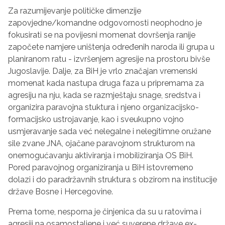
Za razumijevanje političke dimenzije
zapovjedne/komandne odgovornosti neophodno je
fokusirati se na povijesni momenat dovršenja ranije
započete namjere uništenja određenih naroda ili grupa u
planiranom ratu - izvršenjem agresije na prostoru bivše
Jugoslavije. Dalje, za BiH je vrlo značajan vremenski
momenat kada nastupa druga faza u pripremama za
agresiju na nju, kada se razmještaju snage, sredstva i
organizira paravojna stuktura i njeno organizacijsko-
formacijsko ustrojavanje, kao i sveukupno vojno
usmjeravanje sada već nelegalne i nelegitimne oružane
sile zvane JNA, ojačane paravojnom strukturom na
onemogućavanju aktiviranja i mobiliziranja OS BiH.
Pored paravojnog organiziranja u BiH istovremeno
dolazi i do paradržavnih struktura s obzirom na institucije
države Bosne i Hercegovine.
Prema tome, nesporna je činjenica da su u ratovima i
agresiji na osamostaljene i već suverene države ex-