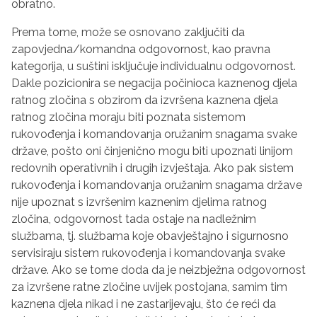
obratno.
Prema tome, može se osnovano zaključiti da
zapovjedna/komandna odgovornost, kao pravna
kategorija, u suštini isključuje individualnu odgovornost.
Dakle pozicionira se negacija počinioca kaznenog djela
ratnog zločina s obzirom da izvršena kaznena djela
ratnog zločina moraju biti poznata sistemom
rukovođenja i komandovanja oružanim snagama svake
države, pošto oni činjenično mogu biti upoznati linijom
redovnih operativnih i drugih izvještaja. Ako pak sistem
rukovođenja i komandovanja oružanim snagama države
nije upoznat s izvršenim kaznenim djelima ratnog
zločina, odgovornost tada ostaje na nadležnim
službama, tj. službama koje obavještajno i sigurnosno
servisiraju sistem rukovođenja i komandovanja svake
države. Ako se tome doda da je neizbježna odgovornost
za izvršene ratne zločine uvijek postojana, samim tim
kaznena djela nikad i ne zastarijevaju, što će reći da