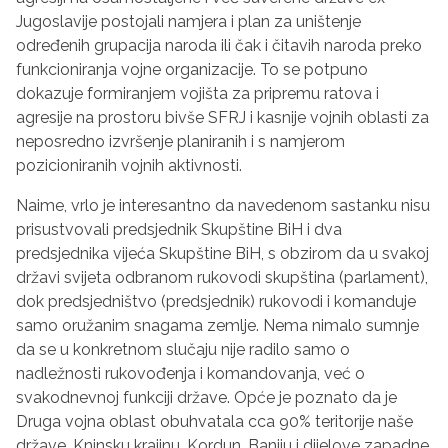
Jugoslavije postojali namjera i plan za uništenje
određenih grupacija naroda ili čak i čitavih naroda preko
funkcioniranja vojne organizacije. To se potpuno
dokazuje formiranjem vojišta za pripremu ratova i
agresije na prostoru bivše SFRJ i kasnije vojnih oblasti za
neposredno izvršenje planiranih i s namjerom
pozicioniranih vojnih aktivnosti.
Naime, vrlo je interesantno da navedenom sastanku nisu
prisustvovali predsjednik Skupštine BiH i dva
predsjednika vijeća Skupštine BiH, s obzirom da u svakoj
državi svijeta odbranom rukovodi skupština (parlament),
dok predsjedništvo (predsjednik) rukovodi i komanduje
samo oružanim snagama zemlje. Nema nimalo sumnje
da se u konkretnom slučaju nije radilo samo o
nadležnosti rukovođenja i komandovanja, već o
svakodnevnoj funkciji države. Opće je poznato da je
Druga vojna oblast obuhvatala cca 90% teritorije naše
države, Kninsku krajinu, Kordun, Baniju i dijelove zapadne