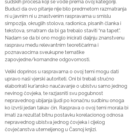
sudskih procesa koji se vode prema ovoj kategoriji.
Budući da ovo pitanje nije bilo predmetom razmatranja
ni u javnim ni u znastvenim raspravama u smislu
simpozija, okruglih stolova, radionica, pisanih članka i
tekstova, smatram da bi ga trebalo staviti “na tapet”.
Nadam se da bi ono moglo inicirati daljnju znanstvenu
raspravu među relevantnim teoretičarima i
poznavaocima sveukupne tematike
zapovjedne/komandne odgovornosti.
Veliki doprinos u raspravama o ovoj temi mogu dati
upravo naši vjerski autoriteti. Oni bi trebali stručno
elaborirati kur’ansko naučavanje o ubistvu samo jednog
nevinog čovjeka, te razjasniti svu pogubnost
nepravednog ubijanja ljudi po konačnu sudbinu onoga
ko izvrši jedan takav čin. Rasprava o ovoj temi morala bi
imati za rezultat bitnu postavku korelacionog odnosa
nepravednog ubistva jednog čovjeka i cijelog
čovječanstva utemeljenog u Časnoj knjizi.