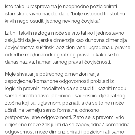
Isto tako, u raspravama je neophodno pozicionirati
islamsko pravno načelo da je “bolje osloboditi i stotinu
krivih nego osuditi jednog nevinog čovjeka”.
Iz tih i takvih razloga može se vrlo lahko i jednostavno
zaključiti da je vjerska dimenzija kao duhovna dimenzija
čovječanstva suštinski pozicionirana i ugrađena u pravne
odredbe međunarodnog ratnog prava ili, kako se to
danas naziva, humanitarnog prava i čovječnosti.
Moje shvatanje potrebnog dimenzioniranja
zapovjedne/komandne odgovornosti proizlazi iz
logičnih pravnih modaliteta da se osuditi i kazniti mogu
samo naredbodavci, počinioci i saučesnici djela ratnog
zločina koji su, uglavnom, poznati, a da se to ne može
učiniti na temelju samo formalne, odnosno
pretpostavljene odgovornosti. Zato se, s pravom, vrlo
činjenično može zaključiti da se zapovjedna/ komandna
odgovornost može dimenzionirati i pozicionirati samo