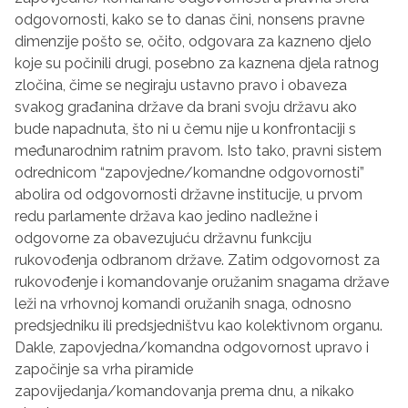
odgovornosti, kako se to danas čini, nonsens pravne
dimenzije pošto se, očito, odgovara za kazneno djelo
koje su počinili drugi, posebno za kaznena djela ratnog
zločina, čime se negiraju ustavno pravo i obaveza
svakog građanina države da brani svoju državu ako
bude napadnuta, što ni u čemu nije u konfrontaciji s
međunarodnim ratnim pravom. Isto tako, pravni sistem
odrednicom “zapovjedne/komandne odgovornosti”
abolira od odgovornosti državne institucije, u prvom
redu parlamente država kao jedino nadležne i
odgovorne za obavezujuću državnu funkciju
rukovođenja odbranom države. Zatim odgovornost za
rukovođenje i komandovanje oružanim snagama države
leži na vrhovnoj komandi oružanih snaga, odnosno
predsjedniku ili predsjedništvu kao kolektivnom organu.
Dakle, zapovjedna/komandna odgovornost upravo i
započinje sa vrha piramide
zapovijedanja/komandovanja prema dnu, a nikako