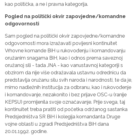
kao politička, a ne i pravna kategorija.
Pogled na politički okvir zapovjedne/komandne
odgovornosti
Sam pogled na politički okvir zapovjedne/komandne
odgovornosti mora izražavati povijesni kontinuitet
Vrhovne komande BiH u rukovođenju i komandovanju
oružanim snagama BiH, kao i odnos prema saveznoj
oružanoj sili - tada JNA - kao vanustavnoj kategoriji s
obzirom da nije više odražavala ustavnu odrednicu da
predstavlja oružanu silu svih naroda i narodnosti, te da je,
mimo nadležnih institucija za odbranu, kao i rukovođenje
i komandovanje, nezakonito i bez prijave OSC-u (ranije
KEPSU) promijenila svoje označavanje. Prije svega, taj
kontinuitet treba pratiti od početka održanog sastanka
Predsjedništva SR BiH i kolegija komandanta Druge
vojne oblasti u zgradi Predsjedništva BiH dana
20.01.1992. godine.