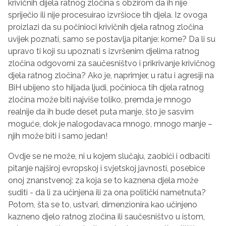
krivičnih dijela ratnog zločina s obzirom da ih nije
spriječio ili nije procesuirao izvršioce tih djela. Iz ovoga
proizlazi da su počinioci krivičnih djela ratnog zločina
uvijek poznati, samo se postavlja pitanje: kome? Da li su
upravo ti koji su upoznati s izvršenim djelima ratnog
zločina odgovorni za saučesništvo i prikrivanje krivičnog
djela ratnog zločina? Ako je, naprimjer, u ratu i agresiji na
BiH ubijeno sto hiljada ljudi, počinioca tih djela ratnog
zločina može biti najviše toliko, premda je mnogo
realnije da ih bude deset puta manje, što je sasvim
moguće, dok je nalogodavaca mnogo, mnogo manje –
njih može biti i samo jedan!
Ovdje se ne može, ni u kojem slučaju, zaobići i odbaciti
pitanje najširoj evropskoj i svjetskoj javnosti, posebice
onoj znanstvenoj: za koja se to kaznena djela može
suditi - da li za učinjena ili za ona politički nametnuta?
Potom, šta se to, ustvari, dimenzionira kao učinjeno
kazneno djelo ratnog zločina ili saučesništvo u istom,