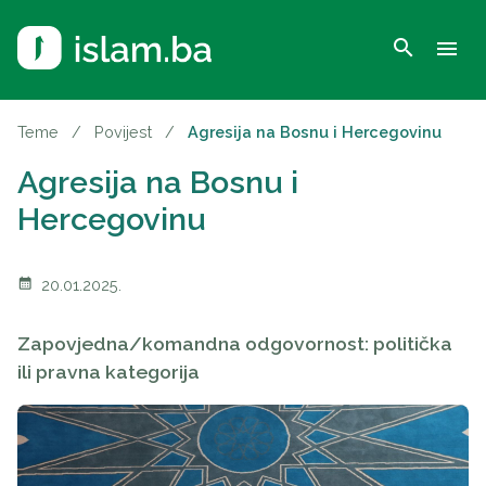
search
menu
Teme
/
Povijest
/
Agresija na Bosnu i Hercegovinu
Agresija na Bosnu i
Hercegovinu
calendar_month
20.01.2025.
Zapovjedna/komandna odgovornost:
politička
ili pravna kategorija