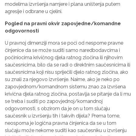
modelima izvršenja namjere i plana uništenja putem
agresije i odbrane u cjelini.
Pogled na pravni okvir zapovjedne/komandne
odgovornosti
U pravnoj dimenziji mora se poći od nesporne pravne
činjenice da se može suditi samo naredbodavcima i
počiniocima krivičnog djela ratnog zločina ili njihovim
saučesnicima, bilo da se radi o direktnim saučesnicima ili
saučesnicima koji nisu spriječili djelo ratnog zločina, ako
su znali za njegovo izvršenje. Naime, ako je neko po
zapovjednom/komandnom sistemu znao za izvršena
krivična djela ratnog zločina, postavlja se pitanje da li mu
se treba i suditi po zapovjednoj/komandnoj
odgovornosti, s obzirom da je on u tom slučaju
saučesnik u izvršenju tih i takvih dijela? Prema tome,
neosporna je logična pravna činjenica da se u tom
slučaju može nekome suditi kao saučesniku u izvršenju