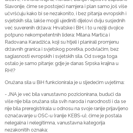
Slavonije, čime se postojeći namjera i plan samo još više
učvršćuju kako bi se nezakonito, i bez pitanja evropskih i
svjetskih sila, lakše mogli ujediniti dijelovi dviju susjednih
već suverenih država: Hrvatske i BiH, i to u režiji dvojice
potpuno nekompetentnih lidera: Milana Martića i
Radovana Karadžića, koji su htjeli i planirali promjenu
državnih granica i svjetskog poretka, podvlačim, bez
saglasnosti evropskih i svjetskih sila. Od svega toga
ostalo je samo pitanje: gdje je danas Srpska krajina u
RH!?
Oružana sila u BiH funkcionirala je u sljedećim uvjetima:
- JNA je već bila vanustavno pozicionirana, budući da
više nije bila oružana sila svih naroda i narodnosti i da se
nije bila preregistrirala u odnosu na svoje ranije prijavljeno
označavanje u OSC-u (ranije KEBS-u), čime je postala
nelegalna i nelegitimna, vanustavna kategorija
nezakonitih oznaka;