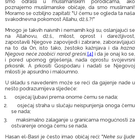
smo odrasli u muslimanskim porodicama, ako
poznajemo muslimanske običaje, da smo muslimani!
Moramo se ozbiljno zapitati: "U čemu se ogleda ta naša
svakodnevna pokornost Allahu, dž.š.?!"
Mnogo je takvih naivnih i nemarnih koji su, oslanjajući se
na Allahovu, dž.š., milost, oprost i darežljivost,
zapostavili Njegove zapovijedi i zabrane, zaboravljajući
na to da On, isto tako, žestoko kažnjava i da
kazna
Njegova neće zaobići narod grešni,
[4]
i da je onaj ko se,
i pored upornog griješenja, nada oprostu svojevrsni
prkosnik. A prkositi Gospodaru i nadati se Njegovoj
milosti je apsurdno i maloumno.
U skladu s navedenim može se reći da gajenje nade u
nešto podrazumijeva sljedeće:
1.
osjećaj ljubavi prema onome čemu se nada;
2.
osjećaj straha u slučaju neispunjenja onoga čemu
se nada;
3.
maksimalno zalaganje u granicama mogućnosti za
ostvarenje onoga čemu se nada.
Hasan el-Basri je često imao običaj reći: "
Neke su ljude