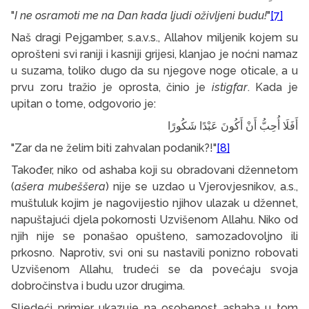
"
I ne osramoti me na Dan kada ljudi oživljeni budu!
"
[7]
Naš dragi Pejgamber, s.a.v.s., Allahov miljenik kojem su
oprošteni svi raniji i kasniji grijesi, klanjao je noćni namaz
u suzama, toliko dugo da su njegove noge oticale, a u
prvu zoru tražio je oprosta, činio je
istigfar
. Kada je
upitan o tome, odgovorio je:
أَفَلَا
أُحِبُّ
أَنْ
أَكُونَ
عَبْدًا
شَكُورًا
"Zar da ne želim biti zahvalan podanik?!"
[8]
Također, niko od ashaba koji su obradovani džennetom
(
ašera mubeššera
) nije se uzdao u Vjerovjesnikov, a.s.,
muštuluk kojim je nagovijestio njihov ulazak u džennet,
napuštajući djela pokornosti Uzvišenom Allahu. Niko od
njih nije se ponašao opušteno, samozadovoljno ili
prkosno. Naprotiv, svi oni su nastavili ponizno robovati
Uzvišenom Allahu, trudeći se da povećaju svoja
dobročinstva i budu uzor drugima.
Sljedeći primjer ukazuje na osobenost ashaba u tom