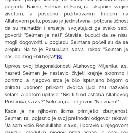
pogledu. Naime, Selman el-Farisi, r.a., ukupnim svojim
životom, a posebno požrtvovanim trudom na
Allahovom putu, postao je jedinstvena i potpuna ličnost
da su muhadžiri i ensarije
, svojatajući ga svako sebi,
govorili: "Selman je naš!" Štaviše, budući da se nisu
mogli dogovoriti, u pogledu Selmana počeli su da se
prepiru. Na to je Resulullah, s.a.v.s., rekao: "Selman je
naš, od mog Ehli bejta!"
[9]
Uprkos ovoj blagonaklonosti Allahovog Miljenika, a.s.,
hazreti Selman je nastavio živjeti krajnje skromno i
ponizno, a njegovo srce je bilo ispunjeno brigom o
ahiretu. Jednom prilikom dvojica ljudi mu nazvaše
selam, a potom upitaše: "Nisi li ti od ashaba Allahovog
Poslanika, s.a.v.s.?" Selman, r.a., odgovori: "Ne znam!"
Kada je na njihovim licima primijetio zbunjenost,
Selman, r.a., pojasnio je svoj prethodni odgovor, rekavši:
"Ja sam vidio Resulullaha, s.a.v.s., i boravio u njegovom
društvu, međutim, njegov pravi ashab je onaj koji