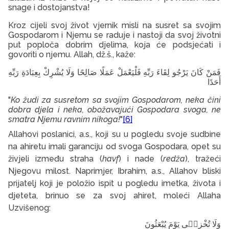
snage i dostojanstva!
Kroz cijeli svoj život vjernik misli na susret sa svojim
Gospodarom i Njemu se raduje i nastoji da svoj životni
put poploča dobrim djelima, koja će podsjećati i
govoriti o njemu. Allah, dž.š., kaže:
فَمَنْ
كَانَ
يَرْجُو
لِقَاءَ
رَبِّهِ
فَلْيَعْمَلْ
عَمَلًا
صَالِحًا
وَلَا
يُشْرِكْ
بِعِبَادَةِ
رَبِّهِ
أَحَدًا
"
Ko žudi za susretom sa svojim Gospodarom, neka čini
dobra djela i neka, obožavajući Gospodara svoga, ne
smatra Njemu ravnim nikoga!
"
[6]
Allahovi poslanici, a.s., koji su u pogledu svoje sudbine
na ahiretu imali garanciju od svoga Gospodara, opet su
živjeli između straha (
havf
) i nade (
redža
), tražeći
Njegovu milost. Naprimjer, Ibrahim, a.s., Allahov bliski
prijatelj koji je položio ispit u pogledu imetka, života i
djeteta, brinuo se za svoj ahiret, moleći Allaha
Uzvišenog:
وَلَا
تُخْزِن۪ى
يَوْمَ
يُبْعَثُونَ