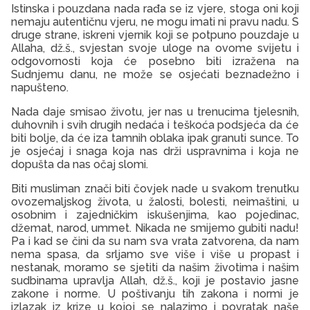
Istinska i pouzdana nada rađa se iz vjere, stoga oni koji
nemaju autentičnu vjeru, ne mogu imati ni pravu nadu. S
druge strane, iskreni vjernik koji se potpuno pouzdaje u
Allaha, dž.š., svjestan svoje uloge na ovome svijetu i
odgovornosti koja će posebno biti izražena na
Sudnjemu danu, ne može se osjećati beznadežno i
napušteno.
Nada daje smisao životu, jer nas u trenucima tjelesnih,
duhovnih i svih drugih nedaća i teškoća podsjeća da će
biti bolje, da će iza tamnih oblaka ipak granuti sunce. To
je osjećaj i snaga koja nas drži uspravnima i koja ne
dopušta da nas očaj slomi.
Biti musliman znači biti čovjek nade u svakom trenutku
ovozemaljskog života, u žalosti, bolesti, neimaštini, u
osobnim i zajedničkim iskušenjima, kao pojedinac,
džemat, narod, ummet. Nikada ne smijemo gubiti nadu!
Pa i kad se čini da su nam sva vrata zatvorena, da nam
nema spasa, da srljamo sve više i više u propast i
nestanak, moramo se sjetiti da našim životima i našim
sudbinama upravlja Allah, dž.š., koji je postavio jasne
zakone i norme. U poštivanju tih zakona i normi je
izlazak iz krize u kojoj se nalazimo i povratak naše