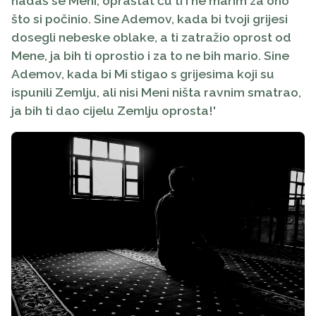
nadaš se Meni, opraštat ću ti i ne marim za ono
što si počinio. Sine Ademov, kada bi tvoji grijesi
dosegli nebeske oblake, a ti zatražio oprost od
Mene, ja bih ti oprostio i za to ne bih mario. Sine
Ademov, kada bi Mi stigao s grijesima koji su
ispunili Zemlju, ali nisi Meni ništa ravnim smatrao,
ja bih ti dao cijelu Zemlju oprosta!'