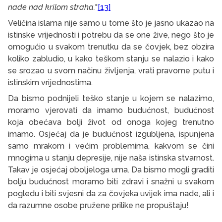
nade nad krilom straha.
"
[13]
Veličina islama nije samo u tome što je jasno ukazao na
istinske vrijednosti i potrebu da se one žive, nego što je
omogućio u svakom trenutku da se čovjek, bez obzira
koliko zabludio, u kako teškom stanju se nalazio i kako
se srozao u svom načinu življenja, vrati pravome putu i
istinskim vrijednostima.
Da bismo podnijeli teško stanje u kojem se nalazimo,
moramo vjerovati da imamo budućnost, budućnost
koja obećava bolji život od onoga kojeg trenutno
imamo. Osjećaj da je budućnost izgubljena, ispunjena
samo mrakom i većim problemima, kakvom se čini
mnogima u stanju depresije, nije naša istinska stvarnost.
Takav je osjećaj oboljeloga uma. Da bismo mogli graditi
bolju budućnost moramo biti zdravi i snažni u svakom
pogledu i biti svjesni da za čovjeka uvijek ima nade, ali i
da razumne osobe pružene prilike ne propuštaju!