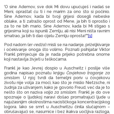
'O sine Ademov, sve dok Mi dovu upućuješ i nadaš se
Meni, opraštat ću ti i ne marim za ono što si počinio.
Sine Ademov, kada bi tvoji grijesi dosegli nebeske
oblake, a ti zatražio oprost od Mene, ja bih ti oprostio i
za to ne bih mario. Sine Ademov, kada bi Mi stigao s
grijesima koji su ispunili Zemlju, ali nisi Meni ništa ravnim
smatrao, ja bih ti dao cijelu Zemlju oprosta!'"
[1]
Pod nadom (
er-redža
) misli se na nadanje, priželjkivanje
i očekivanje onoga što volimo. Poznati psihijatar Viktor
Frankl primjećuje da je nada prijeko potrebna onome
koji nastavlja živjeti u teškoćama.
Frankl je kao Jevrej dospio u Auschwitz i poslije više
godina napisao poznatu knjigu
Čovjekovo traganje za
smislom.
U njoj tvrdi da temeljni poriv u čovjekovu
životu nije volja za moći, kao što je mislio Nietzsche, ni
žudnja za uživanjem, kako je govorio Freud, već da je to
nešto što on naziva
volja za smislom.
Frankl je do ove
spoznaje o ljudskoj naravi došao promatrajući ljude u
najužasnijim okolnostima nacističkoga koncentracijskog
logora. Iako se smrt u Auschwitzu činila slučajnom –
obrušavajući se, nasumice i bez ikakva uočljiva razloga,