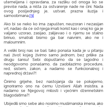
utemeljena i opravdana, za razliku od onoga ko se
previše nada, a ništa za ostvarenje nade ne čini. Nada
ovog posljednjeg je, ustvari, prazna iluzija i
samoobmana.
[3]
Ako bi se neko ko ima zapušten, neuzoran i nezasijan
vrt, nadao da će od njega imati korist kao i onaj ko ga je
valjano uzorao, zasijao, zalijevao i o njemu se stalno
brinuo, smatrali bismo ga bar naivnim, ako ne i
maloumnim.
A veliki broj nas se baš tako ponaša kada je u pitanju
naš život kojeg živimo samo jednom, bez prilike za
drugu šansu! Sebi dopuštamo da se lagodno i
neodgovorno ponašamo, da zaobilazimo procedure,
red, sistem, zakon, a nadamo se funkcionalnoj i
naprednoj državi?!
Činimo grijehe, bez nastojanja da se pokajemo,
ignoriramo ono na čemu Uzvišeni Allah insistira, a
nadamo se Njegovoj milosti i vječnim džennetskim
blagodatima?!
Ubijedili smo sebe ako nosimo muslimanska imena, ako