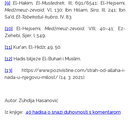
[9]
El-Hakim,
El-Mustedrek
, III, 691/6541; El-Hejsemi,
Medžmeuz-zevaid,
VI, 130; Ibn Hišam,
Sira
, III, 241; Ibn
Sa'd,
Et-Tabekatul-kubra
,
IV, 83.
[10]
El-Hejsemi,
Medžmeuz-zevaid
, VIII, 40–41; Ez-
Zehebi,
Sijer
, I, 549.
[11]
Kur'an, El-Hidžr, 49, 50.
[12]
Hadis bilježe El-Buhari i Muslim.
[13]
https://www.pozivistine.com/strah-od-allaha-i-
nada-u-njegovu-milost/ (14. 3. 2021).
Autor: Zuhdija Hasanović
Iz knjige:
40 hadisa o snazi duhovnosti s komentarom