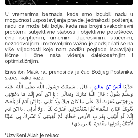
U vremenima beznađa, kada smo izgubili nadu u
mogućnost uspostavljanja pravde, jednakosti, poštenja,
nadu da može biti bolje, kada nas brojni svakodnevni
problemi, subjektivne slabosti i objektivne poteškoće,
čine iscrpljenim, umornim, depresivnim, utučenim,
nezadovoljnim i mrzovoljnim važno je podsjećati se na
više vrijednosti koje nam podižu poglede, ispravljaju
kičme i čine naša viđenja dalekosežnijim i
optimističnijim.
Enes ibn Malik, r.a., prenosi da je čuo Božijeg Poslanika,
s.a.v.s., kako kaže:
عَلَيْهِ
اللَّهُ
صَلَّى
اللَّهِ
رَسُولَ
سَمِعْتُ
:
قَالَ
،
أَنَسُ بْنُ مَالِكٍ
حَدَّثَنَا
دَعَوْتَنِي
مَا
إِنَّكَ
آدَمَ
ابْنَ
يَا
:
وَتَعَالَى
تَبَارَكَ
اللَّهُ
قَالَ
:
يَقُولُ
وَسَلَّمَ
بَلَغَتْ
لَوْ
آدَمَ
ابْنَ
يَا
،
أُبَالِي
وَلَا
فِيكَ
كَانَ
مَا
عَلَى
لَكَ
غَفَرْتُ
وَرَجَوْتَنِي
آدَمَ
ابْنَ
يَا
،
أُبَالِي
وَلَا
،
لَكَ
غَفَرْتُ
اسْتَغْفَرْتَنِي
ثُمَّ
السَّمَاءِ
عَنَانَ
ذُنُوبُكَ
إِنَّكَ
لَوْ
أَتَيْتَنِي
بِقُرَابِ
الأَرْضِ
خَطَايَا
ثُمَّ
لَقِيتَنِي
لَا
تُشْرِكُ
بِي
شَيْئًا
لَأَتَيْتُكَ
بِقُرَابِهَا
مَغْفِرَةً
(الترمذي)
"Uzvišeni Allah je rekao: