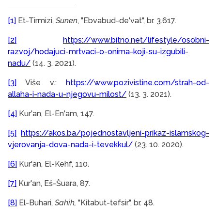
[1]
Et-Tirmizi,
Sunen
,
"Ebvabud-de'vat", br. 3.617.
[2]
https://www.bitno.net/lifestyle/osobni-
razvoj/hodajuci-mrtvaci-o-onima-koji-su-izgubili-
nadu/
(14. 3. 2021).
[3]
Više v.:
https://www.pozivistine.com/strah-od-
allaha-i-nada-u-njegovu-milost/
(13. 3. 2021).
[4]
Kur'an, El-En'am, 147.
[5]
https://akos.ba/pojednostavljeni-prikaz-islamskog-
vjerovanja-dova-nada-i-tevekkul/
(23. 10. 2020).
[6]
Kur'an, El-Kehf, 110.
[7]
Kur'an, Eš-Šuara, 87.
[8]
El-Buhari,
Sahih,
"Kitabut-tefsir", br. 48.