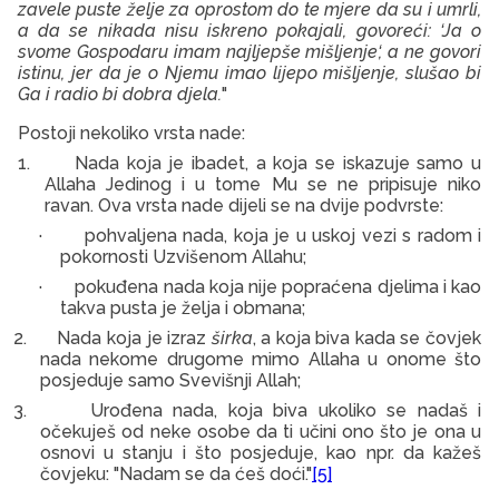
zavele puste želje za oprostom do te mjere da su i umrli,
a da se nikada nisu iskreno pokajali, govoreći: ‘Ja o
svome Gospodaru imam najljepše mišljenje‘, a ne govori
istinu, jer da je o Njemu imao lijepo mišljenje, slušao bi
Ga i radio bi dobra djela.
"
Postoji nekoliko vrsta nade:
1.
Nada koja je ibadet, a koja se iskazuje samo u
Allaha Jedinog i u tome Mu se ne pripisuje niko
ravan. Ova vrsta nade dijeli se na dvije podvrste:
·
pohvaljena nada, koja je u uskoj vezi s radom i
pokornosti Uzvišenom Allahu;
·
pokuđena nada koja nije popraćena djelima i kao
takva pusta je želja i obmana;
2.
Nada koja je izraz
širka
, a koja biva kada se čovjek
nada nekome drugome mimo Allaha u onome što
posjeduje samo Svevišnji Allah;
3.
Urođena nada, koja biva ukoliko se nadaš i
očekuješ od neke osobe da ti učini ono što je ona u
osnovi u stanju i što posjeduje, kao npr. da kažeš
čovjeku: "Nadam se da ćeš doći."
[5]