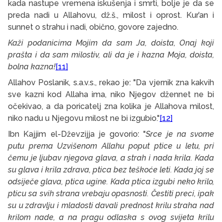
kada nastupe vremena iskušenja i smrti, bolje je da se
preda nadi u Allahovu, dž.š., milost i oprost. Kur’an i
sunnet o strahu i nadi, obično, govore zajedno.
Kaži podanicima Mojim da sam Ja, doista, Onaj koji
prašta i da sam milostiv, ali da je i kazna Moja, doista,
bolna kazna!
[11]
Allahov Poslanik, s.a.v.s., rekao je: "Da vjernik zna kakvih
sve kazni kod Allaha ima, niko Njegov džennet ne bi
očekivao, a da poricatelj zna kolika je Allahova milost,
niko nadu u Njegovu milost ne bi izgubio."
[12]
Ibn Kajjim el-Dževzijja je govorio: "
Srce je na svome
putu prema Uzvišenom Allahu poput ptice u letu, pri
čemu je ljubav njegova glava, a strah i nada krila. Kada
su glava i krila zdrava, ptica bez teškoće leti. Kada joj se
odsiječe glava, ptica ugine. Kada ptica izgubi neko krilo,
pticu sa svih strana vrebaju opasnosti.
Čestiti preci, ipak
su u zdravlju i mladosti davali prednost krilu straha nad
krilom nade, a na pragu odlaska s ovog svijeta krilu