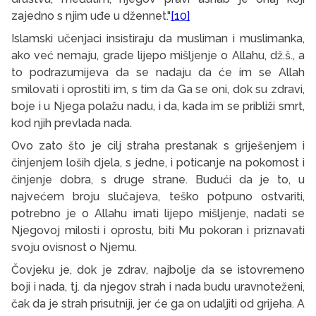
zajedno s njim uđe u džennet."
[10]
Islamski učenjaci insistiraju da musliman i muslimanka,
ako već nemaju, grade lijepo mišljenje o Allahu, dž.š., a
to podrazumijeva da se nadaju da će im se Allah
smilovati i oprostiti im, s tim da Ga se oni, dok su zdravi,
boje i u Njega polažu nadu, i da, kada im se približi smrt,
kod njih prevlada nada.
Ovo zato što je cilj straha prestanak s griješenjem i
činjenjem loših djela, s jedne, i poticanje na pokornost i
činjenje dobra, s druge strane. Budući da je to, u
najvećem broju slučajeva, teško potpuno ostvariti,
potrebno je o Allahu imati lijepo mišljenje, nadati se
Njegovoj milosti i oprostu, biti Mu pokoran i priznavati
svoju ovisnost o Njemu.
Čovjeku je, dok je zdrav, najbolje da se istovremeno
boji i nada, tj. da njegov strah i nada budu uravnoteženi,
čak da je strah prisutniji, jer će ga on udaljiti od grijeha. A