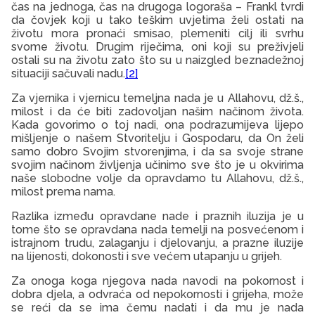
čas na jednoga, čas na drugoga logoraša – Frankl tvrdi
da čovjek koji u tako teškim uvjetima želi ostati na
životu mora pronaći smisao, plemeniti cilj ili svrhu
svome životu. Drugim riječima, oni koji su preživjeli
ostali su na životu zato što su u naizgled beznadežnoj
situaciji sačuvali nadu.
[2]
Za vjernika i vjernicu temeljna nada je u Allahovu, dž.š.,
milost i da će biti zadovoljan našim načinom života.
Kada govorimo o toj nadi, ona podrazumijeva lijepo
mišljenje o našem Stvoritelju i Gospodaru, da On želi
samo dobro Svojim stvorenjima, i da sa svoje strane
svojim načinom življenja učinimo sve što je u okvirima
naše slobodne volje da opravdamo tu Allahovu, dž.š.,
milost prema nama.
Razlika između opravdane nade i praznih iluzija je u
tome što se opravdana nada temelji na posvećenom i
istrajnom trudu, zalaganju i djelovanju, a prazne iluzije
na lijenosti, dokonosti i sve većem utapanju u grijeh.
Za onoga koga njegova nada navodi na pokornost i
dobra djela, a odvraća od nepokornosti i grijeha, može
se reći da se ima čemu nadati i da mu je nada